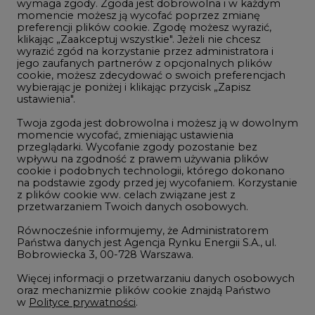
wymaga zgody. Zgoda jest dobrowolna i w każdym
momencie możesz ją wycofać poprzez zmianę
Telekomunikacja i IT
preferencji plików cookie. Zgodę możesz wyrazić,
klikając „Zaakceptuj wszystkie". Jeżeli nie chcesz
Handel emisjami CO2
wyrazić zgód na korzystanie przez administratora i
Wodór
jego zaufanych partnerów z opcjonalnych plików
cookie, możesz zdecydować o swoich preferencjach
Górnictwo
wybierając je poniżej i klikając przycisk „Zapisz
ustawienia".
Zmiany klimatyczne
Twoja zgoda jest dobrowolna i możesz ją w dowolnym
momencie wycofać, zmieniając ustawienia
przeglądarki. Wycofanie zgody pozostanie bez
Atom
wpływu na zgodność z prawem używania plików
Fotowoltaika
cookie i podobnych technologii, którego dokonano
na podstawie zgody przed jej wycofaniem. Korzystanie
Offshore wind
z plików cookie ww. celach związane jest z
przetwarzaniem Twoich danych osobowych.
Magazyny energii
Równocześnie informujemy, że Administratorem
Zielone samorządy
Państwa danych jest Agencja Rynku Energii S.A., ul.
Bobrowiecka 3, 00-728 Warszawa.
Zielona gospodarka
Więcej informacji o przetwarzaniu danych osobowych
oraz mechanizmie plików cookie znajdą Państwo
w
Polityce prywatności
.