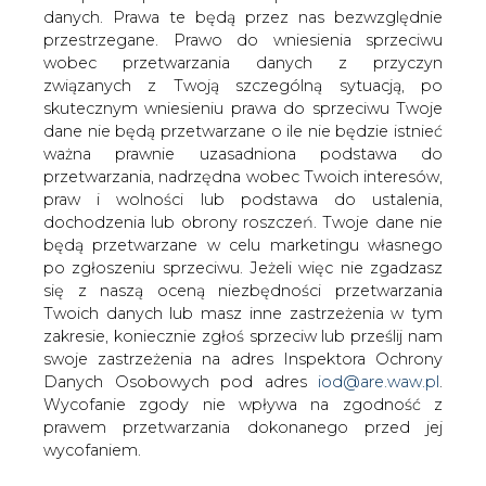
danych. Prawa te będą przez nas bezwzględnie
przestrzegane. Prawo do wniesienia sprzeciwu
Mija rok z nowym systemem
wobec przetwarzania danych z przyczyn
poboru opłat eTOLL
związanych z Twoją szczególną sytuacją, po
skutecznym wniesieniu prawa do sprzeciwu Twoje
dane nie będą przetwarzane o ile nie będzie istnieć
ważna prawnie uzasadniona podstawa do
przetwarzania, nadrzędna wobec Twoich interesów,
praw i wolności lub podstawa do ustalenia,
dochodzenia lub obrony roszczeń. Twoje dane nie
Mija właśnie rok od rewolucji w poborze
będą przetwarzane w celu marketingu własnego
opłat drogowych w Polsce
po zgłoszeniu sprzeciwu. Jeżeli więc nie zgadzasz
się z naszą oceną niezbędności przetwarzania
Choć oficjalnie system eTOLL został wprowadzony w
Twoich danych lub masz inne zastrzeżenia w tym
czerwcu 2021 roku, to zaczął obowiązywać na dobre od
zakresie, koniecznie zgłoś sprzeciw lub prześlij nam
początku października ubiegłego roku, zastępując
swoje zastrzeżenia na adres Inspektora Ochrony
całkowicie funkcjonowanie viaTOLL-u. Firmy
Danych Osobowych pod adres
iod@are.waw.pl
.
transportowe przyzwyczaiły się już do nowego systemu
Wycofanie zgody nie wpływa na zgodność z
opłat elektronicznych i poruszają się po nim coraz
prawem przetwarzania dokonanego przed jej
sprawniej. Niemniej jednak w dalszym ciągu zdarza się im
wycofaniem.
zaniedbać niektóre z obowiązków dotyczących nowego
systemu poboru opłat. W przeciągu roku GITD