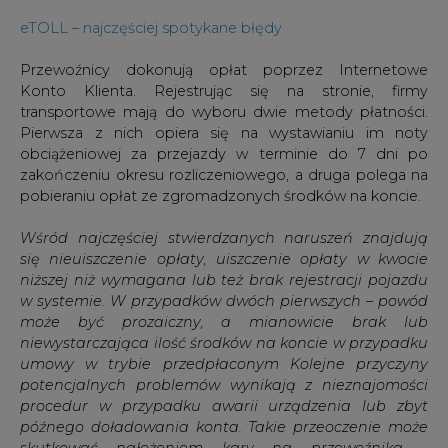
eTOLL – najczęściej spotykane błędy
Przewoźnicy dokonują opłat poprzez Internetowe
Konto Klienta. Rejestrując się na stronie, firmy
transportowe mają do wyboru dwie metody płatności.
Pierwsza z nich opiera się na wystawianiu im noty
obciążeniowej za przejazdy w terminie do 7 dni po
zakończeniu okresu rozliczeniowego, a druga polega na
pobieraniu opłat ze zgromadzonych środków na koncie.
Wśród najczęściej stwierdzanych naruszeń znajdują
się nieuiszczenie opłaty, uiszczenie opłaty w kwocie
niższej niż wymagana lub też brak rejestracji pojazdu
w systemie. W przypadków dwóch pierwszych – powód
może być prozaiczny, a mianowicie brak lub
niewystarczająca ilość środków na koncie w przypadku
umowy w trybie przedpłaconym Kolejne przyczyny
potencjalnych problemów wynikają z nieznajomości
procedur w przypadku awarii urządzenia lub zbyt
późnego doładowania konta. Takie przeoczenie może
skutkować nałożeniem kary na przewoźnika
–