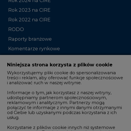
Rok 2024 na CIRE
Rok 2023 na CIRE
Rok 2022 na CIRE
RODO
Raporty branżowe
Komentarze rynkowe
Zmiany kadrowe na rynku
Niniejsza strona korzysta z plików cookie
Wykorzystujemy pliki cookie do spersonalizowania
Studio CIRE
treści i reklam, aby oferować funkcje społecznościowe
i analizować ruch w naszej witrynie.
Rozmowy o energetyce
Informacje o tym, jak korzystasz z naszej witryny,
Gospodarka
udostępniamy partnerom społecznościowym,
reklamowym i analitycznym. Partnerzy mogą
Geopolityka
połączyć te informacje z innymi danymi otrzymanymi
LTE450
od Ciebie lub uzyskanymi podczas korzystania z ich
usług.
Korzystanie z plików cookie innych niż systemowe
Innowacje i AI