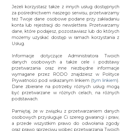
Jeżeli korzystasz także z innych usług dostępnych
za pośrednictwem naszego serwisu, przetwarzamy
też Twoje dane osobowe podane przy zakładaniu
konta lub rejestracji do newslettera. Przetwarzamy
Strona główna
/
TRANSPORT
/
Mija rok z nowym
dane, które podajesz, pozostawiasz lub do których
systemem poboru opłat eTOLL
możemy uzyskać dostęp w ramach korzystania z
Usług.
Redakcja
CIRE.PL
2022-10-22 09:00
Informacje dotyczące Administratora Twoich
drukuj
danych osobowych a także cele i podstawy
skomentuj
przetwarzania oraz inne niezbędne informacje
udostępnij
:
wymagane przez RODO znajdziesz w Polityce
Prywatności pod wskazanym linkiem (
tym linkiem
).
Dane zbierane na potrzeby różnych usług mogą
być przetwarzane w różnych celach, na różnych
podstawach.
Pamiętaj, że w związku z przetwarzaniem danych
osobowych przysługuje Ci szereg gwarancji i praw,
a przede wszystkim prawo do odwołania zgody
oraz prawo sprzeciwu wobec przetwarzania Twoich