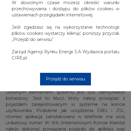
W dowolnym czasie możesz określić warunki
odnotowało ponad 60 tys. naruszeń w obszarze eTOLLu
przechowywania i dostępu do plików cookies w
dotyczących pojazdów ciężkich. O czym najczęściej
ustawieniach przeglądarki internetowej.
zapominają przewoźnicy w natłoku spraw? Między
innymi o kluczowej kwestii, czyli dokonaniu opłaty za
Jeśli zgadzasz się na wykorzystanie technologii
przejazd. Jakie są inne błędy popełnianie przez
plików cookies wystarczy kliknąć poniższy przycisk
przedsiębiorców i co może zrobić firma transportowa w
„Przejdź do serwisu”.
sytuacji, gdy już została naliczona kara za przejazd po
płatnym odcinku drogi? Między innymi na te pytania
Zarząd Agencji Rynku Energii S.A Wydawca portalu
odpowiadają eksperci Grupy Inelo.
CIRE.pl
OBU, ZSL i aplikacja – w jaki sposób łączy się pojazd z
Przejdź do serwisu
eTOLLem?
Głównym elementem systemu jest tzw. identyfikator
biznesowy. Jest to klucz, który należy powiązać z
pojazdem zarejestrowanym w systemie na koncie
użytkownika. Podobnie jak urządzenia OBU i ZSL,
również aplikacja zainstalowana w telefonie ma swój
unikatowy numer. W IKK (Internetowym Koncie Klienta)
należy dokonać powiązania pojazdu do aplikacji oraz