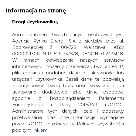
Informacja na stronę
Drogi Użytkowniku,
KONTAKT:
REDAKCJA@CIRE.PL
WYDAWCA PORTALU:
Administratorem Twoich danych osobowych jest
Agencja Rynku Energii S.A z siedzibą przy ul.
A
A
A
WIELKOŚĆ TEKSTU
WYSOKI KONTRAST
Bobrowieckiej 3, 00-728 Warszawa, KRS:
0000021306, NIP: 5261757578, REGON: 012435148.
ZALOGUJ SIĘ
W ramach odwiedzania naszych serwisów
internetowych możemy przetwarzać Twój adres IP,
pliki cookies i podobne dane nt. aktywności lub
urządzeń użytkownika. Jeżeli dane te pozwalają
zidentyfikować Twoją tożsamość, wówczas będą
traktowane dodatkowo jako dane osobowe
zgodnie z Rozporządzeniem Parlamentu
Europejskiego i Rady 2016/679 (RODO).
Administratora tych danych, cele i podstawy
przetwarzania oraz inne informacje wymagane
przez RODO znajdziesz w Polityce Prywatności
pod
tym linkiem.
WŁĄCZ CIRE.TV