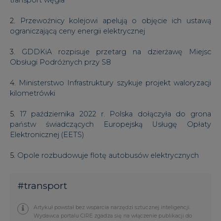
2.
Przewoźnicy kolejowi apelują o objęcie ich ustawą
ograniczającą ceny energii elektrycznej
3.
GDDKiA rozpisuje przetarg na dzierżawę Miejsc
Obsługi Podróżnych przy S8
4.
Ministerstwo Infrastruktury szykuje projekt waloryzacji
kilometrówki
5.
17 października 2022 r. Polska dołączyła do grona
państw świadczących Europejską Usługę Opłaty
Elektronicznej (EETS)
5.
Opole rozbudowuje flotę autobusów elektrycznych
#
transport
Artykuł powstał bez wsparcia narzędzi sztucznej inteligencji.
Wydawca portalu CIRE zgadza się na włączenie publikacji do