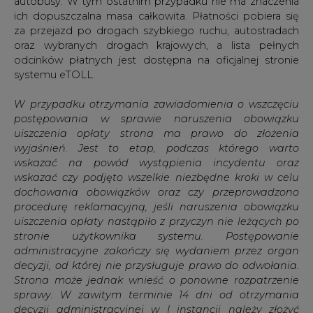
autobusy. W tym ostatnim przypadku nie ma znaczenia
ich dopuszczalna masa całkowita. Płatności pobiera się
za przejazd po drogach szybkiego ruchu, autostradach
oraz wybranych drogach krajowych, a lista pełnych
odcinków płatnych jest dostępna na oficjalnej stronie
systemu eTOLL.
W przypadku otrzymania zawiadomienia o wszczęciu
postępowania w sprawie naruszenia obowiązku
uiszczenia opłaty strona ma prawo do złożenia
wyjaśnień. Jest to etap, podczas którego warto
wskazać na powód wystąpienia incydentu oraz
wskazać czy podjęto wszelkie niezbędne kroki w celu
dochowania obowiązków oraz czy przeprowadzono
procedurę reklamacyjną, jeśli naruszenia obowiązku
uiszczenia opłaty nastąpiło z przyczyn nie leżących po
stronie użytkownika systemu. Postępowanie
administracyjne zakończy się wydaniem przez organ
decyzji, od której nie przysługuje prawo do odwołania.
Strona może jednak wnieść o ponowne rozpatrzenie
sprawy. W zawitym terminie 14 dni od otrzymania
decyzji administracyjnej w I instancji należy złożyć