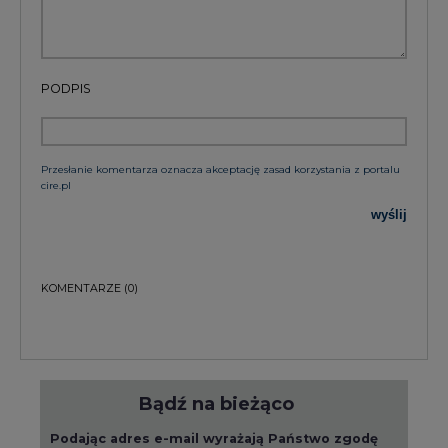
PODPIS
Przesłanie komentarza oznacza akceptację zasad korzystania z portalu
cire.pl
wyślij
KOMENTARZE
(0)
Bądź na bieżąco
Podając adres e-mail wyrażają Państwo zgodę