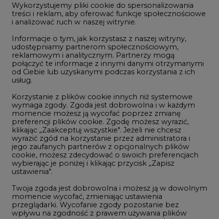
Wykorzystujemy pliki cookie do spersonalizowania
Studio CIRE
treści i reklam, aby oferować funkcje społecznościowe
i analizować ruch w naszej witrynie.
Rozmowy o energetyce
Informacje o tym, jak korzystasz z naszej witryny,
Gospodarka
udostępniamy partnerom społecznościowym,
reklamowym i analitycznym. Partnerzy mogą
Geopolityka
połączyć te informacje z innymi danymi otrzymanymi
LTE450
od Ciebie lub uzyskanymi podczas korzystania z ich
usług.
Korzystanie z plików cookie innych niż systemowe
Innowacje i AI
wymaga zgody. Zgoda jest dobrowolna i w każdym
momencie możesz ją wycofać poprzez zmianę
Telekomunikacja i IT
preferencji plików cookie. Zgodę możesz wyrazić,
klikając „Zaakceptuj wszystkie". Jeżeli nie chcesz
Handel emisjami CO2
wyrazić zgód na korzystanie przez administratora i
Wodór
jego zaufanych partnerów z opcjonalnych plików
cookie, możesz zdecydować o swoich preferencjach
Górnictwo
wybierając je poniżej i klikając przycisk „Zapisz
ustawienia".
Zmiany klimatyczne
Twoja zgoda jest dobrowolna i możesz ją w dowolnym
momencie wycofać, zmieniając ustawienia
przeglądarki. Wycofanie zgody pozostanie bez
Atom
wpływu na zgodność z prawem używania plików