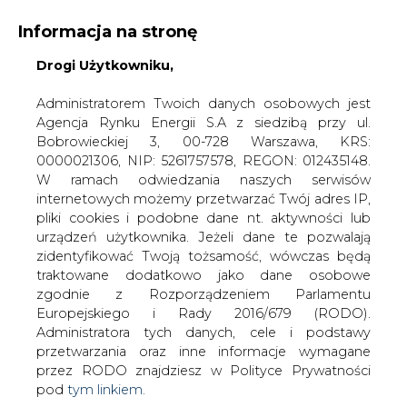
Informacja na stronę
Drogi Użytkowniku,
KONTAKT:
REDAKCJA@CIRE.PL
WYDAWCA PORTALU:
Administratorem Twoich danych osobowych jest
Agencja Rynku Energii S.A z siedzibą przy ul.
A
A
A
WIELKOŚĆ TEKSTU
WYSOKI KONTRAST
Bobrowieckiej 3, 00-728 Warszawa, KRS:
0000021306, NIP: 5261757578, REGON: 012435148.
ZALOGUJ SIĘ
W ramach odwiedzania naszych serwisów
internetowych możemy przetwarzać Twój adres IP,
pliki cookies i podobne dane nt. aktywności lub
urządzeń użytkownika. Jeżeli dane te pozwalają
zidentyfikować Twoją tożsamość, wówczas będą
traktowane dodatkowo jako dane osobowe
zgodnie z Rozporządzeniem Parlamentu
Europejskiego i Rady 2016/679 (RODO).
Administratora tych danych, cele i podstawy
przetwarzania oraz inne informacje wymagane
przez RODO znajdziesz w Polityce Prywatności
pod
tym linkiem.
WŁĄCZ CIRE.TV