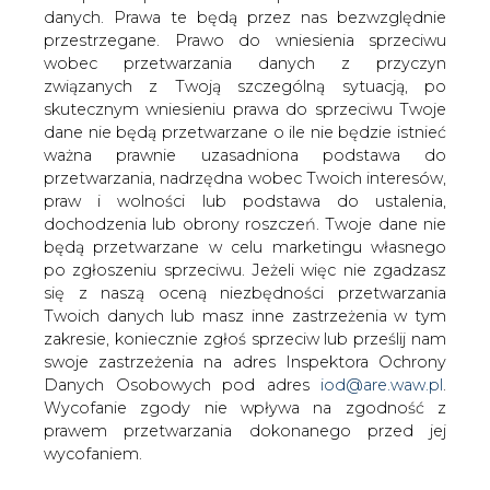
danych. Prawa te będą przez nas bezwzględnie
przestrzegane. Prawo do wniesienia sprzeciwu
wobec przetwarzania danych z przyczyn
związanych z Twoją szczególną sytuacją, po
MPK Kraków podpisało umowę z
Solaris Bus & Coach na dostawę
skutecznym wniesieniu prawa do sprzeciwu Twoje
autobusów elektrycznych
dane nie będą przetwarzane o ile nie będzie istnieć
ważna prawnie uzasadniona podstawa do
przetwarzania, nadrzędna wobec Twoich interesów,
praw i wolności lub podstawa do ustalenia,
dochodzenia lub obrony roszczeń. Twoje dane nie
będą przetwarzane w celu marketingu własnego
po zgłoszeniu sprzeciwu. Jeżeli więc nie zgadzasz
Miejskie Przedsiębiorstwo
się z naszą oceną niezbędności przetwarzania
Komunikacyjne w Krakowie podpisało
Twoich danych lub masz inne zastrzeżenia w tym
umowę z firmą Solaris Bus & Coach na
zakresie, koniecznie zgłoś sprzeciw lub prześlij nam
dostawę 18 elektrycznych autobusów
swoje zastrzeżenia na adres Inspektora Ochrony
przegubowych
Danych Osobowych pod adres
iod@are.waw.pl
.
Wycofanie zgody nie wpływa na zgodność z
Wartość tego kontraktu to ponad 92 mln zł brutto
prawem przetwarzania dokonanego przed jej
wycofaniem.
Jak przypomniał rzecznik MPK Marek Gancarczyk, zakup