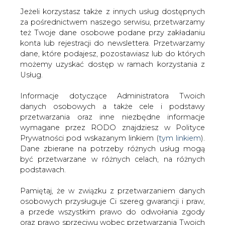
Jeżeli korzystasz także z innych usług dostępnych
za pośrednictwem naszego serwisu, przetwarzamy
też Twoje dane osobowe podane przy zakładaniu
konta lub rejestracji do newslettera. Przetwarzamy
Strona główna
/
TRANSPORT
/
MPK Kraków podpisało
dane, które podajesz, pozostawiasz lub do których
umowę z Solaris Bus & Coach na dostawę autobusów
możemy uzyskać dostęp w ramach korzystania z
elektrycznych
Usług.
Redakcja
CIRE.PL
Informacje dotyczące Administratora Twoich
2022-10-26 08:30
danych osobowych a także cele i podstawy
drukuj
przetwarzania oraz inne niezbędne informacje
skomentuj
wymagane przez RODO znajdziesz w Polityce
udostępnij
:
Prywatności pod wskazanym linkiem (
tym linkiem
).
Dane zbierane na potrzeby różnych usług mogą
być przetwarzane w różnych celach, na różnych
podstawach.
Pamiętaj, że w związku z przetwarzaniem danych
osobowych przysługuje Ci szereg gwarancji i praw,
a przede wszystkim prawo do odwołania zgody
oraz prawo sprzeciwu wobec przetwarzania Twoich