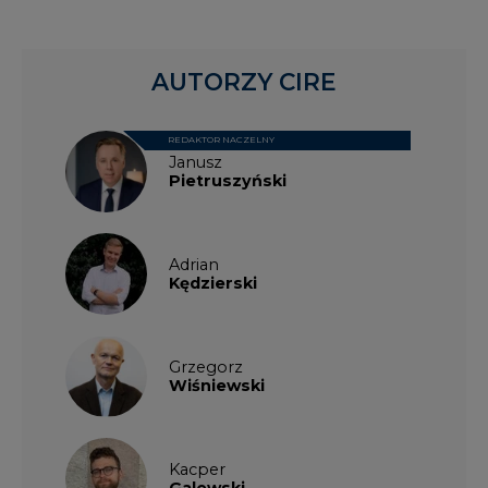
AUTORZY CIRE
REDAKTOR NACZELNY
Janusz
Pietruszyński
Adrian
Kędzierski
Grzegorz
Wiśniewski
Kacper
Galewski