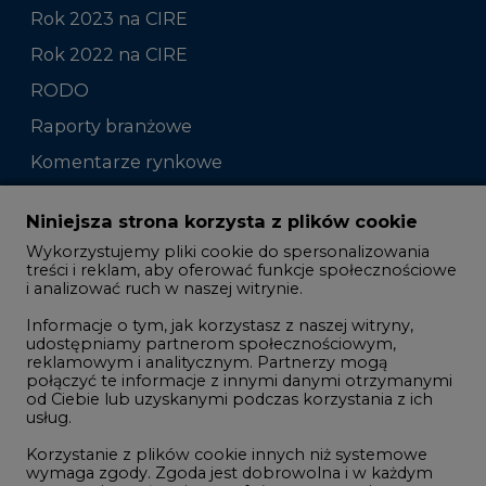
Rok 2023 na CIRE
Rok 2022 na CIRE
RODO
Raporty branżowe
Komentarze rynkowe
Zmiany kadrowe na rynku
Niniejsza strona korzysta z plików cookie
Wykorzystujemy pliki cookie do spersonalizowania
Studio CIRE
treści i reklam, aby oferować funkcje społecznościowe
i analizować ruch w naszej witrynie.
Rozmowy o energetyce
Informacje o tym, jak korzystasz z naszej witryny,
Gospodarka
udostępniamy partnerom społecznościowym,
reklamowym i analitycznym. Partnerzy mogą
Geopolityka
połączyć te informacje z innymi danymi otrzymanymi
LTE450
od Ciebie lub uzyskanymi podczas korzystania z ich
usług.
Korzystanie z plików cookie innych niż systemowe
Innowacje i AI
wymaga zgody. Zgoda jest dobrowolna i w każdym