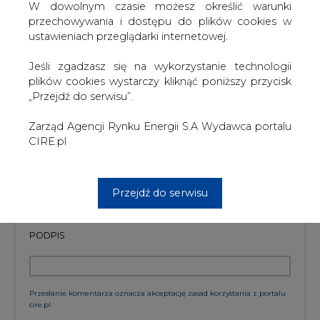
W dowolnym czasie możesz określić warunki
szkoleń treningowych LLM.
przechowywania i dostępu do plików cookies w
ustawieniach przeglądarki internetowej.
Jeśli zgadzasz się na wykorzystanie technologii
KOMENTARZE
plików cookies wystarczy kliknąć poniższy przycisk
„Przejdź do serwisu”.
TREŚĆ KOMENTARZA
Zarząd Agencji Rynku Energii S.A Wydawca portalu
CIRE.pl
Przejdź do serwisu
PODPIS
Przesłanie komentarza oznacza akceptację zasad korzystania z portalu
cire.pl