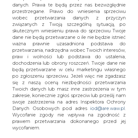
danych. Prawa te będą przez nas bezwzględnie
przestrzegane. Prawo do wniesienia sprzeciwu
Co kto wie?
wobec przetwarzania danych z przyczyn
związanych z Twoją szczególną sytuacją, po
skutecznym wniesieniu prawa do sprzeciwu Twoje
dane nie będą przetwarzane o ile nie będzie istnieć
ważna prawnie uzasadniona podstawa do
przetwarzania, nadrzędna wobec Twoich interesów,
praw i wolności lub podstawa do ustalenia,
Korzystając z prawa dostępu do
dochodzenia lub obrony roszczeń. Twoje dane nie
informacji publicznej pozyskałem w
będą przetwarzane w celu marketingu własnego
ostatnim czasie odpowiedź URE w
po zgłoszeniu sprzeciwu. Jeżeli więc nie zgadzasz
sprawie, która może być ważna dla wielu
się z naszą oceną niezbędności przetwarzania
uczestników rynku energii w Polsce.
Twoich danych lub masz inne zastrzeżenia w tym
Dotyczy ona zasad stosowania art. 7 ust
zakresie, koniecznie zgłoś sprzeciw lub prześlij nam
8l ustawy Prawo energetyczne.
swoje zastrzeżenia na adres Inspektora Ochrony
Danych Osobowych pod adres
iod@are.waw.pl
.
Wycofanie zgody nie wpływa na zgodność z
#
Materiały problemowe
prawem przetwarzania dokonanego przed jej
wycofaniem.
Artykuł powstał bez wsparcia narzędzi sztucznej inteligencji.
Wydawca portalu CIRE zgadza się na włączenie publikacji do