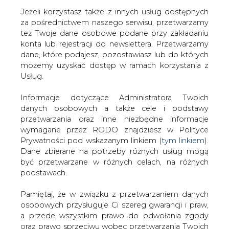
Jeżeli korzystasz także z innych usług dostępnych
za pośrednictwem naszego serwisu, przetwarzamy
też Twoje dane osobowe podane przy zakładaniu
konta lub rejestracji do newslettera. Przetwarzamy
Strona główna
/
MATERIAŁY PROBLEMOWE
/
Co kto
dane, które podajesz, pozostawiasz lub do których
wie?
możemy uzyskać dostęp w ramach korzystania z
Usług.
2016-03-22 00:00
drukuj
Informacje dotyczące Administratora Twoich
skomentuj
danych osobowych a także cele i podstawy
udostępnij
:
przetwarzania oraz inne niezbędne informacje
wymagane przez RODO znajdziesz w Polityce
Prywatności pod wskazanym linkiem (
tym linkiem
).
Dane zbierane na potrzeby różnych usług mogą
być przetwarzane w różnych celach, na różnych
podstawach.
Pamiętaj, że w związku z przetwarzaniem danych
osobowych przysługuje Ci szereg gwarancji i praw,
a przede wszystkim prawo do odwołania zgody
oraz prawo sprzeciwu wobec przetwarzania Twoich