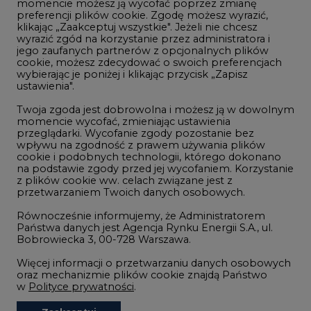
momencie możesz ją wycofać poprzez zmianę
Telekomunikacja i IT
preferencji plików cookie. Zgodę możesz wyrazić,
klikając „Zaakceptuj wszystkie". Jeżeli nie chcesz
Handel emisjami CO2
wyrazić zgód na korzystanie przez administratora i
Wodór
jego zaufanych partnerów z opcjonalnych plików
cookie, możesz zdecydować o swoich preferencjach
Górnictwo
wybierając je poniżej i klikając przycisk „Zapisz
ustawienia".
Zmiany klimatyczne
Twoja zgoda jest dobrowolna i możesz ją w dowolnym
momencie wycofać, zmieniając ustawienia
przeglądarki. Wycofanie zgody pozostanie bez
Atom
wpływu na zgodność z prawem używania plików
Fotowoltaika
cookie i podobnych technologii, którego dokonano
na podstawie zgody przed jej wycofaniem. Korzystanie
Offshore wind
z plików cookie ww. celach związane jest z
przetwarzaniem Twoich danych osobowych.
Magazyny energii
Równocześnie informujemy, że Administratorem
Zielone samorządy
Państwa danych jest Agencja Rynku Energii S.A., ul.
Bobrowiecka 3, 00-728 Warszawa.
Zielona gospodarka
Więcej informacji o przetwarzaniu danych osobowych
oraz mechanizmie plików cookie znajdą Państwo
w
Polityce prywatności
.