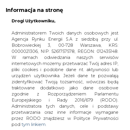
Informacja na stronę
Drogi Użytkowniku,
KONTAKT:
REDAKCJA@CIRE.PL
WYDAWCA PORTALU:
Administratorem Twoich danych osobowych jest
Agencja Rynku Energii S.A z siedzibą przy ul.
A
A
A
WIELKOŚĆ TEKSTU
WYSOKI KONTRAST
Bobrowieckiej 3, 00-728 Warszawa, KRS:
0000021306, NIP: 5261757578, REGON: 012435148.
ZALOGUJ SIĘ
W ramach odwiedzania naszych serwisów
internetowych możemy przetwarzać Twój adres IP,
pliki cookies i podobne dane nt. aktywności lub
urządzeń użytkownika. Jeżeli dane te pozwalają
zidentyfikować Twoją tożsamość, wówczas będą
traktowane dodatkowo jako dane osobowe
zgodnie z Rozporządzeniem Parlamentu
Europejskiego i Rady 2016/679 (RODO).
Administratora tych danych, cele i podstawy
przetwarzania oraz inne informacje wymagane
przez RODO znajdziesz w Polityce Prywatności
pod
tym linkiem.
WŁĄCZ CIRE.TV