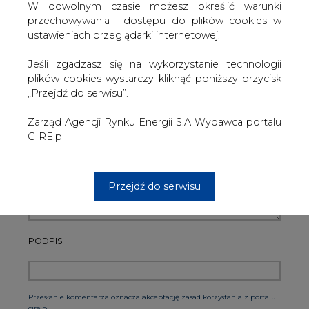
W dowolnym czasie możesz określić warunki
Wydawca portalu CIRE zgadza się na włączenie publikacji do
przechowywania i dostępu do plików cookies w
szkoleń treningowych LLM.
ustawieniach przeglądarki internetowej.
Jeśli zgadzasz się na wykorzystanie technologii
plików cookies wystarczy kliknąć poniższy przycisk
KOMENTARZE
„Przejdź do serwisu”.
TREŚĆ KOMENTARZA
Zarząd Agencji Rynku Energii S.A Wydawca portalu
CIRE.pl
Przejdź do serwisu
PODPIS
Przesłanie komentarza oznacza akceptację zasad korzystania z portalu
cire.pl