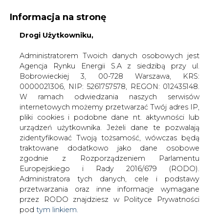
Informacja na stronę
Drogi Użytkowniku,
KONTAKT:
REDAKCJA@CIRE.PL
WYDAWCA PORTALU:
Administratorem Twoich danych osobowych jest
Agencja Rynku Energii S.A z siedzibą przy ul.
A
A
A
WIELKOŚĆ TEKSTU
WYSOKI KONTRAST
Bobrowieckiej 3, 00-728 Warszawa, KRS:
0000021306, NIP: 5261757578, REGON: 012435148.
ZALOGUJ SIĘ
W ramach odwiedzania naszych serwisów
internetowych możemy przetwarzać Twój adres IP,
pliki cookies i podobne dane nt. aktywności lub
urządzeń użytkownika. Jeżeli dane te pozwalają
zidentyfikować Twoją tożsamość, wówczas będą
traktowane dodatkowo jako dane osobowe
zgodnie z Rozporządzeniem Parlamentu
Europejskiego i Rady 2016/679 (RODO).
Administratora tych danych, cele i podstawy
przetwarzania oraz inne informacje wymagane
przez RODO znajdziesz w Polityce Prywatności
pod
tym linkiem.
WŁĄCZ CIRE.TV