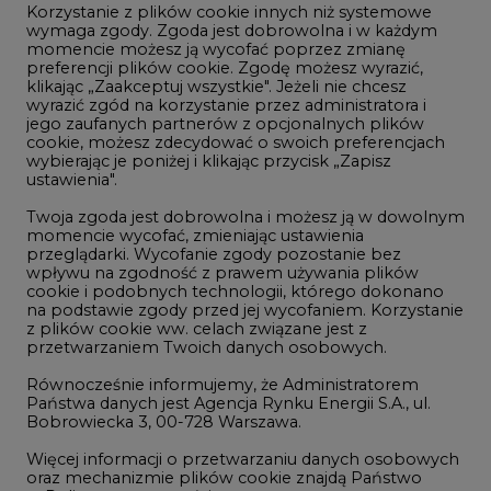
Korzystanie z plików cookie innych niż systemowe
Innowacje i AI
wymaga zgody. Zgoda jest dobrowolna i w każdym
momencie możesz ją wycofać poprzez zmianę
Telekomunikacja i IT
preferencji plików cookie. Zgodę możesz wyrazić,
klikając „Zaakceptuj wszystkie". Jeżeli nie chcesz
Handel emisjami CO2
wyrazić zgód na korzystanie przez administratora i
Wodór
jego zaufanych partnerów z opcjonalnych plików
cookie, możesz zdecydować o swoich preferencjach
Górnictwo
wybierając je poniżej i klikając przycisk „Zapisz
ustawienia".
Zmiany klimatyczne
Twoja zgoda jest dobrowolna i możesz ją w dowolnym
momencie wycofać, zmieniając ustawienia
przeglądarki. Wycofanie zgody pozostanie bez
Atom
wpływu na zgodność z prawem używania plików
Fotowoltaika
cookie i podobnych technologii, którego dokonano
na podstawie zgody przed jej wycofaniem. Korzystanie
Offshore wind
z plików cookie ww. celach związane jest z
przetwarzaniem Twoich danych osobowych.
Magazyny energii
Równocześnie informujemy, że Administratorem
Zielone samorządy
Państwa danych jest Agencja Rynku Energii S.A., ul.
Bobrowiecka 3, 00-728 Warszawa.
Zielona gospodarka
Więcej informacji o przetwarzaniu danych osobowych
oraz mechanizmie plików cookie znajdą Państwo