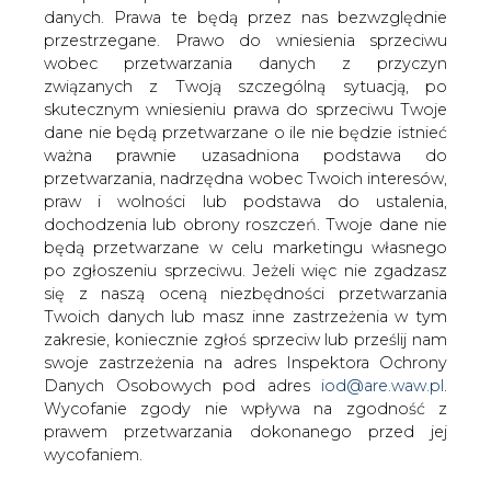
danych. Prawa te będą przez nas bezwzględnie
W artykule opisano historię polskiej
przestrzegane. Prawo do wniesienia sprzeciwu
elektryfikacji i historię kształtowania się
wobec przetwarzania danych z przyczyn
po II wojnie światowej polskiej
związanych z Twoją szczególną sytuacją, po
elektroenergetyki jako sektora.
skutecznym wniesieniu prawa do sprzeciwu Twoje
Stwierdzono, że 800 wydań i 74 lata
dane nie będą przetwarzane o ile nie będzie istnieć
istnienia "Energetyki" są argumentem
ważna prawnie uzasadniona podstawa do
na rzecz jej włączenia się w
przetwarzania, nadrzędna wobec Twoich interesów,
transformację polskiej energetyki paliw
praw i wolności lub podstawa do ustalenia,
kopalnych do elektroprosumeryzmu.
dochodzenia lub obrony roszczeń. Twoje dane nie
będą przetwarzane w celu marketingu własnego
Czytaj również:
po zgłoszeniu sprzeciwu. Jeżeli więc nie zgadzasz
Transformacja Energetyki. Od ustrojowej
się z naszą oceną niezbędności przetwarzania
reformy rynku energii elektrycznej i programu
Twoich danych lub masz inne zastrzeżenia w tym
restrukturyzacji energetyki paliw kopalnych do
zakresie, koniecznie zgłoś sprzeciw lub prześlij nam
rynków monizmu elektrycznego OZE
swoje zastrzeżenia na adres Inspektora Ochrony
Danych Osobowych pod adres
iod@are.waw.pl
.
Wycofanie zgody nie wpływa na zgodność z
prawem przetwarzania dokonanego przed jej
#
Materiały problemowe
wycofaniem.
Artykuł powstał bez wsparcia narzędzi sztucznej inteligencji.