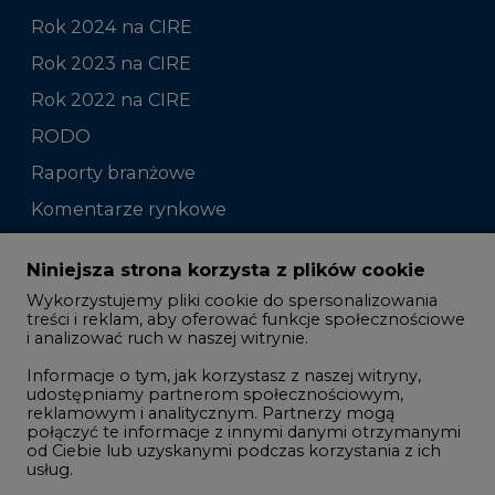
Rok 2024 na CIRE
Rok 2023 na CIRE
Rok 2022 na CIRE
RODO
Raporty branżowe
Komentarze rynkowe
Zmiany kadrowe na rynku
Niniejsza strona korzysta z plików cookie
Wykorzystujemy pliki cookie do spersonalizowania
Studio CIRE
treści i reklam, aby oferować funkcje społecznościowe
i analizować ruch w naszej witrynie.
Rozmowy o energetyce
Informacje o tym, jak korzystasz z naszej witryny,
Gospodarka
udostępniamy partnerom społecznościowym,
reklamowym i analitycznym. Partnerzy mogą
Geopolityka
połączyć te informacje z innymi danymi otrzymanymi
LTE450
od Ciebie lub uzyskanymi podczas korzystania z ich
usług.