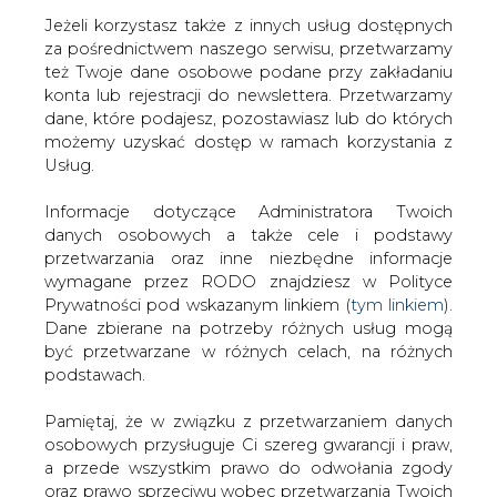
Jeżeli korzystasz także z innych usług dostępnych
za pośrednictwem naszego serwisu, przetwarzamy
też Twoje dane osobowe podane przy zakładaniu
konta lub rejestracji do newslettera. Przetwarzamy
Strona główna
/
MATERIAŁY PROBLEMOWE
/
800
dane, które podajesz, pozostawiasz lub do których
numerów (74 lata) "Energetyki"
możemy uzyskać dostęp w ramach korzystania z
Usług.
2021-03-25 06:43
drukuj
Informacje dotyczące Administratora Twoich
skomentuj
danych osobowych a także cele i podstawy
udostępnij
:
przetwarzania oraz inne niezbędne informacje
wymagane przez RODO znajdziesz w Polityce
Prywatności pod wskazanym linkiem (
tym linkiem
).
Dane zbierane na potrzeby różnych usług mogą
800 numerów (74 lata)
być przetwarzane w różnych celach, na różnych
"Energetyki"
podstawach.
Pamiętaj, że w związku z przetwarzaniem danych
osobowych przysługuje Ci szereg gwarancji i praw,
a przede wszystkim prawo do odwołania zgody
oraz prawo sprzeciwu wobec przetwarzania Twoich