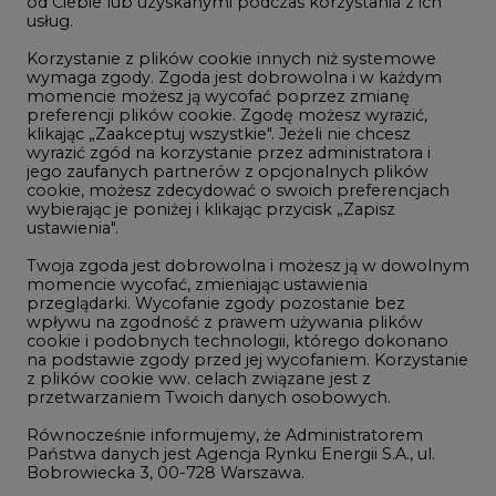
LTE450
od Ciebie lub uzyskanymi podczas korzystania z ich
usług.
Korzystanie z plików cookie innych niż systemowe
Innowacje i AI
wymaga zgody. Zgoda jest dobrowolna i w każdym
momencie możesz ją wycofać poprzez zmianę
Telekomunikacja i IT
preferencji plików cookie. Zgodę możesz wyrazić,
klikając „Zaakceptuj wszystkie". Jeżeli nie chcesz
Handel emisjami CO2
wyrazić zgód na korzystanie przez administratora i
Wodór
jego zaufanych partnerów z opcjonalnych plików
cookie, możesz zdecydować o swoich preferencjach
Górnictwo
wybierając je poniżej i klikając przycisk „Zapisz
ustawienia".
Zmiany klimatyczne
Twoja zgoda jest dobrowolna i możesz ją w dowolnym
momencie wycofać, zmieniając ustawienia
przeglądarki. Wycofanie zgody pozostanie bez
Atom
wpływu na zgodność z prawem używania plików
Fotowoltaika
cookie i podobnych technologii, którego dokonano
na podstawie zgody przed jej wycofaniem. Korzystanie
Offshore wind
z plików cookie ww. celach związane jest z
przetwarzaniem Twoich danych osobowych.
Magazyny energii
Równocześnie informujemy, że Administratorem
Zielone samorządy
Państwa danych jest Agencja Rynku Energii S.A., ul.
Bobrowiecka 3, 00-728 Warszawa.
Zielona gospodarka