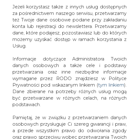
Jeżeli korzystasz także z innych usług dostępnych
za pośrednictwem naszego serwisu, przetwarzamy
też Twoje dane osobowe podane przy zakładaniu
konta lub rejestracji do newslettera. Przetwarzamy
dane, które podajesz, pozostawiasz lub do których
Reklama
możemy uzyskać dostęp w ramach korzystania z
Usług.
Strona główna
/
PRACA
Informacje dotyczące Administratora Twoich
danych osobowych a także cele i podstawy
przetwarzania oraz inne niezbędne informacje
wymagane przez RODO znajdziesz w Polityce
Prywatności pod wskazanym linkiem (
tym linkiem
).
Dane zbierane na potrzeby różnych usług mogą
być przetwarzane w różnych celach, na różnych
podstawach.
Pamiętaj, że w związku z przetwarzaniem danych
osobowych przysługuje Ci szereg gwarancji i praw,
a przede wszystkim prawo do odwołania zgody
oraz prawo sprzeciwu wobec przetwarzania Twoich