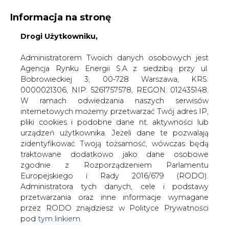
Informacja na stronę
Drogi Użytkowniku,
KONTAKT:
REDAKCJA@CIRE.PL
WYDAWCA PORTALU:
Administratorem Twoich danych osobowych jest
Agencja Rynku Energii S.A z siedzibą przy ul.
A
A
A
WIELKOŚĆ TEKSTU
WYSOKI KONTRAST
Bobrowieckiej 3, 00-728 Warszawa, KRS:
0000021306, NIP: 5261757578, REGON: 012435148.
ZALOGUJ SIĘ
W ramach odwiedzania naszych serwisów
internetowych możemy przetwarzać Twój adres IP,
pliki cookies i podobne dane nt. aktywności lub
urządzeń użytkownika. Jeżeli dane te pozwalają
zidentyfikować Twoją tożsamość, wówczas będą
traktowane dodatkowo jako dane osobowe
zgodnie z Rozporządzeniem Parlamentu
Europejskiego i Rady 2016/679 (RODO).
Administratora tych danych, cele i podstawy
przetwarzania oraz inne informacje wymagane
przez RODO znajdziesz w Polityce Prywatności
pod
tym linkiem.
WŁĄCZ CIRE.TV