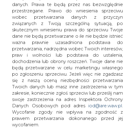
danych. Prawa te będą przez nas bezwzględnie
przestrzegane. Prawo do wniesienia sprzeciwu
wobec przetwarzania danych z przyczyn
związanych z Twoją szczególną sytuacją, po
skutecznym wniesieniu prawa do sprzeciwu Twoje
dane nie będą przetwarzane o ile nie będzie istnieć
ważna prawnie uzasadniona podstawa do
przetwarzania, nadrzędna wobec Twoich interesów,
praw i wolności lub podstawa do ustalenia,
dochodzenia lub obrony roszczeń. Twoje dane nie
będą przetwarzane w celu marketingu własnego
po zgłoszeniu sprzeciwu. Jeżeli więc nie zgadzasz
praca
zmiany kadrowe na rynku
się z naszą oceną niezbędności przetwarzania
2025-03-21 15:00
Twoich danych lub masz inne zastrzeżenia w tym
Trwa rekrutacja PKP PLK na dyrektora ds. transformacji
zakresie, koniecznie zgłoś sprzeciw lub prześlij nam
cyfrowej
swoje zastrzeżenia na adres Inspektora Ochrony
Rekrutacja trwa do 26 marca 2025 r.
Danych Osobowych pod adres
iod@are.waw.pl
.
więcej
Wycofanie zgody nie wpływa na zgodność z
prawem przetwarzania dokonanego przed jej
wycofaniem.