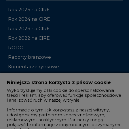
Rok 2025 na CIRE
Rok 2024 na CIRE
Rok 2023 na CIRE
Rok 2022 na CIRE
RODO
Raporty branżowe
Komentarze rynkowe
Zmiany kadrowe na rynku
Niniejsza strona korzysta z plików cookie
Wykorzystujemy pliki cookie do spersonalizowania
Studio CIRE
treści i reklam, aby oferować funkcje społecznościowe
i analizować ruch w naszej witrynie.
Rozmowy o energetyce
Informacje o tym, jak korzystasz z naszej witryny,
Gospodarka
udostępniamy partnerom społecznościowym,
reklamowym i analitycznym. Partnerzy mogą
Geopolityka
połączyć te informacje z innymi danymi otrzymanymi