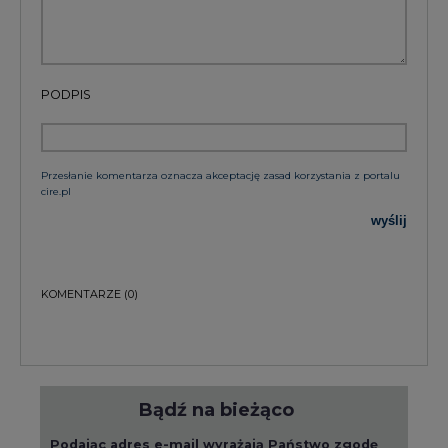
PODPIS
Przesłanie komentarza oznacza akceptację zasad korzystania z portalu
cire.pl
wyślij
KOMENTARZE
(0)
Bądź na bieżąco
Podając adres e-mail wyrażają Państwo zgodę