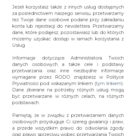
Jeżeli korzystasz także z innych usług dostępnych
za pośrednictwem naszego serwisu, przetwarzamy
też Twoje dane osobowe podane przy zakładaniu
konta lub rejestracji do newslettera. Przetwarzamy
Strona główna
/
RYNEK PALIW
/
WOPR w Płocku
dane, które podajesz, pozostawiasz lub do których
otrzymał od PKN Orlen łódź ratunkową
możemy uzyskać dostęp w ramach korzystania z
Usług.
2018-10-11 00:00
drukuj
Informacje dotyczące Administratora Twoich
skomentuj
danych osobowych a także cele i podstawy
udostępnij
:
przetwarzania oraz inne niezbędne informacje
wymagane przez RODO znajdziesz w Polityce
Prywatności pod wskazanym linkiem (
tym linkiem
).
Dane zbierane na potrzeby różnych usług mogą
WOPR w Płocku otrzymał od PKN
być przetwarzane w różnych celach, na różnych
Orlen łódź ratunkową
podstawach.
Pamiętaj, że w związku z przetwarzaniem danych
osobowych przysługuje Ci szereg gwarancji i praw,
a przede wszystkim prawo do odwołania zgody
oraz prawo sprzeciwu wobec przetwarzania Twoich