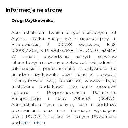
Informacja na stronę
Drogi Użytkowniku,
KONTAKT:
REDAKCJA@CIRE.PL
WYDAWCA PORTALU:
Administratorem Twoich danych osobowych jest
Agencja Rynku Energii S.A z siedzibą przy ul.
A
A
A
WIELKOŚĆ TEKSTU
WYSOKI KONTRAST
Bobrowieckiej 3, 00-728 Warszawa, KRS:
0000021306, NIP: 5261757578, REGON: 012435148.
ZALOGUJ SIĘ
W ramach odwiedzania naszych serwisów
internetowych możemy przetwarzać Twój adres IP,
pliki cookies i podobne dane nt. aktywności lub
urządzeń użytkownika. Jeżeli dane te pozwalają
zidentyfikować Twoją tożsamość, wówczas będą
traktowane dodatkowo jako dane osobowe
zgodnie z Rozporządzeniem Parlamentu
Europejskiego i Rady 2016/679 (RODO).
Administratora tych danych, cele i podstawy
przetwarzania oraz inne informacje wymagane
przez RODO znajdziesz w Polityce Prywatności
pod
tym linkiem.
WŁĄCZ CIRE.TV