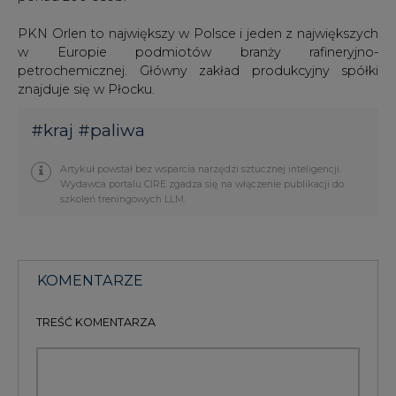
PKN Orlen to największy w Polsce i jeden z największych
w Europie podmiotów branży rafineryjno-
petrochemicznej. Główny zakład produkcyjny spółki
znajduje się w Płocku.
#
kraj
#
paliwa
Artykuł powstał bez wsparcia narzędzi sztucznej inteligencji.
Wydawca portalu CIRE zgadza się na włączenie publikacji do
szkoleń treningowych LLM.
KOMENTARZE
TREŚĆ KOMENTARZA