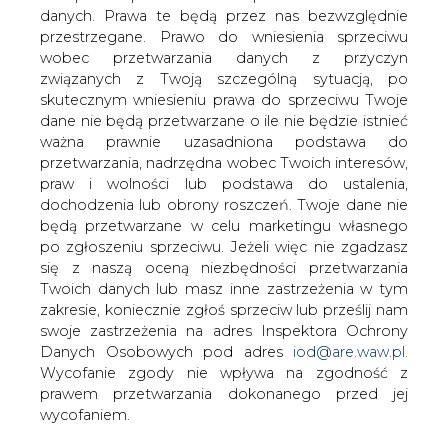
danych. Prawa te będą przez nas bezwzględnie
Wodne Ochotnicze Pogotowie
przestrzegane. Prawo do wniesienia sprzeciwu
Ratunkowe (WOPR) w Płocku otrzymało
wobec przetwarzania danych z przyczyn
od PKN Orlen nowoczesną łódź, która
związanych z Twoją szczególną sytuacją, po
będzie służyła do prowadzenia akcji
skutecznym wniesieniu prawa do sprzeciwu Twoje
ratowniczych na Wiśle. Jednostka może
dane nie będą przetwarzane o ile nie będzie istnieć
być wykorzystywana w ekstremalnych
ważna prawnie uzasadniona podstawa do
warunkach, np. w trakcie powodzi.
przetwarzania, nadrzędna wobec Twoich interesów,
praw i wolności lub podstawa do ustalenia,
Łódź ratunkowa Sportis S-5200 została wykonana przez
dochodzenia lub obrony roszczeń. Twoje dane nie
polskiego producenta łodzi hybrydowych typu RIB (rigid
będą przetwarzane w celu marketingu własnego
inflatable boat), ma m.in. echosondę z GPS, która
po zgłoszeniu sprzeciwu. Jeżeli więc nie zgadzasz
zapewnia podgląd pod wodą oraz elektroniczną konsolę
się z naszą oceną niezbędności przetwarzania
sterowną.
Twoich danych lub masz inne zastrzeżenia w tym
zakresie, koniecznie zgłoś sprzeciw lub prześlij nam
"Darowizna PKN Orlen umożliwi ratownikom
swoje zastrzeżenia na adres Inspektora Ochrony
prowadzenie działań na wodzie nawet w tak
Danych Osobowych pod adres
iod@are.waw.pl
.
ekstremalnie trudnych warunkach, jakie towarzyszą
Wycofanie zgody nie wpływa na zgodność z
powodzi" - zaznaczył płocki koncern. Spółka podała, iż
prawem przetwarzania dokonanego przed jej
nowa łódź ratunkowa o długości ponad 5 m, szerokości
wycofaniem.
2,3 m i ładowności 1000 kg, będzie mogła zabrać na