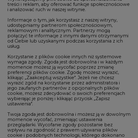
Studio CIRE
treści i reklam, aby oferować funkcje społecznościowe
i analizować ruch w naszej witrynie.
Rozmowy o energetyce
Informacje o tym, jak korzystasz z naszej witryny,
Gospodarka
udostępniamy partnerom społecznościowym,
reklamowym i analitycznym. Partnerzy mogą
Geopolityka
połączyć te informacje z innymi danymi otrzymanymi
LTE450
od Ciebie lub uzyskanymi podczas korzystania z ich
usług.
Korzystanie z plików cookie innych niż systemowe
Innowacje i AI
wymaga zgody. Zgoda jest dobrowolna i w każdym
momencie możesz ją wycofać poprzez zmianę
Telekomunikacja i IT
preferencji plików cookie. Zgodę możesz wyrazić,
klikając „Zaakceptuj wszystkie". Jeżeli nie chcesz
Handel emisjami CO2
wyrazić zgód na korzystanie przez administratora i
Wodór
jego zaufanych partnerów z opcjonalnych plików
cookie, możesz zdecydować o swoich preferencjach
Górnictwo
wybierając je poniżej i klikając przycisk „Zapisz
ustawienia".
Zmiany klimatyczne
Twoja zgoda jest dobrowolna i możesz ją w dowolnym
momencie wycofać, zmieniając ustawienia
przeglądarki. Wycofanie zgody pozostanie bez
Atom
wpływu na zgodność z prawem używania plików
Fotowoltaika
cookie i podobnych technologii, którego dokonano