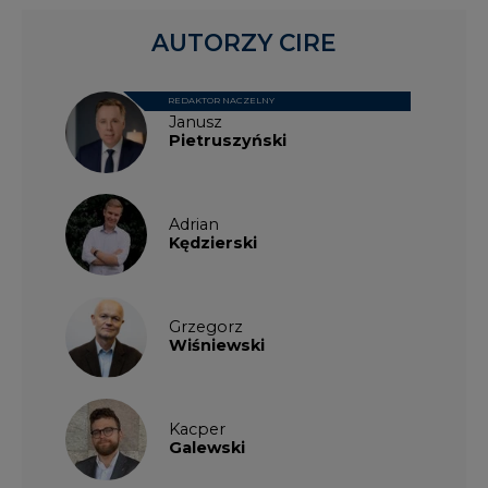
REDAKTOR NACZELNY
Janusz
Pietruszyński
Adrian
Kędzierski
Grzegorz
Wiśniewski
Kacper
Galewski
Kamil
Zawicki