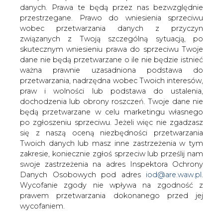
węgla z Polską Grupą Górniczą - podała
danych. Prawa te będą przez nas bezwzględnie
spółka w komunikacie. Szacowana
przestrzegane. Prawo do wniesienia sprzeciwu
łączna wartość dostaw węgla
wobec przetwarzania danych z przyczyn
kamiennego na lata 2019-2022 wynosi
związanych z Twoją szczególną sytuacją, po
5,25 mld zł.
skutecznym wniesieniu prawa do sprzeciwu Twoje
dane nie będą przetwarzane o ile nie będzie istnieć
W ramach mowy strony określiły również szacunkowe
ważna prawnie uzasadniona podstawa do
wolumeny dostaw węgla kamiennego na lata 2019-2022
przetwarzania, nadrzędna wobec Twoich interesów,
dla PGE Górnictwo i Energetyka Konwencjonalna, ZEW
praw i wolności lub podstawa do ustalenia,
Kogeneracja i PGE Energia Ciepła.
dochodzenia lub obrony roszczeń. Twoje dane nie
będą przetwarzane w celu marketingu własnego
#
Energetyka
#
kraj
#
paliwa
po zgłoszeniu sprzeciwu. Jeżeli więc nie zgadzasz
się z naszą oceną niezbędności przetwarzania
Twoich danych lub masz inne zastrzeżenia w tym
Artykuł powstał bez wsparcia narzędzi sztucznej inteligencji.
Wydawca portalu CIRE zgadza się na włączenie publikacji do
zakresie, koniecznie zgłoś sprzeciw lub prześlij nam
szkoleń treningowych LLM.
swoje zastrzeżenia na adres Inspektora Ochrony
Danych Osobowych pod adres
iod@are.waw.pl
.
Wycofanie zgody nie wpływa na zgodność z
prawem przetwarzania dokonanego przed jej
KOMENTARZE
wycofaniem.