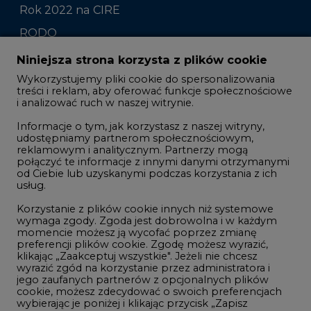
Komentarze rynkowe
Zmiany kadrowe na rynku
Niniejsza strona korzysta z plików cookie
Wykorzystujemy pliki cookie do spersonalizowania
Studio CIRE
treści i reklam, aby oferować funkcje społecznościowe
i analizować ruch w naszej witrynie.
Rozmowy o energetyce
Informacje o tym, jak korzystasz z naszej witryny,
Gospodarka
udostępniamy partnerom społecznościowym,
reklamowym i analitycznym. Partnerzy mogą
Geopolityka
połączyć te informacje z innymi danymi otrzymanymi
LTE450
od Ciebie lub uzyskanymi podczas korzystania z ich
usług.
Korzystanie z plików cookie innych niż systemowe
Innowacje i AI
wymaga zgody. Zgoda jest dobrowolna i w każdym
momencie możesz ją wycofać poprzez zmianę
Telekomunikacja i IT
preferencji plików cookie. Zgodę możesz wyrazić,
klikając „Zaakceptuj wszystkie". Jeżeli nie chcesz
Handel emisjami CO2
wyrazić zgód na korzystanie przez administratora i
Wodór
jego zaufanych partnerów z opcjonalnych plików
cookie, możesz zdecydować o swoich preferencjach
Górnictwo
wybierając je poniżej i klikając przycisk „Zapisz