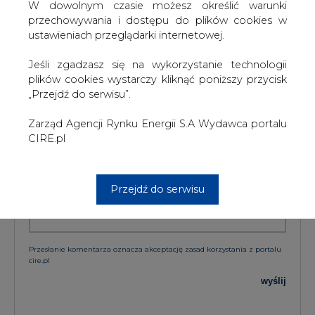
W dowolnym czasie możesz określić warunki
TREŚĆ KOMENTARZA
przechowywania i dostępu do plików cookies w
ustawieniach przeglądarki internetowej.
Jeśli zgadzasz się na wykorzystanie technologii
plików cookies wystarczy kliknąć poniższy przycisk
„Przejdź do serwisu”.
Zarząd Agencji Rynku Energii S.A Wydawca portalu
PODPIS
CIRE.pl
Przejdź do serwisu
Przesłanie komentarza oznacza akceptację zasad korzystania z portalu
cire.pl
wyślij
KOMENTARZE
(0)