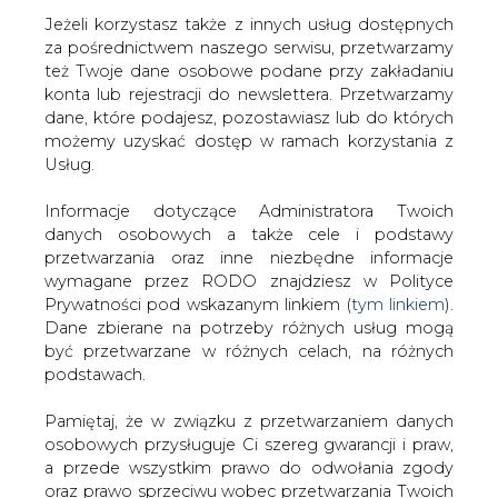
Strona główna
/
RYNEK PALIW
/
PGE podpisało
Jeżeli korzystasz także z innych usług dostępnych
umowę na dostawę węgla z PGG o szacowanej
za pośrednictwem naszego serwisu, przetwarzamy
wartości 5,25 mld zł
też Twoje dane osobowe podane przy zakładaniu
konta lub rejestracji do newslettera. Przetwarzamy
2018-11-20 00:00
dane, które podajesz, pozostawiasz lub do których
drukuj
możemy uzyskać dostęp w ramach korzystania z
skomentuj
Usług.
udostępnij
:
Informacje dotyczące Administratora Twoich
danych osobowych a także cele i podstawy
przetwarzania oraz inne niezbędne informacje
wymagane przez RODO znajdziesz w Polityce
PGE podpisało umowę na dostawę
węgla z PGG o szacowanej wartości
Prywatności pod wskazanym linkiem (
tym linkiem
).
5,25 mld zł
Dane zbierane na potrzeby różnych usług mogą
być przetwarzane w różnych celach, na różnych
podstawach.
Pamiętaj, że w związku z przetwarzaniem danych
osobowych przysługuje Ci szereg gwarancji i praw,
a przede wszystkim prawo do odwołania zgody
PGE podpisało umowę na dostawę
oraz prawo sprzeciwu wobec przetwarzania Twoich