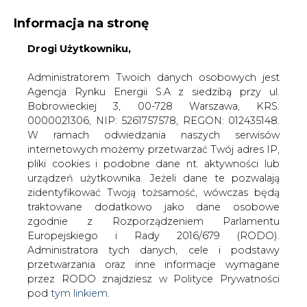
WYDAWCA PORTALU:
Informacja na stronę
A
A
A
WIELKOŚĆ TEKSTU
Drogi Użytkowniku,
WYSOKI KONTRAST
ZALOGUJ SIĘ
Administratorem Twoich danych osobowych jest
Agencja Rynku Energii S.A z siedzibą przy ul.
Bobrowieckiej 3, 00-728 Warszawa, KRS:
0000021306, NIP: 5261757578, REGON: 012435148.
W ramach odwiedzania naszych serwisów
internetowych możemy przetwarzać Twój adres IP,
pliki cookies i podobne dane nt. aktywności lub
urządzeń użytkownika. Jeżeli dane te pozwalają
zidentyfikować Twoją tożsamość, wówczas będą
traktowane dodatkowo jako dane osobowe
zgodnie z Rozporządzeniem Parlamentu
Europejskiego i Rady 2016/679 (RODO).
WŁĄCZ CIRE.TV
Administratora tych danych, cele i podstawy
przetwarzania oraz inne informacje wymagane
przez RODO znajdziesz w Polityce Prywatności
pod
tym linkiem.