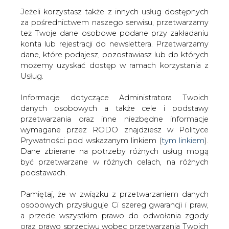
Jeżeli korzystasz także z innych usług dostępnych
za pośrednictwem naszego serwisu, przetwarzamy
też Twoje dane osobowe podane przy zakładaniu
konta lub rejestracji do newslettera. Przetwarzamy
Strona główna
/
RYNEK PALIW
/
Orlen dba o
dane, które podajesz, pozostawiasz lub do których
bezpieczeństwo na stacjach
możemy uzyskać dostęp w ramach korzystania z
Usług.
2020-10-21 13:31
drukuj
Informacje dotyczące Administratora Twoich
skomentuj
danych osobowych a także cele i podstawy
udostępnij
:
przetwarzania oraz inne niezbędne informacje
wymagane przez RODO znajdziesz w Polityce
Prywatności pod wskazanym linkiem (
tym linkiem
).
Dane zbierane na potrzeby różnych usług mogą
być przetwarzane w różnych celach, na różnych
podstawach.
Pamiętaj, że w związku z przetwarzaniem danych
osobowych przysługuje Ci szereg gwarancji i praw,
a przede wszystkim prawo do odwołania zgody
oraz prawo sprzeciwu wobec przetwarzania Twoich