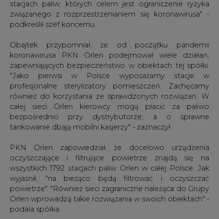
stacjach paliw, których celem jest ograniczenie ryzyka
związanego z rozprzestrzenianiem się koronawirusa" -
podkreślił szef koncernu.
Obajtek przypomniał, że od początku pandemii
koronawirusa PKN Orlen podejmował wiele działań,
zapewniających bezpieczeństwo w obiektach tej spółki.
"Jako pierwsi w Polsce wyposażamy stacje w
profesjonalne sterylizatory pomieszczeń. Zachęcamy
również do korzystania ze sprawdzonych rozwiązań. W
całej sieci Orlen kierowcy mogą płacić za paliwo
bezpośrednio przy dystrybutorze, a o sprawne
tankowanie dbają mobilni kasjerzy" - zaznaczył.
PKN Orlen zapowiedział, że docelowo urządzenia
oczyszczające i filtrujące powietrze znajdą się na
wszystkich 1792 stacjach paliw Orlen w całej Polsce. Jak
wyjaśnił, "na bieżąco będą filtrować i oczyszczać
powietrze". "Również sieci zagraniczne należąca do Grupy
Orlen wprowadzą takie rozwiązania w swoich obiektach" -
podała spółka.