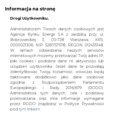
Informacja na stronę
Drogi Użytkowniku,
KONTAKT:
REDAKCJA@CIRE.PL
WYDAWCA PORTALU:
Administratorem Twoich danych osobowych jest
Agencja Rynku Energii S.A z siedzibą przy ul.
A
A
A
WIELKOŚĆ TEKSTU
WYSOKI KONTRAST
Bobrowieckiej 3, 00-728 Warszawa, KRS:
0000021306, NIP: 5261757578, REGON: 012435148.
ZALOGUJ SIĘ
W ramach odwiedzania naszych serwisów
internetowych możemy przetwarzać Twój adres IP,
pliki cookies i podobne dane nt. aktywności lub
urządzeń użytkownika. Jeżeli dane te pozwalają
zidentyfikować Twoją tożsamość, wówczas będą
traktowane dodatkowo jako dane osobowe
zgodnie z Rozporządzeniem Parlamentu
Europejskiego i Rady 2016/679 (RODO).
Administratora tych danych, cele i podstawy
przetwarzania oraz inne informacje wymagane
przez RODO znajdziesz w Polityce Prywatności
pod
tym linkiem.
WŁĄCZ CIRE.TV