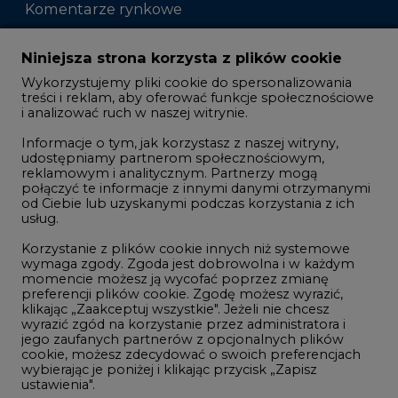
Komentarze rynkowe
Zmiany kadrowe na rynku
Niniejsza strona korzysta z plików cookie
Wykorzystujemy pliki cookie do spersonalizowania
Studio CIRE
treści i reklam, aby oferować funkcje społecznościowe
i analizować ruch w naszej witrynie.
Rozmowy o energetyce
Informacje o tym, jak korzystasz z naszej witryny,
Gospodarka
udostępniamy partnerom społecznościowym,
reklamowym i analitycznym. Partnerzy mogą
Geopolityka
połączyć te informacje z innymi danymi otrzymanymi
LTE450
od Ciebie lub uzyskanymi podczas korzystania z ich
usług.
Korzystanie z plików cookie innych niż systemowe
Innowacje i AI
wymaga zgody. Zgoda jest dobrowolna i w każdym
momencie możesz ją wycofać poprzez zmianę
Telekomunikacja i IT
preferencji plików cookie. Zgodę możesz wyrazić,
klikając „Zaakceptuj wszystkie". Jeżeli nie chcesz
Handel emisjami CO2
wyrazić zgód na korzystanie przez administratora i
Wodór
jego zaufanych partnerów z opcjonalnych plików
cookie, możesz zdecydować o swoich preferencjach
Górnictwo
wybierając je poniżej i klikając przycisk „Zapisz
ustawienia".
Zmiany klimatyczne