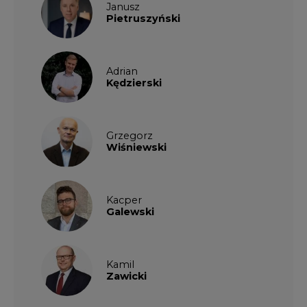
Janusz
Pietruszyński
Adrian
Kędzierski
Grzegorz
Wiśniewski
Kacper
Galewski
Kamil
Zawicki