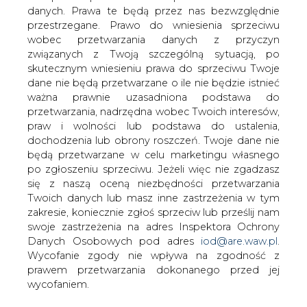
danych. Prawa te będą przez nas bezwzględnie
przestrzegane. Prawo do wniesienia sprzeciwu
Orlen dba o bezpieczeństwo na
stacjach
wobec przetwarzania danych z przyczyn
związanych z Twoją szczególną sytuacją, po
skutecznym wniesieniu prawa do sprzeciwu Twoje
dane nie będą przetwarzane o ile nie będzie istnieć
ważna prawnie uzasadniona podstawa do
przetwarzania, nadrzędna wobec Twoich interesów,
praw i wolności lub podstawa do ustalenia,
PKN Orlen wyposaża stacje paliw w
dochodzenia lub obrony roszczeń. Twoje dane nie
dodatkowe urządzenia zwiększające
będą przetwarzane w celu marketingu własnego
bezpieczeństwo klientów i
po zgłoszeniu sprzeciwu. Jeżeli więc nie zgadzasz
się z naszą oceną niezbędności przetwarzania
pracowników. Do końca października br.
Twoich danych lub masz inne zastrzeżenia w tym
w całej sieci pod marką Orlen będą
zakresie, koniecznie zgłoś sprzeciw lub prześlij nam
działać specjalistyczne urządzenia
swoje zastrzeżenia na adres Inspektora Ochrony
oczyszczające i filtrujące powietrze. Dla
Danych Osobowych pod adres
iod@are.waw.pl
.
kierowców przygotowano również
Wycofanie zgody nie wpływa na zgodność z
rozwiązania przyspieszające
prawem przetwarzania dokonanego przed jej
tankowanie i ułatwiające płatność za
wycofaniem.
paliwo. W ofercie wszystkich stacji
dostępne są maski ochronne oraz płyn