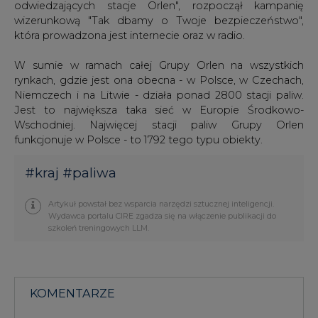
odwiedzających stacje Orlen", rozpoczął kampanię
wizerunkową "Tak dbamy o Twoje bezpieczeństwo",
która prowadzona jest internecie oraz w radio.
W sumie w ramach całej Grupy Orlen na wszystkich
rynkach, gdzie jest ona obecna - w Polsce, w Czechach,
Niemczech i na Litwie - działa ponad 2800 stacji paliw.
Jest to największa taka sieć w Europie Środkowo-
Wschodniej. Najwięcej stacji paliw Grupy Orlen
funkcjonuje w Polsce - to 1792 tego typu obiekty.
#
kraj
#
paliwa
Artykuł powstał bez wsparcia narzędzi sztucznej inteligencji.
Wydawca portalu CIRE zgadza się na włączenie publikacji do
szkoleń treningowych LLM.
KOMENTARZE