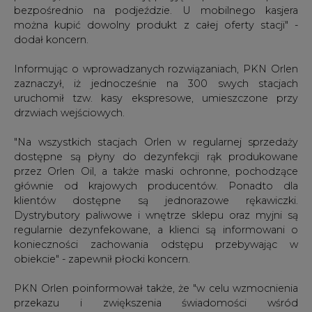
bezpośrednio na podjeździe. U mobilnego kasjera
można kupić dowolny produkt z całej oferty stacji" -
dodał koncern.
Informując o wprowadzanych rozwiązaniach, PKN Orlen
zaznaczył, iż jednocześnie na 300 swych stacjach
uruchomił tzw. kasy ekspresowe, umieszczone przy
drzwiach wejściowych.
"Na wszystkich stacjach Orlen w regularnej sprzedaży
dostępne są płyny do dezynfekcji rąk produkowane
przez Orlen Oil, a także maski ochronne, pochodzące
głównie od krajowych producentów. Ponadto dla
klientów dostępne są jednorazowe rękawiczki.
Dystrybutory paliwowe i wnętrze sklepu oraz myjni są
regularnie dezynfekowane, a klienci są informowani o
konieczności zachowania odstępu przebywając w
obiekcie" - zapewnił płocki koncern.
PKN Orlen poinformował także, że "w celu wzmocnienia
przekazu i zwiększenia świadomości wśród