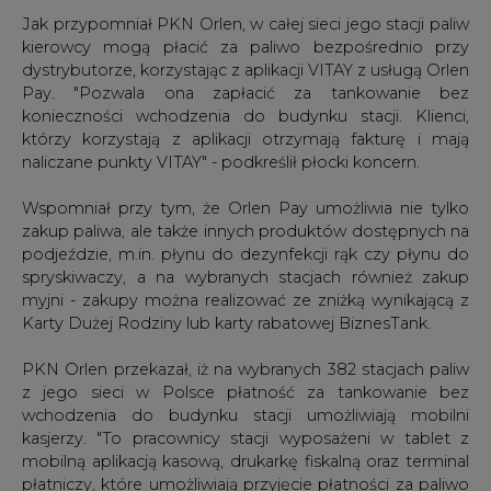
Jak przypomniał PKN Orlen, w całej sieci jego stacji paliw
kierowcy mogą płacić za paliwo bezpośrednio przy
dystrybutorze, korzystając z aplikacji VITAY z usługą Orlen
Pay. "Pozwala ona zapłacić za tankowanie bez
konieczności wchodzenia do budynku stacji. Klienci,
którzy korzystają z aplikacji otrzymają fakturę i mają
naliczane punkty VITAY" - podkreślił płocki koncern.
Wspomniał przy tym, że Orlen Pay umożliwia nie tylko
zakup paliwa, ale także innych produktów dostępnych na
podjeździe, m.in. płynu do dezynfekcji rąk czy płynu do
spryskiwaczy, a na wybranych stacjach również zakup
myjni - zakupy można realizować ze zniżką wynikającą z
Karty Dużej Rodziny lub karty rabatowej BiznesTank.
PKN Orlen przekazał, iż na wybranych 382 stacjach paliw
z jego sieci w Polsce płatność za tankowanie bez
wchodzenia do budynku stacji umożliwiają mobilni
kasjerzy. "To pracownicy stacji wyposażeni w tablet z
mobilną aplikacją kasową, drukarkę fiskalną oraz terminal
płatniczy, które umożliwiają przyjęcie płatności za paliwo