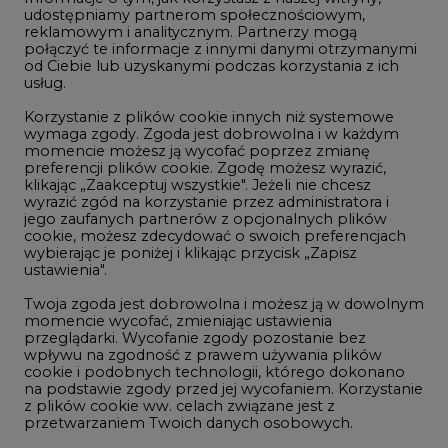
udostępniamy partnerom społecznościowym,
reklamowym i analitycznym. Partnerzy mogą
Geopolityka
połączyć te informacje z innymi danymi otrzymanymi
LTE450
od Ciebie lub uzyskanymi podczas korzystania z ich
usług.
Korzystanie z plików cookie innych niż systemowe
Innowacje i AI
wymaga zgody. Zgoda jest dobrowolna i w każdym
momencie możesz ją wycofać poprzez zmianę
Telekomunikacja i IT
preferencji plików cookie. Zgodę możesz wyrazić,
klikając „Zaakceptuj wszystkie". Jeżeli nie chcesz
Handel emisjami CO2
wyrazić zgód na korzystanie przez administratora i
Wodór
jego zaufanych partnerów z opcjonalnych plików
cookie, możesz zdecydować o swoich preferencjach
Górnictwo
wybierając je poniżej i klikając przycisk „Zapisz
ustawienia".
Zmiany klimatyczne
Twoja zgoda jest dobrowolna i możesz ją w dowolnym
momencie wycofać, zmieniając ustawienia
przeglądarki. Wycofanie zgody pozostanie bez
Atom
wpływu na zgodność z prawem używania plików
Fotowoltaika
cookie i podobnych technologii, którego dokonano
na podstawie zgody przed jej wycofaniem. Korzystanie
Offshore wind
z plików cookie ww. celach związane jest z
przetwarzaniem Twoich danych osobowych.
Magazyny energii