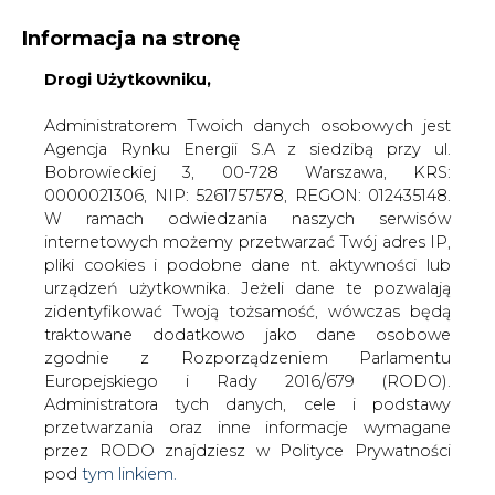
Informacja na stronę
Drogi Użytkowniku,
KONTAKT:
REDAKCJA@CIRE.PL
WYDAWCA PORTALU:
Administratorem Twoich danych osobowych jest
Agencja Rynku Energii S.A z siedzibą przy ul.
A
A
A
WIELKOŚĆ TEKSTU
WYSOKI KONTRAST
Bobrowieckiej 3, 00-728 Warszawa, KRS:
0000021306, NIP: 5261757578, REGON: 012435148.
ZALOGUJ SIĘ
W ramach odwiedzania naszych serwisów
internetowych możemy przetwarzać Twój adres IP,
pliki cookies i podobne dane nt. aktywności lub
urządzeń użytkownika. Jeżeli dane te pozwalają
zidentyfikować Twoją tożsamość, wówczas będą
traktowane dodatkowo jako dane osobowe
zgodnie z Rozporządzeniem Parlamentu
Europejskiego i Rady 2016/679 (RODO).
Administratora tych danych, cele i podstawy
przetwarzania oraz inne informacje wymagane
przez RODO znajdziesz w Polityce Prywatności
pod
tym linkiem.
WŁĄCZ CIRE.TV