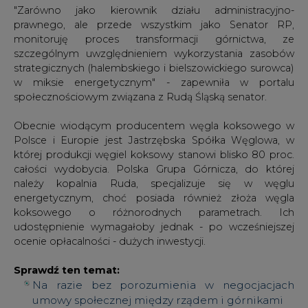
"Zarówno jako kierownik działu administracyjno-
prawnego, ale przede wszystkim jako Senator RP,
monitoruję proces transformacji górnictwa, ze
szczególnym uwzględnieniem wykorzystania zasobów
strategicznych (halembskiego i bielszowickiego surowca)
w miksie energetycznym" - zapewniła w portalu
społecznościowym związana z Rudą Śląską senator.
Obecnie wiodącym producentem węgla koksowego w
Polsce i Europie jest Jastrzębska Spółka Węglowa, w
której produkcji węgiel koksowy stanowi blisko 80 proc.
całości wydobycia. Polska Grupa Górnicza, do której
należy kopalnia Ruda, specjalizuje się w węglu
energetycznym, choć posiada również złoża węgla
koksowego o różnorodnych parametrach. Ich
udostępnienie wymagałoby jednak - po wcześniejszej
ocenie opłacalności - dużych inwestycji.
Sprawdź ten temat:
Na razie bez porozumienia w negocjacjach
umowy społecznej między rządem i górnikami