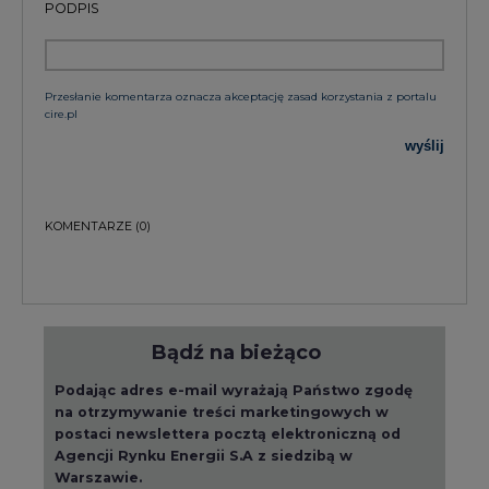
PODPIS
Przesłanie komentarza oznacza akceptację zasad korzystania z portalu
cire.pl
wyślij
KOMENTARZE
(0)
Bądź na bieżąco
Podając adres e-mail wyrażają Państwo zgodę
na otrzymywanie treści marketingowych w
postaci newslettera pocztą elektroniczną od
Agencji Rynku Energii S.A z siedzibą w
Warszawie.