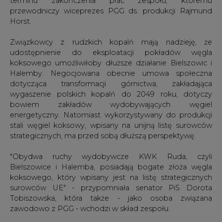
terminu zakończenia prac zespołu, któremu
przewodniczy wiceprezes PGG ds. produkcji Rajmund
Horst.
Związkowcy z rudzkich kopalń mają nadzieję, że
udostępnienie do eksploatacji pokładów węgla
koksowego umożliwiłoby dłuższe działanie Bielszowic i
Halemby. Negocjowana obecnie umowa społeczna
dotycząca transformacji górnictwa, zakładająca
wygaszenie polskich kopalń do 2049 roku, dotyczy
bowiem zakładów wydobywających węgiel
energetyczny. Natomiast wykorzystywany do produkcji
stali węgiel koksowy, wpisany na unijną listę surowców
strategicznych, ma przed sobą dłuższą perspektywę.
"Obydwa ruchy wydobywcze KWK Ruda, czyli
Bielszowice i Halemba, posiadają bogate złoża węgla
koksowego, który wpisany jest na listę strategicznych
surowców UE" - przypomniała senator PiS Dorota
Tobiszowska, która także - jako osoba związana
zawodowo z PGG - wchodzi w skład zespołu.