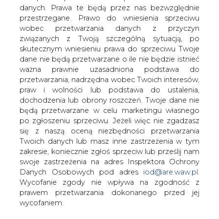
danych. Prawa te będą przez nas bezwzględnie
przestrzegane. Prawo do wniesienia sprzeciwu
wobec przetwarzania danych z przyczyn
Eksperci ocenią możliwość
eksploatacji węgla koksowego w
związanych z Twoją szczególną sytuacją, po
kopalni Bielszowice
skutecznym wniesieniu prawa do sprzeciwu Twoje
dane nie będą przetwarzane o ile nie będzie istnieć
ważna prawnie uzasadniona podstawa do
przetwarzania, nadrzędna wobec Twoich interesów,
praw i wolności lub podstawa do ustalenia,
dochodzenia lub obrony roszczeń. Twoje dane nie
będą przetwarzane w celu marketingu własnego
Polska Grupa Górnicza (PGG) powołała
po zgłoszeniu sprzeciwu. Jeżeli więc nie zgadzasz
zespół, który oceni możliwości
się z naszą oceną niezbędności przetwarzania
wydobywania i wykorzystania węgla
Twoich danych lub masz inne zastrzeżenia w tym
koksowego z rudzkiej kopalni
zakresie, koniecznie zgłoś sprzeciw lub prześlij nam
Bielszowice, wyspecjalizowanej dotąd
swoje zastrzeżenia na adres Inspektora Ochrony
Danych Osobowych pod adres
iod@are.waw.pl
.
w węglu energetycznym. Udostępnienie
Wycofanie zgody nie wpływa na zgodność z
złóż węgla koksowego mogłoby istotnie
prawem przetwarzania dokonanego przed jej
przedłużyć żywotność zakładu.
wycofaniem.
Ruch Bielszowice jest jedną z trzech części kopalni Ruda