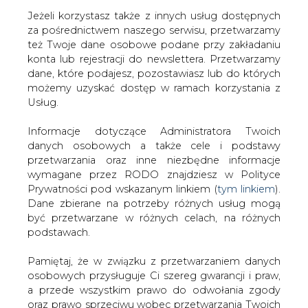
Jeżeli korzystasz także z innych usług dostępnych
za pośrednictwem naszego serwisu, przetwarzamy
też Twoje dane osobowe podane przy zakładaniu
konta lub rejestracji do newslettera. Przetwarzamy
Strona główna
/
RYNEK PALIW
/
Eksperci ocenią
dane, które podajesz, pozostawiasz lub do których
możliwość eksploatacji węgla koksowego w kopalni
możemy uzyskać dostęp w ramach korzystania z
Bielszowice
Usług.
2021-03-05 14:34
Informacje dotyczące Administratora Twoich
drukuj
danych osobowych a także cele i podstawy
skomentuj
przetwarzania oraz inne niezbędne informacje
udostępnij
:
wymagane przez RODO znajdziesz w Polityce
Prywatności pod wskazanym linkiem (
tym linkiem
).
Dane zbierane na potrzeby różnych usług mogą
być przetwarzane w różnych celach, na różnych
podstawach.
Pamiętaj, że w związku z przetwarzaniem danych
osobowych przysługuje Ci szereg gwarancji i praw,
a przede wszystkim prawo do odwołania zgody
oraz prawo sprzeciwu wobec przetwarzania Twoich