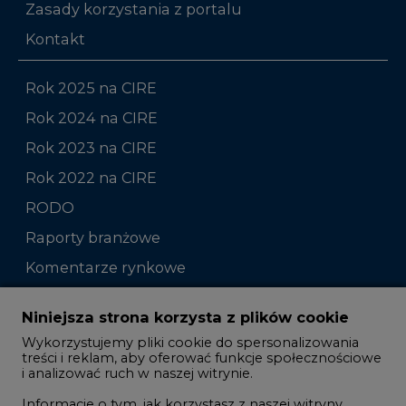
Zasady korzystania z portalu
Kontakt
Rok 2025 na CIRE
Rok 2024 na CIRE
Rok 2023 na CIRE
Rok 2022 na CIRE
RODO
Raporty branżowe
Komentarze rynkowe
Zmiany kadrowe na rynku
Niniejsza strona korzysta z plików cookie
Wykorzystujemy pliki cookie do spersonalizowania
Studio CIRE
treści i reklam, aby oferować funkcje społecznościowe
i analizować ruch w naszej witrynie.
Rozmowy o energetyce
Informacje o tym, jak korzystasz z naszej witryny,
Gospodarka