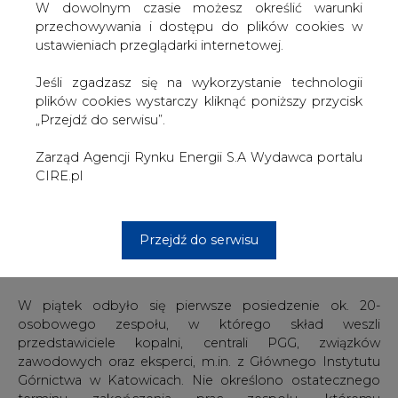
w Rudzie Śląskiej, obok ruchów Pokój i Halemba. W
W dowolnym czasie możesz określić warunki
ubiegłorocznym porozumieniu górniczych związków z
przechowywania i dostępu do plików cookies w
rządem zapisano, że ruch Pokój ma być wygaszony w
ustawieniach przeglądarki internetowej.
2021 roku, zaś Bielszowice i Halemba w 2023 r. zostaną
połączone. Sama Halemba ma pracować jeszcze do
Jeśli zgadzasz się na wykorzystanie technologii
2034 roku. Jednocześnie w porozumieniu uzgodniono, iż
plików cookies wystarczy kliknąć poniższy przycisk
"do 2022 r. przeanalizowana zostanie możliwość
„Przejdź do serwisu”.
wykorzystania zasobów węgla koksowego z ruchu
Bielszowice".
Zarząd Agencji Rynku Energii S.A Wydawca portalu
CIRE.pl
Jak poinformował w piątek PAP rzecznik PGG Tomasz
Głogowski, powołanie przez zarząd PGG zespołu,
mającego ocenić możliwości wydobywania węgla
Przejdź do serwisu
koksowego z Bielszowic, jest wypełnieniem zapisów
ubiegłorocznego porozumienia ze związkowcami.
W piątek odbyło się pierwsze posiedzenie ok. 20-
osobowego zespołu, w którego skład weszli
przedstawiciele kopalni, centrali PGG, związków
zawodowych oraz eksperci, m.in. z Głównego Instytutu
Górnictwa w Katowicach. Nie określono ostatecznego