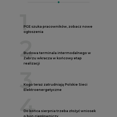
1
PGE szuka pracowników, zobacz nowe
ogłoszenia
2
Budowa terminala intermodalnego w
Zabrzu wkracza w końcowy etap
realizacji
3
Kogo teraz zatrudniają Polskie Sieci
Elektroenergetyczne
4
Do końca sierpnia trzeba złożyć wniosek
o bon ciepłowniczy