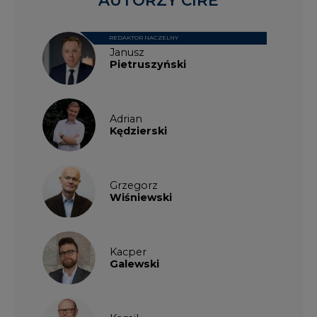
REDAKTOR NACZELNY
Janusz
Pietruszyński
Adrian
Kędzierski
Grzegorz
Wiśniewski
Kacper
Galewski