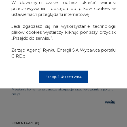
KOMENTARZE
W dowolnym czasie możesz określić warunki
przechowywania i dostępu do plików cookies w
ustawieniach przeglądarki internetowej.
TREŚĆ KOMENTARZA
Jeśli zgadzasz się na wykorzystanie technologii
plików cookies wystarczy kliknąć poniższy przycisk
„Przejdź do serwisu”.
Zarząd Agencji Rynku Energii S.A Wydawca portalu
CIRE.pl
PODPIS
Przejdź do serwisu
Przesłanie komentarza oznacza akceptację zasad korzystania z portalu
cire.pl
wyślij
KOMENTARZE
(0)