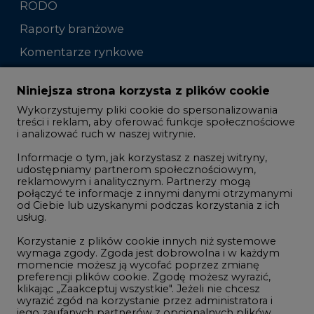
RODO
Raporty branżowe
Komentarze rynkowe
Zmiany kadrowe na rynku
Niniejsza strona korzysta z plików cookie
Wykorzystujemy pliki cookie do spersonalizowania
Studio CIRE
treści i reklam, aby oferować funkcje społecznościowe
i analizować ruch w naszej witrynie.
Rozmowy o energetyce
Informacje o tym, jak korzystasz z naszej witryny,
Gospodarka
udostępniamy partnerom społecznościowym,
reklamowym i analitycznym. Partnerzy mogą
Geopolityka
połączyć te informacje z innymi danymi otrzymanymi
LTE450
od Ciebie lub uzyskanymi podczas korzystania z ich
usług.
Korzystanie z plików cookie innych niż systemowe
Innowacje i AI
wymaga zgody. Zgoda jest dobrowolna i w każdym
momencie możesz ją wycofać poprzez zmianę
Telekomunikacja i IT
preferencji plików cookie. Zgodę możesz wyrazić,
klikając „Zaakceptuj wszystkie". Jeżeli nie chcesz
Handel emisjami CO2
wyrazić zgód na korzystanie przez administratora i
Wodór
jego zaufanych partnerów z opcjonalnych plików