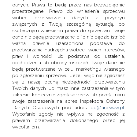
danych. Prawa te będą przez nas bezwzględnie
Prokurator Wanda Wołek z Prokuratury
przestrzegane. Prawo do wniesienia sprzeciwu
Okręgowej w Szczecinie potwierdziła,
wobec przetwarzania danych z przyczyn
że miejscowa prokuratura prowadzi
związanych z Twoją szczególną sytuacją, po
postępowanie w sprawie nielegalnego
skutecznym wniesieniu prawa do sprzeciwu Twoje
handlu paliwem przeznaczonym dla
dane nie będą przetwarzane o ile nie będzie istnieć
kutrów. Dodała ona, że w tej sprawie
ważna prawnie uzasadniona podstawa do
zatrzymano kilkanaście osób, z czego
przetwarzania, nadrzędna wobec Twoich interesów,
kilka aresztowano.
praw i wolności lub podstawa do ustalenia,
dochodzenia lub obrony roszczeń. Twoje dane nie
kilknij TU i przeczytaj pełną informację w serwisie e-
będą przetwarzane w celu marketingu własnego
petrol.pl
po zgłoszeniu sprzeciwu. Jeżeli więc nie zgadzasz
się z naszą oceną niezbędności przetwarzania
#
kraj
#
paliwa
Twoich danych lub masz inne zastrzeżenia w tym
zakresie, koniecznie zgłoś sprzeciw lub prześlij nam
swoje zastrzeżenia na adres Inspektora Ochrony
Artykuł powstał bez wsparcia narzędzi sztucznej inteligencji.
Wydawca portalu CIRE zgadza się na włączenie publikacji do
Danych Osobowych pod adres
iod@are.waw.pl
.
szkoleń treningowych LLM.
Wycofanie zgody nie wpływa na zgodność z
prawem przetwarzania dokonanego przed jej
wycofaniem.