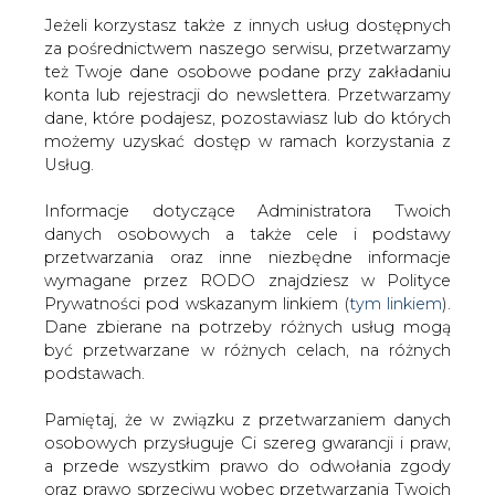
Jeżeli korzystasz także z innych usług dostępnych
za pośrednictwem naszego serwisu, przetwarzamy
też Twoje dane osobowe podane przy zakładaniu
konta lub rejestracji do newslettera. Przetwarzamy
Strona główna
/
RYNEK PALIW
/
Śledztwo w sprawie
dane, które podajesz, pozostawiasz lub do których
handlu paliwem żeglugowym
możemy uzyskać dostęp w ramach korzystania z
Usług.
2004-08-23 00:00
drukuj
Informacje dotyczące Administratora Twoich
skomentuj
danych osobowych a także cele i podstawy
udostępnij
:
przetwarzania oraz inne niezbędne informacje
wymagane przez RODO znajdziesz w Polityce
Prywatności pod wskazanym linkiem (
tym linkiem
).
Dane zbierane na potrzeby różnych usług mogą
Śledztwo w sprawie handlu
być przetwarzane w różnych celach, na różnych
paliwem żeglugowym
podstawach.
Pamiętaj, że w związku z przetwarzaniem danych
osobowych przysługuje Ci szereg gwarancji i praw,
a przede wszystkim prawo do odwołania zgody
oraz prawo sprzeciwu wobec przetwarzania Twoich