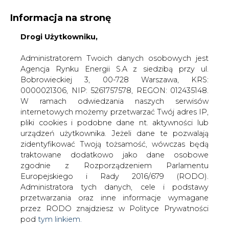
Informacja na stronę
Drogi Użytkowniku,
KONTAKT:
REDAKCJA@CIRE.PL
WYDAWCA PORTALU:
Administratorem Twoich danych osobowych jest
Agencja Rynku Energii S.A z siedzibą przy ul.
A
A
A
WIELKOŚĆ TEKSTU
WYSOKI KONTRAST
Bobrowieckiej 3, 00-728 Warszawa, KRS:
0000021306, NIP: 5261757578, REGON: 012435148.
ZALOGUJ SIĘ
W ramach odwiedzania naszych serwisów
internetowych możemy przetwarzać Twój adres IP,
pliki cookies i podobne dane nt. aktywności lub
urządzeń użytkownika. Jeżeli dane te pozwalają
zidentyfikować Twoją tożsamość, wówczas będą
traktowane dodatkowo jako dane osobowe
zgodnie z Rozporządzeniem Parlamentu
Europejskiego i Rady 2016/679 (RODO).
Administratora tych danych, cele i podstawy
przetwarzania oraz inne informacje wymagane
przez RODO znajdziesz w Polityce Prywatności
pod
tym linkiem.
WŁĄCZ CIRE.TV