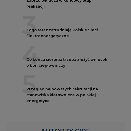
Zabrzu wkracza w końcowy etap
realizacji
3
Kogo teraz zatrudniają Polskie Sieci
Elektroenergetyczne
4
Do końca sierpnia trzeba złożyć wniosek
o bon ciepłowniczy
5
Przegląd najnowszych rekrutacji na
stanowiska kierownicze w polskiej
energetyce
AUTORZY CIRE