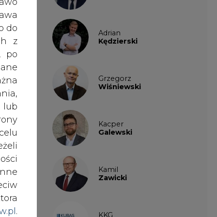
st w
ości
Kamil
ła o
nne
Zawicki
dyną
eciw
 tej
tora
w.pl
.
KKG
Legal
awem
t po
nych
Patrycja
nki
Nowakowska
es w
Patrycja
Wysocka
ików
ź do
Paulina
Popiołek