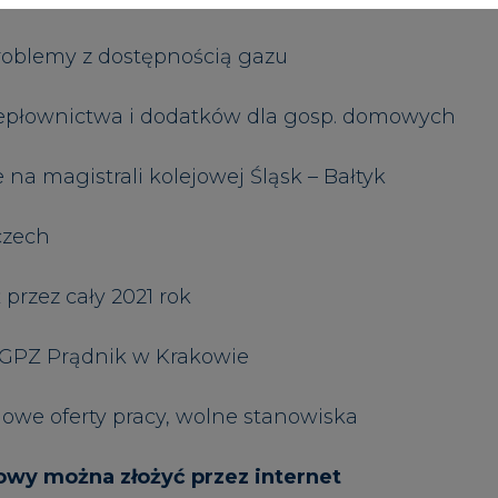
GPZ Prądnik w Krakowie
 nowe oferty pracy, wolne stanowiska
wy można złożyć przez internet
Zastrzeżenia pr
Artykuł powstał bez wsparcia narzędzi sztucznej
inteligencji. Wydawca portalu CIRE zgadza się na włącz
publikacji do szkoleń treningowych LLM.
PODPIS