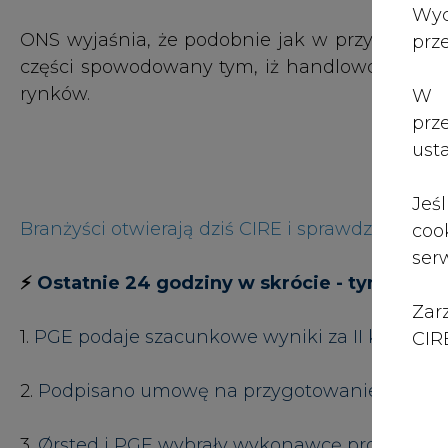
Zar
1.
PGE podaje szacunkowe wyniki za II kwartał or
CIRE
2.
Podpisano umowę na przygotowanie dokument
3.
Ørsted i PGE wybrały wykonawcę projektu b
4.
Zimą przemysł energochłonny może mieć pr
5.
Rząd przyjął projekt ustawy o wsparciu dla 
6.
Jesienią zwiększą się możliwości przewozowe 
7.
Rusza kolejna elektrownia węglowa w Niem
8.
PGNiG już odebrało więcej ładunków LNG niż 