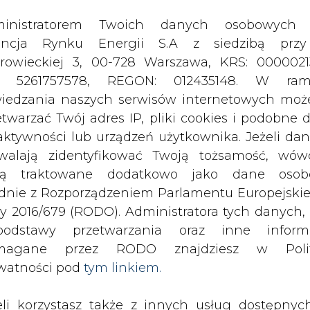
odstawy przetwarzania oraz inne inform
magane przez RODO znajdziesz w Polit
watności pod
tym linkiem.
eli korzystasz także z innych usług dostępnyc
rednictwem naszego serwisu, przetwarzamy
je dane osobowe podane przy zakładaniu konta
estracji do newslettera. Przetwarzamy dane, k
ajesz, pozostawiasz lub do których możemy uzy
tęp w ramach korzystania z Usług.
ia po raz pierwszy od kiedy prowadz
z Rosji - poinformował brytyjski urząd
ormacje dotyczące Administratora Twoich da
t towarów z Rosji spadł do rekordowo
bowych a także cele i podstawy przetwarzania 
e niezbędne informacje wymagane przez 
jdziesz w Polityce Prywatności pod wskaz
jwiększym dostawcą rafinowanej ropy do Wiel
kiem (
tym linkiem
). Dane zbierane na potr