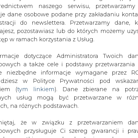
o importu tego towaru, zapewniała także 5,9 p
nych usług mogą być przetwarzane w róż
c. importu gazu.
ach, na różnych podstawach.
tyjski rząd na Rosję po jej inwazji na Ukrain
iętaj, że w związku z przetwarzaniem da
rafinowanej, ropy naftowej, gazu ani węgla, kok
bowych przysługuje Ci szereg gwarancji i pra
ede wszystkim prawo do odwołania zgody oraz p
zeciwu wobec przetwarzania Twoich danych. P
gnacja z rosyjskich paliw, co - jak zakładał bryt
będą przez nas bezwzględnie przestrzegane. Praw
aśnia, że zapowiedziany zakaz skłonił importeró
esienia sprzeciwu wobec przetwarzania dany
ącach nastąpił wzrost przywozu ropy rafinowan
yczyn związanych z Twoją szczególną sytuacją
o zastąpiło zmniejszony przywóz z Rosji.
tecznym wniesieniu prawa do sprzeciwu Twoje 
 będą przetwarzane o ile nie będzie istnieć w
Rosji wyniosła 33 mln funtów, co oznacza najni
wnie uzasadniona podstawa do przetwarza
ął prowadzić statystyki, a także spadek o 96,6 pr
rzędna wobec Twoich interesów, praw i wolności
m w ciągu 12 miesięcy przed inwazją w lutym 
stawa do ustalenia, dochodzenia lub ob
zczeń. Twoje dane nie będą przetwarzane w 
ketingu własnego po zgłoszeniu sprzeciwu. Je