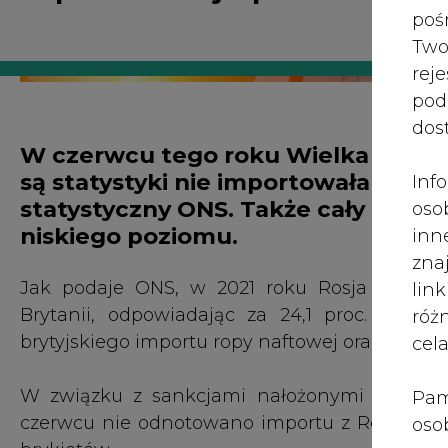
Brytanii, odpowiadając za 24,1 proc. całeg
róż
brytyjskiego importu ropy naftowej oraz 4,9 pro
cel
W związku z sankcjami nałożonymi przez bry
Pam
czerwcu nie odnotowano importu z Rosji ropy 
oso
brykietów.
prz
spr
To wcześniej niż miała nastąpić całkowita rezy
te 
rząd - stanie się do końca tego roku. ONS wyj
wni
poszukiwania alternatyw i w ostatnich miesi
prz
Arabii Saudyjskiej, Holandii, Belgii i Kuwejtu, c
sku
nie
Według danych ONS, wartość całego importu z 
pra
poziom od stycznia 1997 roku, kiedy urząd zacz
nad
porównaniu ze średnim miesięcznym importe
pod
roku.
ros
mar