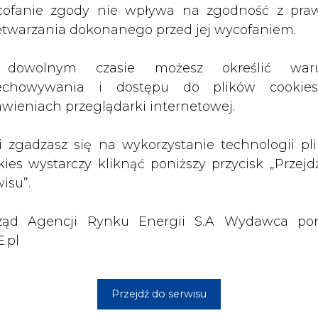
ząd Agencji Rynku Energii S.A Wydawca por
az całe I półrocze 2022 roku
.pl
acji drogi do przyszłej elektrowni jądrowej
Przejdź do serwisu
udowlanego Morskiej Farmy Wiatrowej Baltica
oblemy z dostępnością gazu
ciepłownictwa i dodatków dla gosp. domowych
na magistrali kolejowej Śląsk – Bałtyk
czech
przez cały 2021 rok