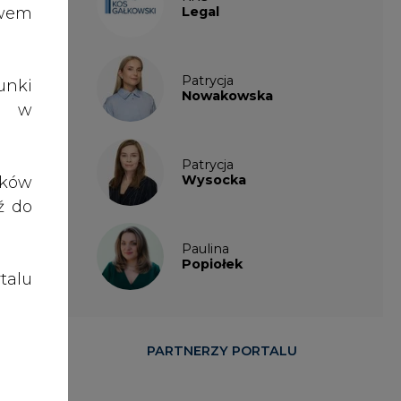
talu
PARTNERZY PORTALU