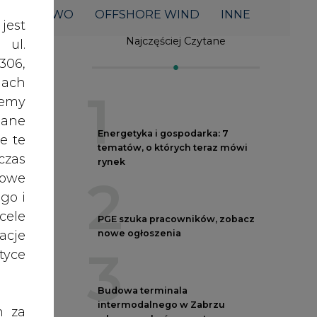
acje
nowe ogłoszenia
3
yce
Budowa terminala
intermodalnego w Zabrzu
h za
wkracza w końcowy etap
 też
realizacji
4
 lub
tóre
skać
Do końca sierpnia trzeba złożyć
wniosek o bon ciepłowniczy
5
one
nych
Spółka Polskie Elektrownie
oraz
Jądrowe zaprasza do wysyłania
RODO
CV
anym
kiej
zeby