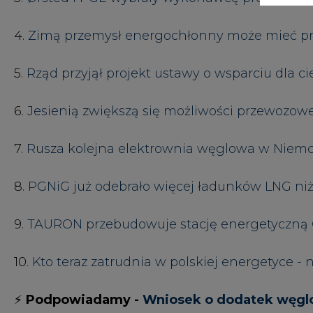
9.
TAURON przebudowuje stację energetyczną 
10.
Kto teraz zatrudnia w polskiej energetyce -
⚡
Podpowiadamy -
Wniosek o dodatek węglo
#
paliwa
KOMENTARZE
TREŚĆ KOMENTARZA