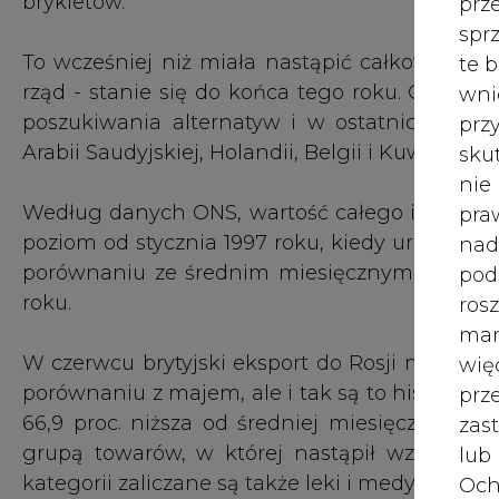
W czerwcu brytyjski eksport do Rosji miał wa
wię
porównaniu z majem, ale i tak są to historycz
pr
66,9 proc. niższa od średniej miesięcznej z 1
zas
grupą towarów, w której nastąpił wzrost eks
lub
kategorii zaliczane są także leki i medykamenty
Och
Wyc
ONS wyjaśnia, że podobnie jak w przypadku pa
prz
części spowodowany tym, iż handlowcy niezale
rynków.
W 
prz
ust
Jeś
Branżyści otwierają dziś CIRE i sprawdzają na
coo
serw
⚡
Ostatnie 24 godziny w skrócie - tym teraz 