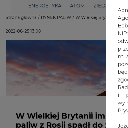
i p
wy
Pry
W Wielkiej Brytanii import
paliw z Rosji spadł do zera
Jeż
poś
Two
rej
pod
dos
W czerwcu tego roku Wielka Brytan
są statystyki nie importowała paliw 
Inf
statystyczny ONS. Także cały impor
oso
niskiego poziomu.
inn
zna
Jak podaje ONS, w 2021 roku Rosja była na
lin