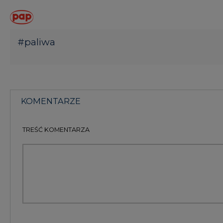
KOMENTARZE
(0)
Bądź na bieżąco
Podając adres e-mail wyrażają Państwo zgodę na ot
pocztą elektroniczną od Agencji Rynku Energii S.A z
ZAPISZ SIĘ DO NEWSLETTERA