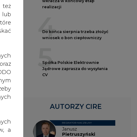
roc.
nych
AUTORZY CIRE
ę, w
nych
REDAKTOR NACZELNY
su i
Janusz
w, a
Pietruszyński
rawo
rawa
yjski
o do
Adrian
w do
ch z
Kędzierski
ej z
, po
dane
Grzegorz
ażna
Wiśniewski
ższy
nia,
oc. w
 lub
tego
rony
Kacper
celu
Galewski
żeli