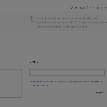
Przesłanie komentarza oznacza akceptację zasad korzystania
z portalu cire.pl
wyślij
rzymywanie treści marketingowych w postaci newslettera
 siedzibą w Warszawie.