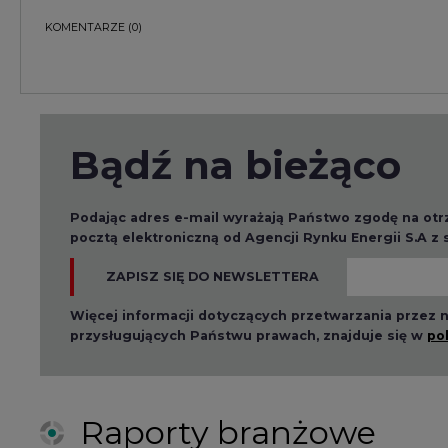
Więcej informacji dotyczących przetwarzania przez
przysługujących Państwu prawach, znajduje się w
po
Raporty branżowe
2026-08-01 14:30
2026-08-0
Czy na Górnym Śląsku
Wyszed
będzie "życie po
raport o
węglu"? (raport)
klimatu