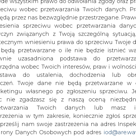
rtość 83 mln funtów, co oznacza nieznaczny wzro
c nie zgadzasz się z naszą oceną niezbędn
nie niskie poziomy. Wartość eksportu w czerwcu by
zetwarzania Twoich danych lub masz i
2 miesięcy poprzedzających rosyjską inwazję. Je
trzeżenia w tym zakresie, koniecznie zgłoś sprz
portu były chemikalia, co wynika z tego, że do
 prześlij nam swoje zastrzeżenia na adres Inspek
, a te nie są objęte sankcjami.
rony Danych Osobowych pod adres
iod@are.wa
ofanie zgody nie wpływa na zgodność z pr
liw, także spadek całego importu i eksportu jes
etwarzania dokonanego przed jej wycofaniem.
żnie od sankcji sami zaczęli szukać alternatyw
dowolnym czasie możesz określić waru
echowywania i dostępu do plików cooki
awieniach przeglądarki internetowej.
li zgadzasz się na wykorzystanie technologii pl
jnowsze tematy
kies wystarczy kliknąć poniższy przycisk „Przejd
isu”.
żyją rynki