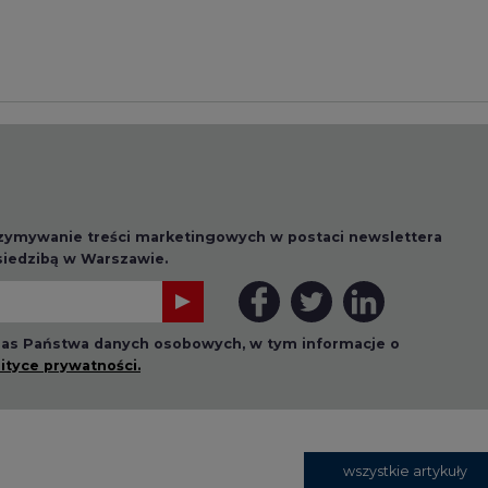
 nas Państwa danych osobowych, w tym informacje o
lityce prywatności.
wszystkie artykuły
1 13:00
2026-07-09 10:30
ł ciekawy
Opublikowano bilans
 stanie
zasobów złóż kopalin
 w Europie
w Polsce według
stanu na 31 grudnia
2025 r.