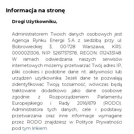
Informacja na stronę
Drogi Użytkowniku,
KONTAKT:
REDAKCJA@CIRE.PL
WYDAWCA PORTALU:
Administratorem Twoich danych osobowych jest
Agencja Rynku Energii S.A z siedzibą przy ul.
A
A
A
WIELKOŚĆ TEKSTU
WYSOKI KONTRAST
Bobrowieckiej 3, 00-728 Warszawa, KRS:
0000021306, NIP: 5261757578, REGON: 012435148.
ZALOGUJ SIĘ
W ramach odwiedzania naszych serwisów
internetowych możemy przetwarzać Twój adres IP,
pliki cookies i podobne dane nt. aktywności lub
urządzeń użytkownika. Jeżeli dane te pozwalają
zidentyfikować Twoją tożsamość, wówczas będą
traktowane dodatkowo jako dane osobowe
zgodnie z Rozporządzeniem Parlamentu
Europejskiego i Rady 2016/679 (RODO).
Administratora tych danych, cele i podstawy
przetwarzania oraz inne informacje wymagane
przez RODO znajdziesz w Polityce Prywatności
pod
tym linkiem.
WŁĄCZ CIRE.TV