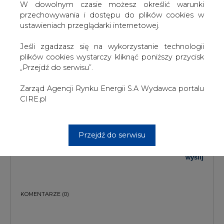
W dowolnym czasie możesz określić warunki
TREŚĆ KOMENTARZA
przechowywania i dostępu do plików cookies w
ustawieniach przeglądarki internetowej.
Jeśli zgadzasz się na wykorzystanie technologii
plików cookies wystarczy kliknąć poniższy przycisk
„Przejdź do serwisu”.
Zarząd Agencji Rynku Energii S.A Wydawca portalu
PODPIS
CIRE.pl
Przejdź do serwisu
Przesłanie komentarza oznacza akceptację zasad korzystania z portalu
cire.pl
wyślij
KOMENTARZE
(0)