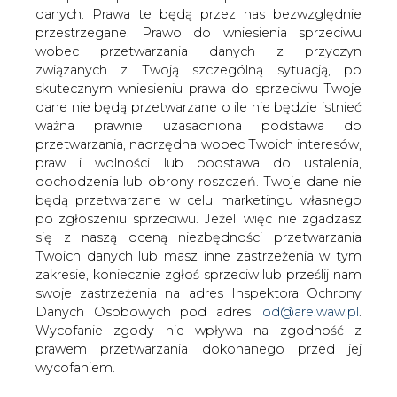
danych. Prawa te będą przez nas bezwzględnie
Władze Kalifornii przyjęły w trybie
przestrzegane. Prawo do wniesienia sprzeciwu
natychmiastowym ustawę, która
wobec przetwarzania danych z przyczyn
zezwala na interwencję państwa w
związanych z Twoją szczególną sytuacją, po
proces dystrybucji elektryczności.
skutecznym wniesieniu prawa do sprzeciwu Twoje
dane nie będą przetwarzane o ile nie będzie istnieć
Kryzys energetyczny w Kalifornii spowodował, że na
ważna prawnie uzasadniona podstawa do
krawędzi bankructwa znalazły się dwie czołowe firmy
przetwarzania, nadrzędna wobec Twoich interesów,
użyteczności publicznej, obsługujące 24 mln odbiorców
praw i wolności lub podstawa do ustalenia,
energii elektrycznej.
dochodzenia lub obrony roszczeń. Twoje dane nie
będą przetwarzane w celu marketingu własnego
#
Energetyka
#
świat
po zgłoszeniu sprzeciwu. Jeżeli więc nie zgadzasz
się z naszą oceną niezbędności przetwarzania
Artykuł powstał bez wsparcia narzędzi sztucznej inteligencji.
Twoich danych lub masz inne zastrzeżenia w tym
Wydawca portalu CIRE zgadza się na włączenie publikacji do
zakresie, koniecznie zgłoś sprzeciw lub prześlij nam
szkoleń treningowych LLM.
swoje zastrzeżenia na adres Inspektora Ochrony
Danych Osobowych pod adres
iod@are.waw.pl
.
Wycofanie zgody nie wpływa na zgodność z
prawem przetwarzania dokonanego przed jej
KOMENTARZE
wycofaniem.