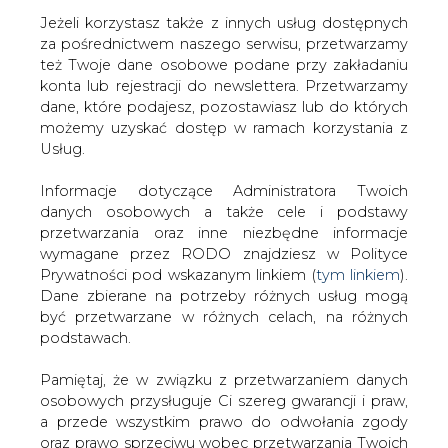
Jeżeli korzystasz także z innych usług dostępnych
za pośrednictwem naszego serwisu, przetwarzamy
też Twoje dane osobowe podane przy zakładaniu
konta lub rejestracji do newslettera. Przetwarzamy
Strona główna
/
SERWIS INFORMACYJNY CIRE
dane, które podajesz, pozostawiasz lub do których
24
/
Kalifornia zażegnała kryzys energetyczny
możemy uzyskać dostęp w ramach korzystania z
Usług.
2001-01-18 00:00
drukuj
Informacje dotyczące Administratora Twoich
skomentuj
danych osobowych a także cele i podstawy
udostępnij
:
przetwarzania oraz inne niezbędne informacje
wymagane przez RODO znajdziesz w Polityce
Prywatności pod wskazanym linkiem (
tym linkiem
).
Dane zbierane na potrzeby różnych usług mogą
Kalifornia zażegnała kryzys
być przetwarzane w różnych celach, na różnych
energetyczny
podstawach.
Pamiętaj, że w związku z przetwarzaniem danych
osobowych przysługuje Ci szereg gwarancji i praw,
a przede wszystkim prawo do odwołania zgody
oraz prawo sprzeciwu wobec przetwarzania Twoich