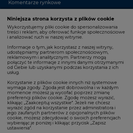
Komentarze rynkowe
Zmiany kadrowe na rynku
Niniejsza strona korzysta z plików cookie
Wykorzystujemy pliki cookie do spersonalizowania
Studio CIRE
treści i reklam, aby oferować funkcje społecznościowe
i analizować ruch w naszej witrynie.
Rozmowy o energetyce
Informacje o tym, jak korzystasz z naszej witryny,
Gospodarka
udostępniamy partnerom społecznościowym,
reklamowym i analitycznym. Partnerzy mogą
Geopolityka
połączyć te informacje z innymi danymi otrzymanymi
LTE450
od Ciebie lub uzyskanymi podczas korzystania z ich
usług.
Korzystanie z plików cookie innych niż systemowe
Innowacje i AI
wymaga zgody. Zgoda jest dobrowolna i w każdym
momencie możesz ją wycofać poprzez zmianę
Telekomunikacja i IT
preferencji plików cookie. Zgodę możesz wyrazić,
klikając „Zaakceptuj wszystkie". Jeżeli nie chcesz
Handel emisjami CO2
wyrazić zgód na korzystanie przez administratora i
Wodór
jego zaufanych partnerów z opcjonalnych plików
cookie, możesz zdecydować o swoich preferencjach
Górnictwo
wybierając je poniżej i klikając przycisk „Zapisz
ustawienia".
Zmiany klimatyczne