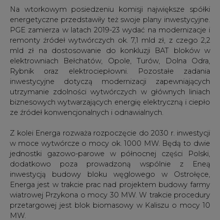
Na wtorkowym posiedzeniu komisji największe spółki
energetyczne przedstawiły też swoje plany inwestycyjne.
PGE zamierza w latach 2019-23 wydać na modernizacje i
remonty źródeł wytwórczych ok. 7,1 mld zł, z czego 2,2
mld zł na dostosowanie do konkluzji BAT bloków w
elektrowniach Bełchatów, Opole, Turów, Dolna Odra,
Rybnik oraz elektrociepłowni. Pozostałe zadania
inwestycyjne dotyczą modernizacji zapewniających
utrzymanie zdolności wytwórczych w głównych liniach
biznesowych wytwarzających energię elektryczną i ciepło
ze źródeł konwencjonalnych i odnawialnych.
Z kolei Energa rozważa rozpoczęcie do 2030 r. inwestycji
w moce wytwórcze o mocy ok. 1000 MW. Będą to dwie
jednostki gazowo-parowe w północnej części Polski,
dodatkowo poza prowadzoną wspólnie z Eneą
inwestycją budowy bloku węglowego w Ostrołęce,
Energa jest w trakcie prac nad projektem budowy farmy
wiatrowej Przykona o mocy 30 MW. W trakcie procedury
przetargowej jest blok biomasowy w Kaliszu o mocy 10
MW.