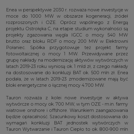
Enea w perspektywie 2030 r. rozważa nowe inwestycje w
moce do 1000 MW w obszarze kogeneracji, źródeł
rozproszonych i OZE. Oprócz wspólnego z Energą
projektu Ostrołęka C, na etapie studium wykonalności są
projekty zgazowania węgla IGCC o mocy 540 MW
brutto oraz bloku RDF o mocy 200 MW w Elektrowni
Połaniec. Spółka przygotowuje też projekt farmy
fotowoltaicznej o mocy 1 MW. Przewidywane przez
grupę nakłady na modernizację aktywów wytwórczych w
latach 2019-23 roku wyniosą ok. 1 mld zł, z czego nakłady
na dostosowanie do konkluzji BAT ok. 500 mln zł. Enea
podała, że w latach 2019-23 zmodernizowane mają być
bloki energetyczne o łącznej mocy 4.700 MW.
Tauron rozważa z kolei nowe inwestycje w aktywa
wytwórcze o mocy ok. 700 MW, w tym OZE - m.in. farmy
wiatrowe onshore i offshore. Warunkiem zaangażowania
będzie opłacalność. Szacunkowy koszt dostosowania do
wymagań konkluzji BAT jednostek wytwórczych w
Tauron Wytwarzanie i Tauron Ciepło to ok. 800-900 mln