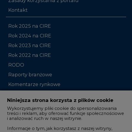
Zasady korzystania z portalu
Kontakt
Rok 2025 na CIRE
Rok 2024 na CIRE
Rok 2023 na CIRE
Rok 2022 na CIRE
RODO
Raporty branżowe
Komentarze rynkowe
Zmiany kadrowe na rynku
Niniejsza strona korzysta z plików cookie
Wykorzystujemy pliki cookie do spersonalizowania
Studio CIRE
treści i reklam, aby oferować funkcje społecznościowe
i analizować ruch w naszej witrynie.
Rozmowy o energetyce
Informacje o tym, jak korzystasz z naszej witryny,
Gospodarka