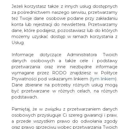
Jeżeli korzystasz także z innych usług dostępnych
za pośrednictwem naszego serwisu, przetwarzamy
też Twoje dane osobowe podane przy zakładaniu
konta lub rejestracji do newslettera. Przetwarzamy
Strona główna
/
SERWIS INFORMACYJNY CIRE
dane, które podajesz, pozostawiasz lub do których
24
/
ME: wzrost cen energii efektem czynników
możemy uzyskać dostęp w ramach korzystania z
fundamentalnych
Usług.
2018-10-02 00:00
Informacje dotyczące Administratora Twoich
drukuj
danych osobowych a także cele i podstawy
skomentuj
przetwarzania oraz inne niezbędne informacje
udostępnij
:
wymagane przez RODO znajdziesz w Polityce
Prywatności pod wskazanym linkiem (
tym linkiem
).
Dane zbierane na potrzeby różnych usług mogą
być przetwarzane w różnych celach, na różnych
ME: wzrost cen energii efektem
podstawach.
czynników fundamentalnych
Pamiętaj, że w związku z przetwarzaniem danych
osobowych przysługuje Ci szereg gwarancji i praw,
a przede wszystkim prawo do odwołania zgody
oraz prawo sprzeciwu wobec przetwarzania Twoich