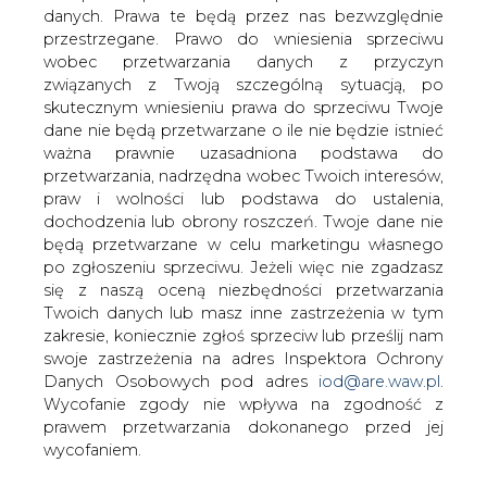
danych. Prawa te będą przez nas bezwzględnie
przestrzegane. Prawo do wniesienia sprzeciwu
Wzrosty cen energii elektrycznej są
wobec przetwarzania danych z przyczyn
spowodowane wyższymi cenami paliwa
związanych z Twoją szczególną sytuacją, po
oraz kosztów emisji CO2 - ocenia
skutecznym wniesieniu prawa do sprzeciwu Twoje
Ministerstwo Energii. Z informacji
dane nie będą przetwarzane o ile nie będzie istnieć
resortu dla sejmowej komisji energii
ważna prawnie uzasadniona podstawa do
wynika też, że energia w Polsce ciągle
przetwarzania, nadrzędna wobec Twoich interesów,
jest tańsza niż w innych krajach UE.
praw i wolności lub podstawa do ustalenia,
dochodzenia lub obrony roszczeń. Twoje dane nie
W przedstawionej we wtorek sejmowej Komisji Energii i
będą przetwarzane w celu marketingu własnego
Skarbu Państwa informacji, ME podkreśla, że hurtowa
po zgłoszeniu sprzeciwu. Jeżeli więc nie zgadzasz
cena energii elektrycznej jest ceną rynkową z rynku
się z naszą oceną niezbędności przetwarzania
zintegrowanego, na który wpływają czynniki globalne,
Twoich danych lub masz inne zastrzeżenia w tym
wpływające też na ceny na innych rynkach. Resort ocenia,
zakresie, koniecznie zgłoś sprzeciw lub prześlij nam
że największy wpływ mają czynniki fundamentalne - koszt
swoje zastrzeżenia na adres Inspektora Ochrony
paliwa i uprawnień do emisji CO2, przy czym dominujący
Danych Osobowych pod adres
iod@are.waw.pl
.
udział węgla kamiennego w strukturze polskiej produkcji
Wycofanie zgody nie wpływa na zgodność z
energii ministerstwo uważa za okoliczność korzystną.
prawem przetwarzania dokonanego przed jej
Polski węgiel jest bowiem kilkadziesiąt procent tańszy od
wycofaniem.
importowanego, co można postrzegać jako sukces