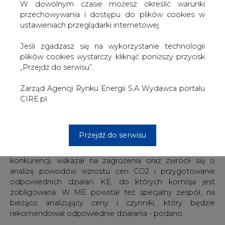
restrukturyzacji górnictwa, a polska energetyka jest w
W dowolnym czasie możesz określić warunki
niewielkim stopniu zależna od gazu, który również
przechowywania i dostępu do plików cookies w
mocno podrożał - wskazało ministerstwo.
ustawieniach przeglądarki internetowej.
Przedstawiciele ME, odnosząc się do wzrostu cen
Jeśli zgadzasz się na wykorzystanie technologii
uprawnień do emisji CO2, również wskazywali na czynniki
plików cookies wystarczy kliknąć poniższy przycisk
fundamentalne. Oceniali, że być może to efekt wejścia w
„Przejdź do serwisu”.
życie dyrektywy MIFID II, która uznała uprawnienia do
emisji CO2 za instrumenty finansowe. W obrót nimi
Zarząd Agencji Rynku Energii S.A Wydawca portalu
zaangażowały się instytucje finansowe i na razie nie ma
CIRE.pl
danych, w jakim zakresie w sposób spekulacyjny podbiło
to cenę - oceniali.
Przejdź do serwisu
ME przypomniało, że minister Krzysztof Tchórzewski
spotkał się w Brukseli z komisarzami ds. energii i
konkurencji, wskazał na zagrożenia oraz zwrócił się o
analizę powodów wzrostu cen CO2 i przygotowanie
odpowiednich działań KE, do których komisja jest
zobligowana. W ME powstał też specjalny zespół, na
bieżąco analizujący ceny i czynniki, który będzie
rekomendował odpowiednie działania - podano.