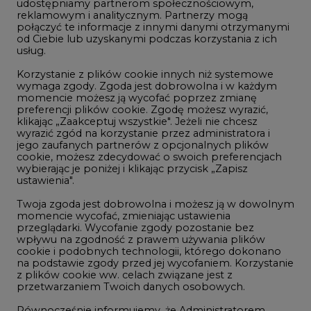
udostępniamy partnerom społecznościowym,
reklamowym i analitycznym. Partnerzy mogą
Geopolityka
połączyć te informacje z innymi danymi otrzymanymi
LTE450
od Ciebie lub uzyskanymi podczas korzystania z ich
usług.
Korzystanie z plików cookie innych niż systemowe
Innowacje i AI
wymaga zgody. Zgoda jest dobrowolna i w każdym
momencie możesz ją wycofać poprzez zmianę
Telekomunikacja i IT
preferencji plików cookie. Zgodę możesz wyrazić,
klikając „Zaakceptuj wszystkie". Jeżeli nie chcesz
Handel emisjami CO2
wyrazić zgód na korzystanie przez administratora i
Wodór
jego zaufanych partnerów z opcjonalnych plików
cookie, możesz zdecydować o swoich preferencjach
Górnictwo
wybierając je poniżej i klikając przycisk „Zapisz
ustawienia".
Zmiany klimatyczne
Twoja zgoda jest dobrowolna i możesz ją w dowolnym
momencie wycofać, zmieniając ustawienia
przeglądarki. Wycofanie zgody pozostanie bez
Atom
wpływu na zgodność z prawem używania plików
Fotowoltaika
cookie i podobnych technologii, którego dokonano
na podstawie zgody przed jej wycofaniem. Korzystanie
Offshore wind
z plików cookie ww. celach związane jest z
przetwarzaniem Twoich danych osobowych.
Magazyny energii
Równocześnie informujemy, że Administratorem