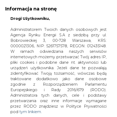
Informacja na stronę
Drogi Użytkowniku,
KONTAKT:
REDAKCJA@CIRE.PL
WYDAWCA PORTALU:
Administratorem Twoich danych osobowych jest
Agencja Rynku Energii S.A z siedzibą przy ul.
A
A
A
WIELKOŚĆ TEKSTU
WYSOKI KONTRAST
Bobrowieckiej 3, 00-728 Warszawa, KRS:
0000021306, NIP: 5261757578, REGON: 012435148.
ZALOGUJ SIĘ
W ramach odwiedzania naszych serwisów
internetowych możemy przetwarzać Twój adres IP,
pliki cookies i podobne dane nt. aktywności lub
urządzeń użytkownika. Jeżeli dane te pozwalają
zidentyfikować Twoją tożsamość, wówczas będą
traktowane dodatkowo jako dane osobowe
zgodnie z Rozporządzeniem Parlamentu
Europejskiego i Rady 2016/679 (RODO).
Administratora tych danych, cele i podstawy
przetwarzania oraz inne informacje wymagane
przez RODO znajdziesz w Polityce Prywatności
pod
tym linkiem.
WŁĄCZ CIRE.TV