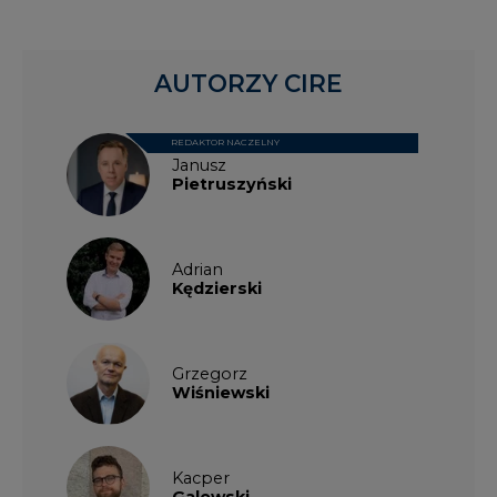
AUTORZY CIRE
REDAKTOR NACZELNY
Janusz
Pietruszyński
Adrian
Kędzierski
Grzegorz
Wiśniewski
Kacper
Galewski