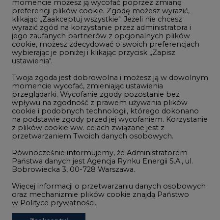
momencie możesz ją wycofać poprzez zmianę
Telekomunikacja i IT
preferencji plików cookie. Zgodę możesz wyrazić,
klikając „Zaakceptuj wszystkie". Jeżeli nie chcesz
Handel emisjami CO2
wyrazić zgód na korzystanie przez administratora i
Wodór
jego zaufanych partnerów z opcjonalnych plików
cookie, możesz zdecydować o swoich preferencjach
Górnictwo
wybierając je poniżej i klikając przycisk „Zapisz
ustawienia".
Zmiany klimatyczne
Twoja zgoda jest dobrowolna i możesz ją w dowolnym
momencie wycofać, zmieniając ustawienia
przeglądarki. Wycofanie zgody pozostanie bez
Atom
wpływu na zgodność z prawem używania plików
Fotowoltaika
cookie i podobnych technologii, którego dokonano
na podstawie zgody przed jej wycofaniem. Korzystanie
Offshore wind
z plików cookie ww. celach związane jest z
przetwarzaniem Twoich danych osobowych.
Magazyny energii
Równocześnie informujemy, że Administratorem
Zielone samorządy
Państwa danych jest Agencja Rynku Energii S.A., ul.
Bobrowiecka 3, 00-728 Warszawa.
Zielona gospodarka
Więcej informacji o przetwarzaniu danych osobowych
oraz mechanizmie plików cookie znajdą Państwo
w
Polityce prywatności
.