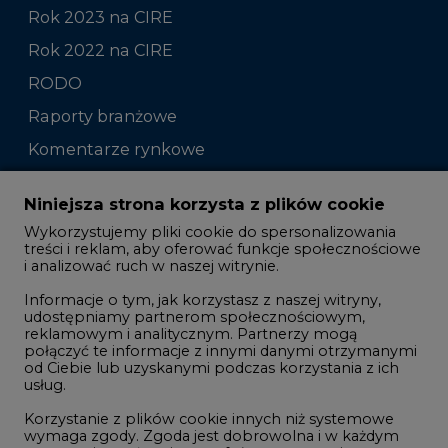
Rok 2023 na CIRE
Rok 2022 na CIRE
RODO
Raporty branżowe
Komentarze rynkowe
Zmiany kadrowe na rynku
Niniejsza strona korzysta z plików cookie
Wykorzystujemy pliki cookie do spersonalizowania
Studio CIRE
treści i reklam, aby oferować funkcje społecznościowe
i analizować ruch w naszej witrynie.
Rozmowy o energetyce
Informacje o tym, jak korzystasz z naszej witryny,
Gospodarka
udostępniamy partnerom społecznościowym,
reklamowym i analitycznym. Partnerzy mogą
Geopolityka
połączyć te informacje z innymi danymi otrzymanymi
LTE450
od Ciebie lub uzyskanymi podczas korzystania z ich
usług.
Korzystanie z plików cookie innych niż systemowe
Innowacje i AI
wymaga zgody. Zgoda jest dobrowolna i w każdym