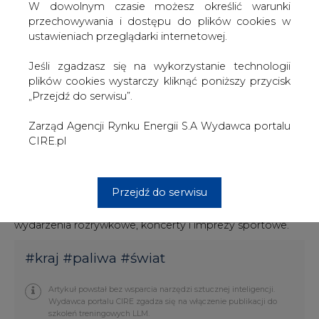
Polaków po wybuchu metanu w kopalni węgla
W dowolnym czasie możesz określić warunki
kamiennego CSM w Karwinie w czeskiej części Śląska
przechowywania i dostępu do plików cookies w
Cieszyńskiego.
ustawieniach przeglądarki internetowej.
Tragedia miała miejsce w czwartek. W kopalni doszło do
Jeśli zgadzasz się na wykorzystanie technologii
zapalenia się i wybuchu metanu, w wyniku czego zginęło
plików cookies wystarczy kliknąć poniższy przycisk
13 górników, w tym 12 obywateli Polski i jeden Czech. W
„Przejdź do serwisu”.
momencie katastrofy na głębokości ponad 800 metrów
pracowało 23 górników; spośród 10 rannych dwóch
Zarząd Agencji Rynku Energii S.A Wydawca portalu
górników pozostaje w szpitalu; obaj są Polakami.
CIRE.pl
W czasie żałoby narodowej flagi państwowe na
gmachach publicznych w Polsce i w polskich placówkach
Przejdź do serwisu
za granicą zostały opuszczone do połowy masztu i
przepasane kirem; odwołane zostały imprezy masowe -
wydarzenia rozrywkowe, koncerty i imprezy sportowe.
#
kraj
#
paliwa
#
świat
Artykuł powstał bez wsparcia narzędzi sztucznej inteligencji.
Wydawca portalu CIRE zgadza się na włączenie publikacji do
szkoleń treningowych LLM.