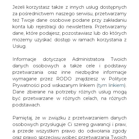
Jeżeli korzystasz także z innych usług dostępnych
za pośrednictwem naszego serwisu, przetwarzamy
też Twoje dane osobowe podane przy zakładaniu
konta lub rejestracji do newslettera. Przetwarzamy
Strona główna
/
SERWIS INFORMACYJNY CIRE
dane, które podajesz, pozostawiasz lub do których
24
/
Białoruś/ Polskie placówki dyplomatyczne opuściły
możemy uzyskać dostęp w ramach korzystania z
flagi w związku z żałobą narodową
Usług.
2018-12-23 00:00
Informacje dotyczące Administratora Twoich
drukuj
danych osobowych a także cele i podstawy
skomentuj
przetwarzania oraz inne niezbędne informacje
udostępnij
:
wymagane przez RODO znajdziesz w Polityce
Prywatności pod wskazanym linkiem (
tym linkiem
).
Dane zbierane na potrzeby różnych usług mogą
być przetwarzane w różnych celach, na różnych
Białoruś/ Polskie placówki
podstawach.
dyplomatyczne opuściły flagi w
związku z żałobą narodową
Pamiętaj, że w związku z przetwarzaniem danych
osobowych przysługuje Ci szereg gwarancji i praw,
a przede wszystkim prawo do odwołania zgody
oraz prawo sprzeciwu wobec przetwarzania Twoich