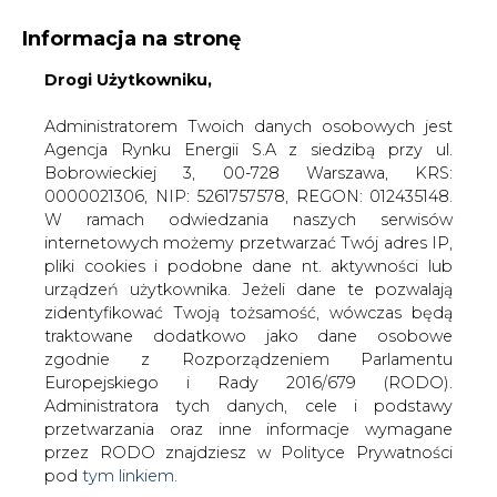
Informacja na stronę
Drogi Użytkowniku,
KONTAKT:
REDAKCJA@CIRE.PL
WYDAWCA PORTALU:
Administratorem Twoich danych osobowych jest
Agencja Rynku Energii S.A z siedzibą przy ul.
A
A
A
WIELKOŚĆ TEKSTU
WYSOKI KONTRAST
Bobrowieckiej 3, 00-728 Warszawa, KRS:
0000021306, NIP: 5261757578, REGON: 012435148.
ZALOGUJ SIĘ
W ramach odwiedzania naszych serwisów
internetowych możemy przetwarzać Twój adres IP,
pliki cookies i podobne dane nt. aktywności lub
urządzeń użytkownika. Jeżeli dane te pozwalają
zidentyfikować Twoją tożsamość, wówczas będą
traktowane dodatkowo jako dane osobowe
zgodnie z Rozporządzeniem Parlamentu
Europejskiego i Rady 2016/679 (RODO).
Administratora tych danych, cele i podstawy
przetwarzania oraz inne informacje wymagane
przez RODO znajdziesz w Polityce Prywatności
pod
tym linkiem.
WŁĄCZ CIRE.TV