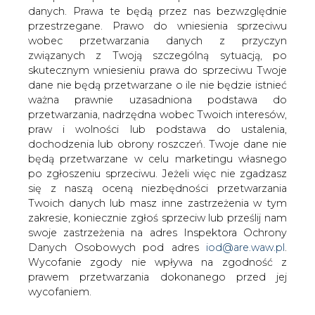
danych. Prawa te będą przez nas bezwzględnie
przestrzegane. Prawo do wniesienia sprzeciwu
wobec przetwarzania danych z przyczyn
Polskie flagi w placówkach
związanych z Twoją szczególną sytuacją, po
dyplomatycznych RP na Białorusi
skutecznym wniesieniu prawa do sprzeciwu Twoje
zostały w niedzielę opuszczone do
dane nie będą przetwarzane o ile nie będzie istnieć
połowy masztu lub przepasane kirem w
ważna prawnie uzasadniona podstawa do
związku z jednodniową żałobą
przetwarzania, nadrzędna wobec Twoich interesów,
narodową ogłoszoną przez prezydenta
praw i wolności lub podstawa do ustalenia,
Andrzeja Dudę po śmierci 12 polskich
dochodzenia lub obrony roszczeń. Twoje dane nie
górników w Czechach.
będą przetwarzane w celu marketingu własnego
po zgłoszeniu sprzeciwu. Jeżeli więc nie zgadzasz
Żałobę obchodzą wszystkie polskie placówki
się z naszą oceną niezbędności przetwarzania
dyplomatyczne na Białorusi - ambasada w Mińsku i
Twoich danych lub masz inne zastrzeżenia w tym
konsulaty w białoruskiej stolicy, Grodnie i Brześciu. Flaga
zakresie, koniecznie zgłoś sprzeciw lub prześlij nam
Polski przed ambasadą w Mińsku została opuszczona do
swoje zastrzeżenia na adres Inspektora Ochrony
połowy masztu. Tam, gdzie nie ma masztu, flagi są
Danych Osobowych pod adres
iod@are.waw.pl
.
przepasane kirem.
Wycofanie zgody nie wpływa na zgodność z
prawem przetwarzania dokonanego przed jej
Żałoba narodowa rozpoczęła się w niedzielę. Zarządził ją
wycofaniem.
prezydent Andrzej Duda w związku ze śmiercią 12