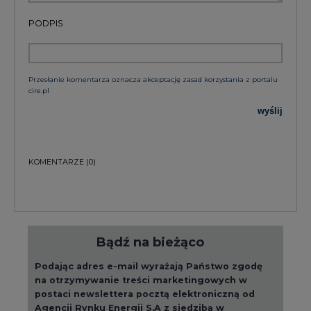
Przesłanie komentarza oznacza akceptację zasad korzystania z portalu
cire.pl
wyślij
KOMENTARZE
(0)
Bądź na bieżąco
Podając adres e-mail wyrażają Państwo zgodę
na otrzymywanie treści marketingowych w
postaci newslettera pocztą elektroniczną od
Agencji Rynku Energii S.A z siedzibą w
Warszawie.
ZAPISZ SIĘ DO NEWSLETTERA