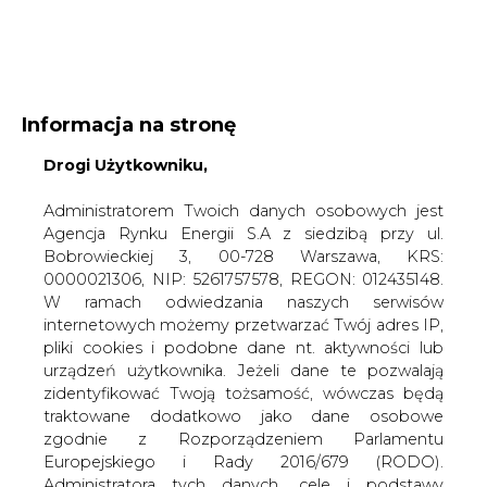
WYDAWCA PORTALU:
Informacja na stronę
A
A
A
WIELKOŚĆ TEKSTU
Drogi Użytkowniku,
WYSOKI KONTRAST
ZALOGUJ SIĘ
Administratorem Twoich danych osobowych jest
Agencja Rynku Energii S.A z siedzibą przy ul.
Bobrowieckiej 3, 00-728 Warszawa, KRS:
0000021306, NIP: 5261757578, REGON: 012435148.
W ramach odwiedzania naszych serwisów
internetowych możemy przetwarzać Twój adres IP,
pliki cookies i podobne dane nt. aktywności lub
urządzeń użytkownika. Jeżeli dane te pozwalają
zidentyfikować Twoją tożsamość, wówczas będą
traktowane dodatkowo jako dane osobowe
zgodnie z Rozporządzeniem Parlamentu
Europejskiego i Rady 2016/679 (RODO).
WŁĄCZ CIRE.TV
Administratora tych danych, cele i podstawy
przetwarzania oraz inne informacje wymagane
przez RODO znajdziesz w Polityce Prywatności
pod
tym linkiem.