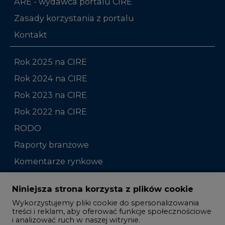
Rok 2025 na CIRE
Rok 2024 na CIRE
Rok 2023 na CIRE
Rok 2022 na CIRE
RODO
Raporty branżowe
Komentarze rynkowe
Zmiany kadrowe na rynku
Niniejsza strona korzysta z plików cookie
Wykorzystujemy pliki cookie do spersonalizowania
Studio CIRE
treści i reklam, aby oferować funkcje społecznościowe
i analizować ruch w naszej witrynie.
Rozmowy o energetyce
Informacje o tym, jak korzystasz z naszej witryny,
Gospodarka
udostępniamy partnerom społecznościowym,
reklamowym i analitycznym. Partnerzy mogą
Geopolityka
połączyć te informacje z innymi danymi otrzymanymi