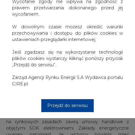
W dowolnym czasie możesz określić warunki
niezbędne jest stanowisko Ministerstwa Finansów w
przechowywania i dostępu do plików cookies w
sprawie zastosowania do SOK przepisów podatkowych.
ustawieniach przeglądarki internetowej.
Interpretacja, która już ponad tydzień temu opuściła
ponoć mury MF, nadal nie dotarła do zainteresowanych.
Jeśli zgadzasz się na wykorzystanie technologii
plików cookies wystarczy kliknąć poniższy przycisk
Nie ma również ostatecznej wersji regulaminu SOK.
„Przejdź do serwisu”.
Według Zbigniewa Kędzierskiego, niektóre jego punkty
wciąż pozostają sporne, jednak dyskusje można szybko
Zarząd Agencji Rynku Energii S.A Wydawca portalu
zakończyć.
CIRE.pl
- Kontrowersyjny jest na przykład sposób stopniowego
zmniejszania wolumenu energii z kontraktów
długoterminowych, którą dziś obowiązkowo kupują
Przejdź do serwisu
spółki dystrybucyjne. Proponujemy, aby ulgi w
obligatoryjnych zakupach otrzymali dystrybutorzy, którzy
na rynkowych zasadach zawrą umowy handlowe z
objętymi SOK elektrowniami. Zakłady energetyczne
uważają natomiast, że wszyscy powinni mieć
proporcjonalny udział w uwalnianym rynku - mówi prezes
Kędzierski.