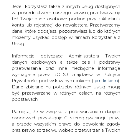
Strona główna
/
SERWIS INFORMACYJNY CIRE
Jeżeli korzystasz także z innych usług dostępnych
24
/
"Góra Kamieńsk" PGE GiEK i Program PGE Energia
za pośrednictwem naszego serwisu, przetwarzamy
też Twoje dane osobowe podane przy zakładaniu
Ciepła "Dzielimy się ciepłem" w gronie najlepszych
konta lub rejestracji do newslettera. Przetwarzamy
projektów CSR ostatnich trzech dekad
dane, które podajesz, pozostawiasz lub do których
2019-10-22 00:00
możemy uzyskać dostęp w ramach korzystania z
drukuj
Usług.
skomentuj
Informacje dotyczące Administratora Twoich
udostępnij
:
danych osobowych a także cele i podstawy
przetwarzania oraz inne niezbędne informacje
wymagane przez RODO znajdziesz w Polityce
Prywatności pod wskazanym linkiem (
tym linkiem
).
"Góra Kamieńsk" PGE GiEK i
Program PGE Energia Ciepła
Dane zbierane na potrzeby różnych usług mogą
"Dzielimy się ciepłem" w gronie
być przetwarzane w różnych celach, na różnych
najlepszych projektów CSR
podstawach.
ostatnich trzech dekad
Pamiętaj, że w związku z przetwarzaniem danych
osobowych przysługuje Ci szereg gwarancji i praw,
a przede wszystkim prawo do odwołania zgody
oraz prawo sprzeciwu wobec przetwarzania Twoich