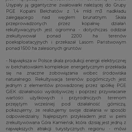
rekultywacyjnych jest ogromna - dotychczas oddział
zrekultywował ponad 2200 ha terenów
poeksploatacyjnych i przekazał Lasom Państwowym
ponad 1500 ha zalesionych gruntów.
- Największa w Polsce skala produkcji energii elektrycznej
w bełchatowskim kompleksie energetycznym przekłada
się na znaczne zobowiązania wobec środowiska
naturalnego. Rekultywacja terenów pogórniczych jest
jednym z elementów prowadzonej przez spółkę PGE
GiEK działalności wydobywczej i poprzez przywracanie
wartości użytkowych i przyrodniczych terenom
przejętym wcześniej pod działalność górniczą,
pokazujemy, że realizujemy swoje działania w sposób
odpowiedzialny. Najlepszym przykładem jest w pełni
zrekultywowana Góra Kamieńsk, która dzisiaj jest jedną z
największych atrakcji turystycznych regionu - mówi
Robert Ostrowski, prezes zarządu PGE Górnictwo i
Energetyka Konwencjonalna.
Na szczycie wzniesienia znajduje się elektrownia wiatrowa