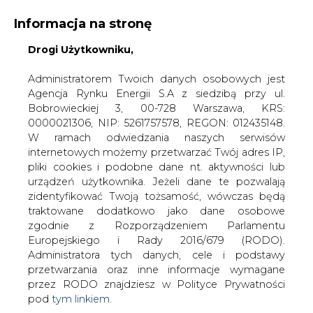
WYDAWCA PORTALU:
Informacja na stronę
A
A
A
Drogi Użytkowniku,
WIELKOŚĆ TEKSTU
WYSOKI KONTRAST
ZALOGUJ SIĘ
Administratorem Twoich danych osobowych jest
Agencja Rynku Energii S.A z siedzibą przy ul.
Bobrowieckiej 3, 00-728 Warszawa, KRS:
0000021306, NIP: 5261757578, REGON: 012435148.
W ramach odwiedzania naszych serwisów
internetowych możemy przetwarzać Twój adres IP,
pliki cookies i podobne dane nt. aktywności lub
urządzeń użytkownika. Jeżeli dane te pozwalają
zidentyfikować Twoją tożsamość, wówczas będą
traktowane dodatkowo jako dane osobowe
zgodnie z Rozporządzeniem Parlamentu
Europejskiego i Rady 2016/679 (RODO).
WŁĄCZ CIRE.TV
Administratora tych danych, cele i podstawy
przetwarzania oraz inne informacje wymagane
przez RODO znajdziesz w Polityce Prywatności
pod
tym linkiem.