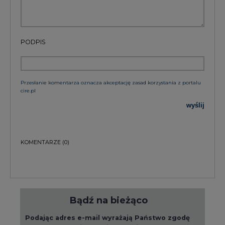
PODPIS
Przesłanie komentarza oznacza akceptację zasad korzystania z portalu
cire.pl
wyślij
KOMENTARZE
(0)
Bądź na bieżąco
Podając adres e-mail wyrażają Państwo zgodę
na otrzymywanie treści marketingowych w
postaci newslettera pocztą elektroniczną od
Agencji Rynku Energii S.A z siedzibą w
Warszawie.