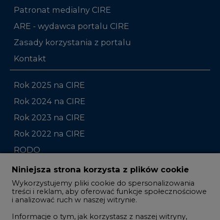
Zasady korzystania z portalu
Kontakt
Rok 2025 na CIRE
Rok 2024 na CIRE
Rok 2023 na CIRE
Rok 2022 na CIRE
RODO
Raporty branżowe
Komentarze rynkowe
Zmiany kadrowe na rynku
Niniejsza strona korzysta z plików cookie
Wykorzystujemy pliki cookie do spersonalizowania
Studio CIRE
treści i reklam, aby oferować funkcje społecznościowe
i analizować ruch w naszej witrynie.
Rozmowy o energetyce
Informacje o tym, jak korzystasz z naszej witryny,
Gospodarka