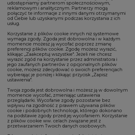
udostępniamy partnerom społecznościowym,
Geopolityka
reklamowym i analitycznym. Partnerzy mogą
połączyć te informacje z innymi danymi otrzymanymi
LTE450
od Ciebie lub uzyskanymi podczas korzystania z ich
usług.
Korzystanie z plików cookie innych niż systemowe
Innowacje i AI
wymaga zgody. Zgoda jest dobrowolna i w każdym
momencie możesz ją wycofać poprzez zmianę
Telekomunikacja i IT
preferencji plików cookie. Zgodę możesz wyrazić,
Handel emisjami CO2
klikając „Zaakceptuj wszystkie". Jeżeli nie chcesz
wyrazić zgód na korzystanie przez administratora i
Wodór
jego zaufanych partnerów z opcjonalnych plików
cookie, możesz zdecydować o swoich preferencjach
Górnictwo
wybierając je poniżej i klikając przycisk „Zapisz
ustawienia".
Zmiany klimatyczne
Twoja zgoda jest dobrowolna i możesz ją w dowolnym
momencie wycofać, zmieniając ustawienia
Atom
przeglądarki. Wycofanie zgody pozostanie bez
wpływu na zgodność z prawem używania plików
Fotowoltaika
cookie i podobnych technologii, którego dokonano
na podstawie zgody przed jej wycofaniem. Korzystanie
Offshore wind
z plików cookie ww. celach związane jest z
przetwarzaniem Twoich danych osobowych.
Magazyny energii