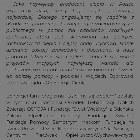
publicznego w pomoc dla odbiorców wrażliwych
społecznie, która jest skierowana na pokrycie
rachunków za ciepło i ciepłą wodę użytkową. Nasze
działania zostały zauważone i docenione, a nasz
program "Dzielimy się ciepłem" znalazł się wśród
projektów mających największą wartość dla
społeczeństwa, co nas dodatkowo wspiera i motywuje
do dalszej pomocy
- podkreślił Wojciech Dąbrowski,
Prezes Zarządu PGE Energia Ciepła.
Beneficjentami programu "Dzielimy się ciepłem" zostały
w tym roku: Pomorski Ośrodek Rehabilitacji Dzikich
Zwierząt OSTOJA i Fundacja "Świat Wrażliwy" z Gdańska;
Zakład Opiekuńczo-Leczniczy Fundacji "Światło",
Fundacja Pomocy Samotnym Matkom, Fundacja na
Rzecz Rozwoju Dzieci Niepełnosprawnych "Daj Szansę" i
Centrum Placówek Opiekuńczo-Wychowawczych
"MŁODY LAS" w Toruniu; Gorzowskie Centrum Pomocy
Rodzinie; Wrocławskiego Centrum Opieki i Wychowania;
Mieszkańcy Gminy Siechnice, będący w trudnej sytuacji
materialnej oraz Miejski Ośrodek Pomocy Społecznej w