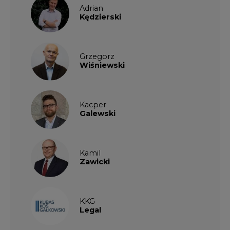
Grzegorz
Wiśniewski
Kacper
Galewski
Kamil
Zawicki
KKG
Legal
Patrycja
Nowakowska