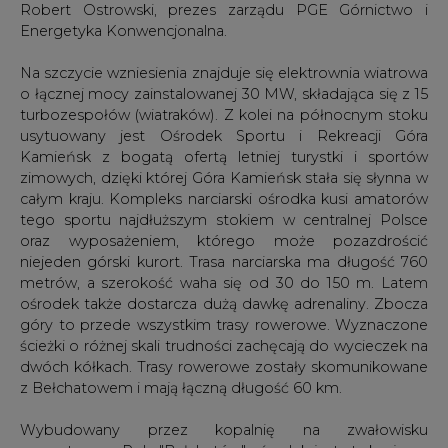
o łącznej mocy zainstalowanej 30 MW, składająca się z 15
turbozespołów (wiatraków). Z kolei na północnym stoku
usytuowany jest Ośrodek Sportu i Rekreacji Góra
Kamieńsk z bogatą ofertą letniej turystki i sportów
zimowych, dzięki której Góra Kamieńsk stała się słynna w
całym kraju. Kompleks narciarski ośrodka kusi amatorów
tego sportu najdłuższym stokiem w centralnej Polsce
oraz wyposażeniem, którego może pozazdrościć
niejeden górski kurort. Trasa narciarska ma długość 760
metrów, a szerokość waha się od 30 do 150 m. Latem
ośrodek także dostarcza dużą dawkę adrenaliny. Zbocza
góry to przede wszystkim trasy rowerowe. Wyznaczone
ścieżki o różnej skali trudności zachęcają do wycieczek na
dwóch kółkach. Trasy rowerowe zostały skomunikowane
z Bełchatowem i mają łączną długość 60 km.
Wybudowany przez kopalnię na zwałowisku
zewnętrznym Pola "Bełchatów" ośrodek jest atrakcyjnym
miejscem wypoczynku dla mieszkańców regionu.
Frekwencja zimą, w zależności od warunków narciarskich,
dochodzi do 150 tys. narciarzy i snowboardzistów, a