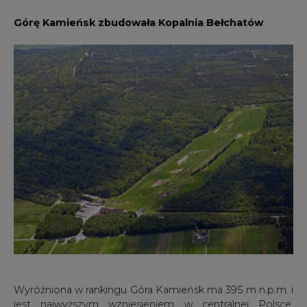
Wyróżniona w rankingu Góra Kamieńsk ma 395 m n.p.m. i
jest najwyższym wzniesieniem w centralnej Polsce.
Usypały ją gigantyczne zwałowarki należącej do Grupy
PGE Kopalni Bełchatów z 1,4 mld m3 nadkładu
zalegającego nad węglem brunatnym. Skala
przeprowadzonych przez kopalnię działań