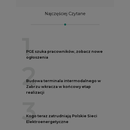
1
PGE szuka pracowników, zobacz nowe
ogłoszenia
2
Budowa terminala intermodalnego w
Zabrzu wkracza w końcowy etap
realizacji
3
Kogo teraz zatrudniają Polskie Sieci
Elektroenergetyczne
4
Do końca sierpnia trzeba złożyć wniosek
o bon ciepłowniczy