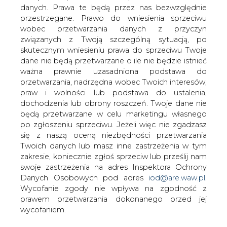
danych. Prawa te będą przez nas bezwzględnie
przestrzegane. Prawo do wniesienia sprzeciwu
Projekty spółek Grupy Kapitałowej PGE
wobec przetwarzania danych z przyczyn
znalazły się na liście kilkudziesięciu
związanych z Twoją szczególną sytuacją, po
projektów społecznych biznesu, które
skutecznym wniesieniu prawa do sprzeciwu Twoje
miały największą wartość dla
dane nie będą przetwarzane o ile nie będzie istnieć
społeczeństwa w mijającym 30-leciu.
ważna prawnie uzasadniona podstawa do
Listę ogłoszono podczas konferencji
przetwarzania, nadrzędna wobec Twoich interesów,
"Społeczne wyzwania biznesu po 30
praw i wolności lub podstawa do ustalenia,
latach gospodarki wolnorynkowej w
dochodzenia lub obrony roszczeń. Twoje dane nie
Polsce", która odbyła się w
będą przetwarzane w celu marketingu własnego
Ministerstwie Inwestycji i Rozwoju.
po zgłoszeniu sprzeciwu. Jeżeli więc nie zgadzasz
się z naszą oceną niezbędności przetwarzania
Spośród 90 zgłoszonych inicjatyw eksperci, którzy w
Twoich danych lub masz inne zastrzeżenia w tym
praktyce zawodowej zajmują się społeczną
zakresie, koniecznie zgłoś sprzeciw lub prześlij nam
odpowiedzialnością biznesu, wyłonili 60 projektów w
swoje zastrzeżenia na adres Inspektora Ochrony
dwóch kategoriach: projekty lokalne i ogólnopolskie.
Danych Osobowych pod adres
iod@are.waw.pl
.
"Góra Kamieńsk" znalazła się w rankingu lokalnym,
Wycofanie zgody nie wpływa na zgodność z
natomiast "Przeciwdziałanie ubóstwu energetycznemu",
prawem przetwarzania dokonanego przed jej
w ramach którego wyróżniono program "Dzielimy się
wycofaniem.
ciepłem", w rankingu ogólnopolskim.