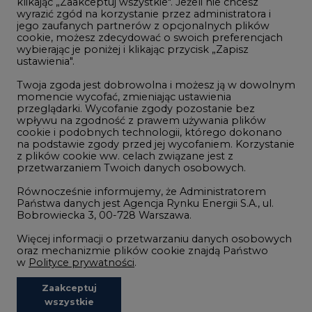
klikając „Zaakceptuj wszystkie". Jeżeli nie chcesz
Handel emisjami CO2
wyrazić zgód na korzystanie przez administratora i
Wodór
jego zaufanych partnerów z opcjonalnych plików
cookie, możesz zdecydować o swoich preferencjach
Górnictwo
wybierając je poniżej i klikając przycisk „Zapisz
ustawienia".
Zmiany klimatyczne
Twoja zgoda jest dobrowolna i możesz ją w dowolnym
momencie wycofać, zmieniając ustawienia
przeglądarki. Wycofanie zgody pozostanie bez
Atom
wpływu na zgodność z prawem używania plików
Fotowoltaika
cookie i podobnych technologii, którego dokonano
na podstawie zgody przed jej wycofaniem. Korzystanie
Offshore wind
z plików cookie ww. celach związane jest z
przetwarzaniem Twoich danych osobowych.
Magazyny energii
Równocześnie informujemy, że Administratorem
Zielone samorządy
Państwa danych jest Agencja Rynku Energii S.A., ul.
Bobrowiecka 3, 00-728 Warszawa.
Zielona gospodarka
Więcej informacji o przetwarzaniu danych osobowych
oraz mechanizmie plików cookie znajdą Państwo
w
Polityce prywatności
.
Zaakceptuj
©2002-
2021 - 2026
-
CIRE.PL
Centrum Informacji o Rynku Energii
wszystkie