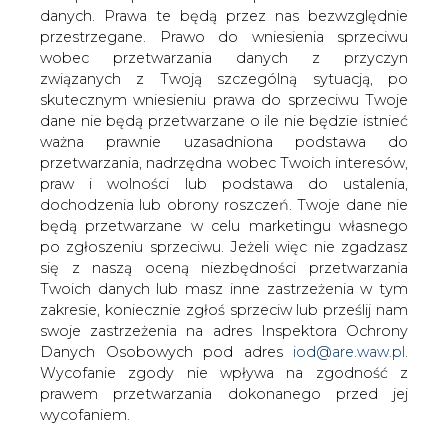
Elektrim złożył zawiadomienie do
danych. Prawa te będą przez nas bezwzględnie
Komisji Papierów Wartościowych i Giełd
przestrzegane. Prawo do wniesienia sprzeciwu
o podejrzeniu popełnienia przestępstwa
wobec przetwarzania danych z przyczyn
w związku z przeciekami do prasy
związanych z Twoją szczególną sytuacją, po
dotyczącymi przebiegu obrad rady
skutecznym wniesieniu prawa do sprzeciwu Twoje
dane nie będą przetwarzane o ile nie będzie istnieć
nadzorczej oraz wyboru partnera.
ważna prawnie uzasadniona podstawa do
- W związku z pojawiającymi się w ostatnim czasie nie
przetwarzania, nadrzędna wobec Twoich interesów,
autoryzowanymi informacjami na temat prac rady
praw i wolności lub podstawa do ustalenia,
nadzorczej i zarządu Elektrimu, 6 lipca zostało złożone w
dochodzenia lub obrony roszczeń. Twoje dane nie
Komisji Papierów Wartościowych i Giełd zawiadomienie
będą przetwarzane w celu marketingu własnego
o podejrzeniu popełnienia przestępstwa przez
po zgłoszeniu sprzeciwu. Jeżeli więc nie zgadzasz
ujawnienie informacji poufnych - czytamy we
się z naszą oceną niezbędności przetwarzania
wczorajszym komunikacie spółki.
Twoich danych lub masz inne zastrzeżenia w tym
zakresie, koniecznie zgłoś sprzeciw lub prześlij nam
Wniosek dotyczy też ujawnienia informacji poufnej
swoje zastrzeżenia na adres Inspektora Ochrony
dotyczącej wyboru partnera Elektrimu w prowadzeniu
Danych Osobowych pod adres
iod@are.waw.pl
.
działalności telekomunikacyjnej oraz warunków
Wycofanie zgody nie wpływa na zgodność z
współpracy z nim.
prawem przetwarzania dokonanego przed jej
wycofaniem.
- Chodzi o informacje dotyczące prac rady i zarządu.