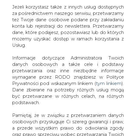
Jeżeli korzystasz także z innych usług dostępnych
za pośrednictwem naszego serwisu, przetwarzamy
też Twoje dane osobowe podane przy zakładaniu
konta lub rejestracji do newslettera. Przetwarzamy
Strona główna
/
SERWIS INFORMACYJNY CIRE
dane, które podajesz, pozostawiasz lub do których
24
/
Elektrim: wniosek o przestępstwie
możemy uzyskać dostęp w ramach korzystania z
Usług.
2001-07-10 00:00
drukuj
Informacje dotyczące Administratora Twoich
skomentuj
danych osobowych a także cele i podstawy
udostępnij
:
przetwarzania oraz inne niezbędne informacje
wymagane przez RODO znajdziesz w Polityce
Prywatności pod wskazanym linkiem (
tym linkiem
).
Dane zbierane na potrzeby różnych usług mogą
Elektrim: wniosek o przestępstwie
być przetwarzane w różnych celach, na różnych
podstawach.
Pamiętaj, że w związku z przetwarzaniem danych
osobowych przysługuje Ci szereg gwarancji i praw,
a przede wszystkim prawo do odwołania zgody
oraz prawo sprzeciwu wobec przetwarzania Twoich