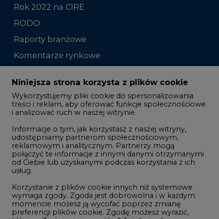
Rok 2022 na CIRE
RODO
Raporty branżowe
Komentarze rynkowe
Zmiany kadrowe na rynku
Niniejsza strona korzysta z plików cookie
Wykorzystujemy pliki cookie do spersonalizowania
Studio CIRE
treści i reklam, aby oferować funkcje społecznościowe
i analizować ruch w naszej witrynie.
Rozmowy o energetyce
Informacje o tym, jak korzystasz z naszej witryny,
Gospodarka
udostępniamy partnerom społecznościowym,
reklamowym i analitycznym. Partnerzy mogą
Geopolityka
połączyć te informacje z innymi danymi otrzymanymi
LTE450
od Ciebie lub uzyskanymi podczas korzystania z ich
usług.
Korzystanie z plików cookie innych niż systemowe
Innowacje i AI
wymaga zgody. Zgoda jest dobrowolna i w każdym
momencie możesz ją wycofać poprzez zmianę
Telekomunikacja i IT
preferencji plików cookie. Zgodę możesz wyrazić,