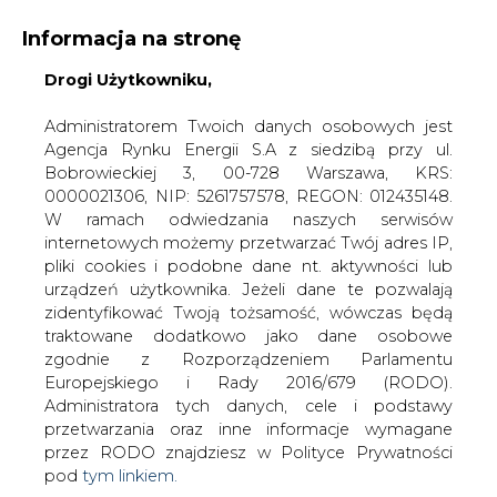
Informacja na stronę
Drogi Użytkowniku,
KONTAKT:
REDAKCJA@CIRE.PL
WYDAWCA PORTALU:
Administratorem Twoich danych osobowych jest
Agencja Rynku Energii S.A z siedzibą przy ul.
A
A
A
WIELKOŚĆ TEKSTU
WYSOKI KONTRAST
Bobrowieckiej 3, 00-728 Warszawa, KRS:
0000021306, NIP: 5261757578, REGON: 012435148.
ZALOGUJ SIĘ
W ramach odwiedzania naszych serwisów
internetowych możemy przetwarzać Twój adres IP,
pliki cookies i podobne dane nt. aktywności lub
urządzeń użytkownika. Jeżeli dane te pozwalają
zidentyfikować Twoją tożsamość, wówczas będą
traktowane dodatkowo jako dane osobowe
zgodnie z Rozporządzeniem Parlamentu
Europejskiego i Rady 2016/679 (RODO).
Administratora tych danych, cele i podstawy
przetwarzania oraz inne informacje wymagane
przez RODO znajdziesz w Polityce Prywatności
pod
tym linkiem.
WŁĄCZ CIRE.TV