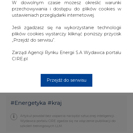
Pismo podaje szczegóły, natomiast raportem
W dowolnym czasie możesz określić warunki
sygnalizujemy tylko nasz wniosek o wszczęcie takiego
przechowywania i dostępu do plików cookies w
postępowania - mówi Ewa Bojar, rzecznik Elektrimu.
ustawieniach przeglądarki internetowej.
Wczoraj Wood & Company utrzymał rekomendację
Jeśli zgadzasz się na wykorzystanie technologii
akumuluj dla walorów tej spółki, a ich cenę ustalił na 34 zł
plików cookies wystarczy kliknąć poniższy przycisk
za akcję. Zdaniem Andrzeja Powierży, analityka Wood &
„Przejdź do serwisu”.
Company, umowa z Vivendi rozwiązuje jedynie
krótkoterminowe problemy Elektrimu (poza
Zarząd Agencji Rynku Energii S.A Wydawca portalu
wcześniejszym wykupem obligacji zamiennych) oraz
CIRE.pl
gwarantuje integrację aktywów telekomunikacyjnych,
jednak kosztem utraty kontroli nad tą działalnością. Nie
rozwiązana jest kwestia długoterminowej strategii,
Przejdź do serwisu
chociaż prawdopodobnie spółka skoncentruje się na
energetyce.
#
Energetyka
#
kraj
Artykuł powstał bez wsparcia narzędzi sztucznej inteligencji.
Wydawca portalu CIRE zgadza się na włączenie publikacji do
szkoleń treningowych LLM.