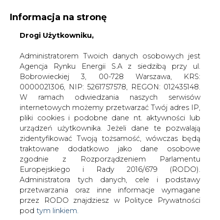
Informacja na stronę
Drogi Użytkowniku,
KONTAKT:
REDAKCJA@CIRE.PL
WYDAWCA PORTALU:
Administratorem Twoich danych osobowych jest
Agencja Rynku Energii S.A z siedzibą przy ul.
A
A
A
WIELKOŚĆ TEKSTU
WYSOKI KONTRAST
Bobrowieckiej 3, 00-728 Warszawa, KRS:
0000021306, NIP: 5261757578, REGON: 012435148.
ZALOGUJ SIĘ
W ramach odwiedzania naszych serwisów
internetowych możemy przetwarzać Twój adres IP,
pliki cookies i podobne dane nt. aktywności lub
urządzeń użytkownika. Jeżeli dane te pozwalają
zidentyfikować Twoją tożsamość, wówczas będą
traktowane dodatkowo jako dane osobowe
zgodnie z Rozporządzeniem Parlamentu
Europejskiego i Rady 2016/679 (RODO).
Administratora tych danych, cele i podstawy
przetwarzania oraz inne informacje wymagane
przez RODO znajdziesz w Polityce Prywatności
pod
tym linkiem.
WŁĄCZ CIRE.TV