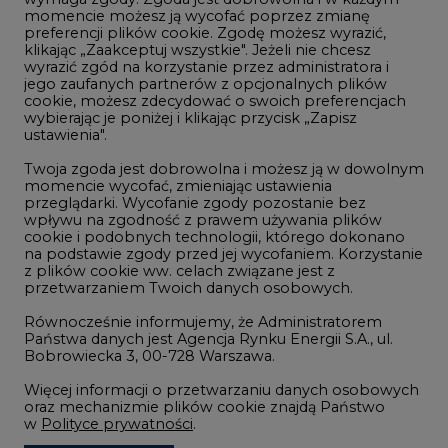
momencie możesz ją wycofać poprzez zmianę
Telekomunikacja i IT
preferencji plików cookie. Zgodę możesz wyrazić,
klikając „Zaakceptuj wszystkie". Jeżeli nie chcesz
Handel emisjami CO2
wyrazić zgód na korzystanie przez administratora i
Wodór
jego zaufanych partnerów z opcjonalnych plików
cookie, możesz zdecydować o swoich preferencjach
Górnictwo
wybierając je poniżej i klikając przycisk „Zapisz
ustawienia".
Zmiany klimatyczne
Twoja zgoda jest dobrowolna i możesz ją w dowolnym
momencie wycofać, zmieniając ustawienia
przeglądarki. Wycofanie zgody pozostanie bez
Atom
wpływu na zgodność z prawem używania plików
Fotowoltaika
cookie i podobnych technologii, którego dokonano
na podstawie zgody przed jej wycofaniem. Korzystanie
Offshore wind
z plików cookie ww. celach związane jest z
przetwarzaniem Twoich danych osobowych.
Magazyny energii
Równocześnie informujemy, że Administratorem
Zielone samorządy
Państwa danych jest Agencja Rynku Energii S.A., ul.
Bobrowiecka 3, 00-728 Warszawa.
Zielona gospodarka
Więcej informacji o przetwarzaniu danych osobowych
oraz mechanizmie plików cookie znajdą Państwo
w
Polityce prywatności
.