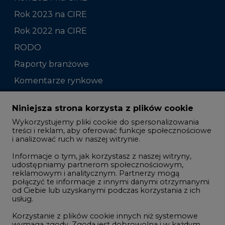
Rok 2023 na CIRE
Rok 2022 na CIRE
RODO
Raporty branżowe
Komentarze rynkowe
Zmiany kadrowe na rynku
Niniejsza strona korzysta z plików cookie
Wykorzystujemy pliki cookie do spersonalizowania
Studio CIRE
treści i reklam, aby oferować funkcje społecznościowe
i analizować ruch w naszej witrynie.
Rozmowy o energetyce
Informacje o tym, jak korzystasz z naszej witryny,
Gospodarka
udostępniamy partnerom społecznościowym,
reklamowym i analitycznym. Partnerzy mogą
Geopolityka
połączyć te informacje z innymi danymi otrzymanymi
LTE450
od Ciebie lub uzyskanymi podczas korzystania z ich
usług.
Korzystanie z plików cookie innych niż systemowe
Innowacje i AI
wymaga zgody. Zgoda jest dobrowolna i w każdym