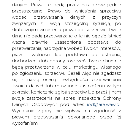
BYTÓW: Jak podaje "Głos Pomorza"
danych. Prawa te będą przez nas bezwzględnie
energię kradną zarówno biedni, jak i
przestrzegane. Prawo do wniesienia sprzeciwu
bogaci. Są to ludzie niemal wszystkich
wobec przetwarzania danych z przyczyn
zawodów, nawet na wysokich
związanych z Twoją szczególną sytuacją, po
stanowiskach.
skutecznym wniesieniu prawa do sprzeciwu Twoje
dane nie będą przetwarzane o ile nie będzie istnieć
Jan Urban, kierownik obrotu Rejonu Energetycznego,
ważna prawnie uzasadniona podstawa do
powiedział, że kradzieże najczęściej dokonywane są na
przetwarzania, nadrzędna wobec Twoich interesów,
wsi. Dopuszacza się ich około 10 na 1000 odbiorców
praw i wolności lub podstawa do ustalenia,
stusując najrozmaitsze sposoby, od prostych obejść do
dochodzenia lub obrony roszczeń. Twoje dane nie
skomplikowanych instalacji. Złodzei nie odstraszają nawet
będą przetwarzane w celu marketingu własnego
wysokie kary, które w rejonie bytowskim wahają się od 2
po zgłoszeniu sprzeciwu. Jeżeli więc nie zgadzasz
do 42 tys. złotych. Jak dodaje Stanisław Knop, kierownik
się z naszą oceną niezbędności przetwarzania
działu dystrubucji Rejonu Energetycznego, coraz rzadziej
Twoich danych lub masz inne zastrzeżenia w tym
kradzieże tłumaczy bieda, często jest to dobrze
zakresie, koniecznie zgłoś sprzeciw lub prześlij nam
przygotowany proceder.
swoje zastrzeżenia na adres Inspektora Ochrony
Danych Osobowych pod adres
iod@are.waw.pl
.
#
Energetyka
#
kraj
Wycofanie zgody nie wpływa na zgodność z
prawem przetwarzania dokonanego przed jej
wycofaniem.
Artykuł powstał bez wsparcia narzędzi sztucznej inteligencji.
Wydawca portalu CIRE zgadza się na włączenie publikacji do