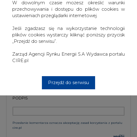
szkoleń treningowych LLM.
W dowolnym czasie możesz określić warunki
przechowywania i dostępu do plików cookies w
ustawieniach przeglądarki internetowej.
Jeśli zgadzasz się na wykorzystanie technologii
KOMENTARZE
plików cookies wystarczy kliknąć poniższy przycisk
„Przejdź do serwisu”.
TREŚĆ KOMENTARZA
Zarząd Agencji Rynku Energii S.A Wydawca portalu
CIRE.pl
Przejdź do serwisu
PODPIS
Przesłanie komentarza oznacza akceptację zasad korzystania z portalu
cire.pl
wyślij