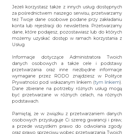
Jeżeli korzystasz także z innych usług dostępnych
za pośrednictwem naszego serwisu, przetwarzamy
też Twoje dane osobowe podane przy zakładaniu
konta lub rejestracji do newslettera. Przetwarzamy
Strona główna
/
SERWIS INFORMACYJNY CIRE
dane, które podajesz, pozostawiasz lub do których
24
/
Kradzieże energii.
możemy uzyskać dostęp w ramach korzystania z
Usług.
2002-04-23 00:00
drukuj
Informacje dotyczące Administratora Twoich
skomentuj
danych osobowych a także cele i podstawy
udostępnij
:
przetwarzania oraz inne niezbędne informacje
wymagane przez RODO znajdziesz w Polityce
Prywatności pod wskazanym linkiem (
tym linkiem
).
Dane zbierane na potrzeby różnych usług mogą
Kradzieże energii.
być przetwarzane w różnych celach, na różnych
podstawach.
Pamiętaj, że w związku z przetwarzaniem danych
osobowych przysługuje Ci szereg gwarancji i praw,
a przede wszystkim prawo do odwołania zgody
oraz prawo sprzeciwu wobec przetwarzania Twoich