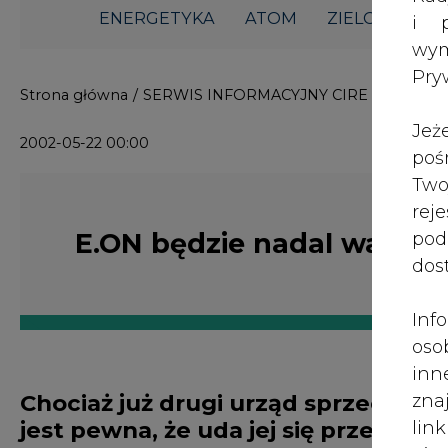
ENERGETYKA
ATOM
ZIELONA GO
i p
wy
Pry
Strona główna
/
SERWIS INFORMACYJNY CIRE 24
/
E.ON 
Jeż
2002-05-22 00:00
poś
Two
rej
E.ON będzie nadal walczy
pod
dos
Inf
oso
inn
Chociaż już drugi urząd sprzeciwił 
zna
jest pewna, że uda jej się przefors
lin