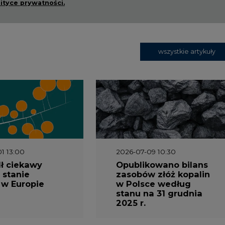
lityce prywatności.
wszystkie artykuły
1 13:00
2026-07-09 10:30
ł ciekawy
Opublikowano bilans
 stanie
zasobów złóż kopalin
 w Europie
w Polsce według
stanu na 31 grudnia
2025 r.