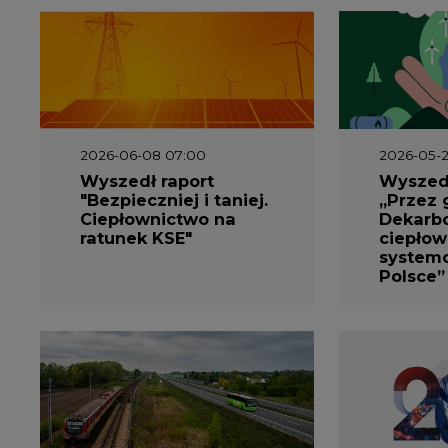
2026-06-08 07:00
2026-05-2
Wyszedł raport
Wyszedł
"Bezpieczniej i taniej.
„Przez 
Ciepłownictwo na
Dekarbo
ratunek KSE"
ciepłow
system
Polsce”