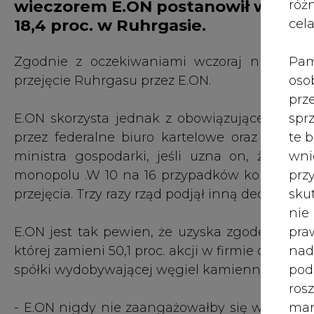
wieczorem E.ON postanowił wymieni
róż
18,4 proc. w Ruhrgasie.
cel
Pam
Zgodnie z oczekiwaniami wczoraj niemieck
oso
przejęcie Ruhrgasu przez E.ON.
prz
spr
E.ON skorzysta jednak z obowiązującego w N
te 
przez federalne biuro kartelowe oraz komis
wni
ministra gospodarki, jeśli uzna on, że kor
prz
monopolu .W 10 na 16 przypadków komisja ant
sku
przejęcia. Trzy razy rząd podjął inną decyzję.
nie
pra
E.ON jest tak pewien, że uzyska zgodę na prze
nad
której zamieni 50,1 proc. akcji w firmie chemi
pod
spółki wydobywającej węgiel kamienny.
ros
mar
- E.ON nigdy nie zaangażowałby się w tę zami