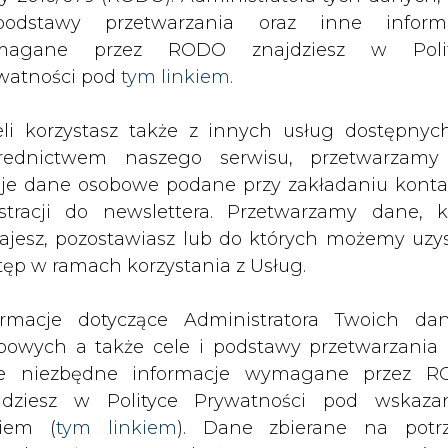
SPODARKA
ZMIANY KADROWE NA RYNKU
CIEP
odstawy przetwarzania oraz inne inform
magane przez RODO znajdziesz w Polit
watności pod
tym linkiem.
będzie nadal walczył o Ruhrgas
eli korzystasz także z innych usług dostępnyc
drukuj
skomentuj
udostępnij
:
rednictwem naszego serwisu, przetwarzamy
je dane osobowe podane przy zakładaniu konta
estracji do newslettera. Przetwarzamy dane, k
ł o Ruhrgas
ajesz, pozostawiasz lub do których możemy uzy
tęp w ramach korzystania z Usług.
ormacje dotyczące Administratora Twoich da
bowych a także cele i podstawy przetwarzania 
e niezbędne informacje wymagane przez 
się przejęciu Ruhrgasu przez E.ON, spó
jdziesz w Polityce Prywatności pod wskaz
ować tę transakcję. W poniedziałek
kiem (
tym linkiem
). Dane zbierane na potr