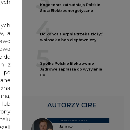
3
nych
Kogo teraz zatrudniają Polskie
Sieci Elektroenergetyczne
4
nych
y na
w, a
Do końca sierpnia trzeba złożyć
wniosek o bon ciepłowniczy
rawo
5
rawa
cona
o do
rzez
Spółka Polskie Elektrownie
ch z
anie
Jądrowe zaprasza do wysyłania
, po
ę na
CV
dane
ażna
nia,
mach
 lub
 RAG,
AUTORZY CIRE
rony
celu
REDAKTOR NACZELNY
Janusz
żeli
ę na