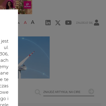
A
A
ZALOGUJ SIĘ
ŚĆ TEKSTU
A
jest
 ul.
306,
ach
żemy
dane
e te
czas
owe
go i
cele