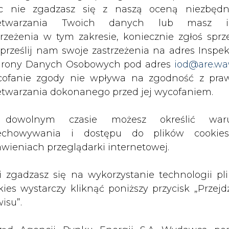
c nie zgadzasz się z naszą oceną niezbędn
nedżer WestLB Asset Management.
zetwarzania Twoich danych lub masz i
trzeżenia w tym zakresie, koniecznie zgłoś sprz
który jest też przewodniczącym rady nadzorczej 
 prześlij nam swoje zastrzeżenia na adres Inspek
oku. Posiadane przez RAG akcje są warte 1,7 mld
rony Danych Osobowych pod adres
iod@are.wa
im, wartym 75 mld USD (306 mld zł) 13 proc. i 
ofanie zgody nie wpływa na zgodność z pr
y Zachodniej.
etwarzania dokonanego przed jej wycofaniem.
Artykuł powstał bez wsparcia narzędzi sztucznej
inteligencji. Wydawca portalu CIRE zgadza się na włącz
dowolnym czasie możesz określić waru
publikacji do szkoleń treningowych LLM.
echowywania i dostępu do plików cooki
awieniach przeglądarki internetowej.
li zgadzasz się na wykorzystanie technologii pl
kies wystarczy kliknąć poniższy przycisk „Przejd
PODPIS
isu”.