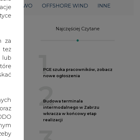
ŁOWNICTWO
OFFSHORE WIND
INNE
acje
yce
Najczęściej Czytane
h za
 też
1
 lub
tóre
PGE szuka pracowników, zobacz
skać
nowe ogłoszenia
2
nych
Budowa terminala
oraz
intermodalnego w Zabrzu
wkracza w końcowy etap
RODO
realizacji
łka
anym
zeby