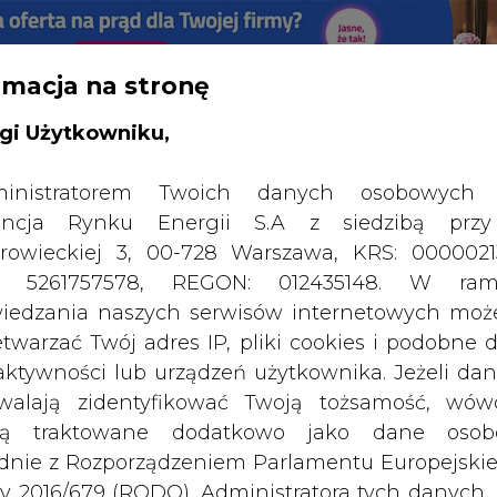
rmacja na stronę
RTALU:
WIELKO
WYSOKI KONTRAST
gi Użytkowniku,
inistratorem Twoich danych osobowych 
ncja Rynku Energii S.A z siedzibą przy
rowieckiej 3, 00-728 Warszawa, KRS: 0000021
P: 5261757578, REGON: 012435148. W ram
iedzania naszych serwisów internetowych mo
etwarzać Twój adres IP, pliki cookies i podobne 
 aktywności lub urządzeń użytkownika. Jeżeli dan
walają zidentyfikować Twoją tożsamość, wów
dą traktowane dodatkowo jako dane osob
dnie z Rozporządzeniem Parlamentu Europejskie
y 2016/679 (RODO). Administratora tych danych, 