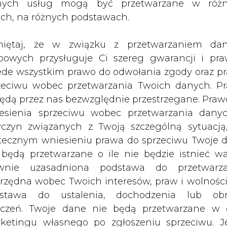
ć swoje udziały w firmie Degussa na
nych usług mogą być przetwarzane w róż
ach, na różnych podstawach.
iętaj, że w związku z przetwarzaniem da
a komisja antymonopolowa nie wyraziła zgod
bowych przysługuje Ci szereg gwarancji i pra
ede wszystkim prawo do odwołania zgody oraz p
zeciwu wobec przetwarzania Twoich danych. P
iemczech prawa, zgodnie z którym fuzja odrzu
będą przez nas bezwzględnie przestrzegane. Praw
ję antymonopolową może zostać zatwierdzona p
esienia sprzeciwu wobec przetwarzania dany
zyści dla kraju są ważniejsze od obaw o powst
yczyn związanych z Twoją szczególną sytuacją
ymonopolowa radziła rządowi, by nie zgodził si
tecznym wniesieniu prawa do sprzeciwu Twoje 
 będą przetwarzane o ile nie będzie istnieć w
wnie uzasadniona podstawa do przetwarza
jęcie Ruhrgasu, że już ogłosił transakcję, w ra
rzędna wobec Twoich interesów, praw i wolności
cznej Degussa na 18,4 proc. Ruhrgasu należące do
stawa do ustalenia, dochodzenia lub ob
zczeń. Twoje dane nie będą przetwarzane w 
ketingu własnego po zgłoszeniu sprzeciwu. Je
anę, gdyby nie był pewien, że będzie miał zgod