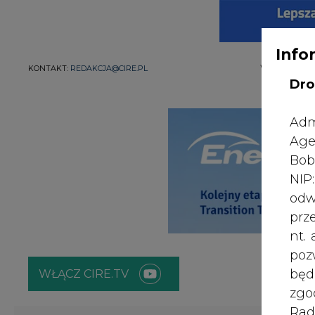
Info
WYDAWCA PO
KONTAKT:
REDAKCJA@CIRE.PL
Dro
Adm
Age
Bob
NI
odw
prz
nt.
poz
bę
WŁĄCZ CIRE.TV
zgo
Rad