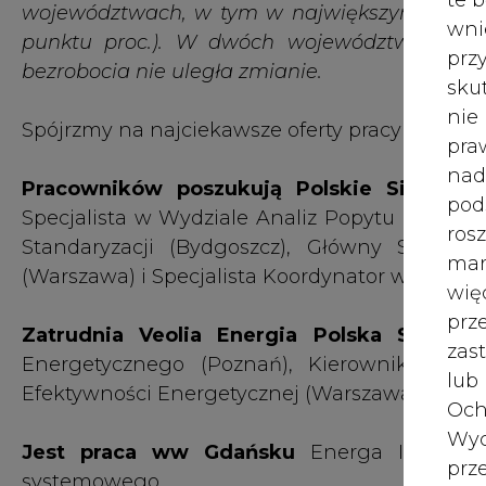
(Warszawa) i Specjalista Koordynator w Wydzia
wię
pr
Zatrudnia Veolia Energia Polska S.A.
Trw
zas
Energetycznego (Poznań), Kierownik Działu
lub
Efektywności Energetycznej (Warszawa)
Och
Wyc
Jest praca ww Gdańsku
Energa Informaty
prz
systemowego
W 
Elbląskie Przedsiębiorstwo Energetyki Ci
prz
stanowisko Inspektor ds. Techniczych - Inżyni
ust
Ekspertkę/eksperta w Departamencie Ener
Jeś
Konfederacja Lewiatan. Praca w Warszawie.
coo
serw
Kilkanaście rekrutacji prowadzi teraz PKP 
Kierownika Rejonu Serwisowego (Częstochowa),