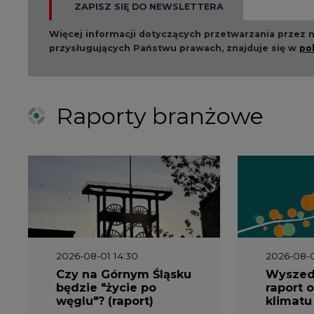
2026-08-01 14:30
2026-08-0
Czy na Górnym Śląsku
Wyszed
będzie "życie po
raport o
węglu"? (raport)
klimatu
2026-06-08 07:00
2026-05-2
Wyszedł raport
Wyszedł