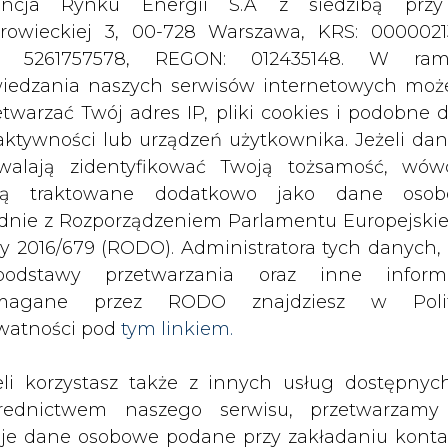
odstawy przetwarzania oraz inne inform
magane przez RODO znajdziesz w Polit
watności pod
tym linkiem.
eli korzystasz także z innych usług dostępnyc
rednictwem naszego serwisu, przetwarzamy
je dane osobowe podane przy zakładaniu konta
estracji do newslettera. Przetwarzamy dane, k
ajesz, pozostawiasz lub do których możemy uzy
tęp w ramach korzystania z Usług.
ormacje dotyczące Administratora Twoich da
ozwijających się sektorów na rynku
bowych a także cele i podstawy przetwarzania 
im bardzo kuszące. W zależności od
e niezbędne informacje wymagane przez 
dzenie wynosi od 6 do 25 tys. zł.
jdziesz w Polityce Prywatności pod wskaz
ynku pracy"
kiem (
tym linkiem
). Dane zbierane na potr