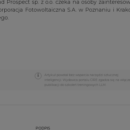
Artykuł powstał bez wsparcia narzędzi sztucznej
inteligencji. Wydawca portalu CIRE zgadza się na włącz
publikacji do szkoleń treningowych LLM.
PODPIS
Przesłanie komentarza oznacza akceptację zasad korzystania
z portalu cire.pl
wyślij