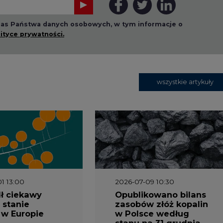
1 13:00
2026-07-09 10:30
ł ciekawy
Opublikowano bilans
 stanie
zasobów złóż kopalin
 w Europie
w Polsce według
stanu na 31 grudnia
2025 r.
3 16:00
2026-05-23 15:00
 raport
Koszty transformacji