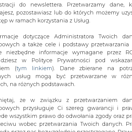
nych usług mogą być przetwarzane w róż
 2021 r. wyniosła 6,3 proc. i była o 0,1 punkt p
ach, na różnych podstawach.
tu proc. wyższa niż rok wcześniej W porównan
szystkich województwach. Jak podaje GUS, s
iętaj, że w związku z przetwarzaniem da
się od 3,8 proc. w wielkopolskim do 10,1 pr
bowych przysługuje Ci szereg gwarancji i pra
ednim miesiącem stopa bezrobocia obniżyła si
ede wszystkim prawo do odwołania zgody oraz p
j w warmińsko-mazurskim (o 0,4 punktu proc.) 
zeciwu wobec przetwarzania Twoich danych. P
skali roku wskaźnik bezrobocia wzrósł w cztern
będą przez nas bezwzględnie przestrzegane. Praw
w pomorskim (o 1 punkt proc.) oraz śląskim (o
esienia sprzeciwu wobec przetwarzania dany
więtokrzyskim oraz warmińsko-mazurskim - s
yczyn związanych z Twoją szczególną sytuacją
tecznym wniesieniu prawa do sprzeciwu Twoje 
 będą przetwarzane o ile nie będzie istnieć w
iej energetyce
wnie uzasadniona podstawa do przetwarza
rzędna wobec Twoich interesów, praw i wolności
ektroenergetyczne S.A.
Aktualne wakaty to m
stawa do ustalenia, dochodzenia lub ob
 (Warszawa), Starszy Specjalista w Wydziale Nad
zczeń. Twoje dane nie będą przetwarzane w 
ista w Biurze Monitorowania Rynku Bilansują
ketingu własnego po zgłoszeniu sprzeciwu. Je