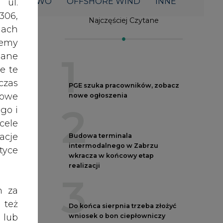
2
acje
Budowa terminala
intermodalnego w Zabrzu
yce
wkracza w końcowy etap
realizacji
3
h za
 też
Do końca sierpnia trzeba złożyć
wniosek o bon ciepłowniczy
 lub
4
tóre
skać
Spółka Polskie Elektrownie
Jądrowe zaprasza do wysyłania
CV
nych
5
oraz
RODO
Przegląd najnowszych rekrutacji
anym
na stanowiska kierownicze w
polskiej energetyce
zeby