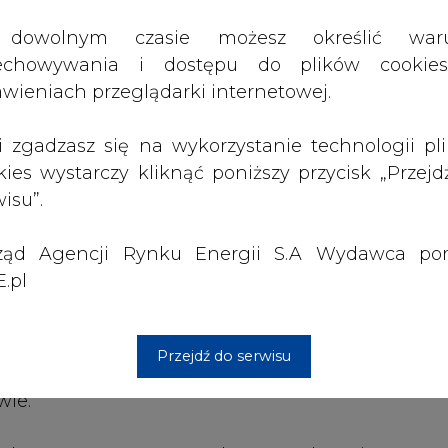
ząd Agencji Rynku Energii S.A Wydawca por
nergetycznego (Białogard) oraz Młodszy specjalist
.pl
rutacyjne na stanowisko Inżynier Procesu - ob
Przejdź do serwisu
cy projekty rozwojowe związane z szeroko rozum
wie.
 Prospect sp. z o.o. czeka na osoby zaintereso
rporacja Fotowoltaiczna S.A. w Poznaniu i Krak
ego.