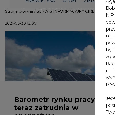
i p
wy
Pry
Barometr rynku pracy - kto
Jeż
poś
teraz zatrudnia w
Two
energetyce
rej
pod
dos
Inf
Energetyka to jeden z najprężniej r
oso
pracy. Perspektywy płacowe są w n
inn
stanowiska i doświadczenia wynagro
zna
Zapraszamy na majowy "Barometr r
lin