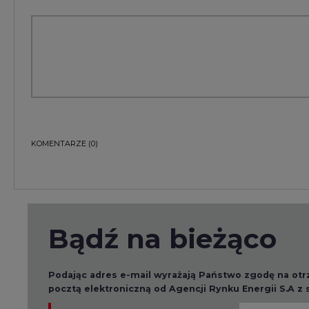
Bądź na bieżąco
Podając adres e-mail wyrażają Państwo zgodę na ot
pocztą elektroniczną od Agencji Rynku Energii S.A z
ZAPISZ SIĘ DO NEWSLETTERA
Więcej informacji dotyczących przetwarzania przez
przysługujących Państwu prawach, znajduje się w
po
Raporty branżowe