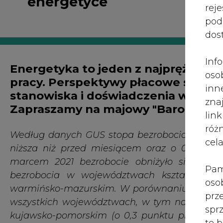
róż
Według danych GUS stopa bezrobocia w kwietniu
cel
niższa niż przed miesiącem oraz o 0,5 punk
marcem 2021 bezrobocie obniżyło się we w
Pam
bezrobocia w województwach kształtowała 
oso
warmińsko-mazurskim. W porównaniu z poprz
prz
wszystkich województwach, w tym najbardzie
spr
kujawsko-pomorskim (o 0,3 punktu proc.). W 
te 
województwach, w tym w największym stopniu 
wni
punktu proc.). W dwóch województwach - ś
prz
bezrobocia nie uległa zmianie.
sku
nie
Spójrzmy na najciekawsze oferty pracy w polsk
pra
nad
Pracowników poszukują Polskie Sieci El
pod
Specjalista w Wydziale Analiz Popytu i Podaży
ros
Standaryzacji (Bydgoszcz), Główny Specjal
mar