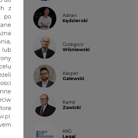
Galewski
ości
nne
temu
eciw
Kamil
 ds.
tora
Zawicki
w.pl
.
awem
tyka
KKG
Legal
nki
w na
es w
Patrycja
Nowakowska
dzić
ików
Patrycja
ź do
Wysocka
ępca
ów),