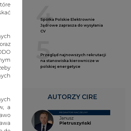
nych
roc.
iu z
topa
AUTORZY CIRE
nych
oc.w
w, a
ę we
REDAKTOR NACZELNY
rawo
oraz
Janusz
rawa
Pietruszyński
astu
o do
 0,8
ch z
topa
Adrian
, po
Kędzierski
dane
ażna
nia,
Grzegorz
 lub
Wiśniewski
.in.
rony
zoru
celu
cego
Kacper
żeli