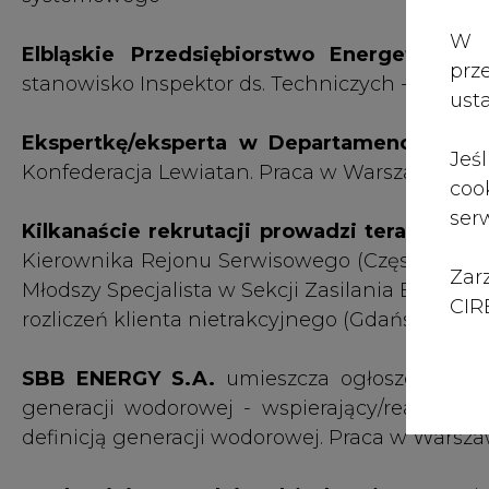
Zar
Młodszy Specjalista w Sekcji Zasilania Elektroe
CIRE
rozliczeń klienta nietrakcyjnego (Gdańsk).
SBB ENERGY S.A.
umieszcza ogłoszenie rek
generacji wodorowej - wspierający/realizują
definicją generacji wodorowej. Praca w Warsza
Tradycyjnie zatrudnia także branża OZE
Wind
stanowiskiem Wind Energy Analyst. Polska Ko
szuka Regionalnego Dyrektora Biura Handlow
Kto jeszcze teraz zatrudnia?
Zobaczmy pozostałe rekrutacje