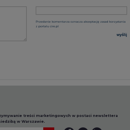
rzymywanie treści marketingowych w postaci newslettera
 siedzibą w Warszawie.
 nas Państwa danych osobowych, w tym informacje o
lityce prywatności.
wszystkie artykuły