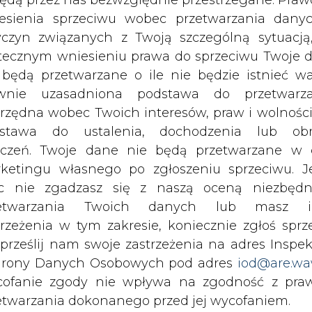
le Roszczeń (Warszawa).
c nie zgadzasz się z naszą oceną niezbędn
zetwarzania Twoich danych lub masz i
ają rekrutacje na stanowiska: Operator Sys
trzeżenia w tym zakresie, koniecznie zgłoś sprz
 Nadzoru Inwestycji (Warszawa) i Specjalista
 prześlij nam swoje zastrzeżenia na adres Inspek
rony Danych Osobowych pod adres
iod@are.wa
ofanie zgody nie wpływa na zgodność z pr
ka i Technologie Sp. z o.o. poszukuje Anali
etwarzania dokonanego przed jej wycofaniem.
dowolnym czasie możesz określić waru
eplnej sp. z o.o.
zbiera CV od kandydató
echowywania i dostępu do plików cooki
er Budowy
awieniach przeglądarki internetowej.
gii i Zmian Klimatu
to stanowisko chce obsa
li zgadzasz się na wykorzystanie technologii pl
kies wystarczy kliknąć poniższy przycisk „Przejd
isu”.
Energetyka S.A.
Wolne stanowiska to m.in.: Zast
 Inżynier Elektromonter Sieci Przesyłowej (Tarn