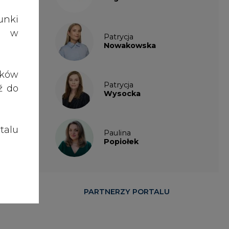
talu
Paulina
a ds.
Popiołek
szar
ianą
PARTNERZY PORTALU
wane
owie