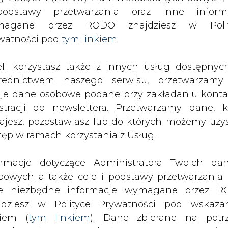
odstawy przetwarzania oraz inne inform
magane przez RODO znajdziesz w Polit
SPODARKA
ZMIANY KADROWE NA RYNKU
CIEP
watności pod
tym linkiem.
eli korzystasz także z innych usług dostępnyc
eszne odcięcie prądu
rednictwem naszego serwisu, przetwarzamy
drukuj
skomentuj
udostępnij
:
je dane osobowe podane przy zakładaniu konta
estracji do newslettera. Przetwarzamy dane, k
ajesz, pozostawiasz lub do których możemy uzy
tęp w ramach korzystania z Usług.
u
ormacje dotyczące Administratora Twoich da
bowych a także cele i podstawy przetwarzania 
e niezbędne informacje wymagane przez 
jdziesz w Polityce Prywatności pod wskaz
kiem (
tym linkiem
). Dane zbierane na potr
tyczny będzie mógł odciąć prąd, jeżeli