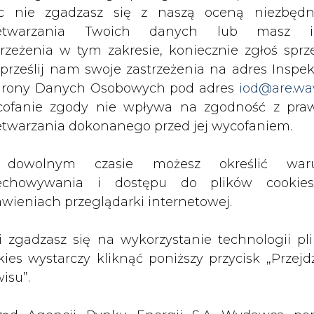
trafiła do Rzecznika Praw Obywatelskich. Biuro
c nie zgadzasz się z naszą oceną niezbędn
pisać na fakturze VAT, że stanowi ona wezwani
zetwarzania Twoich danych lub masz i
ego. - Umowa sprzedaży energii musi określać te
trzeżenia w tym zakresie, koniecznie zgłoś sprz
ządzenie ministra gospodarki w sprawie waru
 prześlij nam swoje zastrzeżenia na adres Inspek
ny termin płatności w umowie i na fakturze, fak
rony Danych Osobowych pod adres
iod@are.wa
aty, ponieważ odbiorca musiałby zapłacić rach
ofanie zgody nie wpływa na zgodność z pr
 to zrobić w ustalonym terminie.
etwarzania dokonanego przed jej wycofaniem.
iej powiadomił, że wycofuje się ze spornej adnot
dowolnym czasie możesz określić waru
echowywania i dostępu do plików cooki
Artykuł powstał bez wsparcia narzędzi sztucznej
inteligencji. Wydawca portalu CIRE zgadza się na włącz
awieniach przeglądarki internetowej.
publikacji do szkoleń treningowych LLM.
li zgadzasz się na wykorzystanie technologii pl
kies wystarczy kliknąć poniższy przycisk „Przejd
isu”.
PODPIS