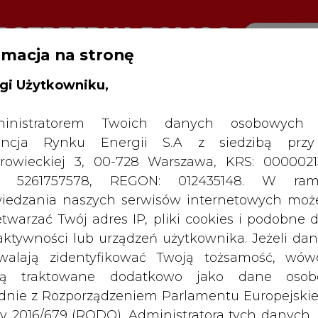
rmacja na stronę
gi Użytkowniku,
RTALU:
WIELKO
WYSOKI KONTRAST
inistratorem Twoich danych osobowych 
ncja Rynku Energii S.A z siedzibą przy
rowieckiej 3, 00-728 Warszawa, KRS: 0000021
P: 5261757578, REGON: 012435148. W ram
iedzania naszych serwisów internetowych mo
etwarzać Twój adres IP, pliki cookies i podobne 
 aktywności lub urządzeń użytkownika. Jeżeli dan
walają zidentyfikować Twoją tożsamość, wów
dą traktowane dodatkowo jako dane osob
dnie z Rozporządzeniem Parlamentu Europejskie
y 2016/679 (RODO). Administratora tych danych, 