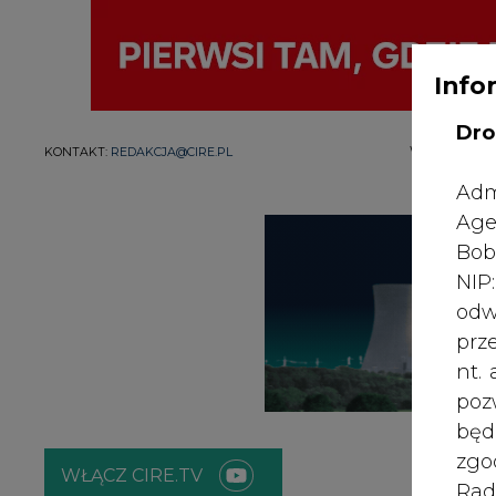
Info
Dro
WYDAWCA PO
KONTAKT:
REDAKCJA@CIRE.PL
Adm
Age
Bob
NI
odw
prz
nt.
poz
bę
zgo
WŁĄCZ CIRE.TV
Rad