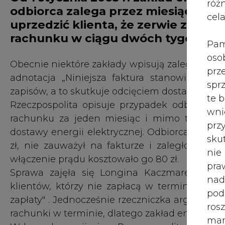
róż
odbiorca zalega przez miesiąc z op
cel
uprzedzić klienta, że zerwie z nim u
rachunku w ciągu dwóch tygodni &#8
Pam
oso
Obecnie niektóre zakłady wpisują zaległość na
prz
adnotacja „Niniejsza faktura stanowi wezwan
spr
zapisów, a to skutkuje odcięciem dostaw energi
te 
Rzeczpospolita opisuje przypadek odbiorcy ze
wni
rachunku za jeden miesiąc i mimo tego, że
prz
dostawy energii elektrycznej. Odbiorca tłumacz
sku
zł, nie zauważył na fakturze i zaległość opła
nie
włączenie prądu kosztowało go 80 zł.
pra
Sprawa zajęła się Longina Kaczmarek rzec
nad
klientów, którzy nie zapłacą w terminie, p
pod
zapłaty" . Jednocześnie rzeczniczka argumento
ros
rachunki w terminie, dlatego zakład energetyc
mar