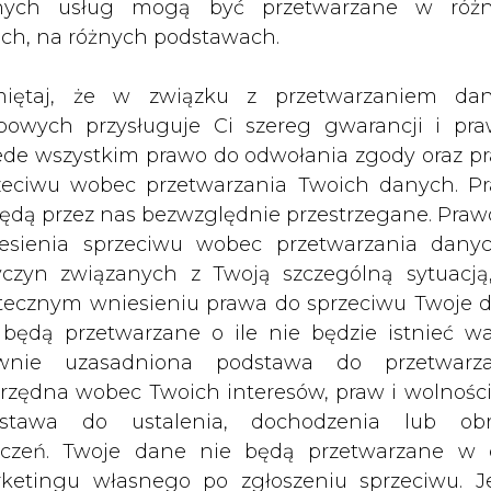
nych usług mogą być przetwarzane w róż
łatą. Przedtem jednak będzie musiał
ach, na różnych podstawach.
mowę, jeżeli ten nie zapłaci zaległeg
211; pisze dzisiejsza Rzeczpospolita
iętaj, że w związku z przetwarzaniem da
bowych przysługuje Ci szereg gwarancji i pra
 fakturze, a jednocześnie na dokumencie znajduje
ede wszystkim prawo do odwołania zgody oraz p
ie do zapłaty". Klienci często nie zauważają 
zeciwu wobec przetwarzania Twoich danych. P
i bez uprzedzenia.
będą przez nas bezwzględnie przestrzegane. Praw
 Szczecina, który nie uregulował przez przeocz
esienia sprzeciwu wobec przetwarzania dany
 następne rachunki opłacał terminowo odcięt
yczyn związanych z Twoją szczególną sytuacją
ył, że zapisu na fakturze i zaległości w wysokoś
tecznym wniesieniu prawa do sprzeciwu Twoje 
cił, jak się dowiedział o niej w zakładzie. Pon
 będą przetwarzane o ile nie będzie istnieć w
wnie uzasadniona podstawa do przetwarza
znika konsumentów w Szczecinie. Według nie
rzędna wobec Twoich interesów, praw i wolności
owinno trafić osobne pismo pod nazwą "Wezwani
stawa do ustalenia, dochodzenia lub ob
wała, że większość odbiorców energii stara się pł
zczeń. Twoje dane nie będą przetwarzane w 
zny powinien usunąć adnotację z faktury.
ketingu własnego po zgłoszeniu sprzeciwu. Je