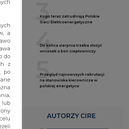
3
nych
o
Kogo teraz zatrudniają Polskie
Sieci Elektroenergetyczne
nych
4
w, a
 się
rawo
tych
Do końca sierpnia trzeba złożyć
rawa
wniosek o bon ciepłowniczy
o do
5
enie
ch z
o mu
, po
Przegląd najnowszych rekrutacji
ci 30
dane
na stanowiska kierownicze w
owne
polskiej energetyce
ażna
nia,
j do
 lub
e do
rony
acić
AUTORZY CIRE
celu
żeli