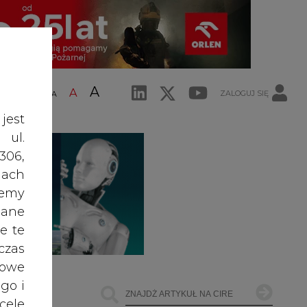
A
A
ZALOGUJ SIĘ
ŚĆ TEKSTU
A
jest
 ul.
306,
ach
żemy
dane
e te
czas
owe
go i
cele