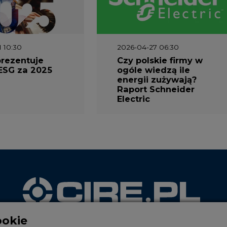
1 10:30
2026-04-27 06:30
prezentuje
Czy polskie firmy w
ESG za 2025
ogóle wiedzą ile
energii zużywają?
Raport Schneider
Electric
ookie
WYDAWCA PORTALU