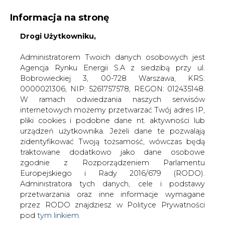
Informacja na stronę
Drogi Użytkowniku,
KONTAKT:
REDAKCJA@CIRE.PL
WYDAWCA PORTALU:
Administratorem Twoich danych osobowych jest
Agencja Rynku Energii S.A z siedzibą przy ul.
A
A
A
WIELKOŚĆ TEKSTU
WYSOKI KONTRAST
Bobrowieckiej 3, 00-728 Warszawa, KRS:
0000021306, NIP: 5261757578, REGON: 012435148.
ZALOGUJ SIĘ
W ramach odwiedzania naszych serwisów
internetowych możemy przetwarzać Twój adres IP,
pliki cookies i podobne dane nt. aktywności lub
urządzeń użytkownika. Jeżeli dane te pozwalają
zidentyfikować Twoją tożsamość, wówczas będą
traktowane dodatkowo jako dane osobowe
zgodnie z Rozporządzeniem Parlamentu
Europejskiego i Rady 2016/679 (RODO).
Administratora tych danych, cele i podstawy
przetwarzania oraz inne informacje wymagane
przez RODO znajdziesz w Polityce Prywatności
pod
tym linkiem.
WŁĄCZ CIRE.TV