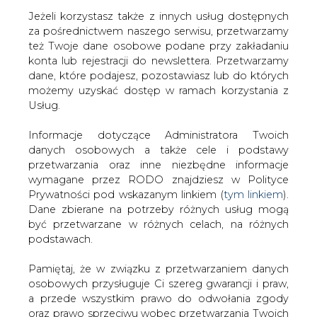
Jeżeli korzystasz także z innych usług dostępnych
za pośrednictwem naszego serwisu, przetwarzamy
też Twoje dane osobowe podane przy zakładaniu
konta lub rejestracji do newslettera. Przetwarzamy
Strona główna
/
SERWIS INFORMACYJNY CIRE
dane, które podajesz, pozostawiasz lub do których
24
/
Czeski Transgas w rękach niemieckiego RWE Gas
możemy uzyskać dostęp w ramach korzystania z
Usług.
2003-06-20 00:00
drukuj
Informacje dotyczące Administratora Twoich
skomentuj
danych osobowych a także cele i podstawy
udostępnij
:
przetwarzania oraz inne niezbędne informacje
wymagane przez RODO znajdziesz w Polityce
Prywatności pod wskazanym linkiem (
tym linkiem
).
Dane zbierane na potrzeby różnych usług mogą
Czeski Transgas w rękach
być przetwarzane w różnych celach, na różnych
niemieckiego RWE Gas
podstawach.
Pamiętaj, że w związku z przetwarzaniem danych
osobowych przysługuje Ci szereg gwarancji i praw,
a przede wszystkim prawo do odwołania zgody
oraz prawo sprzeciwu wobec przetwarzania Twoich