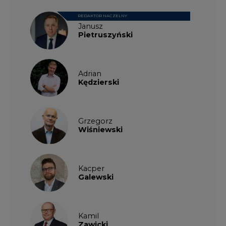
REDAKTOR NACZELNY
Janusz
Pietruszyński
Adrian
Kędzierski
Grzegorz
Wiśniewski
Kacper
Galewski
Kamil
Zawicki