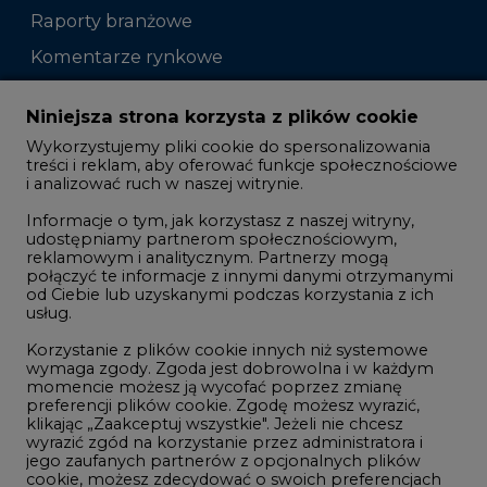
Raporty branżowe
Komentarze rynkowe
Zmiany kadrowe na rynku
Niniejsza strona korzysta z plików cookie
Wykorzystujemy pliki cookie do spersonalizowania
Studio CIRE
treści i reklam, aby oferować funkcje społecznościowe
i analizować ruch w naszej witrynie.
Rozmowy o energetyce
Informacje o tym, jak korzystasz z naszej witryny,
Gospodarka
udostępniamy partnerom społecznościowym,
reklamowym i analitycznym. Partnerzy mogą
Geopolityka
połączyć te informacje z innymi danymi otrzymanymi
LTE450
od Ciebie lub uzyskanymi podczas korzystania z ich
usług.
Korzystanie z plików cookie innych niż systemowe
Innowacje i AI
wymaga zgody. Zgoda jest dobrowolna i w każdym
momencie możesz ją wycofać poprzez zmianę
Telekomunikacja i IT
preferencji plików cookie. Zgodę możesz wyrazić,
klikając „Zaakceptuj wszystkie". Jeżeli nie chcesz
Handel emisjami CO2
wyrazić zgód na korzystanie przez administratora i
Wodór
jego zaufanych partnerów z opcjonalnych plików
cookie, możesz zdecydować o swoich preferencjach