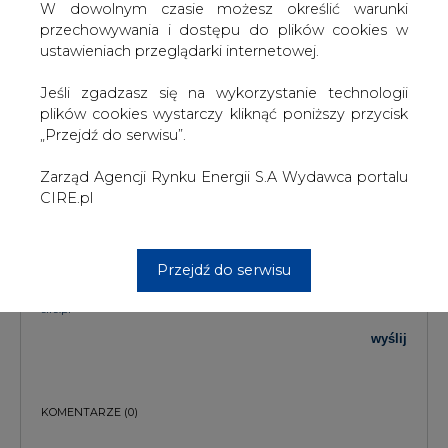
W dowolnym czasie możesz określić warunki
przechowywania i dostępu do plików cookies w
TREŚĆ KOMENTARZA
ustawieniach przeglądarki internetowej.
Jeśli zgadzasz się na wykorzystanie technologii
plików cookies wystarczy kliknąć poniższy przycisk
„Przejdź do serwisu”.
Zarząd Agencji Rynku Energii S.A Wydawca portalu
CIRE.pl
PODPIS
Przejdź do serwisu
Przesłanie komentarza oznacza akceptację zasad korzystania z portalu
cire.pl
wyślij
KOMENTARZE
(0)