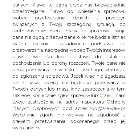
danych. Prawa te będą przez nas bezwzględnie
Jak donosi "Gazeta Wyborcza" koncern
przestrzegane. Prawo do wniesienia sprzeciwu
RWE Gas został jedynym właścicielem
wobec przetwarzania danych z przyczyn
największej w Czechach firmy
związanych z Twoją szczególną sytuacją, po
gazowniczej Transgas. Niemiecka firma
skutecznym wniesieniu prawa do sprzeciwu Twoje
wygrała przetarg na zakup 3,01 proc.
dane nie będą przetwarzane o ile nie będzie istnieć
akcji czeskiej firmy, których jeszcze nie
ważna prawnie uzasadniona podstawa do
posiadała.
przetwarzania, nadrzędna wobec Twoich interesów,
praw i wolności lub podstawa do ustalenia,
kilknij TU i przeczytaj pełną informację w serwisie e-
dochodzenia lub obrony roszczeń. Twoje dane nie
petrol.pl
będą przetwarzane w celu marketingu własnego
po zgłoszeniu sprzeciwu. Jeżeli więc nie zgadzasz
#
paliwa
#
świat
się z naszą oceną niezbędności przetwarzania
Twoich danych lub masz inne zastrzeżenia w tym
zakresie, koniecznie zgłoś sprzeciw lub prześlij nam
Artykuł powstał bez wsparcia narzędzi sztucznej inteligencji.
Wydawca portalu CIRE zgadza się na włączenie publikacji do
swoje zastrzeżenia na adres Inspektora Ochrony
szkoleń treningowych LLM.
Danych Osobowych pod adres
iod@are.waw.pl
.
Wycofanie zgody nie wpływa na zgodność z
prawem przetwarzania dokonanego przed jej
wycofaniem.
KOMENTARZE