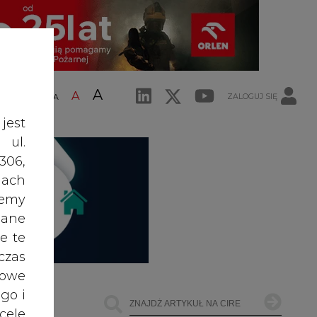
A
A
ZALOGUJ SIĘ
ŚĆ TEKSTU
A
jest
 ul.
306,
ach
żemy
dane
e te
czas
owe
go i
cele