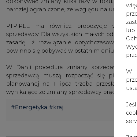
dokonywać zmiany kilka razy w roku. Praktyc
wię
bardziej ograniczone, ze względu na umowy ter
pr
zas
PTPiREE ma również propozycje w zakre
lub
sprzedawcy. Dla wszystkich małych odbiorców
Och
zasadę, iż rozwiązanie dotychczasowej um
Wyc
powinno się odbywać w ostatnim dniu miesią
prz
W Danii procedura zmiany sprzedawcy prą
W 
sprzedawcą muszą rozpocząć się pierwszeg
prz
planowanej na 1 lipca trzeba przesłać najp
ust
wynikające ze zmiany sprzedawcy prądu trzeb
Jeś
#
Energetyka
#
kraj
coo
serw