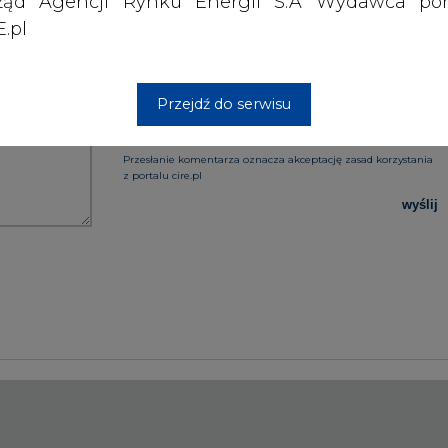
ząd Agencji Rynku Energii S.A Wydawca por
.pl
PODPIS
Przejdź do serwisu
Przesłanie komentarza oznacza akceptację zasad korzystania
z portalu cire.pl
wyślij