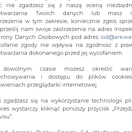
znie prawo zmiany i tak z pewnością będzie jes
c nie zgadzasz się z naszą oceną niezbędn
minowe (rok, 2-3 lata) z odbiorcami.
zetwarzania Twoich danych lub masz i
trzeżenia w tym zakresie, koniecznie zgłoś sprz
sie szczegółowego przebiegu procedury zm
 prześlij nam swoje zastrzeżenia na adres Inspek
 (gospodarstw domowych i firm) proponuje zach
rony Danych Osobowych pod adres
iod@are.wa
owy pomiędzy odbiorcą i zakładem energetyc
ofanie zgody nie wpływa na zgodność z pr
ca kalendarzowego.
etwarzania dokonanego przed jej wycofaniem.
du bezpłatna trwa miesiąc. Rozliczenia z n
dowolnym czasie możesz określić waru
o dnia miesiąca, tak więc informację o zmi
echowywania i dostępu do plików cooki
óźniej w maju. W Wielkiej Brytanii na formaln
awieniach przeglądarki internetowej.
a przeznaczyć maksymalnie 6 tygodni.
li zgadzasz się na wykorzystanie technologii pl
Artykuł powstał bez wsparcia narzędzi sztucznej
inteligencji. Wydawca portalu CIRE zgadza się na włącz
kies wystarczy kliknąć poniższy przycisk „Przejd
publikacji do szkoleń treningowych LLM.
isu”.