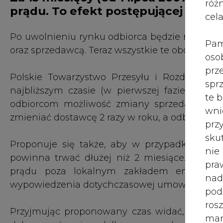
róż
prądu. To efekt postępującej liberal
cel
Po uwolnieniu rynku odbiorca będzie miał kon
Pam
oraz sprzedawcą. Teraz wszystkie te obowiązki 
oso
prz
Polskie Towarzystwo Przesyłu i Rozdziału En
spr
najbliższym czasie (w pierwszej fazie wpr
te 
odbiorcom możliwość zmiany sprzedawcy prą
wni
zmieniać dostawcę 2 razy w roku, a odbiorcy ind
prz
sku
Proponuje się także, aby w przypadku mały
nie
powinna trwać dłużej niż 2 miesiące. Gosp
pra
prądu poza lokalnym zakładem energety
nad
wypowiedzenia dotychczasowej umowy.
pod
ros
Przyjmując proponowany czas widać, że odbi
mar