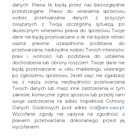
danych. Prawa te będą przez nas bezwzględnie
Wniosek Elektrimu o upadłość z
przestrzegane. Prawo do wniesienia sprzeciwu
możliwością zawarcia układu będzie
wobec przetwarzania danych z przyczyn
rozpatrzony przez sąd już w najbliższą
związanych z Twoją szczególną sytuacją, po
środę 4 października, poinformował
skutecznym wniesieniu prawa do sprzeciwu Twoje
agencję ISB prezes Elektrimu Piotr
dane nie będą przetwarzane o ile nie będzie istnieć
Nurowski. Według prezesa, do tego
ważna prawnie uzasadniona podstawa do
czasu spółce raczej nie uda się
przetwarzania, nadrzędna wobec Twoich interesów,
porozumieć z obligatariuszami ani
praw i wolności lub podstawa do ustalenia,
Deutsche Telekom w sprawie kwoty,
dochodzenia lub obrony roszczeń. Twoje dane nie
będą przetwarzane w celu marketingu własnego
jaką niemiecka spółka miałaby zapłacić
po zgłoszeniu sprzeciwu. Jeżeli więc nie zgadzasz
za udziały w Polskiej Telefonii Cyfrowej
się z naszą oceną niezbędności przetwarzania
(PTC).
Twoich danych lub masz inne zastrzeżenia w tym
"Nie mieliśmy wyjścia. Szukaliśmy różnych rozwiązań
zakresie, koniecznie zgłoś sprzeciw lub prześlij nam
proponowaliśmy Francuzom 1 mld euro za udziały w
swoje zastrzeżenia na adres Inspektora Ochrony
PTC, były rozmowy z obligatariuszami" - powiedział
Danych Osobowych pod adres
iod@are.waw.pl
.
Nurowski ISB, komentując złożenie przez spółkę wniosku
Wycofanie zgody nie wpływa na zgodność z
o ogłoszenie upadłości.
prawem przetwarzania dokonanego przed jej
wycofaniem.
Dodał, że mało prawdopodobne jest, aby spółce udało