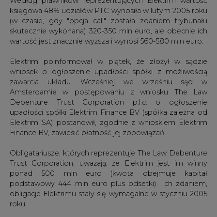
Według prawników reprezentujących Elektrim wartość
księgowa 48% udziałów PTC wynosiła w lutym 2005 roku
(w czasie, gdy "opcja call" została zdaniem trybunału
skutecznie wykonana) 320-350 mln euro, ale obecnie ich
wartość jest znacznie wyższa i wynosi 560-580 mln euro.
Elektrim poinformował w piątek, że złożył w sądzie
wniosek o ogłoszenie upadłości spółki z możliwością
zawarcia układu. Wcześniej we wrześniu sąd w
Amsterdamie w postępowaniu z wniosku The Law
Debenture Trust Corporation p.l.c. o ogłoszenie
upadłości spółki Elektrim Finance BV (spółka zależna od
Elektrim SA) postanowił, zgodnie z wnioskiem Elektrim
Finance BV, zawiesić płatność jej zobowiązań.
Obligatariusze, których reprezentuje The Law Debenture
Trust Corporation, uważają, że Elektrim jest im winny
ponad 500 mln euro (kwota obejmuje kapitał
podstawowy 444 mln euro plus odsetki). Ich zdaniem,
obligacje Elektrimu stały się wymagalne w styczniu 2005
roku.