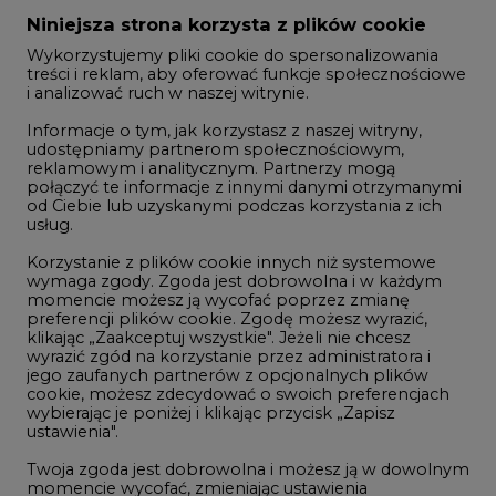
Zmiany kadrowe na rynku
Niniejsza strona korzysta z plików cookie
Wykorzystujemy pliki cookie do spersonalizowania
Studio CIRE
treści i reklam, aby oferować funkcje społecznościowe
i analizować ruch w naszej witrynie.
Rozmowy o energetyce
Informacje o tym, jak korzystasz z naszej witryny,
Gospodarka
udostępniamy partnerom społecznościowym,
reklamowym i analitycznym. Partnerzy mogą
Geopolityka
połączyć te informacje z innymi danymi otrzymanymi
LTE450
od Ciebie lub uzyskanymi podczas korzystania z ich
usług.
Korzystanie z plików cookie innych niż systemowe
Innowacje i AI
wymaga zgody. Zgoda jest dobrowolna i w każdym
momencie możesz ją wycofać poprzez zmianę
Telekomunikacja i IT
preferencji plików cookie. Zgodę możesz wyrazić,
klikając „Zaakceptuj wszystkie". Jeżeli nie chcesz
Handel emisjami CO2
wyrazić zgód na korzystanie przez administratora i
Wodór
jego zaufanych partnerów z opcjonalnych plików
cookie, możesz zdecydować o swoich preferencjach
Górnictwo
wybierając je poniżej i klikając przycisk „Zapisz
ustawienia".
Zmiany klimatyczne
Twoja zgoda jest dobrowolna i możesz ją w dowolnym
momencie wycofać, zmieniając ustawienia