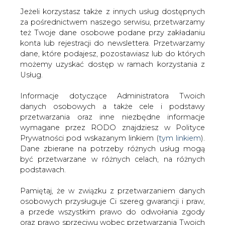
Jeżeli korzystasz także z innych usług dostępnych
za pośrednictwem naszego serwisu, przetwarzamy
też Twoje dane osobowe podane przy zakładaniu
konta lub rejestracji do newslettera. Przetwarzamy
Strona główna
/
SERWIS INFORMACYJNY CIRE
dane, które podajesz, pozostawiasz lub do których
24
/
Elektrim: rozprawa upadłościowa 4 października
możemy uzyskać dostęp w ramach korzystania z
Usług.
2006-09-29 00:00
drukuj
Informacje dotyczące Administratora Twoich
skomentuj
danych osobowych a także cele i podstawy
udostępnij
:
przetwarzania oraz inne niezbędne informacje
wymagane przez RODO znajdziesz w Polityce
Prywatności pod wskazanym linkiem (
tym linkiem
).
Dane zbierane na potrzeby różnych usług mogą
Elektrim: rozprawa upadłościowa 4
być przetwarzane w różnych celach, na różnych
października
podstawach.
Pamiętaj, że w związku z przetwarzaniem danych
osobowych przysługuje Ci szereg gwarancji i praw,
a przede wszystkim prawo do odwołania zgody
oraz prawo sprzeciwu wobec przetwarzania Twoich