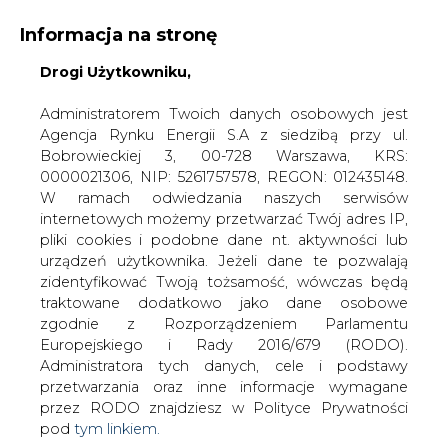
Informacja na stronę
Drogi Użytkowniku,
KONTAKT:
REDAKCJA@CIRE.PL
WYDAWCA PORTALU:
Administratorem Twoich danych osobowych jest
Agencja Rynku Energii S.A z siedzibą przy ul.
A
A
A
WIELKOŚĆ TEKSTU
WYSOKI KONTRAST
Bobrowieckiej 3, 00-728 Warszawa, KRS:
0000021306, NIP: 5261757578, REGON: 012435148.
ZALOGUJ SIĘ
W ramach odwiedzania naszych serwisów
internetowych możemy przetwarzać Twój adres IP,
pliki cookies i podobne dane nt. aktywności lub
urządzeń użytkownika. Jeżeli dane te pozwalają
zidentyfikować Twoją tożsamość, wówczas będą
traktowane dodatkowo jako dane osobowe
zgodnie z Rozporządzeniem Parlamentu
Europejskiego i Rady 2016/679 (RODO).
Administratora tych danych, cele i podstawy
przetwarzania oraz inne informacje wymagane
przez RODO znajdziesz w Polityce Prywatności
pod
tym linkiem.
WŁĄCZ CIRE.TV