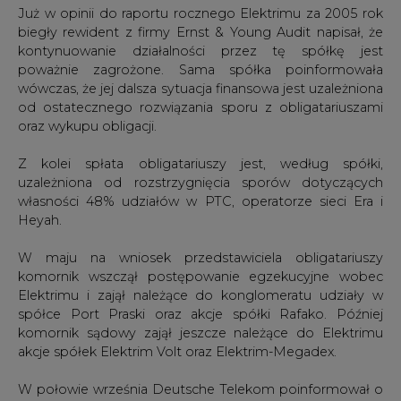
Już w opinii do raportu rocznego Elektrimu za 2005 rok
biegły rewident z firmy Ernst & Young Audit napisał, że
kontynuowanie działalności przez tę spółkę jest
poważnie zagrożone. Sama spółka poinformowała
wówczas, że jej dalsza sytuacja finansowa jest uzależniona
od ostatecznego rozwiązania sporu z obligatariuszami
oraz wykupu obligacji.
Z kolei spłata obligatariuszy jest, według spółki,
uzależniona od rozstrzygnięcia sporów dotyczących
własności 48% udziałów w PTC, operatorze sieci Era i
Heyah.
W maju na wniosek przedstawiciela obligatariuszy
komornik wszczął postępowanie egzekucyjne wobec
Elektrimu i zajął należące do konglomeratu udziały w
spółce Port Praski oraz akcje spółki Rafako. Później
komornik sądowy zajął jeszcze należące do Elektrimu
akcje spółek Elektrim Volt oraz Elektrim-Megadex.
W połowie września Deutsche Telekom poinformował o