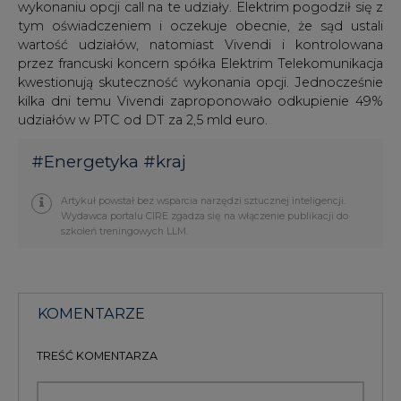
wykonaniu opcji call na te udziały. Elektrim pogodził się z
tym oświadczeniem i oczekuje obecnie, że sąd ustali
wartość udziałów, natomiast Vivendi i kontrolowana
przez francuski koncern spółka Elektrim Telekomunikacja
kwestionują skuteczność wykonania opcji. Jednocześnie
kilka dni temu Vivendi zaproponowało odkupienie 49%
udziałów w PTC od DT za 2,5 mld euro.
#
Energetyka
#
kraj
Artykuł powstał bez wsparcia narzędzi sztucznej inteligencji.
Wydawca portalu CIRE zgadza się na włączenie publikacji do
szkoleń treningowych LLM.
KOMENTARZE
TREŚĆ KOMENTARZA