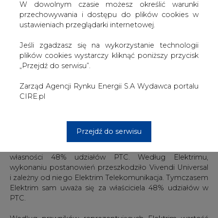
się w najbliższym czasie osiągnąć porozumienie z
W dowolnym czasie możesz określić warunki
obligatariuszami albo polubownie ustalić z Deutsche
przechowywania i dostępu do plików cookies w
Telekom cenę, po jakiej Niemcy mieliby kupić od
ustawieniach przeglądarki internetowej.
Elektrimu 48% udziałów w PTC w ramach realizacji "opcji
call".
Jeśli zgadzasz się na wykorzystanie technologii
plików cookies wystarczy kliknąć poniższy przycisk
"Nie sądzę, żeby udało się coś polubownie załatwić, bo
„Przejdź do serwisu”.
już 4 października, w środę, będzie wyrok upadłościowy" -
powiedział Nurowski.
Zarząd Agencji Rynku Energii S.A Wydawca portalu
CIRE.pl
"Opcja call" daje niemieckiej firmie prawo zakupu tych
udziałów po wartości księgowej jednak Elektrim liczy, że
sąd (obecnie rozpatrujący wysokość kwoty, jaką ma
Przejdź do serwisu
zapłacić DT) uwzględni okoliczności niewykonania
wyroku Trybunału Arbitrażowego z Wiednia w kwestii
własności 48% udziałów PTC. Według Elektrimu,
wykonaniu postanowień przeszkodziło Vivendi Universal
i zależny od niego Elektrim Telekomunikacja. Tymczasem
Elektrim sam uważa się za właściciela 48% udziałów w
PTC.