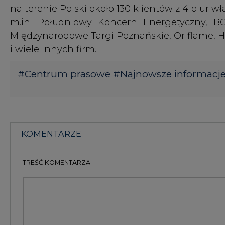
TREŚĆ KOMENTARZA
KOMENTARZE
(0)
Bądź na bieżąco
Podając adres e-mail wyrażają Państwo zgodę na ot
pocztą elektroniczną od Agencji Rynku Energii S.A z