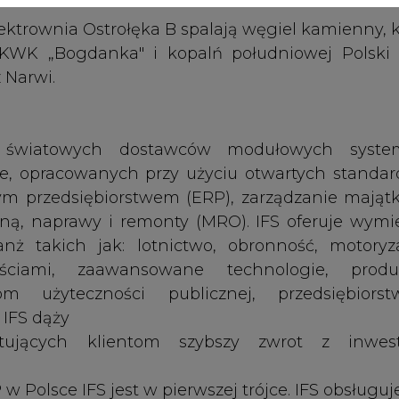
 użyteczności publicznej, przedsiębiors
IFS dąży
ujących klientom szybszy zwrot z inwesty
olsce IFS jest w pierwszej trójce. IFS obsługuj
własnych. Do grupy klientów IFS w Polsce należą
T Elektrownia Bełchatów, Vattenfall Heat Pol
utmen, Stalprodukt, Paroc Polska, Nowy Styl, PR
Artykuł powstał bez wsparcia narzędzi sztucznej
e
inteligencji. Wydawca portalu CIRE zgadza się na włącz
publikacji do szkoleń treningowych LLM.