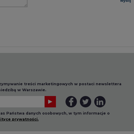
 nas Państwa danych osobowych, w tym informacje o
lityce prywatności.
wszystkie artykuły
1 13:00
2026-07-09 10:30
ł ciekawy
Opublikowano bilans
 stanie
zasobów złóż kopalin