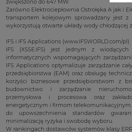
przemysłowa i procesowa oraz zakładom
energetycznym i firmom telekomunikacyjnym. 
do upowszechnienia standardów gwarant
minimalizację ryzyka i swobodę wyboru.
W rankingach dostawców systemów klasy ERP w P
na terenie Polski około 130 klientów z 4 biur 
m.in. Południowy Koncern Energetyczny, BO
Międzynarodowe Targi Poznańskie, Oriflame, H
i wiele innych firm.
#
Centrum prasowe
#
Najnowsze informacj
KOMENTARZE