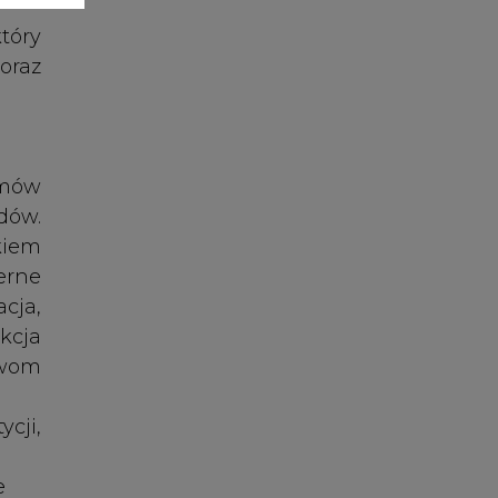
twom
cji,
e
and,
OFIm
enie