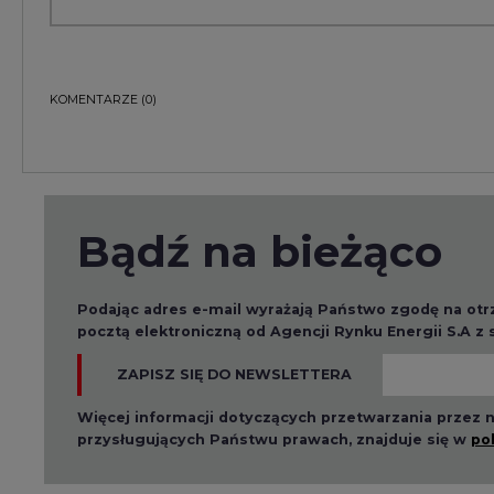
ZAPISZ SIĘ DO NEWSLETTERA
Więcej informacji dotyczących przetwarzania przez
przysługujących Państwu prawach, znajduje się w
po
Raporty branżowe
2026-08-01 14:30
2026-08-0
Czy na Górnym Śląsku
Wyszed
będzie "życie po
raport o