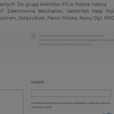
PODPIS
Przesłanie komentarza oznacza akceptację zasad korzystania
z portalu cire.pl
wyślij
rzymywanie treści marketingowych w postaci newslettera
 siedzibą w Warszawie.