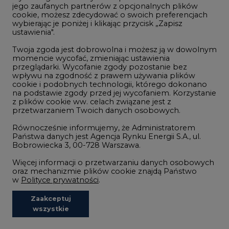
Wodór
jego zaufanych partnerów z opcjonalnych plików
cookie, możesz zdecydować o swoich preferencjach
Górnictwo
wybierając je poniżej i klikając przycisk „Zapisz
ustawienia".
Zmiany klimatyczne
Twoja zgoda jest dobrowolna i możesz ją w dowolnym
momencie wycofać, zmieniając ustawienia
przeglądarki. Wycofanie zgody pozostanie bez
Atom
wpływu na zgodność z prawem używania plików
Fotowoltaika
cookie i podobnych technologii, którego dokonano
na podstawie zgody przed jej wycofaniem. Korzystanie
Offshore wind
z plików cookie ww. celach związane jest z
przetwarzaniem Twoich danych osobowych.
Magazyny energii
Równocześnie informujemy, że Administratorem
Zielone samorządy
Państwa danych jest Agencja Rynku Energii S.A., ul.
Bobrowiecka 3, 00-728 Warszawa.
Zielona gospodarka
Więcej informacji o przetwarzaniu danych osobowych
oraz mechanizmie plików cookie znajdą Państwo
w
Polityce prywatności
.
Zaakceptuj
©2002-
2021 - 2026
-
CIRE.PL
Centrum Informacji o Rynku Energii
wszystkie
REDAKCJA@CIRE.PL
REKLAMA@CIRE.PL