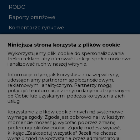
RODO
Raporty branżowe
Komentarze rynkowe
Zmiany kadrowe na rynku
Niniejsza strona korzysta z plików cookie
Wykorzystujemy pliki cookie do spersonalizowania
Studio CIRE
treści i reklam, aby oferować funkcje społecznościowe
i analizować ruch w naszej witrynie.
Rozmowy o energetyce
Informacje o tym, jak korzystasz z naszej witryny,
Gospodarka
udostępniamy partnerom społecznościowym,
reklamowym i analitycznym. Partnerzy mogą
Geopolityka
połączyć te informacje z innymi danymi otrzymanymi
LTE450
od Ciebie lub uzyskanymi podczas korzystania z ich
usług.
Korzystanie z plików cookie innych niż systemowe
Innowacje i AI
wymaga zgody. Zgoda jest dobrowolna i w każdym
momencie możesz ją wycofać poprzez zmianę
Telekomunikacja i IT
preferencji plików cookie. Zgodę możesz wyrazić,
klikając „Zaakceptuj wszystkie". Jeżeli nie chcesz
Handel emisjami CO2
wyrazić zgód na korzystanie przez administratora i