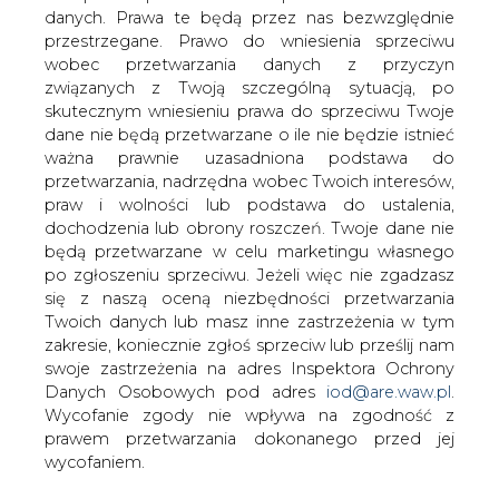
Południowy Koncern Energetyczny
danych. Prawa te będą przez nas bezwzględnie
otrzymał 8 listopada statuetkę Biały
przestrzegane. Prawo do wniesienia sprzeciwu
Węgiel za nowatorskie rozwiązanie
wobec przetwarzania danych z przyczyn
techniczne wdrożone w Elektrowni
związanych z Twoją szczególną sytuacją, po
Łaziska - Sposób i układ do oddzielania
skutecznym wniesieniu prawa do sprzeciwu Twoje
dane nie będą przetwarzane o ile nie będzie istnieć
energetycznego żużla od wody.
ważna prawnie uzasadniona podstawa do
Nagrodę z rąk wiceministra gospodarki Tomasza
przetwarzania, nadrzędna wobec Twoich interesów,
Wilczaka odebrał prezes PKE Jan Kurp podczas
praw i wolności lub podstawa do ustalenia,
Międzynarodowej Konferencji Naukowo-Technicznej
dochodzenia lub obrony roszczeń. Twoje dane nie
Energetyka 2006 odbywającej się na Politechnice
będą przetwarzane w celu marketingu własnego
Wrocławskiej.
po zgłoszeniu sprzeciwu. Jeżeli więc nie zgadzasz
się z naszą oceną niezbędności przetwarzania
#
Centrum prasowe
#
Najnowsze
Twoich danych lub masz inne zastrzeżenia w tym
zakresie, koniecznie zgłoś sprzeciw lub prześlij nam
informacje
swoje zastrzeżenia na adres Inspektora Ochrony
Danych Osobowych pod adres
iod@are.waw.pl
.
Artykuł powstał bez wsparcia narzędzi sztucznej inteligencji.
Wycofanie zgody nie wpływa na zgodność z
Wydawca portalu CIRE zgadza się na włączenie publikacji do
prawem przetwarzania dokonanego przed jej
szkoleń treningowych LLM.
wycofaniem.