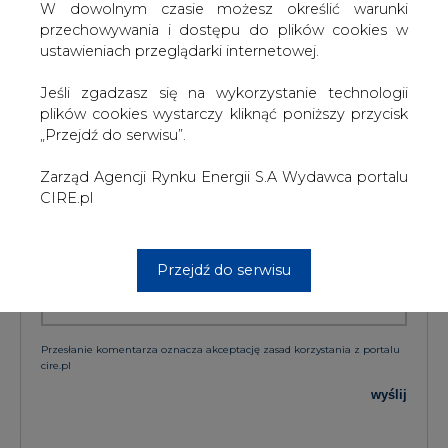
W dowolnym czasie możesz określić warunki
przechowywania i dostępu do plików cookies w
KOMENTARZE
ustawieniach przeglądarki internetowej.
TREŚĆ KOMENTARZA
Jeśli zgadzasz się na wykorzystanie technologii
plików cookies wystarczy kliknąć poniższy przycisk
„Przejdź do serwisu”.
Zarząd Agencji Rynku Energii S.A Wydawca portalu
CIRE.pl
Przejdź do serwisu
PODPIS
Przesłanie komentarza oznacza akceptację zasad korzystania z portalu
cire.pl
wyślij