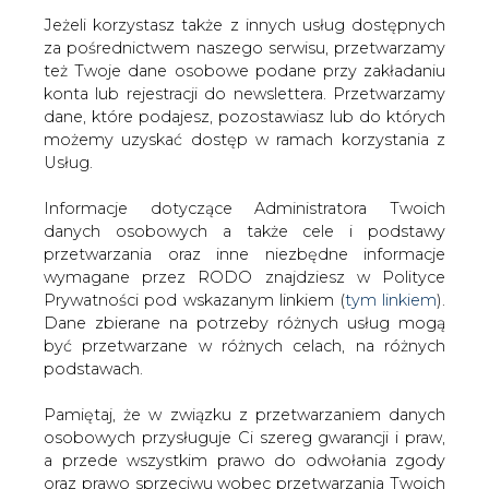
Jeżeli korzystasz także z innych usług dostępnych
za pośrednictwem naszego serwisu, przetwarzamy
też Twoje dane osobowe podane przy zakładaniu
konta lub rejestracji do newslettera. Przetwarzamy
Strona główna
/
SERWIS INFORMACYJNY CIRE
dane, które podajesz, pozostawiasz lub do których
24
/
Biały Węgiel dla PKE
możemy uzyskać dostęp w ramach korzystania z
Usług.
2006-11-10 00:00
drukuj
Informacje dotyczące Administratora Twoich
skomentuj
danych osobowych a także cele i podstawy
udostępnij
:
przetwarzania oraz inne niezbędne informacje
wymagane przez RODO znajdziesz w Polityce
Prywatności pod wskazanym linkiem (
tym linkiem
).
Dane zbierane na potrzeby różnych usług mogą
Biały Węgiel dla PKE
być przetwarzane w różnych celach, na różnych
podstawach.
Pamiętaj, że w związku z przetwarzaniem danych
osobowych przysługuje Ci szereg gwarancji i praw,
a przede wszystkim prawo do odwołania zgody
oraz prawo sprzeciwu wobec przetwarzania Twoich