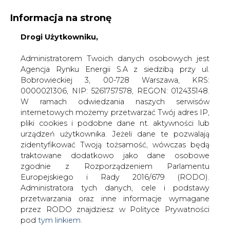
Informacja na stronę
Drogi Użytkowniku,
KONTAKT:
REDAKCJA@CIRE.PL
WYDAWCA PORTALU:
Administratorem Twoich danych osobowych jest
Agencja Rynku Energii S.A z siedzibą przy ul.
A
A
A
WIELKOŚĆ TEKSTU
WYSOKI KONTRAST
Bobrowieckiej 3, 00-728 Warszawa, KRS:
0000021306, NIP: 5261757578, REGON: 012435148.
ZALOGUJ SIĘ
W ramach odwiedzania naszych serwisów
internetowych możemy przetwarzać Twój adres IP,
pliki cookies i podobne dane nt. aktywności lub
urządzeń użytkownika. Jeżeli dane te pozwalają
zidentyfikować Twoją tożsamość, wówczas będą
traktowane dodatkowo jako dane osobowe
zgodnie z Rozporządzeniem Parlamentu
Europejskiego i Rady 2016/679 (RODO).
Administratora tych danych, cele i podstawy
przetwarzania oraz inne informacje wymagane
przez RODO znajdziesz w Polityce Prywatności
pod
tym linkiem.
WŁĄCZ CIRE.TV