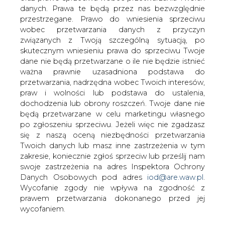
PSE-Operator opublikował dwa
danych. Prawa te będą przez nas bezwzględnie
komunikaty OSP: - dot. aneksów do
przestrzegane. Prawo do wniesienia sprzeciwu
umów o świadczenie usług przesyłania
wobec przetwarzania danych z przyczyn
energii elektrycznej z kontrahentem
związanych z Twoją szczególną sytuacją, po
typu Przedsiębiorstwo Obrotu,
skutecznym wniesieniu prawa do sprzeciwu Twoje
Odbiorca Końcowy, Wytwórca
dane nie będą przetwarzane o ile nie będzie istnieć
Systemowy i Elektrociepłownia oraz -
ważna prawnie uzasadniona podstawa do
przetwarzania, nadrzędna wobec Twoich interesów,
dot. umów o świadczenie usług
praw i wolności lub podstawa do ustalenia,
przesyłania energii elektrycznej z
dochodzenia lub obrony roszczeń. Twoje dane nie
kontrahentami OSP typu OSD i URBsd.
będą przetwarzane w celu marketingu własnego
Komunikat OSP dot. aneksów do umów o świadczenie
po zgłoszeniu sprzeciwu. Jeżeli więc nie zgadzasz
usług przesyłania energii elektrycznej z kontrahentem
się z naszą oceną niezbędności przetwarzania
typu Przedsiębiorstwo Obrotu, Odbiorca Końcowy,
Twoich danych lub masz inne zastrzeżenia w tym
Wytwórca Systemowy i Elektrociepłownia.
zakresie, koniecznie zgłoś sprzeciw lub prześlij nam
swoje zastrzeżenia na adres Inspektora Ochrony
Operator Systemu Przesyłowego (OSP) informuje, że w
Danych Osobowych pod adres
iod@are.waw.pl
.
związku z wejściem w życie z dniem 1 lipca 2007 r. zmian
Wycofanie zgody nie wpływa na zgodność z
IRiESP w zakresie dotyczącym rozwiązań Rynku
prawem przetwarzania dokonanego przed jej
Bilansującego, dokonanych w związku z wydzieleniem
wycofaniem.
Operatorów Systemów Dystrybucyjnych oraz otwarciem