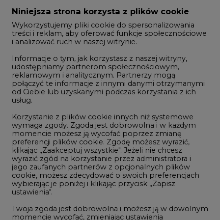
Zmiany kadrowe na rynku
Niniejsza strona korzysta z plików cookie
Wykorzystujemy pliki cookie do spersonalizowania
Studio CIRE
treści i reklam, aby oferować funkcje społecznościowe
i analizować ruch w naszej witrynie.
Rozmowy o energetyce
Informacje o tym, jak korzystasz z naszej witryny,
Gospodarka
udostępniamy partnerom społecznościowym,
reklamowym i analitycznym. Partnerzy mogą
Geopolityka
połączyć te informacje z innymi danymi otrzymanymi
LTE450
od Ciebie lub uzyskanymi podczas korzystania z ich
usług.
Korzystanie z plików cookie innych niż systemowe
Innowacje i AI
wymaga zgody. Zgoda jest dobrowolna i w każdym
momencie możesz ją wycofać poprzez zmianę
Telekomunikacja i IT
preferencji plików cookie. Zgodę możesz wyrazić,
klikając „Zaakceptuj wszystkie". Jeżeli nie chcesz
Handel emisjami CO2
wyrazić zgód na korzystanie przez administratora i
Wodór
jego zaufanych partnerów z opcjonalnych plików
cookie, możesz zdecydować o swoich preferencjach
Górnictwo
wybierając je poniżej i klikając przycisk „Zapisz
ustawienia".
Zmiany klimatyczne
Twoja zgoda jest dobrowolna i możesz ją w dowolnym
momencie wycofać, zmieniając ustawienia