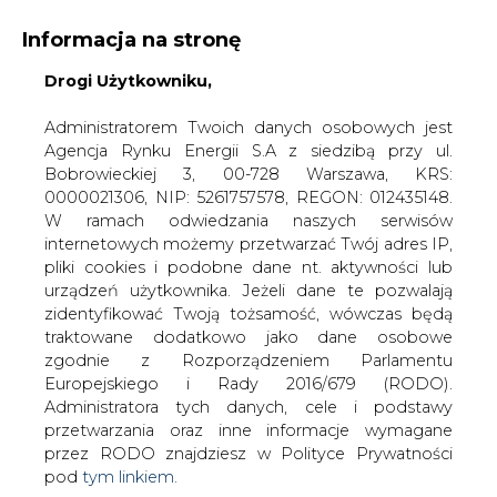
Informacja na stronę
KONTAKT:
REDAKCJA@CIRE.PL
Drogi Użytkowniku,
WYDAWCA PORTALU:
Administratorem Twoich danych osobowych jest
Agencja Rynku Energii S.A z siedzibą przy ul.
A
A
A
WIELKOŚĆ TEKSTU
WYSOKI KONTRAST
Bobrowieckiej 3, 00-728 Warszawa, KRS:
0000021306, NIP: 5261757578, REGON: 012435148.
ZALOGUJ SIĘ
W ramach odwiedzania naszych serwisów
internetowych możemy przetwarzać Twój adres IP,
pliki cookies i podobne dane nt. aktywności lub
urządzeń użytkownika. Jeżeli dane te pozwalają
zidentyfikować Twoją tożsamość, wówczas będą
traktowane dodatkowo jako dane osobowe
zgodnie z Rozporządzeniem Parlamentu
Europejskiego i Rady 2016/679 (RODO).
Administratora tych danych, cele i podstawy
przetwarzania oraz inne informacje wymagane
przez RODO znajdziesz w Polityce Prywatności
pod
tym linkiem.
WŁĄCZ CIRE.TV