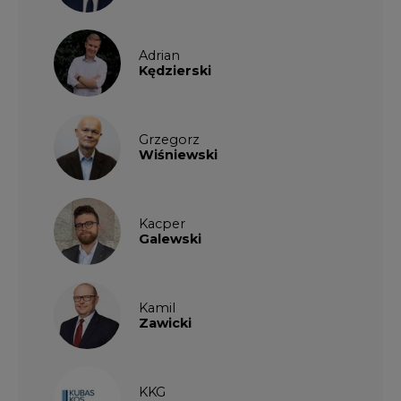
Adrian
Kędzierski
Grzegorz
Wiśniewski
Kacper
Galewski
Kamil
Zawicki
KKG