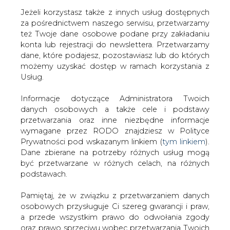
Jeżeli korzystasz także z innych usług dostępnych
za pośrednictwem naszego serwisu, przetwarzamy
też Twoje dane osobowe podane przy zakładaniu
konta lub rejestracji do newslettera. Przetwarzamy
Strona główna
/
SERWIS INFORMACYJNY CIRE
dane, które podajesz, pozostawiasz lub do których
24
/
Komunikaty OSP
możemy uzyskać dostęp w ramach korzystania z
Usług.
2007-06-29 00:00
drukuj
Informacje dotyczące Administratora Twoich
skomentuj
danych osobowych a także cele i podstawy
udostępnij
:
przetwarzania oraz inne niezbędne informacje
wymagane przez RODO znajdziesz w Polityce
Prywatności pod wskazanym linkiem (
tym linkiem
).
Dane zbierane na potrzeby różnych usług mogą
Komunikaty OSP
być przetwarzane w różnych celach, na różnych
podstawach.
Pamiętaj, że w związku z przetwarzaniem danych
osobowych przysługuje Ci szereg gwarancji i praw,
a przede wszystkim prawo do odwołania zgody
oraz prawo sprzeciwu wobec przetwarzania Twoich