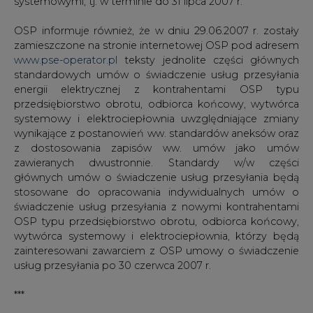
systemowymi, tj. w terminie do 31 lipca 2007 r.
OSP informuje również, że w dniu 29.06.2007 r. zostały
zamieszczone na stronie internetowej OSP pod adresem
www.pse-operator.pl
teksty jednolite części głównych
standardowych umów o świadczenie usług przesyłania
energii elektrycznej z kontrahentami OSP typu
przedsiębiorstwo obrotu, odbiorca końcowy, wytwórca
systemowy i elektrociepłownia uwzględniające zmiany
wynikające z postanowień ww. standardów aneksów oraz
z dostosowania zapisów ww. umów jako umów
zawieranych dwustronnie. Standardy w/w części
głównych umów o świadczenie usług przesyłania będą
stosowane do opracowania indywidualnych umów o
świadczenie usług przesyłania z nowymi kontrahentami
OSP typu przedsiębiorstwo obrotu, odbiorca końcowy,
wytwórca systemowy i elektrociepłownia, którzy będą
zainteresowani zawarciem z OSP umowy o świadczenie
usług przesyłania po 30 czerwca 2007 r.
***