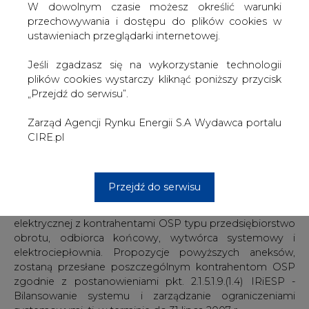
rynku energii elektrycznej dla wszystkich odbiorców,
W dowolnym czasie możesz określić warunki
wprowadzonych Kartą aktualizacji nr B/3/2007 IRiESP -
przechowywania i dostępu do plików cookies w
Bilansowanie systemu i zarządzanie ograniczeniami
ustawieniach przeglądarki internetowej.
systemowymi, opracował standardowe aneksy do umów
o świadczenie usług przesyłania energii elektrycznej z
Jeśli zgadzasz się na wykorzystanie technologii
kontrahentami OSP typu przedsiębiorstwo obrotu,
plików cookies wystarczy kliknąć poniższy przycisk
odbiorca końcowy, wytwórca systemowy i
„Przejdź do serwisu”.
elektrociepłownia. Części główne ww. standardów
aneksów zostały zamieszczone w dniu 29.06.2007 r. na
Zarząd Agencji Rynku Energii S.A Wydawca portalu
stronie internetowej OSP pod adresem
www.pse-
CIRE.pl
operator.pl
.
Na bazie powyższych standardów zostaną opracowane
Przejdź do serwisu
propozycje indywidualnych aneksów do zawartych
umów o świadczenie usług przesyłania energii
elektrycznej z kontrahentami OSP typu przedsiębiorstwo
obrotu, odbiorca końcowy, wytwórca systemowy i
elektrociepłownia. Propozycje powyższych aneksów,
zostaną przesłane poszczególnym kontrahentom OSP
zgodnie z postanowieniami pkt. 2.1.5.1.9.(1.4) IRiESP -
Bilansowanie systemu i zarządzanie ograniczeniami