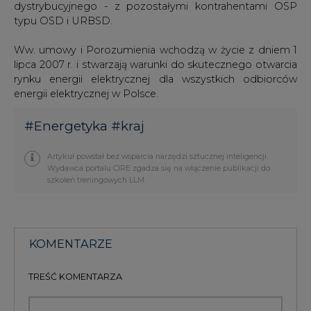
dystrybucyjnego - z pozostałymi kontrahentami OSP
typu OSD i URBSD.
Ww. umowy i Porozumienia wchodzą w życie z dniem 1
lipca 2007 r. i stwarzają warunki do skutecznego otwarcia
rynku energii elektrycznej dla wszystkich odbiorców
energii elektrycznej w Polsce.
#
Energetyka
#
kraj
Artykuł powstał bez wsparcia narzędzi sztucznej inteligencji.
Wydawca portalu CIRE zgadza się na włączenie publikacji do
szkoleń treningowych LLM.
KOMENTARZE
TREŚĆ KOMENTARZA