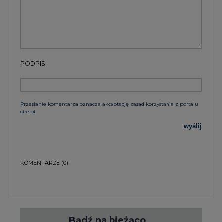
PODPIS
Przesłanie komentarza oznacza akceptację zasad korzystania z portalu
cire.pl
wyślij
KOMENTARZE
(0)
Bądź na bieżąco