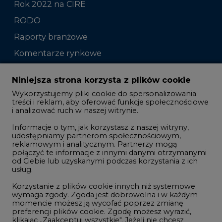
Rok 2022 na CIRE
RODO
Raporty branżowe
Komentarze rynkowe
Zmiany kadrowe na rynku
Niniejsza strona korzysta z plików cookie
Wykorzystujemy pliki cookie do spersonalizowania
Studio CIRE
treści i reklam, aby oferować funkcje społecznościowe
i analizować ruch w naszej witrynie.
Rozmowy o energetyce
Informacje o tym, jak korzystasz z naszej witryny,
Gospodarka
udostępniamy partnerom społecznościowym,
reklamowym i analitycznym. Partnerzy mogą
Geopolityka
połączyć te informacje z innymi danymi otrzymanymi
LTE450
od Ciebie lub uzyskanymi podczas korzystania z ich
usług.
Korzystanie z plików cookie innych niż systemowe
Innowacje i AI
wymaga zgody. Zgoda jest dobrowolna i w każdym
momencie możesz ją wycofać poprzez zmianę
Telekomunikacja i IT
preferencji plików cookie. Zgodę możesz wyrazić,
klikając „Zaakceptuj wszystkie". Jeżeli nie chcesz
Handel emisjami CO2