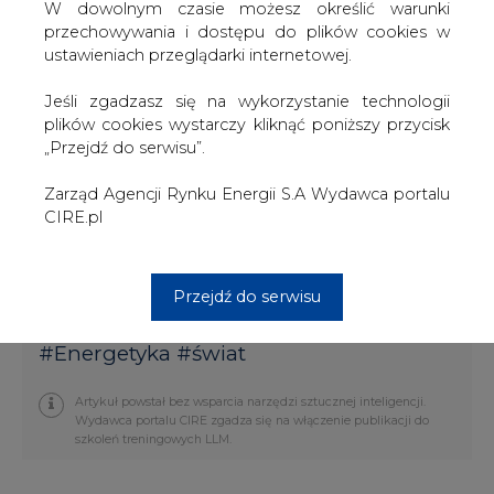
bieżącego roku Grupa EEZ podpisała z energetycznym
W dowolnym czasie możesz określić warunki
ugrupowaniem RAO JES oraz jej spółką-córką TGK-4
przechowywania i dostępu do plików cookies w
umowę o założeniu wspólnego przedsiębiorstwa do
ustawieniach przeglądarki internetowej.
rekonstrukcji elektrowni 2 x 200 MW, budowę nowego
bloku parogazowego z przewidywaną mocą 400 do 420
Jeśli zgadzasz się na wykorzystanie technologii
MW oraz 2 bloków na węgiel po 200 - 250 MW w
plików cookies wystarczy kliknąć poniższy przycisk
lokalizacji Šeekino, 200 km na południe od Moskwy.
„Przejdź do serwisu”.
W I kw. 2007 roku CEZ miał 12,98 mld CZK
Zarząd Agencji Rynku Energii S.A Wydawca portalu
skonsolidowanego zysku netto wobec 10,37 mld CZK
CIRE.pl
zysku rok wcześniej. Skonsolidowane przychody wyniosły
44,12 mld CZK wobec 40,65 mld CZK rok wcześniej.
Według kursu średniego NBP z 7 sierpnia, korona czeska
Przejdź do serwisu
(CZK) kosztowała 0,1348 zł.
#
Energetyka
#
świat
Artykuł powstał bez wsparcia narzędzi sztucznej inteligencji.
Wydawca portalu CIRE zgadza się na włączenie publikacji do
szkoleń treningowych LLM.