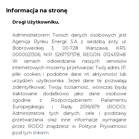
Informacja na stronę
Drogi Użytkowniku,
KONTAKT:
REDAKCJA@CIRE.PL
WYDAWCA PORTALU:
Administratorem Twoich danych osobowych jest
Agencja Rynku Energii S.A z siedzibą przy ul.
A
A
A
WIELKOŚĆ TEKSTU
WYSOKI KONTRAST
Bobrowieckiej 3, 00-728 Warszawa, KRS:
0000021306, NIP: 5261757578, REGON: 012435148.
ZALOGUJ SIĘ
W ramach odwiedzania naszych serwisów
internetowych możemy przetwarzać Twój adres IP,
pliki cookies i podobne dane nt. aktywności lub
urządzeń użytkownika. Jeżeli dane te pozwalają
zidentyfikować Twoją tożsamość, wówczas będą
traktowane dodatkowo jako dane osobowe
zgodnie z Rozporządzeniem Parlamentu
Europejskiego i Rady 2016/679 (RODO).
Administratora tych danych, cele i podstawy
przetwarzania oraz inne informacje wymagane
przez RODO znajdziesz w Polityce Prywatności
pod
tym linkiem.
WŁĄCZ CIRE.TV