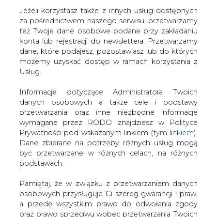
Jeżeli korzystasz także z innych usług dostępnych
za pośrednictwem naszego serwisu, przetwarzamy
też Twoje dane osobowe podane przy zakładaniu
konta lub rejestracji do newslettera. Przetwarzamy
Strona główna
/
SERWIS INFORMACYJNY CIRE
dane, które podajesz, pozostawiasz lub do których
24
/
CEZ wybuduje elektrownie w Moskwie
możemy uzyskać dostęp w ramach korzystania z
Usług.
2007-08-07 00:00
drukuj
Informacje dotyczące Administratora Twoich
skomentuj
danych osobowych a także cele i podstawy
udostępnij
:
przetwarzania oraz inne niezbędne informacje
wymagane przez RODO znajdziesz w Polityce
Prywatności pod wskazanym linkiem (
tym linkiem
).
Dane zbierane na potrzeby różnych usług mogą
CEZ wybuduje elektrownie w
być przetwarzane w różnych celach, na różnych
Moskwie
podstawach.
Pamiętaj, że w związku z przetwarzaniem danych
osobowych przysługuje Ci szereg gwarancji i praw,
a przede wszystkim prawo do odwołania zgody
oraz prawo sprzeciwu wobec przetwarzania Twoich