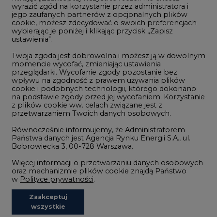
wyrazić zgód na korzystanie przez administratora i
Wodór
jego zaufanych partnerów z opcjonalnych plików
cookie, możesz zdecydować o swoich preferencjach
Górnictwo
wybierając je poniżej i klikając przycisk „Zapisz
ustawienia".
Zmiany klimatyczne
Twoja zgoda jest dobrowolna i możesz ją w dowolnym
momencie wycofać, zmieniając ustawienia
przeglądarki. Wycofanie zgody pozostanie bez
Atom
wpływu na zgodność z prawem używania plików
Fotowoltaika
cookie i podobnych technologii, którego dokonano
na podstawie zgody przed jej wycofaniem. Korzystanie
Offshore wind
z plików cookie ww. celach związane jest z
przetwarzaniem Twoich danych osobowych.
Magazyny energii
Równocześnie informujemy, że Administratorem
Zielone samorządy
Państwa danych jest Agencja Rynku Energii S.A., ul.
Bobrowiecka 3, 00-728 Warszawa.
Zielona gospodarka
Więcej informacji o przetwarzaniu danych osobowych
oraz mechanizmie plików cookie znajdą Państwo
w
Polityce prywatności
.
Zaakceptuj
©2002-
2021 - 2026
-
CIRE.PL
Centrum Informacji o Rynku Energii
wszystkie
REDAKCJA@CIRE.PL
REKLAMA@CIRE.PL