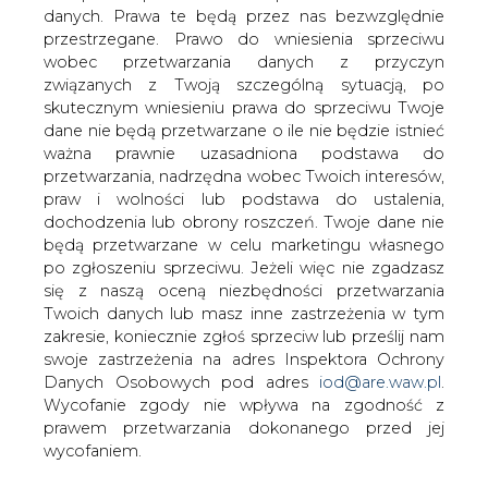
danych. Prawa te będą przez nas bezwzględnie
Czeska grupa energetyczna CEZ została
przestrzegane. Prawo do wniesienia sprzeciwu
wybrana na wykonawcę trzech bloków
wobec przetwarzania danych z przyczyn
elektrowni z całkowitą mocą 600 MW w
związanych z Twoją szczególną sytuacją, po
Moskwie, podała spółka w komunikacie
skutecznym wniesieniu prawa do sprzeciwu Twoje
we wtorek.
dane nie będą przetwarzane o ile nie będzie istnieć
ważna prawnie uzasadniona podstawa do
"Rząd moskiewski wydał uchwałę o budowie trzech
przetwarzania, nadrzędna wobec Twoich interesów,
bloków elektrowni z całkowitą mocą 600 MW w
praw i wolności lub podstawa do ustalenia,
wykonaniu spółki energetycznej EEZ. Umowa
dochodzenia lub obrony roszczeń. Twoje dane nie
inwestycyjna na realizację projektu będzie negocjowana
będą przetwarzane w celu marketingu własnego
w ciągu następujących 6 miesięcy" - podano w
po zgłoszeniu sprzeciwu. Jeżeli więc nie zgadzasz
komunikacie.
się z naszą oceną niezbędności przetwarzania
Twoich danych lub masz inne zastrzeżenia w tym
Trzy nowoczesne bloki parogazowe każdy z mocą 200
zakresie, koniecznie zgłoś sprzeciw lub prześlij nam
MW miałaby grupa CEZ wybudować w północnej części
swoje zastrzeżenia na adres Inspektora Ochrony
Moskwy. Oprócz elektryczności miałaby elektrownia
Danych Osobowych pod adres
iod@are.waw.pl
.
dostarczać do swego bliskiego otoczenia również ciepło.
Wycofanie zgody nie wpływa na zgodność z
prawem przetwarzania dokonanego przed jej
Budowa elektrowni jest już drugim projektem
wycofaniem.
ogłoszonym przez CEZ w Rosji. Pod koniec kwietnia