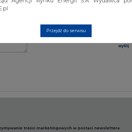
ząd Agencji Rynku Energii S.A Wydawca por
.pl
PODPIS
Przejdź do serwisu
Przesłanie komentarza oznacza akceptację zasad korzystania
z portalu cire.pl
wyślij
rzymywanie treści marketingowych w postaci newslettera