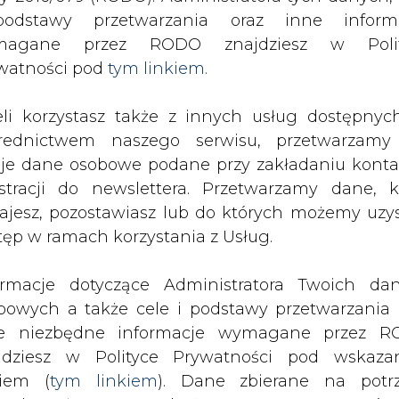
odstawy przetwarzania oraz inne inform
magane przez RODO znajdziesz w Polit
SPODARKA
ZMIANY KADROWE NA RYNKU
CIEP
watności pod
tym linkiem.
eli korzystasz także z innych usług dostępnyc
nformuje o korektach kosztów osieroconych za 2008 rok
rednictwem naszego serwisu, przetwarzamy
drukuj
skomentuj
udostępnij
:
je dane osobowe podane przy zakładaniu konta
estracji do newslettera. Przetwarzamy dane, k
ajesz, pozostawiasz lub do których możemy uzy
tęp w ramach korzystania z Usług.
h kosztów osieroconych za
ormacje dotyczące Administratora Twoich da
bowych a także cele i podstawy przetwarzania 
e niezbędne informacje wymagane przez 
jdziesz w Polityce Prywatności pod wskaz
kiem (
tym linkiem
). Dane zbierane na potr