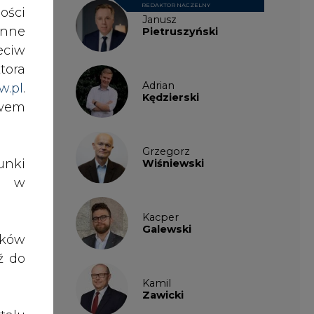
 PGE
REDAKTOR NACZELNY
ości
Janusz
zyna
nne
Pietruszyński
eciw
tora
ekty
Adrian
w.pl
.
Kędzierski
awem
go w
Grzegorz
h na
nki
Wiśniewski
ł.
es w
Kacper
enie
Galewski
ików
ź do
Kamil
Zawicki