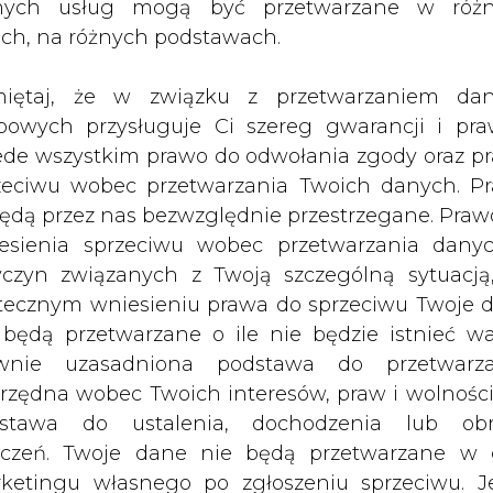
nych usług mogą być przetwarzane w róż
, ustalił wysokość rocznej korekty
ach, na różnych podstawach.
a poczet kosztów osieroconych za 2
osztów zużycia odebranego i kosztów
iętaj, że w związku z przetwarzaniem da
wstałego w jednostkach opalanych
bowych przysługuje Ci szereg gwarancji i pra
ede wszystkim prawo do odwołania zgody oraz p
zeciwu wobec przetwarzania Twoich danych. P
sieroconych zostały wypłacone za 2008 r. w kwoc
będą przez nas bezwzględnie przestrzegane. Praw
y ustalone przez Prezesa URE dla: PGE Elektrowni O
esienia sprzeciwu wobec przetwarzania dany
i
yczyn związanych z Twoją szczególną sytuacją
ów, PGE Elektrociepłowni Lublin-Wrotków,
tecznym wniesieniu prawa do sprzeciwu Twoje 
oncernu Energetycznego, Elektrowni Kozien
 będą przetwarzane o ile nie będzie istnieć w
wa Sarzyna, Elektrociepłowni Chorzów ELCHO 
wnie uzasadniona podstawa do przetwarza
rzędna wobec Twoich interesów, praw i wolności
stawa do ustalenia, dochodzenia lub ob
o i nieodebranego gazu ziemnego powstały
zczeń. Twoje dane nie będą przetwarzane w 
ły wypłacone za 2008 r. Kwoty te zostały usta
ketingu własnego po zgłoszeniu sprzeciwu. Je