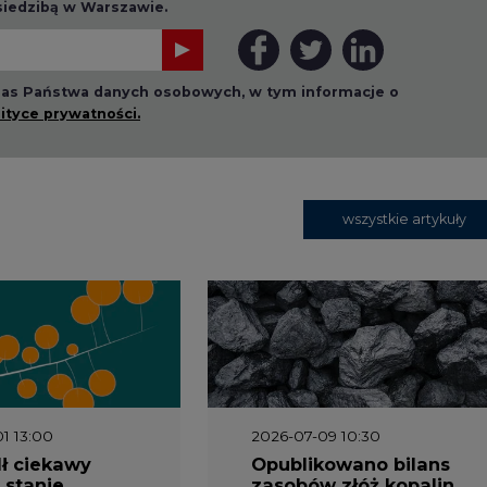
 siedzibą w Warszawie.
 nas Państwa danych osobowych, w tym informacje o
lityce prywatności.
wszystkie artykuły
1 13:00
2026-07-09 10:30
ł ciekawy
Opublikowano bilans
 stanie
zasobów złóż kopalin