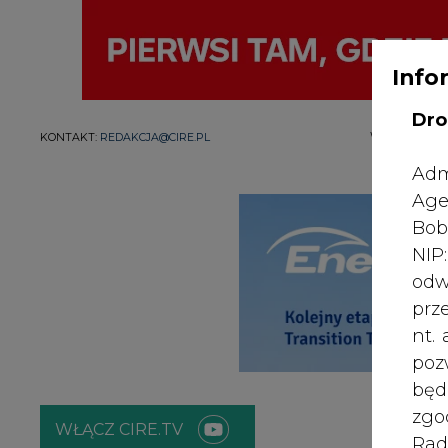
Info
Dro
WYDAWCA PO
KONTAKT:
REDAKCJA@CIRE.PL
Adm
Age
Bob
NI
odw
prz
nt.
poz
bę
zgo
WŁĄCZ CIRE.TV
Rad