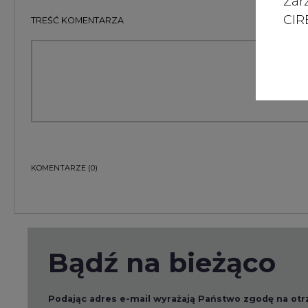
Zar
CIRE
TREŚĆ KOMENTARZA
KOMENTARZE
(0)
Bądź na bieżąco
Podając adres e-mail wyrażają Państwo zgodę na ot