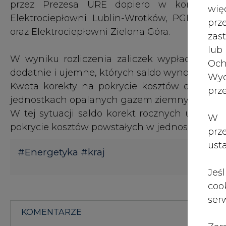
przez Prezesa URE dopiero w korekcie r
wię
Elektrociepłowni Lublin-Wrotków, PGE Elekt
pr
oraz Elektrociepłowni Zielona Góra.
zas
lub
W wyniku rozliczenia zaliczek wypłaconych 
Och
dodatnie i ujemne, których saldo wynosi (-) 434 9
Wyc
Kwota korekty na pokrycie kosztów odebra
prz
jednostkach opalanych gazem ziemnym za 2008 r.
W tej sytuacji saldo korekt rocznych ustalon
W 
pokrycie kosztów powstałych w jednostkach opa
prz
ust
#
Energetyka
#
kraj
Jeś
coo
serw
KOMENTARZE