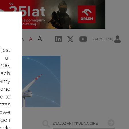
A
A
ZALOGUJ SIĘ
ŚĆ TEKSTU
A
jest
 ul.
306,
ach
żemy
dane
e te
czas
owe
go i
cele