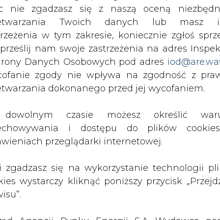
ocznej dla: PGE Elektrociepłowni Rzeszów,
c nie zgadzasz się z naszą oceną niezbędn
rociepłowni Gorzów, Elektrociepłowni Nowa Sar
zetwarzania Twoich danych lub masz i
trzeżenia w tym zakresie, koniecznie zgłoś sprz
 prześlij nam swoje zastrzeżenia na adres Inspek
na pokrycie kosztów osieroconych ustalono kor
rony Danych Osobowych pod adres
iod@are.wa
66,0 tys. zł.
ofanie zgody nie wpływa na zgodność z pr
nego i nieodebranego gazu ziemnego powstałe
etwarzania dokonanego przed jej wycofaniem.
 wynosi (+) 122 676,0 tys. zł.
ych dla kosztów osieroconych i korekt ustalonyc
dowolnym czasie możesz określić waru
lanych gazem ziemnym wynosi (-)312 289,9 tys. z
echowywania i dostępu do plików cooki
awieniach przeglądarki internetowej.
Artykuł powstał bez wsparcia narzędzi sztucznej
inteligencji. Wydawca portalu CIRE zgadza się na włącz
publikacji do szkoleń treningowych LLM.
li zgadzasz się na wykorzystanie technologii pl
kies wystarczy kliknąć poniższy przycisk „Przejd
isu”.