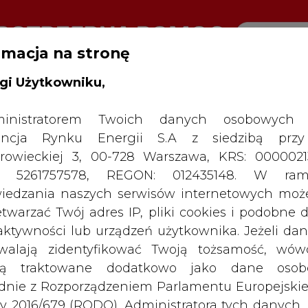
rmacja na stronę
gi Użytkowniku,
RTALU:
WIELKO
WYSOKI KONTRAST
inistratorem Twoich danych osobowych 
ncja Rynku Energii S.A z siedzibą przy
rowieckiej 3, 00-728 Warszawa, KRS: 0000021
P: 5261757578, REGON: 012435148. W ram
iedzania naszych serwisów internetowych mo
etwarzać Twój adres IP, pliki cookies i podobne 
 aktywności lub urządzeń użytkownika. Jeżeli dan
walają zidentyfikować Twoją tożsamość, wów
dą traktowane dodatkowo jako dane osob
dnie z Rozporządzeniem Parlamentu Europejskie
y 2016/679 (RODO). Administratora tych danych, 