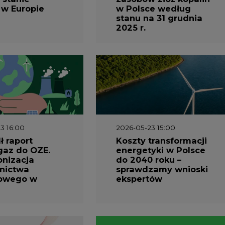
 w Europie
w Polsce według
stanu na 31 grudnia
2025 r.
3 16:00
2026-05-23 15:00
 raport
Koszty transformacji
gaz do OZE.
energetyki w Polsce
nizacja
do 2040 roku –
nictwa
sprawdzamy wnioski
owego w
ekspertów