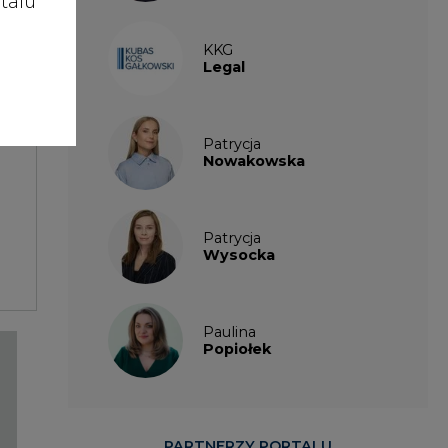
talu
KKG
Legal
Patrycja
Nowakowska
Patrycja
Wysocka
Paulina
Popiołek
PARTNERZY PORTALU