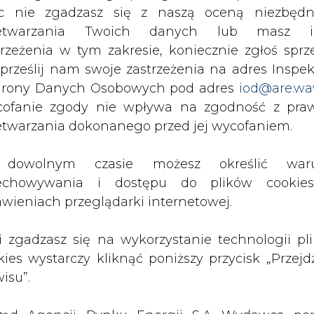
c nie zgadzasz się z naszą oceną niezbędn
y “Polish Energy Utilities - 2010 Outlook" om
zetwarzania Twoich danych lub masz i
 wymagane na infrastrukturę polskiego sek
trzeżenia w tym zakresie, koniecznie zgłoś sprz
yzyka, które mogą opóźnić wdrożenie pl
 prześlij nam swoje zastrzeżenia na adres Inspek
, długi okres realizacji inwestycji, przeszkody pra
rony Danych Osobowych pod adres
iod@are.wa
ania.
ofanie zgody nie wpływa na zgodność z pr
etwarzania dokonanego przed jej wycofaniem.
zna struktura polskiego rynku energetyczneg
rzania energii elektrycznej, oraz silną poz
dowolnym czasie możesz określić waru
irm energetycznych na rynku dystrybucji i sprze
echowywania i dostępu do plików cooki
w średnim i długim okresie.
awieniach przeglądarki internetowej.
Artykuł powstał bez wsparcia narzędzi sztucznej
inteligencji. Wydawca portalu CIRE zgadza się na włącz
li zgadzasz się na wykorzystanie technologii pl
publikacji do szkoleń treningowych LLM.
kies wystarczy kliknąć poniższy przycisk „Przejd
isu”.