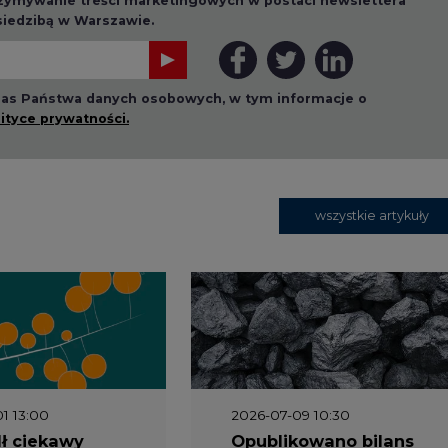
rzymywanie treści marketingowych w postaci newslettera
 siedzibą w Warszawie.
 nas Państwa danych osobowych, w tym informacje o
lityce prywatności.
wszystkie artykuły
1 13:00
2026-07-09 10:30
ł ciekawy
Opublikowano bilans