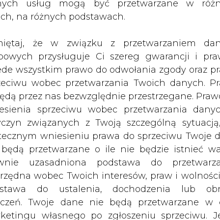
nych usług mogą być przetwarzane w róż
zacją planów inwestycyjnych o znacz
ach, na różnych podstawach.
cie agencja ratingowa Fitch Ratings.
iętaj, że w związku z przetwarzaniem da
owa spółek PGE Polska Grupa Energetyczna, Ta
bowych przysługuje Ci szereg gwarancji i pra
sadniczo niezmieniona, ponieważ firmy mają ba
ede wszystkim prawo do odwołania zgody oraz p
rywatyzacji.
zeciwu wobec przetwarzania Twoich danych. P
będą przez nas bezwzględnie przestrzegane. Praw
alności operacyjnej (FFO) oraz EBITDA oczekiwa
esienia sprzeciwu wobec przetwarzania dany
ej wielkości plany inwestycyjne wartość wol
yczyn związanych z Twoją szczególną sytuacją
eniu dywidend będzie negatywna oraz zwiększy
tecznym wniesieniu prawa do sprzeciwu Twoje 
aporcie Jacek Kawałczewski, analityk w zes
 będą przetwarzane o ile nie będzie istnieć w
wnie uzasadniona podstawa do przetwarza
rzędna wobec Twoich interesów, praw i wolności
ne będą miały relatywnie dobry dostęp do ry
stawa do ustalenia, dochodzenia lub ob
egiczne znaczenie, względnie małą zależność od c
zczeń. Twoje dane nie będą przetwarzane w 
zez Skarb Państwa" - podkreślił.
ketingu własnego po zgłoszeniu sprzeciwu. Je