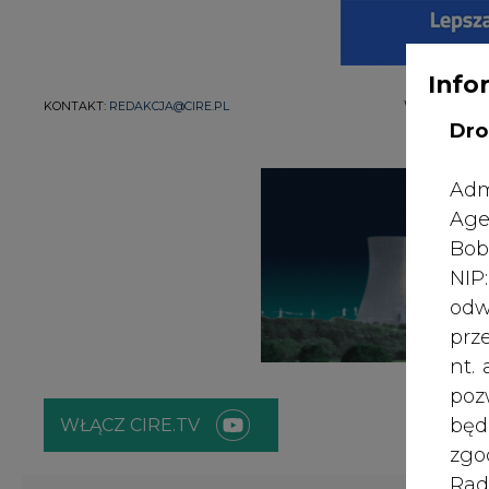
Info
WYDAWCA PO
KONTAKT:
REDAKCJA@CIRE.PL
Dro
Adm
Age
Bob
NI
odw
prz
nt.
poz
bę
WŁĄCZ CIRE.TV
zgo
Rad