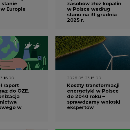
 stanie
zasobów złóż kopalin
 w Europie
w Polsce według
stanu na 31 grudnia
2025 r.
3 16:00
2026-05-23 15:00
 raport
Koszty transformacji
gaz do OZE.
energetyki w Polsce
nizacja
do 2040 roku –
nictwa
sprawdzamy wnioski
owego w
ekspertów