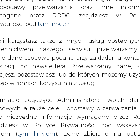
SPODARKA
ZMIANY KADROWE NA RYNKU
CIEP
odstawy przetwarzania oraz inne inform
magane przez RODO znajdziesz w Polit
watności pod
tym linkiem.
: perspektywa polskich firm energetycznych na 2010 jest stabi
eli korzystasz także z innych usług dostępnyc
drukuj
skomentuj
udostępnij
:
rednictwem naszego serwisu, przetwarzamy
je dane osobowe podane przy zakładaniu konta
estracji do newslettera. Przetwarzamy dane, k
ich firm energetycznych na
ajesz, pozostawiasz lub do których możemy uzy
tęp w ramach korzystania z Usług.
ormacje dotyczące Administratora Twoich da
bowych a także cele i podstawy przetwarzania 
e niezbędne informacje wymagane przez 
jdziesz w Polityce Prywatności pod wskaz
kiem (
tym linkiem
). Dane zbierane na potr
etycznych jest stabilna na rok 2010,