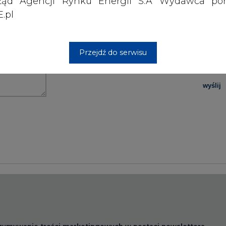
ząd Agencji Rynku Energii S.A Wydawca por
.pl
PODPIS
Przejdź do serwisu
Przesłanie komentarza oznacza akceptację zasad korzystania
z portalu cire.pl
wyślij