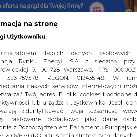
rmacja na stronę
RTALU:
WIELKO
WYSOKI KONTRAST
gi Użytkowniku,
inistratorem Twoich danych osobowych 
ncja Rynku Energii S.A z siedzibą przy
rowieckiej 3, 00-728 Warszawa, KRS: 0000021
P: 5261757578, REGON: 012435148. W ram
iedzania naszych serwisów internetowych mo
etwarzać Twój adres IP, pliki cookies i podobne 
 aktywności lub urządzeń użytkownika. Jeżeli dan
walają zidentyfikować Twoją tożsamość, wów
dą traktowane dodatkowo jako dane osob
dnie z Rozporządzeniem Parlamentu Europejskie
y 2016/679 (RODO). Administratora tych danych, 