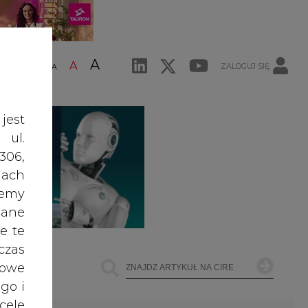
A
A
ZALOGUJ SIĘ
ŚĆ TEKSTU
A
jest
 ul.
306,
ach
żemy
dane
e te
czas
owe
go i
cele