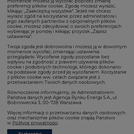
momencie możesz ją wycofać poprzez zmianę
Telekomunikacja i IT
preferencji plików cookie. Zgodę możesz wyrazić,
klikając „Zaakceptuj wszystkie". Jeżeli nie chcesz
Handel emisjami CO2
wyrazić zgód na korzystanie przez administratora i
Wodór
jego zaufanych partnerów z opcjonalnych plików
cookie, możesz zdecydować o swoich preferencjach
Górnictwo
wybierając je poniżej i klikając przycisk „Zapisz
ustawienia".
Zmiany klimatyczne
Twoja zgoda jest dobrowolna i możesz ją w dowolnym
momencie wycofać, zmieniając ustawienia
przeglądarki. Wycofanie zgody pozostanie bez
Atom
wpływu na zgodność z prawem używania plików
Fotowoltaika
cookie i podobnych technologii, którego dokonano
na podstawie zgody przed jej wycofaniem. Korzystanie
Offshore wind
z plików cookie ww. celach związane jest z
przetwarzaniem Twoich danych osobowych.
Magazyny energii
Równocześnie informujemy, że Administratorem
Zielone samorządy
Państwa danych jest Agencja Rynku Energii S.A., ul.
Bobrowiecka 3, 00-728 Warszawa.
Zielona gospodarka
Więcej informacji o przetwarzaniu danych osobowych
oraz mechanizmie plików cookie znajdą Państwo
w
Polityce prywatności
.
Zaakceptuj