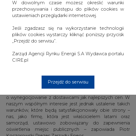
oświetlaniem poznańskich ulic od wielu lat. Przejęcie
W dowolnym czasie możesz określić warunki
majątku, który i tak był pod naszą opieką jest więc dla nas
przechowywania i dostępu do plików cookies w
całkowicie naturalnym ruchem. Ta decyzja uprości nasze
ustawieniach przeglądarki internetowej.
kontakty z klientami” - komentuje umowę Piotr
Grocholewski, dyrektor poznańskiego oddziału spółki
Jeśli zgadzasz się na wykorzystanie technologii
Eneos.
plików cookies wystarczy kliknąć poniższy przycisk
„Przejdź do serwisu”.
Z chwilą przejęcia majątku oświetleniowego, Eneos
będzie proponował samorządowi Poznania
Zarząd Agencji Rynku Energii S.A Wydawca portalu
kompleksową usługę oświetleniową, w skład której
CIRE.pl
wchodzić będzie m.in. eksploatacja i serwis urządzeń,
inwestycje oraz cena energii.
- Od tej pory to Eneos, jako właściciel infrastruktury
Przejdź do serwisu
oświetleniowej sam będzie zawierał umowy, w tym
również umowy na dostawę energii elektrycznej, dbając
o wynegocjowanie z dostawcami jak najlepszych cen. W
naszym wspólnym interesie jest jednak ustalenie takich
warunków, które będą satysfakcjonowały obie strony –
nas, jako firmę, która jest właścicielem latarni oraz
samorząd, ustawowo zobowiązany do zapewnienia
oświetlenia miejsc publicznych – zapowiada Piotr
Koczorowski Prezes Zarządu Eneos.