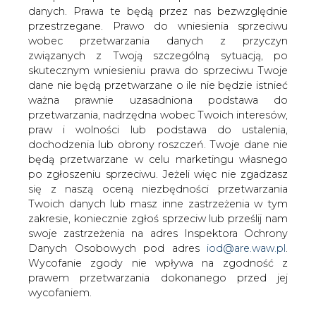
danych. Prawa te będą przez nas bezwzględnie
przestrzegane. Prawo do wniesienia sprzeciwu
wobec przetwarzania danych z przyczyn
Wszystkie latarnie należące dotąd do
związanych z Twoją szczególną sytuacją, po
Enei, na mocy umowy zawartej 13
skutecznym wniesieniu prawa do sprzeciwu Twoje
września br., stanowią własność
dane nie będą przetwarzane o ile nie będzie istnieć
wchodzącej w skład grupy kapitałowej
ważna prawnie uzasadniona podstawa do
Enea spółki Eneos. Sąd Rejonowy
przetwarzania, nadrzędna wobec Twoich interesów,
Poznań - Nowe Miasto i Wilda
praw i wolności lub podstawa do ustalenia,
zarejestrował właśnie podwyższenie
dochodzenia lub obrony roszczeń. Twoje dane nie
kapitału zakładowego tej spółki, co
będą przetwarzane w celu marketingu własnego
stanowi formalne zakończenie
po zgłoszeniu sprzeciwu. Jeżeli więc nie zgadzasz
procedury przejmowania przez nią
się z naszą oceną niezbędności przetwarzania
infrastruktury oświetleniowej
Twoich danych lub masz inne zastrzeżenia w tym
zakresie, koniecznie zgłoś sprzeciw lub prześlij nam
poznańskich ulic.
swoje zastrzeżenia na adres Inspektora Ochrony
Firma Eneos przejęła majątek oświetleniowy na terenie
Danych Osobowych pod adres
iod@are.waw.pl
.
Poznania od Enei zgodnie z planami grupy,
Wycofanie zgody nie wpływa na zgodność z
zakładającymi przekazywanie wyspecjalizowanych zadań
prawem przetwarzania dokonanego przed jej
spółkom posiadającym sprzęt i kadry
wycofaniem.
najodpowiedniejsze do ich realizacji. „Zajmujemy się