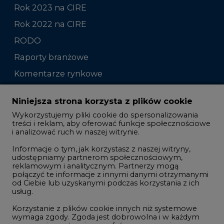
Rok 2023 na CIRE
Rok 2022 na CIRE
RODO
Raporty branżowe
Komentarze rynkowe
Zmiany kadrowe na rynku
Niniejsza strona korzysta z plików cookie
Wykorzystujemy pliki cookie do spersonalizowania
Studio CIRE
treści i reklam, aby oferować funkcje społecznościowe
i analizować ruch w naszej witrynie.
Rozmowy o energetyce
Informacje o tym, jak korzystasz z naszej witryny,
Gospodarka
udostępniamy partnerom społecznościowym,
reklamowym i analitycznym. Partnerzy mogą
Geopolityka
połączyć te informacje z innymi danymi otrzymanymi
LTE450
od Ciebie lub uzyskanymi podczas korzystania z ich
usług.
Korzystanie z plików cookie innych niż systemowe
Innowacje i AI
wymaga zgody. Zgoda jest dobrowolna i w każdym