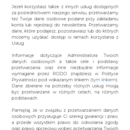
Jeżeli korzystasz także z innych usług dostępnych
za pośrednictwem naszego serwisu, przetwarzamy
też Twoje dane osobowe podane przy zakładaniu
konta lub rejestracji do newslettera. Przetwarzamy
Strona główna
/
SERWIS INFORMACYJNY CIRE
dane, które podajesz, pozostawiasz lub do których
24
/
Enea przenosi działalność w zakresie oświetlenia
możemy uzyskać dostęp w ramach korzystania z
ulic do spółki córki
Usług.
2011-10-21 00:00
Informacje dotyczące Administratora Twoich
drukuj
danych osobowych a także cele i podstawy
skomentuj
przetwarzania oraz inne niezbędne informacje
udostępnij
:
wymagane przez RODO znajdziesz w Polityce
Prywatności pod wskazanym linkiem (
tym linkiem
).
Dane zbierane na potrzeby różnych usług mogą
być przetwarzane w różnych celach, na różnych
Enea przenosi działalność w
podstawach.
zakresie oświetlenia ulic do spółki
córki
Pamiętaj, że w związku z przetwarzaniem danych
osobowych przysługuje Ci szereg gwarancji i praw,
a przede wszystkim prawo do odwołania zgody
oraz prawo sprzeciwu wobec przetwarzania Twoich