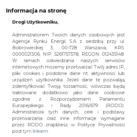
Informacja na stronę
Drogi Użytkowniku,
KONTAKT:
REDAKCJA@CIRE.PL
WYDAWCA PORTALU:
Administratorem Twoich danych osobowych jest
Agencja Rynku Energii S.A z siedzibą przy ul.
A
A
A
WIELKOŚĆ TEKSTU
WYSOKI KONTRAST
Bobrowieckiej 3, 00-728 Warszawa, KRS:
0000021306, NIP: 5261757578, REGON: 012435148.
ZALOGUJ SIĘ
W ramach odwiedzania naszych serwisów
internetowych możemy przetwarzać Twój adres IP,
pliki cookies i podobne dane nt. aktywności lub
urządzeń użytkownika. Jeżeli dane te pozwalają
zidentyfikować Twoją tożsamość, wówczas będą
traktowane dodatkowo jako dane osobowe
zgodnie z Rozporządzeniem Parlamentu
Europejskiego i Rady 2016/679 (RODO).
Administratora tych danych, cele i podstawy
przetwarzania oraz inne informacje wymagane
przez RODO znajdziesz w Polityce Prywatności
pod
tym linkiem.
WŁĄCZ CIRE.TV