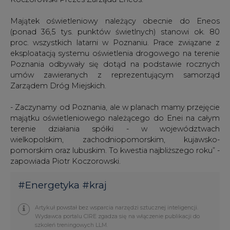
Majątek oświetleniowy należący obecnie do Eneos
(ponad 36,5 tys. punktów świetlnych) stanowi ok. 80
proc. wszystkich latarni w Poznaniu. Prace związane z
eksploatacją systemu oświetlenia drogowego na terenie
Poznania odbywały się dotąd na podstawie rocznych
umów zawieranych z reprezentującym samorząd
Zarządem Dróg Miejskich.
- Zaczynamy od Poznania, ale w planach mamy przejęcie
majątku oświetleniowego należącego do Enei na całym
terenie działania spółki - w województwach
wielkopolskim, zachodniopomorskim, kujawsko-
pomorskim oraz lubuskim. To kwestia najbliższego roku” -
zapowiada Piotr Koczorowski.
#
Energetyka
#
kraj
Artykuł powstał bez wsparcia narzędzi sztucznej inteligencji.
Wydawca portalu CIRE zgadza się na włączenie publikacji do
szkoleń treningowych LLM.