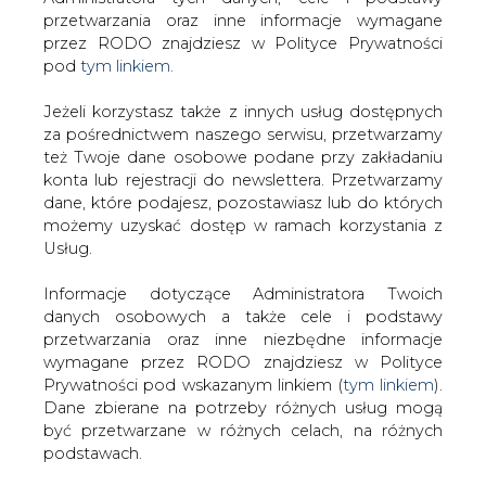
Strona główna
/
SERWIS INFORMACYJNY CIRE
Jeżeli korzystasz także z innych usług dostępnych
24
/
Komunikat OSP w sprawie spotkania nt.
za pośrednictwem naszego serwisu, przetwarzamy
też Twoje dane osobowe podane przy zakładaniu
redysponowania nierynkowego OZE dla potrzeb
konta lub rejestracji do newslettera. Przetwarzamy
bilansowania krajowego systemu
dane, które podajesz, pozostawiasz lub do których
elektroenergetycznego (KSE)
możemy uzyskać dostęp w ramach korzystania z
Redakcja
CIRE.PL
Usług.
2025-05-13 20:30
drukuj
Informacje dotyczące Administratora Twoich
skomentuj
danych osobowych a także cele i podstawy
przetwarzania oraz inne niezbędne informacje
udostępnij
:
wymagane przez RODO znajdziesz w Polityce
Prywatności pod wskazanym linkiem (
tym linkiem
).
Dane zbierane na potrzeby różnych usług mogą
być przetwarzane w różnych celach, na różnych
podstawach.
Pamiętaj, że w związku z przetwarzaniem danych
osobowych przysługuje Ci szereg gwarancji i praw,
a przede wszystkim prawo do odwołania zgody
oraz prawo sprzeciwu wobec przetwarzania Twoich