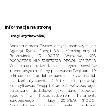
WYDAWCA PORTALU:
Informacja na stronę
A
A
A
Drogi Użytkowniku,
WIELKOŚĆ TEKSTU
WYSOKI KONTRAST
ZALOGUJ SIĘ
Administratorem Twoich danych osobowych jest
Agencja Rynku Energii S.A z siedzibą przy ul.
Bobrowieckiej 3, 00-728 Warszawa, KRS:
0000021306, NIP: 5261757578, REGON: 012435148.
W ramach odwiedzania naszych serwisów
internetowych możemy przetwarzać Twój adres IP,
pliki cookies i podobne dane nt. aktywności lub
urządzeń użytkownika. Jeżeli dane te pozwalają
zidentyfikować Twoją tożsamość, wówczas będą
traktowane dodatkowo jako dane osobowe
zgodnie z Rozporządzeniem Parlamentu
Europejskiego i Rady 2016/679 (RODO).
WŁĄCZ CIRE.TV
Administratora tych danych, cele i podstawy
przetwarzania oraz inne informacje wymagane
przez RODO znajdziesz w Polityce Prywatności
pod
tym linkiem.