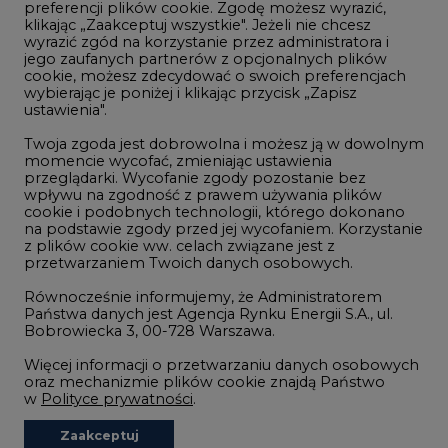
Górnictwo
wybierając je poniżej i klikając przycisk „Zapisz
ustawienia".
Zmiany klimatyczne
Twoja zgoda jest dobrowolna i możesz ją w dowolnym
momencie wycofać, zmieniając ustawienia
przeglądarki. Wycofanie zgody pozostanie bez
Atom
wpływu na zgodność z prawem używania plików
Fotowoltaika
cookie i podobnych technologii, którego dokonano
na podstawie zgody przed jej wycofaniem. Korzystanie
Offshore wind
z plików cookie ww. celach związane jest z
przetwarzaniem Twoich danych osobowych.
Magazyny energii
Równocześnie informujemy, że Administratorem
Zielone samorządy
Państwa danych jest Agencja Rynku Energii S.A., ul.
Bobrowiecka 3, 00-728 Warszawa.
Zielona gospodarka
Więcej informacji o przetwarzaniu danych osobowych
oraz mechanizmie plików cookie znajdą Państwo
w
Polityce prywatności
.
Zaakceptuj
©2002-
2021 - 2026
-
CIRE.PL
Centrum Informacji o Rynku Energii
wszystkie
REDAKCJA@CIRE.PL
REKLAMA@CIRE.PL
Niezbędne pliki cookies