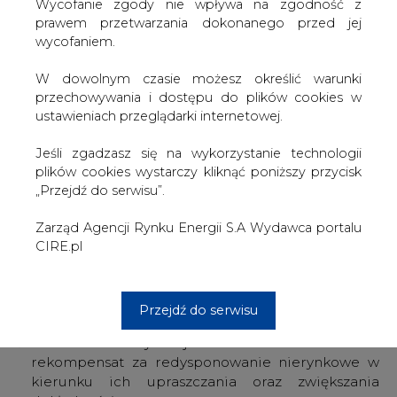
W dowolnym czasie możesz określić warunki
nierynkowego źródeł OZE w celu bilansowania KSE, OSP
przechowywania i dostępu do plików cookies w
zaprasza właścicieli oraz operatorów redysponowanych
ustawieniach przeglądarki internetowej.
zasobów na spotkanie poświęcone bieżącym zasadom
redysponowania nierynkowego oraz planowanym ich
Jeśli zgadzasz się na wykorzystanie technologii
modyfikacjom.
plików cookies wystarczy kliknąć poniższy przycisk
„Przejdź do serwisu”.
Podczas spotkania zostaną omówione następujące
zagadnienia:
Zarząd Agencji Rynku Energii S.A Wydawca portalu
Redysponowanie nierynkowe w kontekście
CIRE.pl
wymogu zbilansowania KSE.
Planowane modyfikacje reguł redysponowania
nierynkowego w kierunku zwiększania stopnia
Przejdź do serwisu
jego proporcjonalności.
Planowane modyfikacje zasad ustalania i rozliczeń
rekompensat za redysponowanie nierynkowe w
kierunku ich upraszczania oraz zwiększania
dokładności.
Rozwój narzędzi informatycznych wspierających
rozliczanie redysponowania nierynkowego.