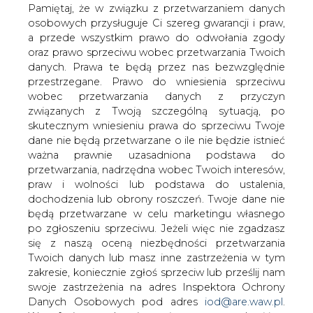
danych. Prawa te będą przez nas bezwzględnie
przestrzegane. Prawo do wniesienia sprzeciwu
Komunikat OSP w sprawie
wobec przetwarzania danych z przyczyn
spotkania nt. redysponowania
związanych z Twoją szczególną sytuacją, po
nierynkowego OZE dla potrzeb
bilansowania krajowego systemu
skutecznym wniesieniu prawa do sprzeciwu Twoje
elektroenergetycznego (KSE)
dane nie będą przetwarzane o ile nie będzie istnieć
ważna prawnie uzasadniona podstawa do
przetwarzania, nadrzędna wobec Twoich interesów,
praw i wolności lub podstawa do ustalenia,
dochodzenia lub obrony roszczeń. Twoje dane nie
będą przetwarzane w celu marketingu własnego
po zgłoszeniu sprzeciwu. Jeżeli więc nie zgadzasz
.
się z naszą oceną niezbędności przetwarzania
Twoich danych lub masz inne zastrzeżenia w tym
zakresie, koniecznie zgłoś sprzeciw lub prześlij nam
swoje zastrzeżenia na adres Inspektora Ochrony
Danych Osobowych pod adres
iod@are.waw.pl
.
Wycofanie zgody nie wpływa na zgodność z
prawem przetwarzania dokonanego przed jej
wycofaniem.
W związku z utrzymującą się koniecznością dokonywania
przez operatora systemu przesyłowego redysponowania