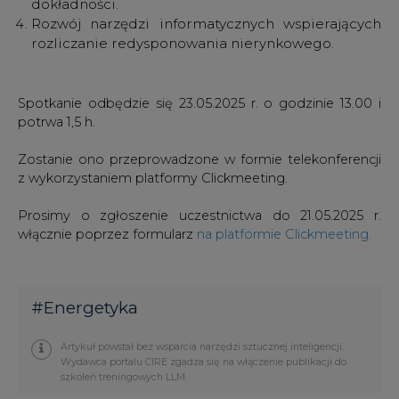
Spotkanie odbędzie się 23.05.2025 r. o godzinie 13.00 i
potrwa 1,5 h.
Zostanie ono przeprowadzone w formie telekonferencji
z wykorzystaniem platformy Clickmeeting.
Prosimy o zgłoszenie uczestnictwa do 21.05.2025 r.
włącznie poprzez formularz
na platformie Clickmeeting
.
#
Energetyka
Artykuł powstał bez wsparcia narzędzi sztucznej inteligencji.
Wydawca portalu CIRE zgadza się na włączenie publikacji do
szkoleń treningowych LLM.
Autor: Redakcja CIRE.PL