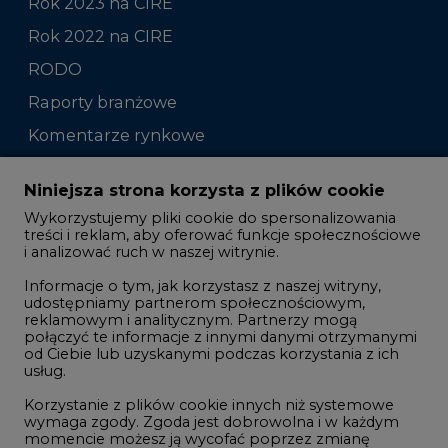
Raporty branżowe
Komentarze rynkowe
Zmiany kadrowe na rynku
Niniejsza strona korzysta z plików cookie
Wykorzystujemy pliki cookie do spersonalizowania
Studio CIRE
treści i reklam, aby oferować funkcje społecznościowe
i analizować ruch w naszej witrynie.
Rozmowy o energetyce
Informacje o tym, jak korzystasz z naszej witryny,
Gospodarka
udostępniamy partnerom społecznościowym,
reklamowym i analitycznym. Partnerzy mogą
Geopolityka
połączyć te informacje z innymi danymi otrzymanymi
LTE450
od Ciebie lub uzyskanymi podczas korzystania z ich
usług.
Korzystanie z plików cookie innych niż systemowe
Innowacje i AI
wymaga zgody. Zgoda jest dobrowolna i w każdym
momencie możesz ją wycofać poprzez zmianę
Telekomunikacja i IT
preferencji plików cookie. Zgodę możesz wyrazić,
klikając „Zaakceptuj wszystkie". Jeżeli nie chcesz
Handel emisjami CO2
wyrazić zgód na korzystanie przez administratora i
Wodór
jego zaufanych partnerów z opcjonalnych plików
cookie, możesz zdecydować o swoich preferencjach