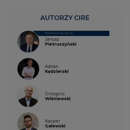
REDAKTOR NACZELNY
Janusz
Pietruszyński
Adrian
Kędzierski
Grzegorz
Wiśniewski
Kacper
Galewski
Kamil
Zawicki