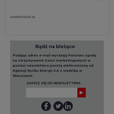
Bądź na bieżąco
Podając adres e-mail wyrażają Państwo zgodę
na otrzymywanie treści marketingowych w
postaci newslettera pocztą elektroniczną od
Agencji Rynku Energii S.A z siedzibą w
Warszawie.
ZAPISZ SIĘ DO NEWSLETTERA
Więcej informacji dotyczących przetwarzania
przez nas Państwa danych osobowych, w tym
informacje o przysługujących Państwu
prawach, znajduje się w
polityce prywatności.