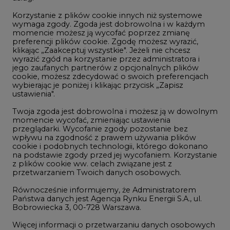
Korzystanie z plików cookie innych niż systemowe
Innowacje i AI
wymaga zgody. Zgoda jest dobrowolna i w każdym
momencie możesz ją wycofać poprzez zmianę
Telekomunikacja i IT
preferencji plików cookie. Zgodę możesz wyrazić,
klikając „Zaakceptuj wszystkie". Jeżeli nie chcesz
Handel emisjami CO2
wyrazić zgód na korzystanie przez administratora i
Wodór
jego zaufanych partnerów z opcjonalnych plików
cookie, możesz zdecydować o swoich preferencjach
Górnictwo
wybierając je poniżej i klikając przycisk „Zapisz
ustawienia".
Zmiany klimatyczne
Twoja zgoda jest dobrowolna i możesz ją w dowolnym
momencie wycofać, zmieniając ustawienia
przeglądarki. Wycofanie zgody pozostanie bez
Atom
wpływu na zgodność z prawem używania plików
Fotowoltaika
cookie i podobnych technologii, którego dokonano
na podstawie zgody przed jej wycofaniem. Korzystanie
Offshore wind
z plików cookie ww. celach związane jest z
przetwarzaniem Twoich danych osobowych.
Magazyny energii
Równocześnie informujemy, że Administratorem
Zielone samorządy
Państwa danych jest Agencja Rynku Energii S.A., ul.
Bobrowiecka 3, 00-728 Warszawa.
Zielona gospodarka
Więcej informacji o przetwarzaniu danych osobowych