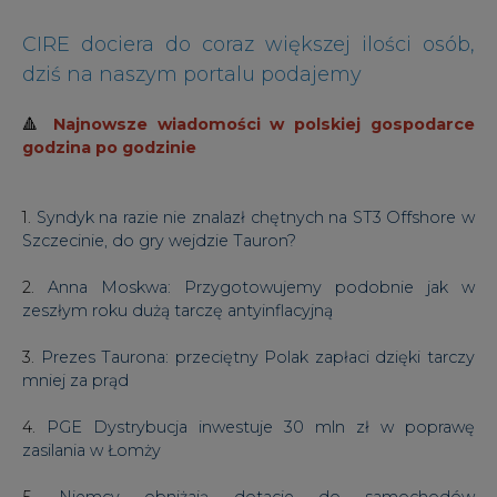
CIRE dociera do coraz większej ilości osób,
dziś na naszym portalu podajemy
🔺
Najnowsze wiadomości w polskiej gospodarce
godzina po godzinie
1.
Syndyk na razie nie znalazł chętnych na ST3 Offshore w
Szczecinie, do gry wejdzie Tauron?
2.
Anna Moskwa: Przygotowujemy podobnie jak w
zeszłym roku dużą tarczę antyinflacyjną
3.
Prezes Taurona: przeciętny Polak zapłaci dzięki tarczy
mniej za prąd
4.
PGE Dystrybucja inwestuje 30 mln zł w poprawę
zasilania w Łomży
5.
Niemcy obniżają dotacje do samochodów