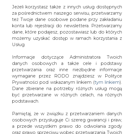
Jeżeli korzystasz także z innych usług dostępnych
za pośrednictwem naszego serwisu, przetwarzamy
też Twoje dane osobowe podane przy zakładaniu
konta lub rejestracji do newslettera. Przetwarzamy
Strona główna
/
SERWIS INFORMACYJNY CIRE
dane, które podajesz, pozostawiasz lub do których
24
/
Poznajemy kulisy dymisji Piotra Naimskiego
możemy uzyskać dostęp w ramach korzystania z
Usług.
Redakcja
CIRE.PL
2022-07-27 17:00
Informacje dotyczące Administratora Twoich
drukuj
danych osobowych a także cele i podstawy
skomentuj
przetwarzania oraz inne niezbędne informacje
udostępnij
:
wymagane przez RODO znajdziesz w Polityce
Prywatności pod wskazanym linkiem (
tym linkiem
).
Dane zbierane na potrzeby różnych usług mogą
być przetwarzane w różnych celach, na różnych
podstawach.
Pamiętaj, że w związku z przetwarzaniem danych
osobowych przysługuje Ci szereg gwarancji i praw,
a przede wszystkim prawo do odwołania zgody
oraz prawo sprzeciwu wobec przetwarzania Twoich