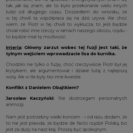
tak, jak się znam, ale to było przekonanie wielu innych
ludzi od długiego czasu. Doszedłem do wniosku, że
w tej chwili ta współpraca się na dziś urywa. Ale choć
wiem, ze Piotr w tej chwili to wyklucza, to jeśli będzie
chciał robić inne rzeczy w ramach naszego obozu, rządu -
to będzie miał tę możliwość.
Interia
: Główny zarzut wobec tej fuzji jest taki, że
tylnym wejściem wprowadzacie lisa do kurnika.
Chodziło nie tylko o fuzję, choć rzeczywiście Piotr był jej
krytykiem, ale argumentował i działał tutaj z najlepszą
wolą. Ale w tle były też inne kwestie.
Konflikt z Danielem Obajtkiem?
Jarosław Kaczyński:
Nie dostrzegam personalnych
animozji.
Nam jest potrzebny wielki koncern - i od razu dodam, że
to nie jest prawda, że będzie de facto rządził Polską, bo
jest za duży na nasz kraj. Proszę być spokojnym.