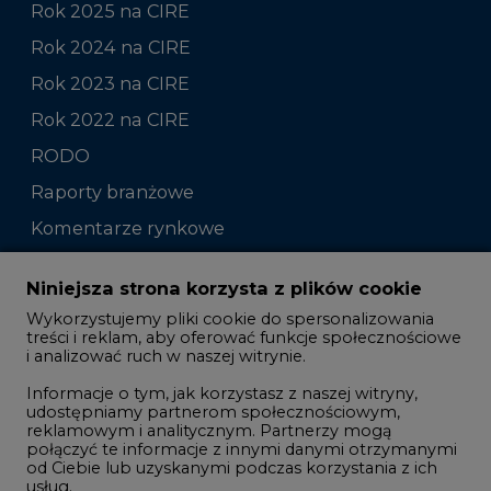
Rok 2025 na CIRE
Rok 2024 na CIRE
Rok 2023 na CIRE
Rok 2022 na CIRE
RODO
Raporty branżowe
Komentarze rynkowe
Zmiany kadrowe na rynku
Niniejsza strona korzysta z plików cookie
Wykorzystujemy pliki cookie do spersonalizowania
Studio CIRE
treści i reklam, aby oferować funkcje społecznościowe
i analizować ruch w naszej witrynie.
Rozmowy o energetyce
Informacje o tym, jak korzystasz z naszej witryny,
Gospodarka
udostępniamy partnerom społecznościowym,
reklamowym i analitycznym. Partnerzy mogą
Geopolityka
połączyć te informacje z innymi danymi otrzymanymi
LTE450
od Ciebie lub uzyskanymi podczas korzystania z ich
usług.