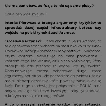
Nie ma pan obaw, że fuzja to nie są same plusy?
Gdzie pan widzi minusy?
Interia
: Pierwsze z brzegu argumenty krytyków to
sprzedaż dużej części infrastruktury Lotosu czy
wejście na polski rynek Saudi Aramco.
Jarosław Kaczyński:
Jeżeli chodzi o Saudi Aramco, to
ta gigantyczna firma wchodzi na stosunkowo duży rynek
środkowoeuropejski sprzedaży ropy naftowej - wiadomo,
czyim kosztem. Nawiązując do pana porównania -
kosztem tego lisa właśnie, dziś nieco wyliniałego, który
próbuje się dziś przebrać za kogoś, kto lisy zwalcza.
Podsumowując: można debatować długo, znam
argumenty obu stron - ale doszedłem do wniosku, że nie
ma tu niebezpieczeństw, które powinny zablokować tę
fuzję. Do tego za chwilę jest połączenie z PGNIG, a na
horyzoncie są też dalsze inwestycje międzynarodowe,
o których na razie nie mogę mówić.
A co o naszym systemie władzy mówi sytuacja,