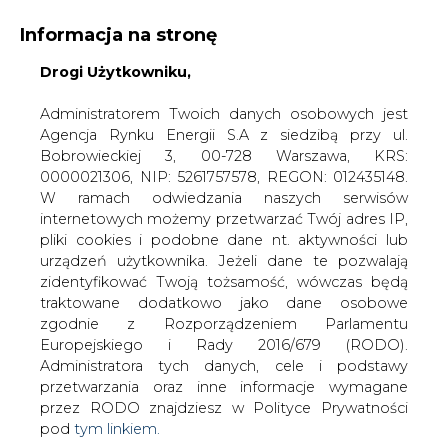
Informacja na stronę
Drogi Użytkowniku,
KONTAKT:
REDAKCJA@CIRE.PL
WYDAWCA PORTALU:
Administratorem Twoich danych osobowych jest
Agencja Rynku Energii S.A z siedzibą przy ul.
A
A
A
WIELKOŚĆ TEKSTU
WYSOKI KONTRAST
Bobrowieckiej 3, 00-728 Warszawa, KRS:
0000021306, NIP: 5261757578, REGON: 012435148.
ZALOGUJ SIĘ
W ramach odwiedzania naszych serwisów
internetowych możemy przetwarzać Twój adres IP,
pliki cookies i podobne dane nt. aktywności lub
urządzeń użytkownika. Jeżeli dane te pozwalają
zidentyfikować Twoją tożsamość, wówczas będą
traktowane dodatkowo jako dane osobowe
zgodnie z Rozporządzeniem Parlamentu
Europejskiego i Rady 2016/679 (RODO).
Administratora tych danych, cele i podstawy
przetwarzania oraz inne informacje wymagane
przez RODO znajdziesz w Polityce Prywatności
pod
tym linkiem.
WŁĄCZ CIRE.TV