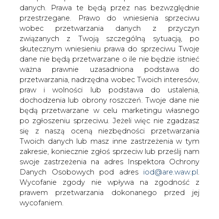
danych. Prawa te będą przez nas bezwzględnie
przestrzegane. Prawo do wniesienia sprzeciwu
Poznajemy kulisy dymisji Piotra
wobec przetwarzania danych z przyczyn
Naimskiego
związanych z Twoją szczególną sytuacją, po
skutecznym wniesieniu prawa do sprzeciwu Twoje
dane nie będą przetwarzane o ile nie będzie istnieć
ważna prawnie uzasadniona podstawa do
przetwarzania, nadrzędna wobec Twoich interesów,
praw i wolności lub podstawa do ustalenia,
dochodzenia lub obrony roszczeń. Twoje dane nie
W wywiadzie dla portalu Interia
będą przetwarzane w celu marketingu własnego
Jarosław Kaczyński przedstawia
po zgłoszeniu sprzeciwu. Jeżeli więc nie zgadzasz
powody odwołania Piotra Naimskiego
się z naszą oceną niezbędności przetwarzania
Twoich danych lub masz inne zastrzeżenia w tym
Portal Interia rozmawia z prezesem PiS. W wywiadzie
zakresie, koniecznie zgłoś sprzeciw lub prześlij nam
pojawia się wątek dymisji Piotra Naimskiego.
swoje zastrzeżenia na adres Inspektora Ochrony
Danych Osobowych pod adres
iod@are.waw.pl
.
Piotr Naimski od 2015 roku pełnił funkcję sekretarza stanu
Wycofanie zgody nie wpływa na zgodność z
w KPRM oraz pełnomocnika rządu ds. Infrastruktury
prawem przetwarzania dokonanego przed jej
energetycznej. Odpowiadał m.in. za projekt Baltic Pipe.
wycofaniem.