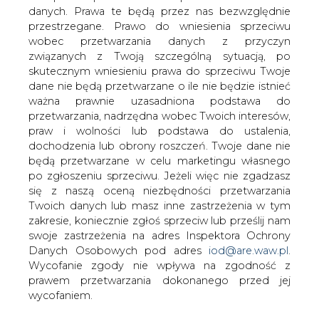
danych. Prawa te będą przez nas bezwzględnie
przestrzegane. Prawo do wniesienia sprzeciwu
wobec przetwarzania danych z przyczyn
związanych z Twoją szczególną sytuacją, po
Enea Elektrownia Połaniec szuka
przewoźnika do transportu 1 mln
skutecznym wniesieniu prawa do sprzeciwu Twoje
ton węgla
dane nie będą przetwarzane o ile nie będzie istnieć
ważna prawnie uzasadniona podstawa do
przetwarzania, nadrzędna wobec Twoich interesów,
praw i wolności lub podstawa do ustalenia,
dochodzenia lub obrony roszczeń. Twoje dane nie
będą przetwarzane w celu marketingu własnego
po zgłoszeniu sprzeciwu. Jeżeli więc nie zgadzasz
Enea Elektrownia Połaniec ogłosiła
się z naszą oceną niezbędności przetwarzania
przetarg na transport do 1 mln ton węgla
Twoich danych lub masz inne zastrzeżenia w tym
energetycznego w okresie 12 miesięcy.
zakresie, koniecznie zgłoś sprzeciw lub prześlij nam
Zamówienie zostało podzielone na dwa
swoje zastrzeżenia na adres Inspektora Ochrony
zadania.
Danych Osobowych pod adres
iod@are.waw.pl
.
Wycofanie zgody nie wpływa na zgodność z
Przedmiotem zamówienia jest wykonanie usługi
prawem przetwarzania dokonanego przed jej
przewozu transportem kolejowym węgla
wycofaniem.
energetycznego z kopalń Polskiej Grupy Górniczej,