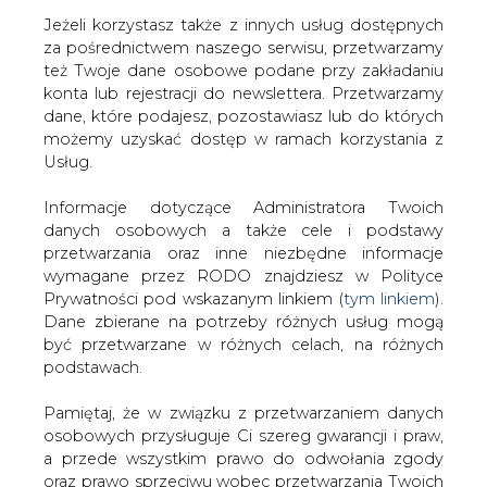
Jeżeli korzystasz także z innych usług dostępnych
za pośrednictwem naszego serwisu, przetwarzamy
też Twoje dane osobowe podane przy zakładaniu
konta lub rejestracji do newslettera. Przetwarzamy
Strona główna
/
TRANSPORT
/
Enea Elektrownia
dane, które podajesz, pozostawiasz lub do których
Połaniec szuka przewoźnika do transportu 1 mln ton
możemy uzyskać dostęp w ramach korzystania z
węgla
Usług.
Redakcja
CIRE.PL
Informacje dotyczące Administratora Twoich
2022-01-19 07:00
danych osobowych a także cele i podstawy
drukuj
przetwarzania oraz inne niezbędne informacje
skomentuj
wymagane przez RODO znajdziesz w Polityce
udostępnij
:
Prywatności pod wskazanym linkiem (
tym linkiem
).
Dane zbierane na potrzeby różnych usług mogą
być przetwarzane w różnych celach, na różnych
podstawach.
Pamiętaj, że w związku z przetwarzaniem danych
osobowych przysługuje Ci szereg gwarancji i praw,
a przede wszystkim prawo do odwołania zgody
oraz prawo sprzeciwu wobec przetwarzania Twoich