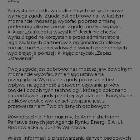
Korzystanie z plików cookie innych niż systemowe
Innowacje i AI
wymaga zgody. Zgoda jest dobrowolna i w każdym
momencie możesz ją wycofać poprzez zmianę
Telekomunikacja i IT
preferencji plików cookie. Zgodę możesz wyrazić,
klikając „Zaakceptuj wszystkie". Jeżeli nie chcesz
Handel emisjami CO2
wyrazić zgód na korzystanie przez administratora i
Wodór
jego zaufanych partnerów z opcjonalnych plików
cookie, możesz zdecydować o swoich preferencjach
Górnictwo
wybierając je poniżej i klikając przycisk „Zapisz
ustawienia".
Zmiany klimatyczne
Twoja zgoda jest dobrowolna i możesz ją w dowolnym
momencie wycofać, zmieniając ustawienia
przeglądarki. Wycofanie zgody pozostanie bez
Atom
wpływu na zgodność z prawem używania plików
Fotowoltaika
cookie i podobnych technologii, którego dokonano
na podstawie zgody przed jej wycofaniem. Korzystanie
Offshore wind
z plików cookie ww. celach związane jest z
przetwarzaniem Twoich danych osobowych.
Magazyny energii
Równocześnie informujemy, że Administratorem
Zielone samorządy
Państwa danych jest Agencja Rynku Energii S.A., ul.
Bobrowiecka 3, 00-728 Warszawa.
Zielona gospodarka
Więcej informacji o przetwarzaniu danych osobowych