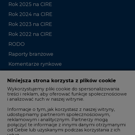
Rok 2025 na CIRE
Rok 2024 na CIRE
Rok 2023 na CIRE
Rok 2022 na CIRE
RODO
Raporty branżowe
Komentarze rynkowe
Zmiany kadrowe na rynku
Niniejsza strona korzysta z plików cookie
Wykorzystujemy pliki cookie do spersonalizowania
Studio CIRE
treści i reklam, aby oferować funkcje społecznościowe
i analizować ruch w naszej witrynie.
Rozmowy o energetyce
Informacje o tym, jak korzystasz z naszej witryny,
Gospodarka
udostępniamy partnerom społecznościowym,
reklamowym i analitycznym. Partnerzy mogą
Geopolityka
połączyć te informacje z innymi danymi otrzymanymi
LTE450
od Ciebie lub uzyskanymi podczas korzystania z ich
usług.