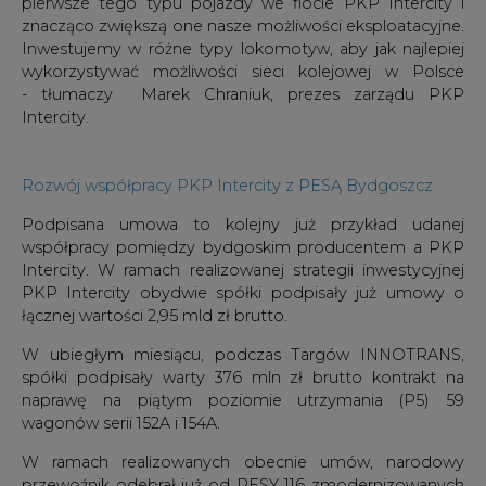
pierwsze tego typu pojazdy we flocie PKP Intercity i
znacząco zwiększą one nasze możliwości eksploatacyjne.
Inwestujemy w różne typy lokomotyw, aby jak najlepiej
wykorzystywać możliwości sieci kolejowej w Polsce
- tłumaczy Marek Chraniuk, prezes zarządu PKP
Intercity.
Rozwój współpracy PKP Intercity z PESĄ Bydgoszcz
Podpisana umowa to kolejny już przykład udanej
współpracy pomiędzy bydgoskim producentem a PKP
Intercity. W ramach realizowanej strategii inwestycyjnej
PKP Intercity obydwie spółki podpisały już umowy o
łącznej wartości 2,95 mld zł brutto.
W ubiegłym miesiącu, podczas Targów INNOTRANS,
spółki podpisały warty 376 mln zł brutto kontrakt na
naprawę na piątym poziomie utrzymania (P5) 59
wagonów serii 152A i 154A.
W ramach realizowanych obecnie umów, narodowy
przewoźnik odebrał już od PESY 116 zmodernizowanych