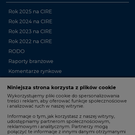
Rok 2025 na CIRE
Rok 2024 na CIRE
Rok 2023 na CIRE
Rok 2022 na CIRE
RODO
Raporty branżowe
Komentarze rynkowe
Zmiany kadrowe na rynku
Niniejsza strona korzysta z plików cookie
Wykorzystujemy pliki cookie do spersonalizowania
Studio CIRE
treści i reklam, aby oferować funkcje społecznościowe
i analizować ruch w naszej witrynie.
Rozmowy o energetyce
Informacje o tym, jak korzystasz z naszej witryny,
Gospodarka
udostępniamy partnerom społecznościowym,
reklamowym i analitycznym. Partnerzy mogą
Geopolityka
połączyć te informacje z innymi danymi otrzymanymi