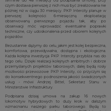
czym dostawa pierwszej z nich musi być zrealizowana nie
później niż w ciągu 30 miesięcy. PKP Intercity planuje w
pierwszej kolejności 6-miesięczną eksploatację
obserwowaną pierwszego pojazdu tak, aby po
obserwacji móc wprowadzić ewentualne poprawki
techniczne, czy udoskonalenia przed obiorem kolejnych
pojazdów.
Bezustannie dążymy do celu, jakim jest kolej bezpieczna,
komfortowa, przewidywalna, dostępna i ekologiczna.
Każda kolejna inwestycja PKP Intercity przybliża nas do
tego celu. Dzięki realizacji kolejnych ambitnych i dobrze
przemyślanych projektów taborowych, dalej będą rosły
możliwości przewozowe PKP Intercity, co przyczyni się
do konsekwentnego podnoszenia jakości świadczonych
usług - mówi Andrzej Bittel, Sekretarz Stanu w
Ministerstwie Infrastruktury.
Podpisana dzisiaj umowa na zakup 16 nowych
lokomotyw hybrydowych to duży krok w dalszym
wzmacnianiu naszego parku taborowego. Będą to