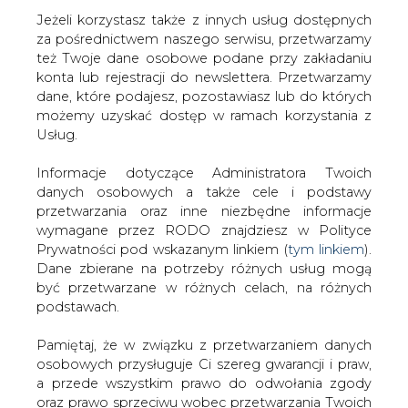
Jeżeli korzystasz także z innych usług dostępnych
za pośrednictwem naszego serwisu, przetwarzamy
też Twoje dane osobowe podane przy zakładaniu
konta lub rejestracji do newslettera. Przetwarzamy
Strona główna
/
TRANSPORT
/
PKP Intercity za ponad
dane, które podajesz, pozostawiasz lub do których
550 mln zł kupuje 16 lokomotyw hybrydowych
możemy uzyskać dostęp w ramach korzystania z
Usług.
Redakcja
CIRE.PL
2022-10-27 06:00
Informacje dotyczące Administratora Twoich
drukuj
danych osobowych a także cele i podstawy
skomentuj
przetwarzania oraz inne niezbędne informacje
udostępnij
:
wymagane przez RODO znajdziesz w Polityce
Prywatności pod wskazanym linkiem (
tym linkiem
).
Dane zbierane na potrzeby różnych usług mogą
być przetwarzane w różnych celach, na różnych
podstawach.
Pamiętaj, że w związku z przetwarzaniem danych
osobowych przysługuje Ci szereg gwarancji i praw,
a przede wszystkim prawo do odwołania zgody
oraz prawo sprzeciwu wobec przetwarzania Twoich