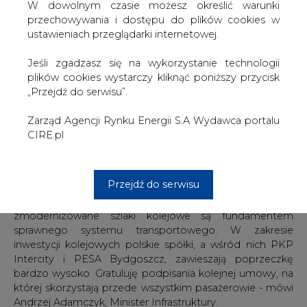
trakcji elektrycznej i 120 km/h w trakcji spalinowej.
W dowolnym czasie możesz określić warunki
przechowywania i dostępu do plików cookies w
Ponadto kontrakt obejmuje świadczenie usług
ustawieniach przeglądarki internetowej.
utrzymania przez co najmniej 60 miesięcy a także
naprawy gwarancyjne.
Jeśli zgadzasz się na wykorzystanie technologii
plików cookies wystarczy kliknąć poniższy przycisk
Wartość zamówienia wynosi 554,6 mln zł brutto.
„Przejdź do serwisu”.
Po raz kolejny mogę powtórzyć, że dotrzymaliśmy
Zarząd Agencji Rynku Energii S.A Wydawca portalu
słowa. Deklarowaliśmy, że polski transport musi być
CIRE.pl
bezpieczny oraz komfortowy i takie wydarzenia jak to
dzisiejsze potwierdzają nasze deklaracje. Stawiamy na
czysty, ekologiczny transport, dlatego robimy wszystko,
Przejdź do serwisu
żeby kolejni Polacy wracali na kolej. Polska jest obecnie
europejskim liderem w inwestycjach transportowych, a
zmodernizowane szlaki kolejowe są fundamentem
sprawnego systemu transportowego. W zakresie
inwestycji kolejowych polskie spółki, a wśród nich PKP
Intercity i PESA Bydgoszcz, zawieszają poprzeczkę
bardzo wysoko. Gratuluję podpisania kolejnej umowy, na
której skorzystają przede wszystkim pasażerowie - mówi
Andrzej Adamczyk, Minister Infrastruktury.