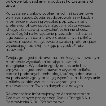
LTE450
od Ciebie lub uzyskanymi podczas korzystania z ich
usług.
Korzystanie z plików cookie innych niż systemowe
Innowacje i AI
wymaga zgody. Zgoda jest dobrowolna i w każdym
momencie możesz ją wycofać poprzez zmianę
Telekomunikacja i IT
preferencji plików cookie. Zgodę możesz wyrazić,
klikając „Zaakceptuj wszystkie". Jeżeli nie chcesz
Handel emisjami CO2
wyrazić zgód na korzystanie przez administratora i
Wodór
jego zaufanych partnerów z opcjonalnych plików
cookie, możesz zdecydować o swoich preferencjach
Górnictwo
wybierając je poniżej i klikając przycisk „Zapisz
ustawienia".
Zmiany klimatyczne
Twoja zgoda jest dobrowolna i możesz ją w dowolnym
momencie wycofać, zmieniając ustawienia
przeglądarki. Wycofanie zgody pozostanie bez
Atom
wpływu na zgodność z prawem używania plików
Fotowoltaika
cookie i podobnych technologii, którego dokonano
na podstawie zgody przed jej wycofaniem. Korzystanie
Offshore wind
z plików cookie ww. celach związane jest z
przetwarzaniem Twoich danych osobowych.
Magazyny energii
Równocześnie informujemy, że Administratorem
Zielone samorządy
Państwa danych jest Agencja Rynku Energii S.A., ul.
Bobrowiecka 3, 00-728 Warszawa.
Zielona gospodarka