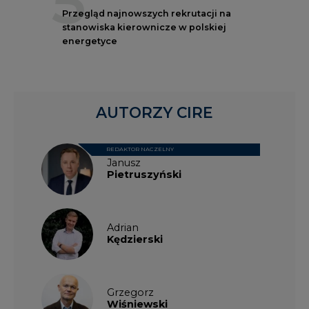
5
Przegląd najnowszych rekrutacji na
stanowiska kierownicze w polskiej
energetyce
AUTORZY CIRE
REDAKTOR NACZELNY
Janusz
Pietruszyński
Adrian
Kędzierski
Grzegorz
Wiśniewski