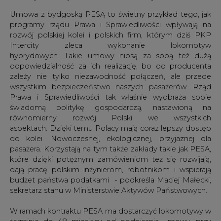
Umowa z bydgoską PESĄ to świetny przykład tego, jak
programy rządu Prawa i Sprawiedliwości wpływają na
rozwój polskiej kolei i polskich firm, którym dziś PKP
Intercity zleca wykonanie lokomotyw
hybrydowych. Takie umowy niosą za sobą też dużą
odpowiedzialność za ich realizację, bo od producenta
zależy nie tylko niezawodność połączeń, ale przede
wszystkim bezpieczeństwo naszych pasażerów. Rząd
Prawa i Sprawiedliwości tak właśnie wyobraża sobie
świadomą politykę gospodarczą, nastawioną na
równomierny rozwój Polski we wszystkich
aspektach. Dzięki temu Polacy mają coraz lepszy dostęp
do kolei. Nowoczesnej, ekologicznej, przyjaznej dla
pasażera. Korzystają na tym także zakłady takie jak PESA,
które dzięki potężnym zamówieniom też się rozwijają,
dają pracę polskim inżynierom, robotnikom i wspierają
budżet państwa podatkami - podkreśla Maciej Małecki,
sekretarz stanu w Ministerstwie Aktywów Państwowych.
W ramach kontraktu PESA ma dostarczyć lokomotywy w
terminie do 48 miesięcy od podpisania umowy, przy