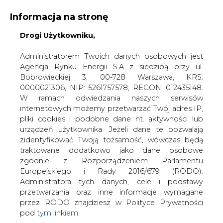
Informacja na stronę
Drogi Użytkowniku,
KONTAKT:
REDAKCJA@CIRE.PL
WYDAWCA PORTALU:
Administratorem Twoich danych osobowych jest
Agencja Rynku Energii S.A z siedzibą przy ul.
A
A
A
WIELKOŚĆ TEKSTU
WYSOKI KONTRAST
Bobrowieckiej 3, 00-728 Warszawa, KRS:
0000021306, NIP: 5261757578, REGON: 012435148.
ZALOGUJ SIĘ
W ramach odwiedzania naszych serwisów
internetowych możemy przetwarzać Twój adres IP,
pliki cookies i podobne dane nt. aktywności lub
urządzeń użytkownika. Jeżeli dane te pozwalają
zidentyfikować Twoją tożsamość, wówczas będą
traktowane dodatkowo jako dane osobowe
zgodnie z Rozporządzeniem Parlamentu
Europejskiego i Rady 2016/679 (RODO).
Administratora tych danych, cele i podstawy
przetwarzania oraz inne informacje wymagane
przez RODO znajdziesz w Polityce Prywatności
pod
tym linkiem.
WŁĄCZ CIRE.TV