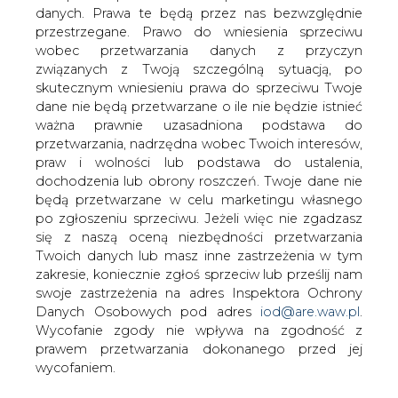
danych. Prawa te będą przez nas bezwzględnie
przestrzegane. Prawo do wniesienia sprzeciwu
PKP Intercity za ponad 550 mln zł
wobec przetwarzania danych z przyczyn
kupuje 16 lokomotyw hybrydowych
związanych z Twoją szczególną sytuacją, po
skutecznym wniesieniu prawa do sprzeciwu Twoje
dane nie będą przetwarzane o ile nie będzie istnieć
ważna prawnie uzasadniona podstawa do
przetwarzania, nadrzędna wobec Twoich interesów,
praw i wolności lub podstawa do ustalenia,
dochodzenia lub obrony roszczeń. Twoje dane nie
PKP Intercity podpisało kontrakt z PESĄ
będą przetwarzane w celu marketingu własnego
Bydgoszcz na zakup 16 nowych
po zgłoszeniu sprzeciwu. Jeżeli więc nie zgadzasz
lokomotyw elektryczno-spalinowych
się z naszą oceną niezbędności przetwarzania
wraz ze świadczeniem usług
Twoich danych lub masz inne zastrzeżenia w tym
utrzymania. Hybrydowe lokomotywy
zakresie, koniecznie zgłoś sprzeciw lub prześlij nam
będą pierwszymi tego typu pojazdami w
swoje zastrzeżenia na adres Inspektora Ochrony
parku taborowym przewoźnika
Danych Osobowych pod adres
iod@are.waw.pl
.
Wycofanie zgody nie wpływa na zgodność z
Umowa podpisana przez PKP Intercity z bydgoskim
prawem przetwarzania dokonanego przed jej
producentem obejmuje dostawę 16 lokomotyw
wycofaniem.
hybrydowych o maksymalnej prędkości 160 km/h w