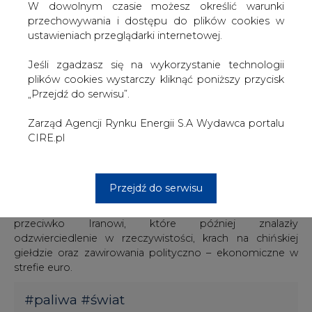
jedyna szansa, aby utrzymać dywidendy na
W dowolnym czasie możesz określić warunki
dotychczasowym poziomie.
przechowywania i dostępu do plików cookies w
ustawieniach przeglądarki internetowej.
Jeszcze w maju br. agencja konsultingowa Rystad
Energy szacowała, że wartość opóźnionych inwestycji
Jeśli zgadzasz się na wykorzystanie technologii
wyniesie około 118 mld dolarów. Od tamtego momentu
plików cookies wystarczy kliknąć poniższy przycisk
ropa Brent notowała jednak kolejne spadki – w chwili
„Przejdź do serwisu”.
obecnej cena za baryłkę jest najniższa od pół roku, a
Wood Mackenzie ocenia ,,straty” na 200 mld USD.
Zarząd Agencji Rynku Energii S.A Wydawca portalu
CIRE.pl
Sytuacja na światowych rynkach jest pochodną zbiegu
wielu czynników, do najważniejszych należą: decyzja
OPEC z listopada ubiegłego roku o utrzymaniu produkcji
Przejdź do serwisu
ropy na dotychczasowym poziomie – pomimo
zauważanej nadpodaży, spekulacje o zniesieniu sankcji
przeciwko Iranowi, które później znalazły
odzwierciedlenie w rzeczywistości, krach na chińskiej
giełdzie oraz zawirowania polityczno – ekonomiczne w
strefie euro.
#
paliwa
#
świat