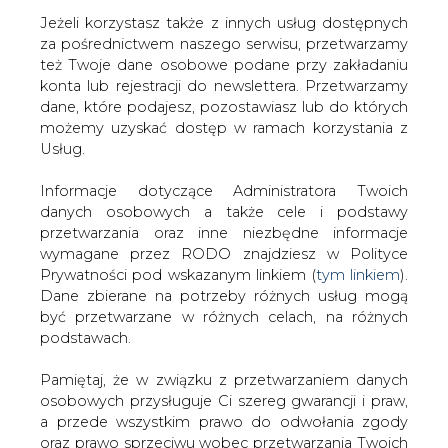
Jeżeli korzystasz także z innych usług dostępnych
za pośrednictwem naszego serwisu, przetwarzamy
też Twoje dane osobowe podane przy zakładaniu
konta lub rejestracji do newslettera. Przetwarzamy
Strona główna
/
SERWIS INFORMACYJNY CIRE
dane, które podajesz, pozostawiasz lub do których
24
/
Niskie ceny ropy blokują inwestycje o wartości 200
możemy uzyskać dostęp w ramach korzystania z
mld USD
Usług.
2015-07-28 00:00
Informacje dotyczące Administratora Twoich
drukuj
danych osobowych a także cele i podstawy
skomentuj
przetwarzania oraz inne niezbędne informacje
udostępnij
:
wymagane przez RODO znajdziesz w Polityce
Prywatności pod wskazanym linkiem (
tym linkiem
).
Dane zbierane na potrzeby różnych usług mogą
być przetwarzane w różnych celach, na różnych
Niskie ceny ropy blokują inwestycje
podstawach.
o wartości 200 mld USD
Pamiętaj, że w związku z przetwarzaniem danych
osobowych przysługuje Ci szereg gwarancji i praw,
a przede wszystkim prawo do odwołania zgody
oraz prawo sprzeciwu wobec przetwarzania Twoich