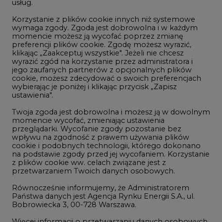
usług.
Korzystanie z plików cookie innych niż systemowe
Innowacje i AI
wymaga zgody. Zgoda jest dobrowolna i w każdym
momencie możesz ją wycofać poprzez zmianę
Telekomunikacja i IT
preferencji plików cookie. Zgodę możesz wyrazić,
klikając „Zaakceptuj wszystkie". Jeżeli nie chcesz
Handel emisjami CO2
wyrazić zgód na korzystanie przez administratora i
Wodór
jego zaufanych partnerów z opcjonalnych plików
cookie, możesz zdecydować o swoich preferencjach
Górnictwo
wybierając je poniżej i klikając przycisk „Zapisz
ustawienia".
Zmiany klimatyczne
Twoja zgoda jest dobrowolna i możesz ją w dowolnym
momencie wycofać, zmieniając ustawienia
przeglądarki. Wycofanie zgody pozostanie bez
Atom
wpływu na zgodność z prawem używania plików
Fotowoltaika
cookie i podobnych technologii, którego dokonano
na podstawie zgody przed jej wycofaniem. Korzystanie
Offshore wind
z plików cookie ww. celach związane jest z
przetwarzaniem Twoich danych osobowych.
Magazyny energii
Równocześnie informujemy, że Administratorem
Zielone samorządy
Państwa danych jest Agencja Rynku Energii S.A., ul.
Bobrowiecka 3, 00-728 Warszawa.
Zielona gospodarka
Więcej informacji o przetwarzaniu danych osobowych