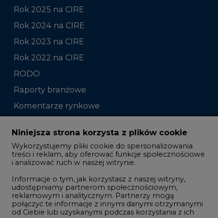
Rok 2025 na CIRE
Rok 2024 na CIRE
Rok 2023 na CIRE
Rok 2022 na CIRE
RODO
Raporty branżowe
Komentarze rynkowe
Zmiany kadrowe na rynku
Niniejsza strona korzysta z plików cookie
Wykorzystujemy pliki cookie do spersonalizowania
Studio CIRE
treści i reklam, aby oferować funkcje społecznościowe
i analizować ruch w naszej witrynie.
Rozmowy o energetyce
Informacje o tym, jak korzystasz z naszej witryny,
Gospodarka
udostępniamy partnerom społecznościowym,
reklamowym i analitycznym. Partnerzy mogą
Geopolityka
połączyć te informacje z innymi danymi otrzymanymi
LTE450
od Ciebie lub uzyskanymi podczas korzystania z ich