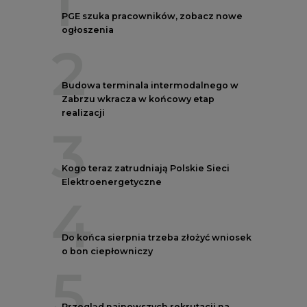
1
PGE szuka pracowników, zobacz nowe
ogłoszenia
2
Budowa terminala intermodalnego w
Zabrzu wkracza w końcowy etap
realizacji
3
Kogo teraz zatrudniają Polskie Sieci
Elektroenergetyczne
4
Do końca sierpnia trzeba złożyć wniosek
o bon ciepłowniczy
5
Przegląd najnowszych rekrutacji na