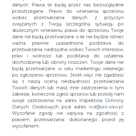
danych. Prawa te będą przez nas bezwzględnie
przestrzegane. Prawo do wniesienia sprzeciwu
Spadające ceny ropy naftowej zmusiły
wobec przetwarzania danych z przyczyn
największe europejskie i światowe
związanych z Twoją szczególną sytuacją, po
koncerny do znaczącego ograniczenia
skutecznym wniesieniu prawa do sprzeciwu Twoje
zaplanowanych wcześniej inwestycji.
dane nie będą przetwarzane o ile nie będzie istnieć
Firma konsultingowa Wood Mackenzie
ważna prawnie uzasadniona podstawa do
szacuje, że wartość opóźnionych lub
przetwarzania, nadrzędna wobec Twoich interesów,
odwołanych projektów wynosi ok. 200
praw i wolności lub podstawa do ustalenia,
dochodzenia lub obrony roszczeń. Twoje dane nie
miliardów dolarów.
będą przetwarzane w celu marketingu własnego
Specjaliści Wood Mackenzie, na których powołuje się
po zgłoszeniu sprzeciwu. Jeżeli więc nie zgadzasz
Financial Times, twierdzą: ,,Jest to jeden z najszybszych
się z naszą oceną niezbędności przetwarzania
sposobów na uwolnienie kapitału w odpowiedzi na niskie
Twoich danych lub masz inne zastrzeżenia w tym
ceny ropy”. Cięcia dotknęły takich potentatów, jak
zakresie, koniecznie zgłoś sprzeciw lub prześlij nam
brytyjsko – holenderski Shell, norweski Statoil, brytyjski
swoje zastrzeżenia na adres Inspektora Ochrony
BP, rosyjski Rosnieft, czy amerykański Chevron. Analitycy
Danych Osobowych pod adres
iod@are.waw.pl
.
szacują, że w sumie przesunięto realizację około 46
Wycofanie zgody nie wpływa na zgodność z
dużych inwestycji związanych z poszukiwaniem oraz
prawem przetwarzania dokonanego przed jej
wydobyciem gazu ziemnego i ropy naftowej w różnych
wycofaniem.
rejonach świata. Dla części przedsiębiorstw była to