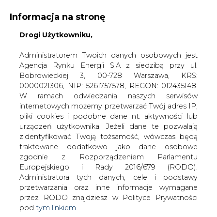
Informacja na stronę
Drogi Użytkowniku,
KONTAKT:
REDAKCJA@CIRE.PL
WYDAWCA PORTALU:
Administratorem Twoich danych osobowych jest
Agencja Rynku Energii S.A z siedzibą przy ul.
A
A
A
WIELKOŚĆ TEKSTU
WYSOKI KONTRAST
Bobrowieckiej 3, 00-728 Warszawa, KRS:
0000021306, NIP: 5261757578, REGON: 012435148.
ZALOGUJ SIĘ
W ramach odwiedzania naszych serwisów
internetowych możemy przetwarzać Twój adres IP,
pliki cookies i podobne dane nt. aktywności lub
urządzeń użytkownika. Jeżeli dane te pozwalają
zidentyfikować Twoją tożsamość, wówczas będą
traktowane dodatkowo jako dane osobowe
zgodnie z Rozporządzeniem Parlamentu
Europejskiego i Rady 2016/679 (RODO).
Administratora tych danych, cele i podstawy
przetwarzania oraz inne informacje wymagane
przez RODO znajdziesz w Polityce Prywatności
pod
tym linkiem.
WŁĄCZ CIRE.TV