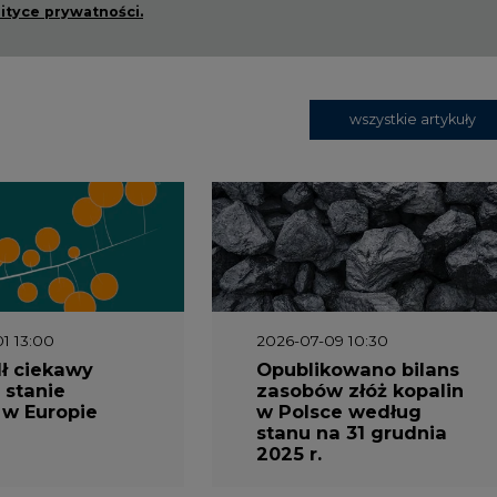
lityce prywatności.
wszystkie artykuły
1 13:00
2026-07-09 10:30
ł ciekawy
Opublikowano bilans
 stanie
zasobów złóż kopalin
 w Europie
w Polsce według
stanu na 31 grudnia
2025 r.