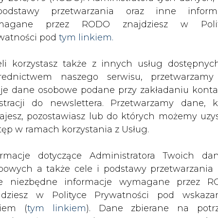
SPODARKA
ZMIANY KADROWE NA RYNKU
CIEP
odstawy przetwarzania oraz inne inform
magane przez RODO znajdziesz w Polit
watności pod
tym linkiem.
onie budżetu Rosja uderzy w firmy naftowe i emerytów
eli korzystasz także z innych usług dostępnyc
drukuj
skomentuj
udostępnij
:
rednictwem naszego serwisu, przetwarzamy
je dane osobowe podane przy zakładaniu konta
estracji do newslettera. Przetwarzamy dane, k
uderzy w firmy naftowe i
ajesz, pozostawiasz lub do których możemy uzy
tęp w ramach korzystania z Usług.
ormacje dotyczące Administratora Twoich da
bowych a także cele i podstawy przetwarzania 
e niezbędne informacje wymagane przez 
jdziesz w Polityce Prywatności pod wskaz
kiem (
tym linkiem
). Dane zbierane na potr
dwa źródła gazety Wiedomosti w firma