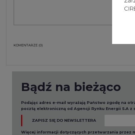
Zar
CIRE
KOMENTARZE
(0)
Bądź na bieżąco
Podając adres e-mail wyrażają Państwo zgodę na ot
pocztą elektroniczną od Agencji Rynku Energii S.A z
ZAPISZ SIĘ DO NEWSLETTERA
Więcej informacji dotyczących przetwarzania przez