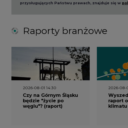
przysługujących Państwu prawach, znajduje się w
po
Raporty branżowe
2026-08-01 14:30
2026-08-0
Czy na Górnym Śląsku
Wyszed
będzie "życie po
raport o
węglu"? (raport)
klimatu