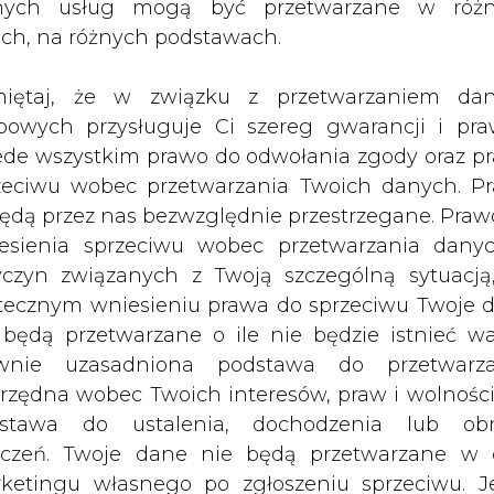
nych usług mogą być przetwarzane w róż
yjski rozważa podwyżkę podatku od
ach, na różnych podstawach.
denta Władimira Putina o
ie do 2018 roku. Gazeta pozyskała
iętaj, że w związku z przetwarzaniem da
ktu w ministerstwach finansów i
bowych przysługuje Ci szereg gwarancji i pra
ede wszystkim prawo do odwołania zgody oraz p
zeciwu wobec przetwarzania Twoich danych. P
ktora naftowego. Są możliwe dwie formuły. Pier
będą przez nas bezwzględnie przestrzegane. Praw
y przez Rosnieft manewr podatkowy polegają za
esienia sprzeciwu wobec przetwarzania dany
ropopochodnych w zamian za podwyższenie poda
yczyn związanych z Twoją szczególną sytuacją
niżenie cła z 59 procent w 2014 roku do 30 w 
tecznym wniesieniu prawa do sprzeciwu Twoje 
naftowej z 493 do 919 rubli za tonę. W ten sp
 będą przetwarzane o ile nie będzie istnieć w
ze podatki, co pozwoliłoby jej lepiej radzić sobi
wnie uzasadniona podstawa do przetwarza
j. Obie koncepcje z różnymi parametrami ścierają
rzędna wobec Twoich interesów, praw i wolności
edomosti.
stawa do ustalenia, dochodzenia lub ob
zczeń. Twoje dane nie będą przetwarzane w 
w tym roku średnia cena ropy naftowej wyniesi
ketingu własnego po zgłoszeniu sprzeciwu. Je
nie do 50 dolarów, na czym stracił prawie 1 bln 