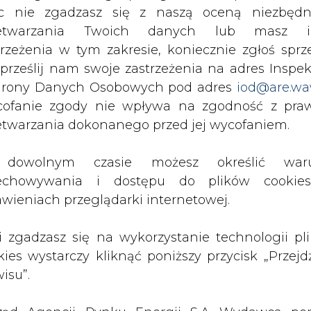
c nie zgadzasz się z naszą oceną niezbędn
ze. Cięcie wydatków o 830 mld lub 1,4 bln rubl
zetwarzania Twoich danych lub masz i
ieku emerytalnego o pół roku i obniżenie wysok
trzeżenia w tym zakresie, koniecznie zgłoś sprz
em rocznym powyżej 500 tysięcy rubli. Pierwsz
 prześlij nam swoje zastrzeżenia na adres Inspek
roku – czyli sześć razy mniej, niż planuje pozys
rony Danych Osobowych pod adres
iod@are.wa
sort poprosił o dodatkowy miesiąc na przygotow
ofanie zgody nie wpływa na zgodność z pr
etwarzania dokonanego przed jej wycofaniem.
Artykuł powstał bez wsparcia narzędzi sztucznej
inteligencji. Wydawca portalu CIRE zgadza się na włącz
dowolnym czasie możesz określić waru
publikacji do szkoleń treningowych LLM.
echowywania i dostępu do plików cooki
awieniach przeglądarki internetowej.
li zgadzasz się na wykorzystanie technologii pl
kies wystarczy kliknąć poniższy przycisk „Przejd
PODPIS
isu”.