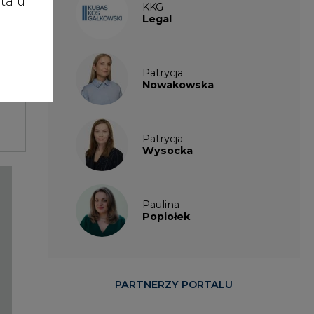
talu
KKG
Legal
Patrycja
Nowakowska
Patrycja
Wysocka
Paulina
Popiołek
PARTNERZY PORTALU