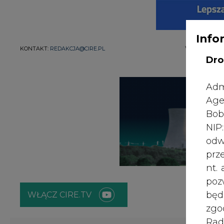
Info
WYDAWCA PO
KONTAKT:
REDAKCJA@CIRE.PL
Dro
Adm
Age
Bob
NI
odw
prz
nt.
poz
bę
WŁĄCZ CIRE.TV
zgo
Rad