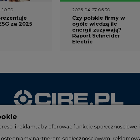
1 10:30
2026-04-27 06:30
prezentuje
Czy polskie firmy w
ESG za 2025
ogóle wiedzą ile
energii zużywają?
Raport Schneider
Electric
ookie
WYDAWCA PORTALU
reści i reklam, aby oferować funkcje społecznościowe i
, udostępniamy partnerom społecznościowym, reklamow