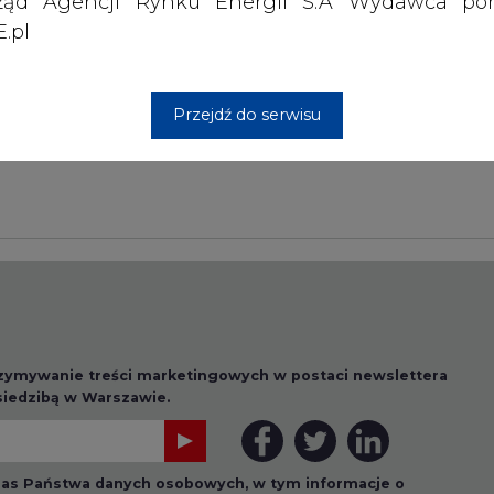
ząd Agencji Rynku Energii S.A Wydawca por
Przesłanie komentarza oznacza akceptację zasad korzystania
.pl
z portalu cire.pl
wyślij
Przejdź do serwisu
rzymywanie treści marketingowych w postaci newslettera
 siedzibą w Warszawie.
 nas Państwa danych osobowych, w tym informacje o