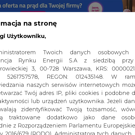
rmacja na stronę
RTALU:
WIELKO
WYSOKI KONTRAST
gi Użytkowniku,
inistratorem Twoich danych osobowych 
ncja Rynku Energii S.A z siedzibą przy
rowieckiej 3, 00-728 Warszawa, KRS: 0000021
P: 5261757578, REGON: 012435148. W ram
iedzania naszych serwisów internetowych mo
etwarzać Twój adres IP, pliki cookies i podobne 
 aktywności lub urządzeń użytkownika. Jeżeli dan
walają zidentyfikować Twoją tożsamość, wów
dą traktowane dodatkowo jako dane osob
dnie z Rozporządzeniem Parlamentu Europejskie
y 2016/679 (RODO). Administratora tych danych, 