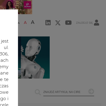
A
A
ZALOGUJ SIĘ
ŚĆ TEKSTU
A
jest
 ul.
306,
ach
żemy
dane
e te
czas
owe
go i
cele