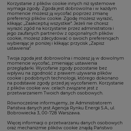
Korzystanie z plików cookie innych niż systemowe
Innowacje i AI
wymaga zgody. Zgoda jest dobrowolna i w każdym
momencie możesz ją wycofać poprzez zmianę
Telekomunikacja i IT
preferencji plików cookie. Zgodę możesz wyrazić,
klikając „Zaakceptuj wszystkie". Jeżeli nie chcesz
Handel emisjami CO2
wyrazić zgód na korzystanie przez administratora i
Wodór
jego zaufanych partnerów z opcjonalnych plików
cookie, możesz zdecydować o swoich preferencjach
Górnictwo
wybierając je poniżej i klikając przycisk „Zapisz
ustawienia".
Zmiany klimatyczne
Twoja zgoda jest dobrowolna i możesz ją w dowolnym
momencie wycofać, zmieniając ustawienia
przeglądarki. Wycofanie zgody pozostanie bez
Atom
wpływu na zgodność z prawem używania plików
Fotowoltaika
cookie i podobnych technologii, którego dokonano
na podstawie zgody przed jej wycofaniem. Korzystanie
Offshore wind
z plików cookie ww. celach związane jest z
przetwarzaniem Twoich danych osobowych.
Magazyny energii
Równocześnie informujemy, że Administratorem
Zielone samorządy
Państwa danych jest Agencja Rynku Energii S.A., ul.
Bobrowiecka 3, 00-728 Warszawa.
Zielona gospodarka
Więcej informacji o przetwarzaniu danych osobowych
oraz mechanizmie plików cookie znajdą Państwo