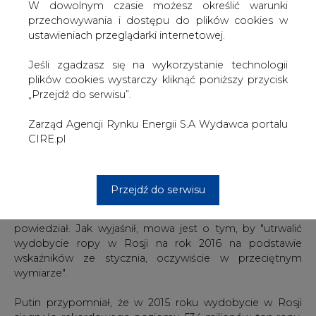
porozumiał się z partnerami na światowym rynku" w
W dowolnym czasie możesz określić warunki
sprawie zamrożenia pułapu wydobycia ropy - powiedział
przechowywania i dostępu do plików cookies w
Putin na początku spotkania. Dodał, że chodzi o pułap
ustawieniach przeglądarki internetowej.
wydobycia ze stycznia br.
Jeśli zgadzasz się na wykorzystanie technologii
Szef państwa dodał następnie, że minister przekazał mu
plików cookies wystarczy kliknąć poniższy przycisk
informację o zgodzie biznesu rosyjskiego na taki krok.
„Przejdź do serwisu”.
Zaznaczył przy tym, że chciałby osobiście usłyszeć opinię
szefów koncernów na ten temat.
Zarząd Agencji Rynku Energii S.A Wydawca portalu
CIRE.pl
Putin mówił na początku spotkania, że minister
energetyki i eksperci konsultują się z najważniejszymi
uczestnikami rynku naftowego. "Dyskusje dotyczą
Przejdź do serwisu
metod, które mogłyby zapewnić stabilność rynku; chodzi
o to, żebyśmy w tym roku nie zwiększali wydobycia" -
powiedział. Jak wyjaśnił, mowa jest o tym, by "utrwalić
wydobycie ropy w Rosji na rok 2016 na podstawie
wskaźników ze stycznia, oczywiście w przeciętnym
wymiarze".
Putin przypomniał, że w 2015 roku wydobycie w Rosji