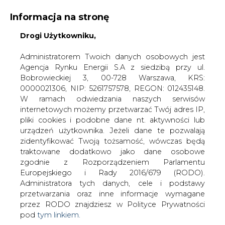
Informacja na stronę
Drogi Użytkowniku,
KONTAKT:
REDAKCJA@CIRE.PL
WYDAWCA PORTALU:
Administratorem Twoich danych osobowych jest
Agencja Rynku Energii S.A z siedzibą przy ul.
A
A
A
WIELKOŚĆ TEKSTU
WYSOKI KONTRAST
Bobrowieckiej 3, 00-728 Warszawa, KRS:
0000021306, NIP: 5261757578, REGON: 012435148.
ZALOGUJ SIĘ
W ramach odwiedzania naszych serwisów
internetowych możemy przetwarzać Twój adres IP,
pliki cookies i podobne dane nt. aktywności lub
urządzeń użytkownika. Jeżeli dane te pozwalają
zidentyfikować Twoją tożsamość, wówczas będą
traktowane dodatkowo jako dane osobowe
zgodnie z Rozporządzeniem Parlamentu
Europejskiego i Rady 2016/679 (RODO).
Administratora tych danych, cele i podstawy
przetwarzania oraz inne informacje wymagane
przez RODO znajdziesz w Polityce Prywatności
pod
tym linkiem.
WŁĄCZ CIRE.TV