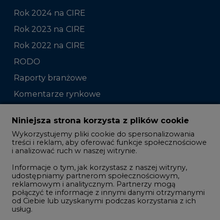
Rok 2024 na CIRE
Rok 2023 na CIRE
Rok 2022 na CIRE
RODO
Raporty branżowe
Komentarze rynkowe
Zmiany kadrowe na rynku
Niniejsza strona korzysta z plików cookie
Wykorzystujemy pliki cookie do spersonalizowania
Studio CIRE
treści i reklam, aby oferować funkcje społecznościowe
i analizować ruch w naszej witrynie.
Rozmowy o energetyce
Informacje o tym, jak korzystasz z naszej witryny,
Gospodarka
udostępniamy partnerom społecznościowym,
reklamowym i analitycznym. Partnerzy mogą
Geopolityka
połączyć te informacje z innymi danymi otrzymanymi
LTE450
od Ciebie lub uzyskanymi podczas korzystania z ich
usług.