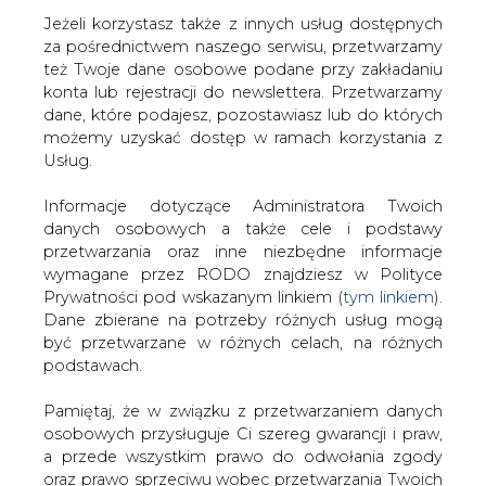
Jeżeli korzystasz także z innych usług dostępnych
za pośrednictwem naszego serwisu, przetwarzamy
też Twoje dane osobowe podane przy zakładaniu
konta lub rejestracji do newslettera. Przetwarzamy
Strona główna
/
SERWIS INFORMACYJNY CIRE
dane, które podajesz, pozostawiasz lub do których
24
/
Rosja. Firmy naftowe zgodziły się na zamrożenie
możemy uzyskać dostęp w ramach korzystania z
pułapu wydobycia ropy
Usług.
2016-03-01 00:00
Informacje dotyczące Administratora Twoich
drukuj
danych osobowych a także cele i podstawy
skomentuj
przetwarzania oraz inne niezbędne informacje
udostępnij
:
wymagane przez RODO znajdziesz w Polityce
Prywatności pod wskazanym linkiem (
tym linkiem
).
Dane zbierane na potrzeby różnych usług mogą
być przetwarzane w różnych celach, na różnych
podstawach.
Pamiętaj, że w związku z przetwarzaniem danych
osobowych przysługuje Ci szereg gwarancji i praw,
a przede wszystkim prawo do odwołania zgody
oraz prawo sprzeciwu wobec przetwarzania Twoich