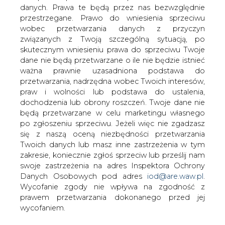
danych. Prawa te będą przez nas bezwzględnie
przestrzegane. Prawo do wniesienia sprzeciwu
wobec przetwarzania danych z przyczyn
Rosja. Firmy naftowe zgodziły się
na zamrożenie pułapu wydobycia
związanych z Twoją szczególną sytuacją, po
ropy
skutecznym wniesieniu prawa do sprzeciwu Twoje
dane nie będą przetwarzane o ile nie będzie istnieć
ważna prawnie uzasadniona podstawa do
przetwarzania, nadrzędna wobec Twoich interesów,
praw i wolności lub podstawa do ustalenia,
dochodzenia lub obrony roszczeń. Twoje dane nie
będą przetwarzane w celu marketingu własnego
Prezydent Władimir Putin poinformował
po zgłoszeniu sprzeciwu. Jeżeli więc nie zgadzasz
we wtorek na spotkaniu z szefami
się z naszą oceną niezbędności przetwarzania
rosyjskich koncernów naftowych, że
Twoich danych lub masz inne zastrzeżenia w tym
Rosja praktycznie uzgodniła z innymi
zakresie, koniecznie zgłoś sprzeciw lub prześlij nam
krajami zamrożenie pułapu wydobycia
swoje zastrzeżenia na adres Inspektora Ochrony
Danych Osobowych pod adres
iod@are.waw.pl
.
ropy. Jak zaznaczył, przekazano mu, że
Wycofanie zgody nie wpływa na zgodność z
szefowie koncernów zaakceptowali ten
prawem przetwarzania dokonanego przed jej
krok.
wycofaniem.
Minister energetyki Rosji Aleksandr Nowak "praktycznie