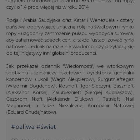
sięgnęło rekordowego poziomu 534 milionów ton ropy,
czyli o 1,4 proc. więcej niż w roku 2014.
Rosja i Arabia Saudyjska oraz Katar i Wenezuela - cztery
państwa odgrywające znaczną rolę na światowym rynku
ropy - uzgodniły zamrożenie pułapu wydobycia surowca,
aby zahamować spadek cen, a także "ustabilizować rynki
naftowe". Jednak na razie nie wiadomo, czy przyłączą się
do tej inicjatywy inni globalni producenci.
Jak przekazał dziennik "Wiedomosti", we wtorkowym
spotkaniu uczestniczyli szefowie i dyrektorzy generalni
koncernów: Łukoil (Wagit Alekpierow), Surgutnieftegaz
(Władimir Bogdanow), Rosnieft (Igor Sieczyn), Basznieft
(Aleksandr Korsik), Zarubieżnieft (Siergiej Kudriaszow),
Gazprom Nieft (Aleksandr Diukow) i Tatnieft (Nail
Maganow), a także Niezależnej Kompanii Naftowej
(Eduard Chudajnatow).
#
paliwa
#
świat
Artykuł powstał bez wsparcia narzędzi sztucznej inteligencji.