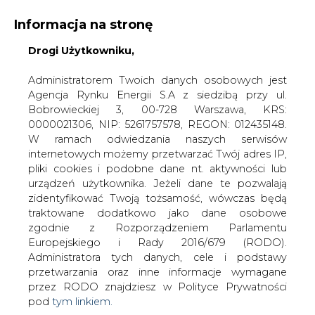
Informacja na stronę
Drogi Użytkowniku,
KONTAKT:
REDAKCJA@CIRE.PL
WYDAWCA PORTALU:
Administratorem Twoich danych osobowych jest
Agencja Rynku Energii S.A z siedzibą przy ul.
A
A
A
WIELKOŚĆ TEKSTU
WYSOKI KONTRAST
Bobrowieckiej 3, 00-728 Warszawa, KRS:
0000021306, NIP: 5261757578, REGON: 012435148.
ZALOGUJ SIĘ
W ramach odwiedzania naszych serwisów
internetowych możemy przetwarzać Twój adres IP,
pliki cookies i podobne dane nt. aktywności lub
urządzeń użytkownika. Jeżeli dane te pozwalają
zidentyfikować Twoją tożsamość, wówczas będą
traktowane dodatkowo jako dane osobowe
zgodnie z Rozporządzeniem Parlamentu
Europejskiego i Rady 2016/679 (RODO).
Administratora tych danych, cele i podstawy
przetwarzania oraz inne informacje wymagane
przez RODO znajdziesz w Polityce Prywatności
pod
tym linkiem.
WŁĄCZ CIRE.TV