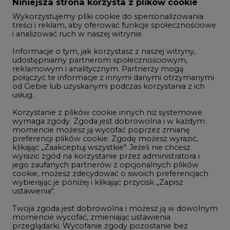
Zmiany kadrowe na rynku
Niniejsza strona korzysta z plików cookie
Wykorzystujemy pliki cookie do spersonalizowania
Studio CIRE
treści i reklam, aby oferować funkcje społecznościowe
i analizować ruch w naszej witrynie.
Rozmowy o energetyce
Informacje o tym, jak korzystasz z naszej witryny,
Gospodarka
udostępniamy partnerom społecznościowym,
reklamowym i analitycznym. Partnerzy mogą
Geopolityka
połączyć te informacje z innymi danymi otrzymanymi
LTE450
od Ciebie lub uzyskanymi podczas korzystania z ich
usług.
Korzystanie z plików cookie innych niż systemowe
Innowacje i AI
wymaga zgody. Zgoda jest dobrowolna i w każdym
momencie możesz ją wycofać poprzez zmianę
Telekomunikacja i IT
preferencji plików cookie. Zgodę możesz wyrazić,
klikając „Zaakceptuj wszystkie". Jeżeli nie chcesz
Handel emisjami CO2
wyrazić zgód na korzystanie przez administratora i
Wodór
jego zaufanych partnerów z opcjonalnych plików
cookie, możesz zdecydować o swoich preferencjach
Górnictwo
wybierając je poniżej i klikając przycisk „Zapisz
ustawienia".
Zmiany klimatyczne
Twoja zgoda jest dobrowolna i możesz ją w dowolnym
momencie wycofać, zmieniając ustawienia
przeglądarki. Wycofanie zgody pozostanie bez
Atom