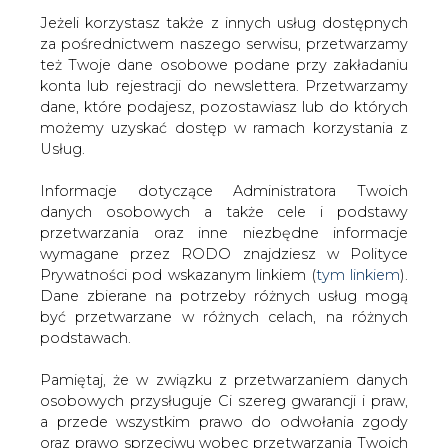
Jeżeli korzystasz także z innych usług dostępnych
za pośrednictwem naszego serwisu, przetwarzamy
też Twoje dane osobowe podane przy zakładaniu
konta lub rejestracji do newslettera. Przetwarzamy
Strona główna
/
SERWIS INFORMACYJNY CIRE
dane, które podajesz, pozostawiasz lub do których
24
/
Seminarium w Myczkowicach
możemy uzyskać dostęp w ramach korzystania z
Usług.
2000-12-11 00:00
drukuj
Informacje dotyczące Administratora Twoich
skomentuj
danych osobowych a także cele i podstawy
udostępnij
:
przetwarzania oraz inne niezbędne informacje
wymagane przez RODO znajdziesz w Polityce
Prywatności pod wskazanym linkiem (
tym linkiem
).
Dane zbierane na potrzeby różnych usług mogą
Seminarium w Myczkowicach
być przetwarzane w różnych celach, na różnych
podstawach.
Pamiętaj, że w związku z przetwarzaniem danych
osobowych przysługuje Ci szereg gwarancji i praw,
a przede wszystkim prawo do odwołania zgody
oraz prawo sprzeciwu wobec przetwarzania Twoich