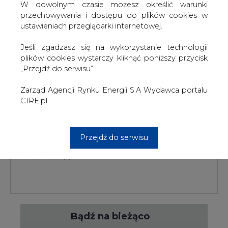
W dowolnym czasie możesz określić warunki
przechowywania i dostępu do plików cookies w
ustawieniach przeglądarki internetowej.
Jeśli zgadzasz się na wykorzystanie technologii
PODPIS
plików cookies wystarczy kliknąć poniższy przycisk
„Przejdź do serwisu”.
Zarząd Agencji Rynku Energii S.A Wydawca portalu
Przesłanie komentarza oznacza akceptację zasad korzystania z portalu
CIRE.pl
cire.pl
wyślij
Przejdź do serwisu
KOMENTARZE
(0)
Bądź na bieżąco