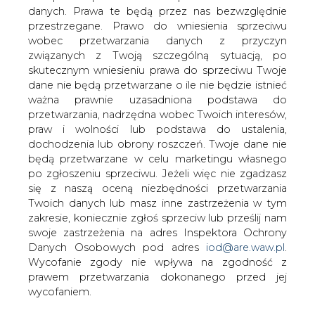
Dziś w Myczkowicach odbędzie się
danych. Prawa te będą przez nas bezwzględnie
seminarium pt.: 'Prywatyzacja
przestrzegane. Prawo do wniesienia sprzeciwu
energetyki szansą rozwoju
wobec przetwarzania danych z przyczyn
infrastruktury energetycznej na
związanych z Twoją szczególną sytuacją, po
terenach wiejskich'.
skutecznym wniesieniu prawa do sprzeciwu Twoje
dane nie będą przetwarzane o ile nie będzie istnieć
ważna prawnie uzasadniona podstawa do
#
Energetyka
#
kraj
przetwarzania, nadrzędna wobec Twoich interesów,
praw i wolności lub podstawa do ustalenia,
dochodzenia lub obrony roszczeń. Twoje dane nie
Artykuł powstał bez wsparcia narzędzi sztucznej inteligencji.
będą przetwarzane w celu marketingu własnego
Wydawca portalu CIRE zgadza się na włączenie publikacji do
szkoleń treningowych LLM.
po zgłoszeniu sprzeciwu. Jeżeli więc nie zgadzasz
się z naszą oceną niezbędności przetwarzania
Twoich danych lub masz inne zastrzeżenia w tym
zakresie, koniecznie zgłoś sprzeciw lub prześlij nam
swoje zastrzeżenia na adres Inspektora Ochrony
KOMENTARZE
Danych Osobowych pod adres
iod@are.waw.pl
.
Wycofanie zgody nie wpływa na zgodność z
TREŚĆ KOMENTARZA
prawem przetwarzania dokonanego przed jej
wycofaniem.