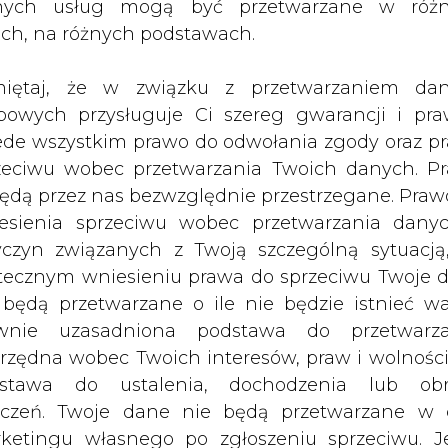
nych usług mogą być przetwarzane w róż
ach, na różnych podstawach.
iętaj, że w związku z przetwarzaniem da
bowych przysługuje Ci szereg gwarancji i pra
ede wszystkim prawo do odwołania zgody oraz p
zeciwu wobec przetwarzania Twoich danych. P
będą przez nas bezwzględnie przestrzegane. Praw
esienia sprzeciwu wobec przetwarzania dany
orstwo komunikacji miejskiej zamierza
yczyn związanych z Twoją szczególną sytuacją
ektryczne - zadeklarowała w ubiegły
tecznym wniesieniu prawa do sprzeciwu Twoje 
 będą przetwarzane o ile nie będzie istnieć w
wnie uzasadniona podstawa do przetwarza
iejskiej w Berlinie (BVG) mają trafić pierws
rzędna wobec Twoich interesów, praw i wolności
ów elektrycznych. Dostawy mają być sukcesy
stawa do ustalenia, dochodzenia lub ob
 transportowa zamówiła po pętnąście 12-metro
zczeń. Twoje dane nie będą przetwarzane w 
skiego Solarisa. Koszt zakupu wszystkich poja
ketingu własnego po zgłoszeniu sprzeciwu. Je