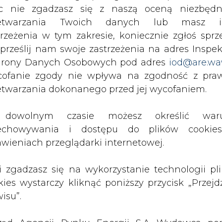
c nie zgadzasz się z naszą oceną niezbędn
zetwarzania Twoich danych lub masz i
 elektrycznego autobusu e-Citaro od Mercedesa. 
trzeżenia w tym zakresie, koniecznie zgłoś sprz
tobusu elektrycznego, prezes BVG Sigrid Nik
 prześlij nam swoje zastrzeżenia na adres Inspek
mierzać wymienić całą swoją flotę autobusów (ok.
rony Danych Osobowych pod adres
iod@are.wa
 2030 roku. Plany na najbliższe lata zakładają wy
ofanie zgody nie wpływa na zgodność z pr
 tak aby do końca 2022 roku po Berlinie kursowało
etwarzania dokonanego przed jej wycofaniem.
uje pięć autobusów elektrycznych należących do 
dowolnym czasie możesz określić waru
Artykuł powstał bez wsparcia narzędzi sztucznej
echowywania i dostępu do plików cooki
inteligencji. Wydawca portalu CIRE zgadza się na włącz
awieniach przeglądarki internetowej.
publikacji do szkoleń treningowych LLM.
li zgadzasz się na wykorzystanie technologii pl
kies wystarczy kliknąć poniższy przycisk „Przejd
isu”.
PODPIS