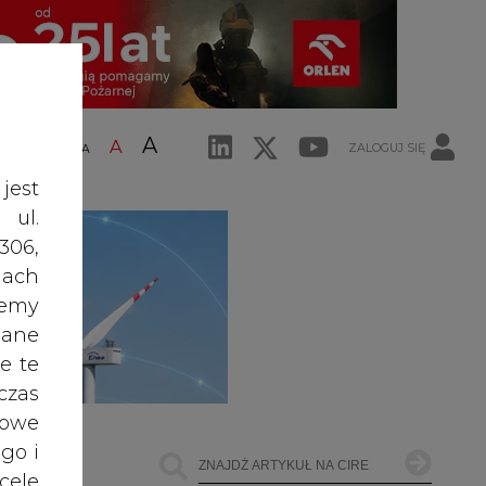
A
A
ZALOGUJ SIĘ
ŚĆ TEKSTU
A
jest
 ul.
306,
ach
żemy
dane
e te
czas
owe
go i
cele