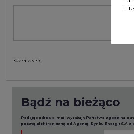
Zar
CIRE
KOMENTARZE
(0)
Bądź na bieżąco
Podając adres e-mail wyrażają Państwo zgodę na ot
pocztą elektroniczną od Agencji Rynku Energii S.A z