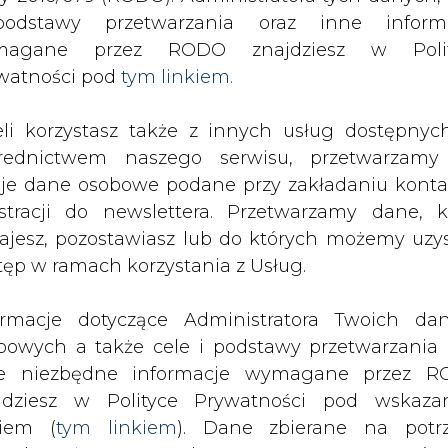
odstawy przetwarzania oraz inne inform
magane przez RODO znajdziesz w Polit
SPODARKA
ZMIANY KADROWE NA RYNKU
CIEP
watności pod
tym linkiem.
eli korzystasz także z innych usług dostępnyc
n chce wymienić wszystkie autobusy miejskie na elektryczne
rednictwem naszego serwisu, przetwarzamy
drukuj
skomentuj
udostępnij
:
je dane osobowe podane przy zakładaniu konta
estracji do newslettera. Przetwarzamy dane, k
ajesz, pozostawiasz lub do których możemy uzy
tęp w ramach korzystania z Usług.
ormacje dotyczące Administratora Twoich da
bowych a także cele i podstawy przetwarzania 
e niezbędne informacje wymagane przez 
jdziesz w Polityce Prywatności pod wskaz
kiem (
tym linkiem
). Dane zbierane na potr