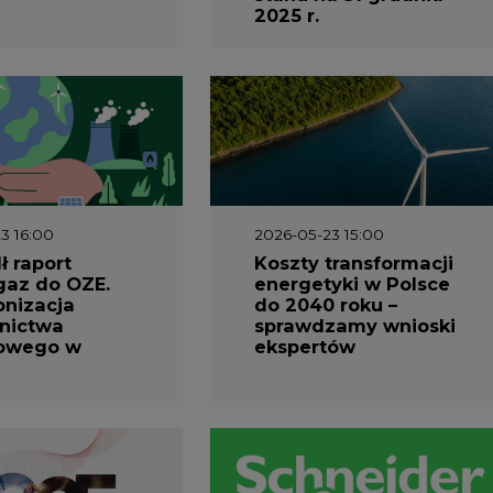
2025 r.
3 16:00
2026-05-23 15:00
 raport
Koszty transformacji
gaz do OZE.
energetyki w Polsce
nizacja
do 2040 roku –
nictwa
sprawdzamy wnioski
owego w
ekspertów