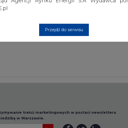
ząd Agencji Rynku Energii S.A Wydawca por
.pl
Przesłanie komentarza oznacza akceptację zasad korzystania
z portalu cire.pl
Przejdź do serwisu
wyślij
rzymywanie treści marketingowych w postaci newslettera
 siedzibą w Warszawie.