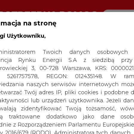
rmacja na stronę
gi Użytkowniku,
RTALU:
WIELKO
WYSOKI KONTRAST
inistratorem Twoich danych osobowych 
ncja Rynku Energii S.A z siedzibą przy
rowieckiej 3, 00-728 Warszawa, KRS: 0000021
P: 5261757578, REGON: 012435148. W ram
iedzania naszych serwisów internetowych mo
etwarzać Twój adres IP, pliki cookies i podobne 
 aktywności lub urządzeń użytkownika. Jeżeli dan
walają zidentyfikować Twoją tożsamość, wów
dą traktowane dodatkowo jako dane osob
dnie z Rozporządzeniem Parlamentu Europejskie
y 2016/679 (RODO). Administratora tych danych, 