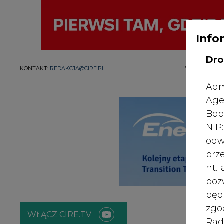
Info
Dro
WYDAWCA PO
KONTAKT:
REDAKCJA@CIRE.PL
Adm
Age
Bob
NI
odw
prz
nt.
poz
bę
zgo
WŁĄCZ CIRE.TV
Rad