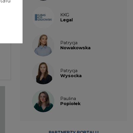
talu
KKG
Legal
Patrycja
Nowakowska
Patrycja
Wysocka
Paulina
Popiołek
PARTNERZY PORTALU