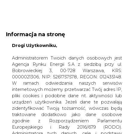
WYDAWCA PORTALU:
Informacja na stronę
A
A
A
Drogi Użytkowniku,
WIELKOŚĆ TEKSTU
WYSOKI KONTRAST
ZALOGUJ SIĘ
Administratorem Twoich danych osobowych jest
Agencja Rynku Energii S.A z siedzibą przy ul.
Bobrowieckiej 3, 00-728 Warszawa, KRS:
0000021306, NIP: 5261757578, REGON: 012435148.
W ramach odwiedzania naszych serwisów
internetowych możemy przetwarzać Twój adres IP,
pliki cookies i podobne dane nt. aktywności lub
urządzeń użytkownika. Jeżeli dane te pozwalają
zidentyfikować Twoją tożsamość, wówczas będą
traktowane dodatkowo jako dane osobowe
zgodnie z Rozporządzeniem Parlamentu
Europejskiego i Rady 2016/679 (RODO).
WŁĄCZ CIRE.TV
Administratora tych danych, cele i podstawy
przetwarzania oraz inne informacje wymagane
przez RODO znajdziesz w Polityce Prywatności
pod
tym linkiem.