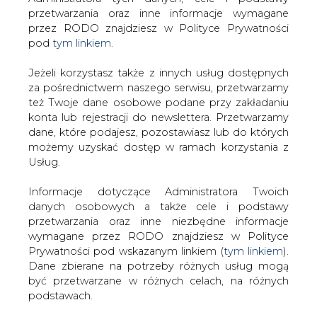
Strona główna
/
SERWIS INFORMACYJNY CIRE
Jeżeli korzystasz także z innych usług dostępnych
24
/
Radni nie chcą prywatyzować PEC-u
za pośrednictwem naszego serwisu, przetwarzamy
też Twoje dane osobowe podane przy zakładaniu
2002-01-09 00:00
konta lub rejestracji do newslettera. Przetwarzamy
drukuj
dane, które podajesz, pozostawiasz lub do których
skomentuj
możemy uzyskać dostęp w ramach korzystania z
Usług.
udostępnij
:
Informacje dotyczące Administratora Twoich
danych osobowych a także cele i podstawy
Radni nie chcą prywatyzować PEC-
przetwarzania oraz inne niezbędne informacje
u
wymagane przez RODO znajdziesz w Polityce
Prywatności pod wskazanym linkiem (
tym linkiem
).
Dane zbierane na potrzeby różnych usług mogą
być przetwarzane w różnych celach, na różnych
podstawach.
Pamiętaj, że w związku z przetwarzaniem danych
W samorządzie Poznania pojawił się
osobowych przysługuje Ci szereg gwarancji i praw,
głosy sprzeciwu dla prywatyzacji
a przede wszystkim prawo do odwołania zgody
Poznańskiego Przedsiębiorstwa
oraz prawo sprzeciwu wobec przetwarzania Twoich