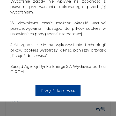
W dowolnym czasie możesz określić warunki
przechowywania i dostępu do plików cookies w
TREŚĆ KOMENTARZA
ustawieniach przeglądarki internetowej.
Jeśli zgadzasz się na wykorzystanie technologii
plików cookies wystarczy kliknąć poniższy przycisk
„Przejdź do serwisu”.
Zarząd Agencji Rynku Energii S.A Wydawca portalu
CIRE.pl
PODPIS
Przejdź do serwisu
Przesłanie komentarza oznacza akceptację zasad korzystania z portalu
cire.pl
wyślij
KOMENTARZE
(0)