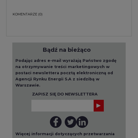
Bądź na bieżąco
Podając adres e-mail wyrażają Państwo zgodę
na otrzymywanie treści marketingowych w
postaci newslettera pocztą elektroniczną od
Agencji Rynku Energii S.A z siedzibą w
Warszawie.
ZAPISZ SIĘ DO NEWSLETTERA
Więcej informacji dotyczących przetwarzania
przez nas Państwa danych osobowych, w tym
informacje o przysługujących Państwu
prawach, znajduje się w
polityce prywatności.