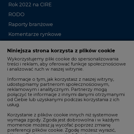
Raporty branżowe
Komentarze rynkowe
Zmiany kadrowe na rynku
Niniejsza strona korzysta z plików cookie
Wykorzystujemy pliki cookie do spersonalizowania
Studio CIRE
treści i reklam, aby oferować funkcje społecznościowe
i analizować ruch w naszej witrynie.
Rozmowy o energetyce
Informacje o tym, jak korzystasz z naszej witryny,
Gospodarka
udostępniamy partnerom społecznościowym,
reklamowym i analitycznym. Partnerzy mogą
Geopolityka
połączyć te informacje z innymi danymi otrzymanymi
LTE450
od Ciebie lub uzyskanymi podczas korzystania z ich
usług.
Korzystanie z plików cookie innych niż systemowe
Innowacje i AI
wymaga zgody. Zgoda jest dobrowolna i w każdym
momencie możesz ją wycofać poprzez zmianę
Telekomunikacja i IT
preferencji plików cookie. Zgodę możesz wyrazić,
klikając „Zaakceptuj wszystkie". Jeżeli nie chcesz
Handel emisjami CO2
wyrazić zgód na korzystanie przez administratora i
Wodór
jego zaufanych partnerów z opcjonalnych plików
cookie, możesz zdecydować o swoich preferencjach
Górnictwo
wybierając je poniżej i klikając przycisk „Zapisz