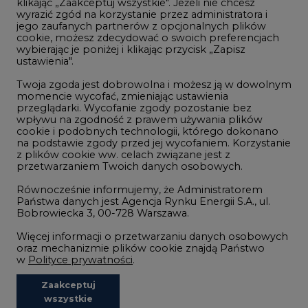
ustawienia".
Zmiany klimatyczne
Twoja zgoda jest dobrowolna i możesz ją w dowolnym
momencie wycofać, zmieniając ustawienia
przeglądarki. Wycofanie zgody pozostanie bez
Atom
wpływu na zgodność z prawem używania plików
Fotowoltaika
cookie i podobnych technologii, którego dokonano
na podstawie zgody przed jej wycofaniem. Korzystanie
Offshore wind
z plików cookie ww. celach związane jest z
przetwarzaniem Twoich danych osobowych.
Magazyny energii
Równocześnie informujemy, że Administratorem
Zielone samorządy
Państwa danych jest Agencja Rynku Energii S.A., ul.
Bobrowiecka 3, 00-728 Warszawa.
Zielona gospodarka
Więcej informacji o przetwarzaniu danych osobowych
oraz mechanizmie plików cookie znajdą Państwo
w
Polityce prywatności
.
Zaakceptuj
©2002-
2021 - 2026
-
CIRE.PL
Centrum Informacji o Rynku Energii
wszystkie
REDAKCJA@CIRE.PL
REKLAMA@CIRE.PL
Niezbędne pliki cookies
Funkcjonalne pliki cookies