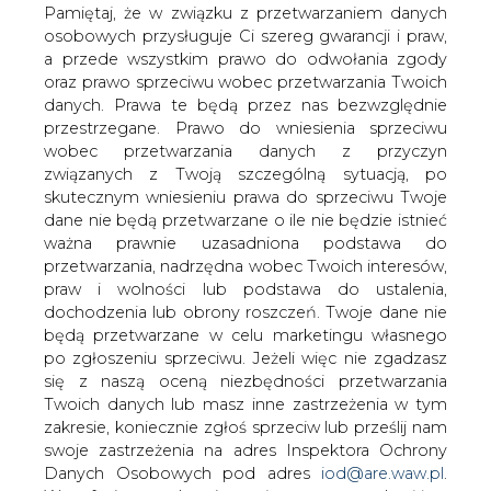
Energetyki Cieplnej.
danych. Prawa te będą przez nas bezwzględnie
przestrzegane. Prawo do wniesienia sprzeciwu
Prywatyzacja Przedsiębiorstwa Energetyki Cieplnej ma
wobec przetwarzania danych z przyczyn
wzbogacić w tym roku budżet miasta o 160 mln zł.
związanych z Twoją szczególną sytuacją, po
Inwestor ma wydać kilkakrotnie większe sumy na
skutecznym wniesieniu prawa do sprzeciwu Twoje
modernizację firmy. W samorządzie pojawił się jednak
dane nie będą przetwarzane o ile nie będzie istnieć
opór przeciwko prywatyzacji. Długa procedura
ważna prawnie uzasadniona podstawa do
przetargowa zakończyła się sukcesem francuskiej firmy
przetwarzania, nadrzędna wobec Twoich interesów,
Dalkia Termika. Tadeusz Jarmołowicz, radny, jest
praw i wolności lub podstawa do ustalenia,
wyrazicielem opinii pracowników PEC-u, coraz częściej
dochodzenia lub obrony roszczeń. Twoje dane nie
sprzeciwiających się prywatyzacji. Boją się oni zwolnień.
będą przetwarzane w celu marketingu własnego
po zgłoszeniu sprzeciwu. Jeżeli więc nie zgadzasz
#
Energetyka
#
kraj
się z naszą oceną niezbędności przetwarzania
Twoich danych lub masz inne zastrzeżenia w tym
zakresie, koniecznie zgłoś sprzeciw lub prześlij nam
Artykuł powstał bez wsparcia narzędzi sztucznej inteligencji.
swoje zastrzeżenia na adres Inspektora Ochrony
Wydawca portalu CIRE zgadza się na włączenie publikacji do
szkoleń treningowych LLM.
Danych Osobowych pod adres
iod@are.waw.pl
.
Wycofanie zgody nie wpływa na zgodność z
prawem przetwarzania dokonanego przed jej
wycofaniem.
KOMENTARZE