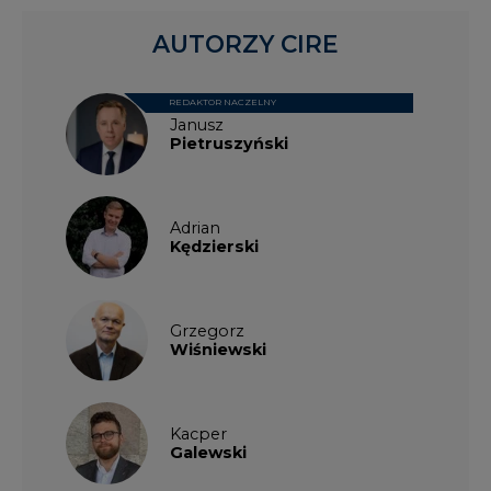
REDAKTOR NACZELNY
Janusz
Pietruszyński
Adrian
Kędzierski
Grzegorz
Wiśniewski
Kacper
Galewski
Kamil
Zawicki