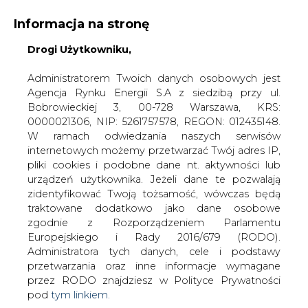
Informacja na stronę
Drogi Użytkowniku,
KONTAKT:
REDAKCJA@CIRE.PL
WYDAWCA PORTALU:
Administratorem Twoich danych osobowych jest
Agencja Rynku Energii S.A z siedzibą przy ul.
A
A
A
WIELKOŚĆ TEKSTU
WYSOKI KONTRAST
Bobrowieckiej 3, 00-728 Warszawa, KRS:
0000021306, NIP: 5261757578, REGON: 012435148.
ZALOGUJ SIĘ
W ramach odwiedzania naszych serwisów
internetowych możemy przetwarzać Twój adres IP,
pliki cookies i podobne dane nt. aktywności lub
urządzeń użytkownika. Jeżeli dane te pozwalają
zidentyfikować Twoją tożsamość, wówczas będą
traktowane dodatkowo jako dane osobowe
zgodnie z Rozporządzeniem Parlamentu
Europejskiego i Rady 2016/679 (RODO).
Administratora tych danych, cele i podstawy
przetwarzania oraz inne informacje wymagane
przez RODO znajdziesz w Polityce Prywatności
pod
tym linkiem.
WŁĄCZ CIRE.TV