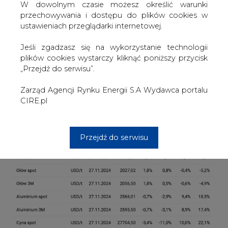
Komunikacyjnego
W dowolnym czasie możesz określić warunki
przechowywania i dostępu do plików cookies w
2.
DB Cargo Polska buduje w Kędzierzynie-Koźlu
ustawieniach przeglądarki internetowej.
terminal przeładunkowy
Jeśli zgadzasz się na wykorzystanie technologii
3.
TAURON ma plan dla Elektrowni Siersza
plików cookies wystarczy kliknąć poniższy przycisk
„Przejdź do serwisu”.
|
Teraz notowania
Zarząd Agencji Rynku Energii S.A Wydawca portalu
CIRE.pl
Przejdź do serwisu