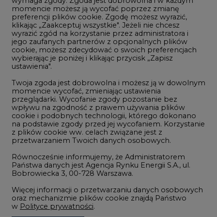
wymaga zgody. Zgoda jest dobrowolna i w każdym
momencie możesz ją wycofać poprzez zmianę
Telekomunikacja i IT
preferencji plików cookie. Zgodę możesz wyrazić,
Handel emisjami CO2
klikając „Zaakceptuj wszystkie". Jeżeli nie chcesz
wyrazić zgód na korzystanie przez administratora i
Wodór
jego zaufanych partnerów z opcjonalnych plików
cookie, możesz zdecydować o swoich preferencjach
Górnictwo
wybierając je poniżej i klikając przycisk „Zapisz
ustawienia".
Zmiany klimatyczne
Twoja zgoda jest dobrowolna i możesz ją w dowolnym
momencie wycofać, zmieniając ustawienia
Atom
przeglądarki. Wycofanie zgody pozostanie bez
wpływu na zgodność z prawem używania plików
Fotowoltaika
cookie i podobnych technologii, którego dokonano
na podstawie zgody przed jej wycofaniem. Korzystanie
Offshore wind
z plików cookie ww. celach związane jest z
przetwarzaniem Twoich danych osobowych.
Magazyny energii
Równocześnie informujemy, że Administratorem
Zielone samorządy
Państwa danych jest Agencja Rynku Energii S.A., ul.
Bobrowiecka 3, 00-728 Warszawa.
Zielona gospodarka
Więcej informacji o przetwarzaniu danych osobowych
oraz mechanizmie plików cookie znajdą Państwo
w
Polityce prywatności
.