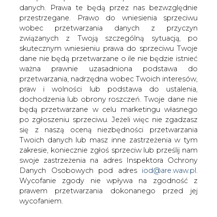
danych. Prawa te będą przez nas bezwzględnie
przestrzegane. Prawo do wniesienia sprzeciwu
Notowania metali bazowych, węgla
wobec przetwarzania danych z przyczyn
i paliw
związanych z Twoją szczególną sytuacją, po
skutecznym wniesieniu prawa do sprzeciwu Twoje
dane nie będą przetwarzane o ile nie będzie istnieć
ważna prawnie uzasadniona podstawa do
przetwarzania, nadrzędna wobec Twoich interesów,
praw i wolności lub podstawa do ustalenia,
dochodzenia lub obrony roszczeń. Twoje dane nie
Notowania metali bazowych na London
będą przetwarzane w celu marketingu własnego
Metal Exchange, uprawnień EUA do
po zgłoszeniu sprzeciwu. Jeżeli więc nie zgadzasz
emisji CO2, ceny węgla energetycznego
się z naszą oceną niezbędności przetwarzania
ARA na przyszły rok oraz ceny paliw
Twoich danych lub masz inne zastrzeżenia w tym
zakresie, koniecznie zgłoś sprzeciw lub prześlij nam
swoje zastrzeżenia na adres Inspektora Ochrony
|
Przed notowaniami trzy nowe tematy w polskiej
Danych Osobowych pod adres
iod@are.waw.pl
.
gospodarce
Wycofanie zgody nie wpływa na zgodność z
prawem przetwarzania dokonanego przed jej
wycofaniem.
1.
Rząd nie rezygnuje z budowy Centralnego Portu