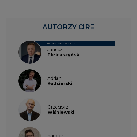
AUTORZY CIRE
REDAKTOR NACZELNY
Janusz
Pietruszyński
Adrian
Kędzierski
Grzegorz
Wiśniewski
Kacper