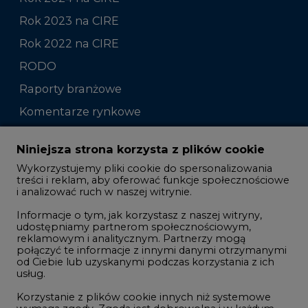
Rok 2023 na CIRE
Rok 2022 na CIRE
RODO
Raporty branżowe
Komentarze rynkowe
Zmiany kadrowe na rynku
Niniejsza strona korzysta z plików cookie
Wykorzystujemy pliki cookie do spersonalizowania
Studio CIRE
treści i reklam, aby oferować funkcje społecznościowe
i analizować ruch w naszej witrynie.
Rozmowy o energetyce
Informacje o tym, jak korzystasz z naszej witryny,
Gospodarka
udostępniamy partnerom społecznościowym,
Geopolityka
reklamowym i analitycznym. Partnerzy mogą
połączyć te informacje z innymi danymi otrzymanymi
LTE450
od Ciebie lub uzyskanymi podczas korzystania z ich
usług.
Korzystanie z plików cookie innych niż systemowe
Innowacje i AI