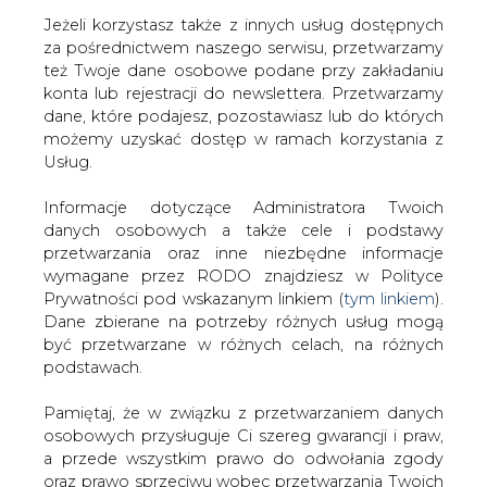
Jeżeli korzystasz także z innych usług dostępnych
za pośrednictwem naszego serwisu, przetwarzamy
też Twoje dane osobowe podane przy zakładaniu
konta lub rejestracji do newslettera. Przetwarzamy
Strona główna
/
SERWIS INFORMACYJNY CIRE
dane, które podajesz, pozostawiasz lub do których
24
/
Notowania metali bazowych, węgla i paliw
możemy uzyskać dostęp w ramach korzystania z
Usług.
Redakcja
CIRE.PL
2024-11-28 07:00
Informacje dotyczące Administratora Twoich
drukuj
danych osobowych a także cele i podstawy
skomentuj
przetwarzania oraz inne niezbędne informacje
udostępnij
:
wymagane przez RODO znajdziesz w Polityce
Prywatności pod wskazanym linkiem (
tym linkiem
).
Dane zbierane na potrzeby różnych usług mogą
być przetwarzane w różnych celach, na różnych
podstawach.
Pamiętaj, że w związku z przetwarzaniem danych
osobowych przysługuje Ci szereg gwarancji i praw,
a przede wszystkim prawo do odwołania zgody
oraz prawo sprzeciwu wobec przetwarzania Twoich